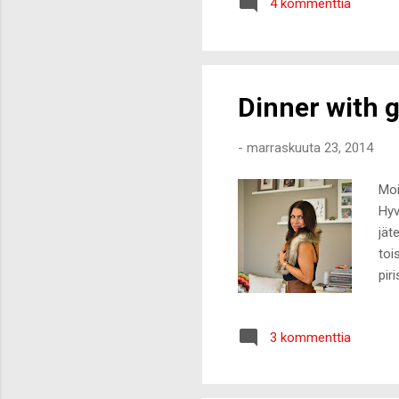
4 kommenttia
joulukalenterit ja Finnmatka
seura...
Dinner with g
-
marraskuuta 23, 2014
Moi
Hyv
jät
toi
pir
pää
puu
3 kommenttia
sil
kii
kih