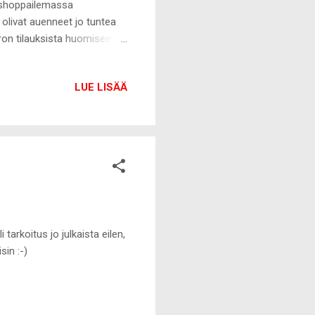
a shoppailemassa
olivat auenneet jo tuntea
ron tilauksista huomiseen
. Lisäksi koodilla SPFIT498
a 30.11. saakka.
LUE LISÄÄ
ves Rocherilla saa
tarkoitus jo julkaista eilen,
in :-)