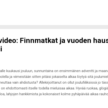
video: Finnmatkat ja vuoden hau
i
alle kuukausi jouluun, sunnuntaina on ensimmäinen adventti ja maana
lella ja viimeistään sitten pitäisi jokaiselta alkaa löytyä sitä joulumie
 aiheuttaa vain ahdistusta? Allekirjoittanut on ollut joulufiiliksissä jo 
a on ehdottomasti itselle todella mieluisaa aikaa. Hyvää ruokaa, glögiä,
a, lahjojen hankkimista ja kokonaiset kolme pyhäpäivää aikaa rauhoit
mmäiset askeleet jouluun valmistautumisessa ja joulufiiliksen herätte
ja joulutähtikin on ostettu koristamaan kotia. Joulu tuo tullessaan m