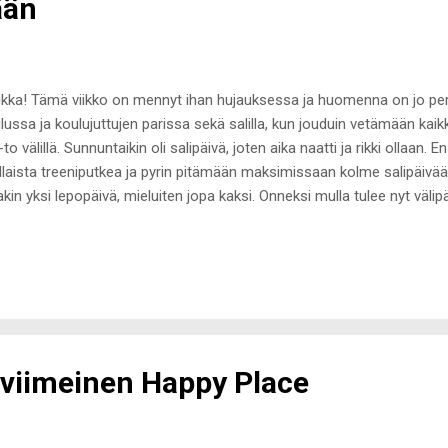
ään
kka! Tämä viikko on mennyt ihan hujauksessa ja huomenna on jo perj
lussa ja koulujuttujen parissa sekä salilla, kun jouduin vetämään kaikki
to välillä. Sunnuntaikin oli salipäivä, joten aika naatti ja rikki ollaan. 
llaista treeniputkea ja pyrin pitämään maksimissaan kolme salipäivää
akin yksi lepopäivä, mieluiten jopa kaksi. Onneksi mulla tulee nyt välipäi
den vuoksi ja maanantaina olevan Pt-koulutuksen Turussa järkättävän 
konloppu menee lepäillessä, kroppaa putkirullalla availlessa sekä la
keen Vila-tyttöjen kanssa syömään ja pyörähtämään yöelämässäkin :-)
jon näitä pikkuisia faktapostauksia ja päätin paljastaa teille muutama
ta ei ole tainnut aikaisemmin paljastua täällä blogissa ;-) 1. Olen nyk
 viimeinen Happy Place