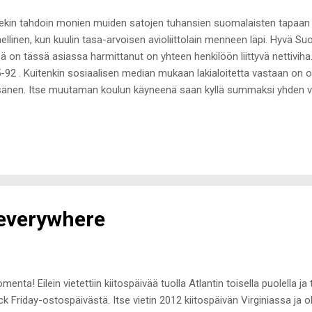
ekin tahdoin monien muiden satojen tuhansien suomalaisten tapaan ja
ellinen, kun kuulin tasa-arvoisen avioliittolain menneen läpi. Hyvä Su
eä on tässä asiassa harmittanut on yhteen henkilöön liittyvä nettivih
-92 . Kuitenkin sosiaalisen median mukaan lakialoitetta vastaan on ollu
änen. Itse muutaman koulun käyneenä saan kyllä summaksi yhden va
takin. Myönnän kyllä, että hänen argumentit tätä lakialoitetta vastaan
hoillisia ja olisi hyvä herätä tälle vuosituhannelle näinkin periaattees
n itse aika vanhoillinen ja esimerkiksi olen ihan järkyttynyt, että kaun
etetaan peruskoulussa. Kieltämättä onhan se ihan kaunis ajatus, että 
hen välinen asia. Fakta kuitenkin on, ettei se enää toimi nyky-yhteis
emystään, hyväksy...
 everywhere
menta! Eilein vietettiin kiitospäivää tuolla Atlantin toisella puolella
ck Friday-ostospäivästä. Itse vietin 2012 kiitospäivän Virginiassa ja