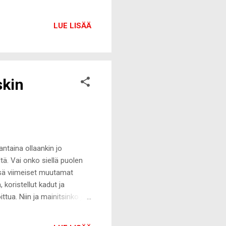
LUE LISÄÄ
skin
ntaina ollaankin jo
ltä. Vai onko siellä puolen
tässä viimeiset muutamat
 koristellut kadut ja
tua. Niin ja mainitsinko jo
lyssä on kotona lipaston
yös oleellisena osana