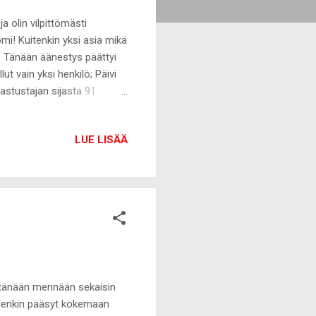
 olin vilpittömästi
omi! Kuitenkin yksi asia mikä
a. Tänään äänestys päättyi
t vain yksi henkilö; Päivi
stustajan sijasta 91
 ovat olleet hyvin
sa arkisen asian suhteen.
LUE LISÄÄ
okirjoituksen opetus
avioliitto on naisen ja
kunnassa vaan pitää avartaa
 ja tänään mennään sekaisin
 olenkin pääsyt kokemaan