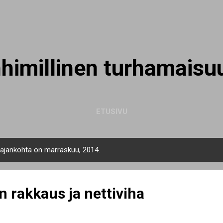
Siirry pääsisältöön
nhimillinen turhamaisu
ETUSIVU
n ajankohta on marraskuu, 2014.
 rakkaus ja nettiviha