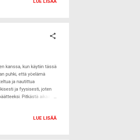
LUE LISÄÄ
kalenterin. Joulukalenterissa
öjen kanssa, kun käytiin tässä
ran puhki, että yöelämä
teltua ja nautittua
isesti ja fyysisesti, joten
n päätteeksi. Pitkästä aikaa
 kiva oikein huolella
eikkien pois peseminen on
LUE LISÄÄ
mulla, koska eilen illalla
ä ja tukassa enemmän