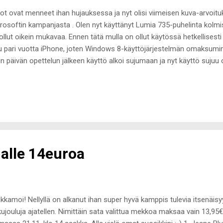
kot ovat menneet ihan hujauksessa ja nyt olisi viimeisen kuva-arvoitu
rosoftin kampanjasta . Olen nyt käyttänyt Lumia 735-puhelinta kolmi
ollut oikein mukavaa. Ennen tätä mulla on ollut käytössä hetkellisest
lu pari vuotta iPhone, joten Windows 8-käyttöjärjestelmän omaksumin
in päivän opettelun jälkeen käyttö alkoi sujumaan ja nyt käyttö sujuu 
ii ;-) Ja pakko myöntää, että skeptisyydestä huolimatta olen tykästy
iaan. Myös akun kestosta täytyy antaa monta peukutusta. Aktiivise
ttämisestä huolimatta ei edes illalla nukkumaan mennessä akku vetel
py place on paikka, jonne on aina yhtä ihana palata. Oli kyseessä sitte
ssaolo. Paikka, jossa mua ympäröi raakkaat esineet sekä tavarat. Pai
teita laidasta laitaan. Paikka, jossa voi...
alle 14euroa
kkamoi! Nellyllä on alkanut ihan super hyvä kamppis tulevia itsenäisy
kujouluja ajatellen. Nimittäin sata valittua mekkoa maksaa vain 13,9