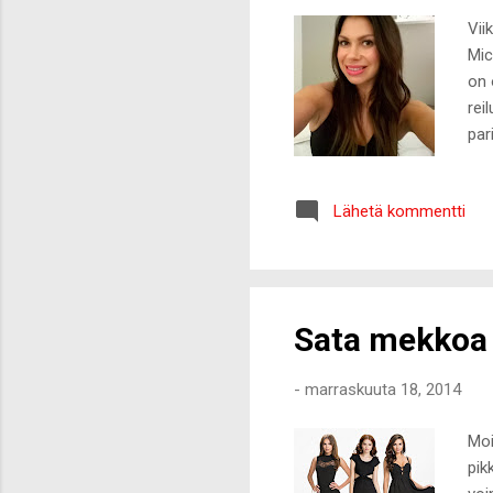
Vii
Mic
on 
rei
par
opp
Lum
Lähetä kommentti
käy
Hap
poi
tun
Sata mekkoa 
-
marraskuuta 18, 2014
Moi
pik