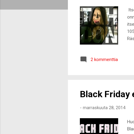
t
Its
onn
its
105
Räs
muu
van
2 kommenttia
Ole
lop
mie
näk
Black Friday
-
marraskuuta 28, 2014
Huo
Bla