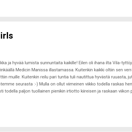
t julkaisevat tänä vuonna todella hauskan ja erityisesti erilaisen joulu
irls
kka ja hyvää lumista sunnuntaita kaikille! Eilen oli ihana ilta Vila-tytt
inkäällä Medicin Manissa illastamassa. Kuitenkin kaikki oltiin sen ver
ettiin muille. Kuitenkin reilu pari tuntia tuli nautittua hyvästä ruuasta, ju
stemme seurasta :-) Mulla on ollut viimeinen viikko todella raskas henk
isti todella paljon tuollainen pienikin irtiotto kiireisen ja raskaan viiko
si myös vähän normaalia enemmän laittautumaan. Vaikka on aina yhtä
nata, niin kyllä se kotileggareihin vaihtaminen, hiusten harjaus ja m
ti aina yhtä vapauttavaa kotiin päästyä :-D Asukuvat tosin otin tässä aa
reessä otetut oli todella pimeitä. Eilen meikkiä oli enemmän silmiss
araa, muuten sama setti. Skirt, Faux fur & top ...