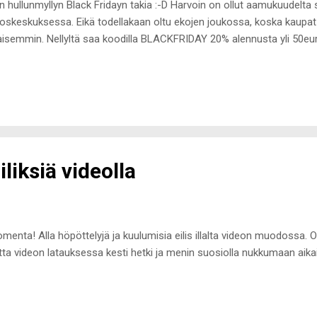
n hullunmyllyn Black Fridayn takia :-D Harvoin on ollut aamukuudelt
oskeskuksessa. Eikä todellakaan oltu ekojen joukossa, koska kaupat 
aisemmin. Nellyltä saa koodilla BLACKFRIDAY 20% alennusta yli 50eu
 11 saakka. Booztilla on eri tuotteita alennettu. Alennukset jopa -70%
 ekstra 15% alen, jos loppusumma ylittää 59euroa. Koodi on voimass
diumilla saa verkkokaupasta 30.11. saakka 20% alennusta kaikesta Y
immäisen ostoskoriin lisätyn tuotteen 50% alennuksella 1.12. saakka
iliksiä videolla
menta! Alla höpöttelyjä ja kuulumisia eilis illalta videon muodossa. Oli 
ta videon latauksessa kesti hetki ja menin suosiolla nukkumaan aikais