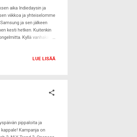
ksen aika Indiedaysin ja
sen viikkoa ja yhteiselomme
i Samsung ja sen jälkeen
en kesti hetken. Kuitenkin
ongelmitta. Kyllä vanhakin
nyt tähän Windows 8:n ja
sta puhelimen
LUE LISÄÄ
e viimeisiään. Viimeinen
n lyhyt kuin pitkäkin
kka, jossa on koettu
yspäivän pippaloita ja
5€ kappale! Kampanja on