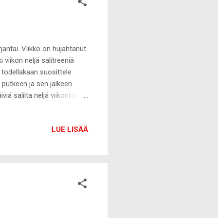
antai. Viikko on hujahtanut
 viikon neljä salitreeniä
En todellakaan suosittele
 putkeen ja sen jälkeen
viä salilta neljä viikonlopun
infopäivän vuoksi. Eli
uantaina mennään meidän
LUE LISÄÄ
 Nykyään blogeissa pöyrii
n hölmön jutun itsestäni,
yään kunnon himosäästäjä. ...