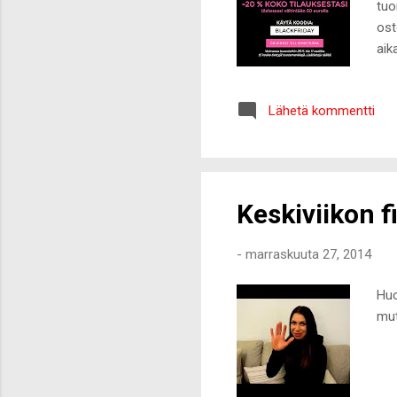
tuo
ost
aik
klo
saa
Lähetä kommentti
Sta
ens
Keskiviikon fi
-
marraskuuta 27, 2014
Huo
mut