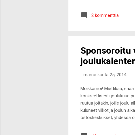
2 kommenttia
Sponsoroitu 
joulukalenter
-
marraskuuta 25, 2014
Moikkamoi! Miettikää, enää 
konkreettisesti joulukuun puo
ruutua joitakin, joille joulu
kuluneet viikot ja joulun aik
ostoskeskukset, yhdessä olo
jouluruuan? ;-) Itsellä ensi
päälle asetettu kynttelikkö 