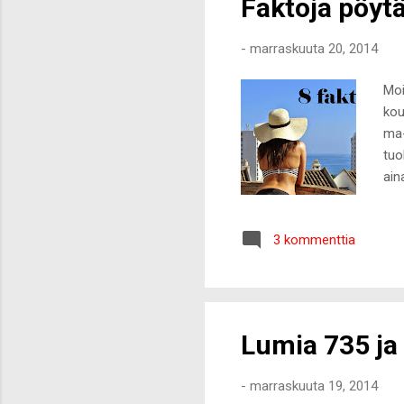
Faktoja pöyt
-
marraskuuta 20, 2014
Moi
kou
ma-
tuo
ain
töi
vii
3 kommenttia
lii
pal
joi
Lumia 735 ja
-
marraskuuta 19, 2014