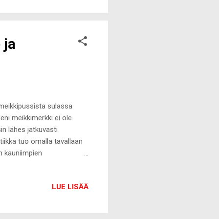
a 100% varmuutta sen
 ja
 meikkipussista sulassa
leni meikkimerkki ei ole
sin lähes jatkuvasti
tiikka tuo omalla tavallaan
n kauniimpien
 merkin perusteella. Jos
Syksyllä ripsivärini alkoivat
LUE LISÄÄ
kokeiluun Lancômen Monsieur
tä tuo tulee olemaan aivan
oko päivän kestävää