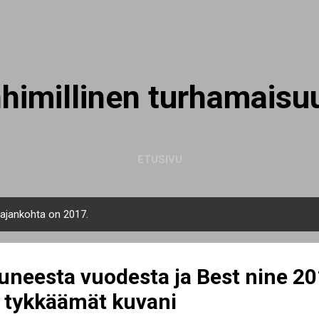
Siirry pääsisältöön
nhimillinen turhamaisu
ETUSIVU
n ajankohta on 2017.
uneesta vuodesta ja Best nine 20
n tykkäämät kuvani