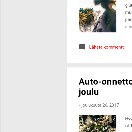
glu
muu
par
sie
vet
omi
Lähetä kommentti
kie
uun
käd
pääl
Auto-onnett
joulu
-
joulukuuta 26, 2017
Hyv
oli