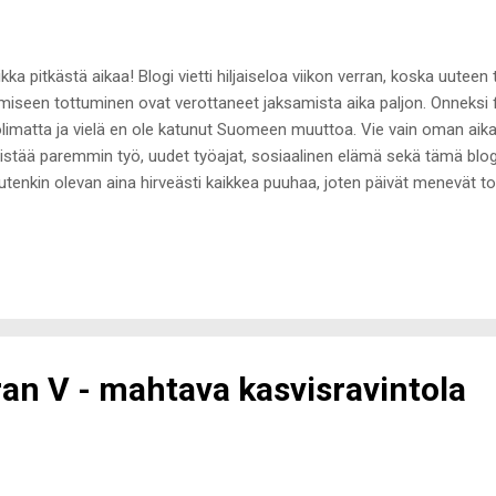
kka pitkästä aikaa! Blogi vietti hiljaiseloa viikon verran, koska uute
miseen tottuminen ovat verottaneet jaksamista aika paljon. Onneksi fii
limatta ja vielä en ole katunut Suomeen muuttoa. Vie vain oman ai
istää paremmin työ, uudet työajat, sosiaalinen elämä sekä tämä blogi
tenkin olevan aina hirveästi kaikkea puuhaa, joten päivät menevät to
öhän tää tästä lähde taas sujumaan! Joulun kynnyksellä ajattelin vink
lulahjasta itselle tai vaikka omalle äidilleen tai siskolle. Epilaattori on 
si kausia, mutta aina sen hankkiminen on vain jäänyt tai olen unohtan
tenkin niin laiska ajelemaan sääriäni, joten ei mikään ihme, ettei epi
kuvasti muistunut mieleen! Viime kuussa epilaattori muistui jälleen mie
ittua sellaisen i...
an V - mahtava kasvisravintola