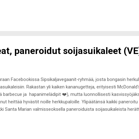
mme kokoontuneet isolla porukalla joulunviettoon. Joka vuosi odotan
itellakaan olevani joulun pyhien aikaan esimerkiksi lomamatkalla. Jouluu
koa, puutetta jouluruoasta tai niitä kaikista surullisimpia, perheväkival
sena pieneen mieleeni ei edes tullut, ettei joulu ole kaikkilla samanla
heessäni. Joulunodotukseeni kuului tuolloin lahjalistan tekeminen Joul
kkujen availua ja k...
at, paneroidut soijasuikaleet (VE
raan Facebookissa Sipsikaljavegaanit-ryhmää, josta bongasin herkull
jasuikaleisiin. Rakastan yli kaiken kananugetteja, erityisesti McDonald
lä barbecue ja hapanimelädipit ❤️), mutta luonnollisesti kasvissyöjäk
nut heittää hyvästit noille herkkupaloille. Ylipäätänsä kaikki paneroit
kki Santa Marian valmisseoksella paneroiduista soijasuikaleista herätti
burgeristahan saa hieman saman tyylisiä rapeita soijasuikaleita, mut
enää uudestaan niitä halua syödä. Itse tehty on melkein aina parempa
tailemaan vastaavien tekemistö omassa kotikeittiössä. Crispy Chi
limatta tuote on vegaani, joten se soveltuu sekaaneista vegaaneille