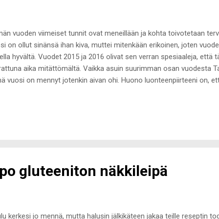
än vuoden viimeiset tunnit ovat meneillään ja kohta toivotetaan ter
si on ollut sinänsä ihan kiva, muttei mitenkään erikoinen, joten vuod
ella hyvältä. Vuodet 2015 ja 2016 olivat sen verran spesiaaleja, että 
rattuna aika mitättömältä. Vaikka asuin suurimman osan vuodesta Tal
ä vuosi on mennyt jotenkin aivan ohi. Huono luonteenpiirteeni on, ett
kea sopeutua ja tyytyä tasaiseen arkeen ja alan kaipaamaan todella 
ne, että jotain puuttuu, alkaa kalvamaan mieltä. Stressin keskellä tuo p
in ja kesästä lähtien olo on ollut todella levoton. Toivotaan, että vuo
listä ja alkuvuoden aikana olisin täysin sopeutunut uuteen elämäntila
mikuun ensimmäisinä päivinä irtisanouduin Suomen työstäni tietämät
emään ja ...
po gluteeniton näkkileipä
lu kerkesi jo mennä, mutta halusin jälkikäteen jakaa teille reseptin to