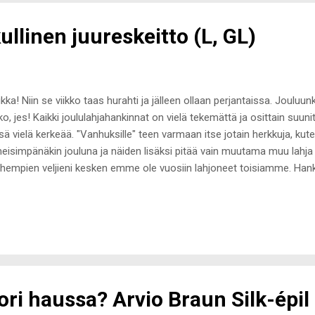
yvyyttä. Ripsivärin ha...
ullinen juureskeitto (L, GL)
kka! Niin se viikko taas hurahti ja jälleen ollaan perjantaissa. Jouluun
kko, jes! Kaikki joululahjahankinnat on vielä tekemättä ja osittain suuni
sä vielä kerkeää. "Vanhuksille" teen varmaan itse jotain herkkuja, k
meisimpänäkin jouluna ja näiden lisäksi pitää vain muutama muu lahja
hempien veljieni kesken emme ole vuosiin lahjoneet toisiamme. Ha
un äidille, isäpuolelleni sekä yhteiselle pikkuveljellemme. Onko teillä
kkia lahjat yhdessä? Reseptejä ei ole ollut hetkeen täällä blogissa, j
än hetken lempilounaskeitostani, joka on äärimmäisen herkullinen, tä
oshinnaltaan alle 0,50 euroa. Resepti on tuttuun tapaan todella yksin
kata omien mieltymysten ja jääkaapin sisällön mukaan. Juureskeitto
 iso lantt...
ori haussa? Arvio Braun Silk-épil 