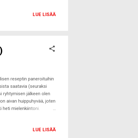
 joulua, enkä voisi
ni ei liity ahdistusta,
LUE LISÄÄ
taa tai alkoholismia.
inen, kuin minun
upukille, joulukalenterin
)
isen reseptin paneroituihin
'sista saatavia (seuraksi
si ryhtymisen jälkeen olen
u on aivan huippuhyvää, joten
 heti mielenkiintoni.
ta kerran niitä maistaneena
a, joten lähdin
LUE LISÄÄ
cken-mausteseoksen nimestä
. Tutkailin mausteseoksen