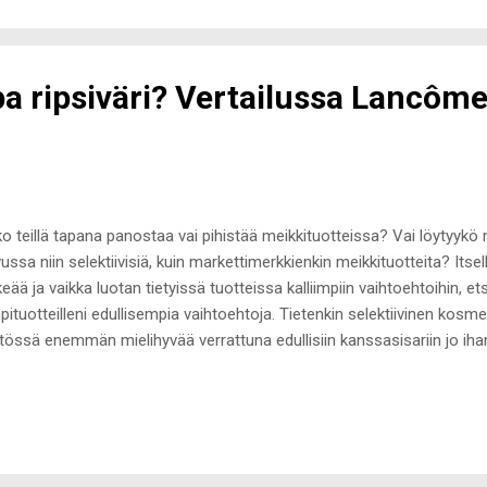
esosia ja niiden perusteella mausteseos on myös gluteeniton, mutt
teenittomuudesta en lö...
lpa ripsiväri? Vertailussa Lancôme
o teillä tapana panostaa vai pihistää meikkituotteissa? Vai löytyykö
ussa niin selektiivisiä, kuin markettimerkkienkin meikkituotteita? Itsel
keää ja vaikka luotan tietyissä tuotteissa kalliimpiin vaihtoehtoihin, et
pituotteilleni edullisempia vaihtoehtoja. Tietenkin selektiivinen kosme
tössä enemmän mielihyvää verrattuna edullisiin kanssasisariin jo iha
kaustenkin suhteen, mutta en ikinä tee sokeasti ostopäätöstä pelkän
u tuote toimii itsellä, on aivan sama maksaako se sata vai viisi euroa. 
ämään viimeisiään ja laivan edullisempia hintoja hyödyntäen ostin 
 mascaran . Lukuisia hyviä arvosteluja lukeneena olin aivan varma, et
omattoman hyvä ripsiväri. Ripsiväri lupaa ripsille 12 x tuuheutta ja k