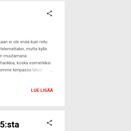
kaan ei ole enää kuin reilu
ttelemattakin, mutta kyllä
uten muutamana
 hankkia, koska esimerkiksi
nkimme kimpassa lahjat
 tapana sisarusten kesken
oten halusin vinkata oman
LUE LISÄÄ
yteläinen ja
kertainen ja sitä on helppo
 tuorejuustolla 4 annosta
5:sta