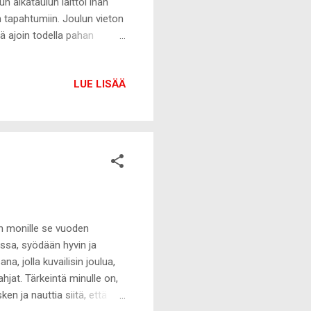
 aikataulun laittoi ihan
n tapahtumiin. Joulun vieton
ää ajoin todella pahan
olleet ovat kunnossa lukuun
koristaa nyt polvien
LUE LISÄÄ
 ovat aivan
än. Tapahtuma sai alkunsa,
auton, jota minun oli pakko
n monille se vuoden
ssa, syödään hyvin ja
na, jolla kuvailisin joulua,
ahjat. Tärkeintä minulle on,
en ja nauttia siitä, että