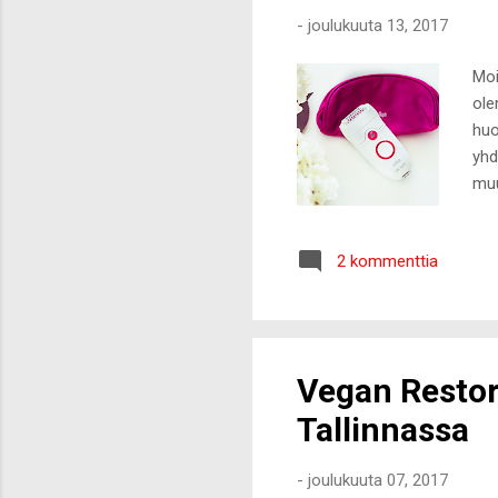
-
joulukuuta 13, 2017
Moi
ole
huo
yhd
muu
eik
jou
2 kommenttia
vuo
muu
jat
hank
Vegan Restor
Tallinnassa
-
joulukuuta 07, 2017