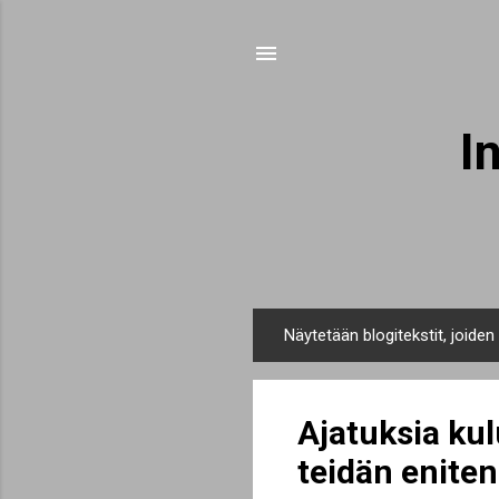
I
Näytetään blogitekstit, joide
T
e
k
Ajatuksia kul
s
t
teidän enite
i