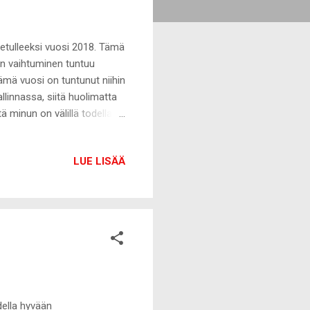
vetulleeksi vuosi 2018. Tämä
en vaihtuminen tuntuu
tämä vuosi on tuntunut niihin
linnassa, siitä huolimatta
ä minun on välillä todella
herkästi muutosta elämääni.
iirre tulee todella helposti
LUE LISÄÄ
den vaihtuminen tasaisi
nteeseen. Vuonna 2017 heti
tä lainkaan mitä tulen
della hyvään