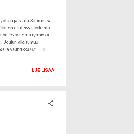
en työhön ja täällä Suomessa
lis on ollut hyvä kaikesta
kansa löytää oma rytminsä
. Joulun alla tuntuu
della vauhdikkaasti. Huh,
ata potentiaalisesta
ollut omalla ostoslistalla
LUE LISÄÄ
ut sen täysin. Olen
laattorin hankkiminen ole
leeni ja nyt sain viimein