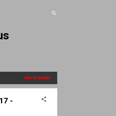
us
NÄYTÄ KAIKKI
17 -