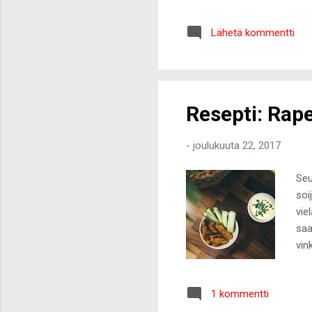
ole
kuv
Lähetä kommentti
pel
Lap
per
luu
Resepti: Rape
-
joulukuuta 22, 2017
Seu
soi
vie
saa
vin
Hes
en 
1 kommentti
tes
huo