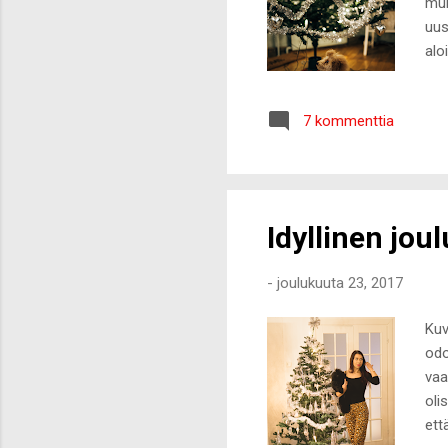
muk
uus
alo
kol
ott
7 kommenttia
sis
lun
kun
läh
Idyllinen joul
-
joulukuuta 23, 2017
Kuv
odo
vaa
oli
ett