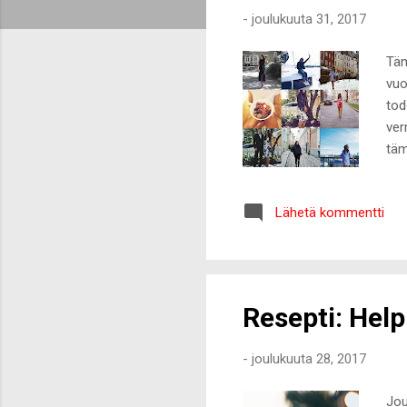
t
-
joulukuuta 31, 2017
Täm
vuo
tod
ver
täm
vai
Tun
Lähetä kommentti
esi
fii
tam
tek
Resepti: Help
-
joulukuuta 28, 2017
Jou