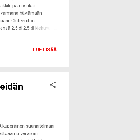
näkkileipää osaksi
an varmana häviämään
gaani. Gluteeniton
eensä 2,5 dl 2,5 dl kiehuvaa
n 150 asteeseen (jos
keskenään kulhossa, lisää
LUE LISÄÄ
npaperilla päällystetyn
oimmalla pääsee, kun peittää
ta tai sormisuolaa taikinan
eidän
 Alkuperäinen suunnitelmani
aattoaamu vei aivan