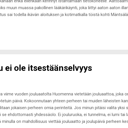
anaan enkä eilenkään kerinnyt istahtamaan tietokoneelle. Aattoaamun
iks muun muassa pakollinen lääkärikäynti, joka liittyi aaton aaton illa
itus sai todella ikävän aloituksen ja kotimatkalla töistä kohti Mäntsäl
arin toisen auton kanssa. Ei huolta, minä sekä vastapuolen autossa 
amatta pieniä kolarinmerkkejä, kuten niskakipua ja mustelmia ja itseä 
äsyrjiä komeat mustelmat, jotka aiheutuivat iskusta. Molemmat autot
astuskuntoisia, mutta tärkein on, ettei heille tai itselle sattunut mitä
 huomasin Hyvinkää-Mäntsälä väliä ajaessani vastaan tulevan auraus
teä väistämään penkkaan päin. ...
u ei ole itsestäänselvyys
a viime vuoden jouluaatolta Huomenna vietetään jouluaattoa, joka o
tetuin päivä. Kokoonnutaan yhteen perheen tai muiden läheisten kan
litaan jokaisen perheen omia perinteitä. Jos minun pitäisi valita yksi sa
si se ehdottomasti yhdessäolo. Ei jouluruoka, ei tunnelma, ei lumi tai l
ä minulla on mahdollisuus viettää jouluaatto ja joulupäivä perheen kesk