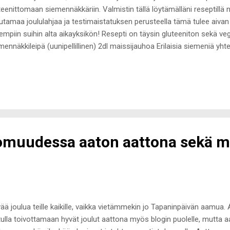
teenittomaan siemennäkkäriin. Valmistin tällä löytämälläni reseptillä 
tamaa joululahjaa ja testimaistatuksen perusteella tämä tulee aiv
empiin suihin alta aikayksikön! Resepti on täysin gluteeniton sekä ve
mennäkkileipä (uunipellillinen) 2dl maissijauhoa Erilaisia siemeniä yht
tä 0,5 dl (luomu) auringonkukkaöljyä Suolaa Laita uuni kuumenemaa
stat kiertoilmauunin, käytä sitä toimintoa). Sekoita kuivat ainekset 
huva vesi sekä öljy ja sekoita takaiseksi massaksi. Kumoa taikina leivi
ipellin päälle ja tasoita ohueksi, koko pellin peittäväksi levyksi. Help
en pakastemuovipussilla ja tasoittaa taikinan käsin. Sirottele tavallis
le. Paloittele ta...
omuudessa aaton aattona sekä m
ää joulua teille kaikille, vaikka vietämmekin jo Tapaninpäivän aamua.
 tulla toivottamaan hyvät joulut aattona myös blogin puolelle, mutta 