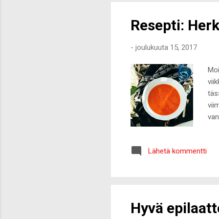
pys
Resepti: Herk
-
joulukuuta 15, 2017
Moi
vii
täs
vii
van
min
han
Lähetä kommentti
täm
ann
muo
Yksi
Hyvä epilaatt