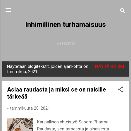
Siirry pääsisältöön
Inhimillinen turhamaisuus
ETUSIVU
Näytetään blogitekstit, joiden ajankohta on
NÄYTÄ KAIKKI
T
tammikuu, 2021.
e
k
Asiaa raudasta ja miksi se on naisille
s
tärkeää
t
i
-
tammikuuta 20, 2021
t
Kaupallinen yhteistyö Sabora Pharma
Raudasta, sen tarpeesta ja alhaisesta