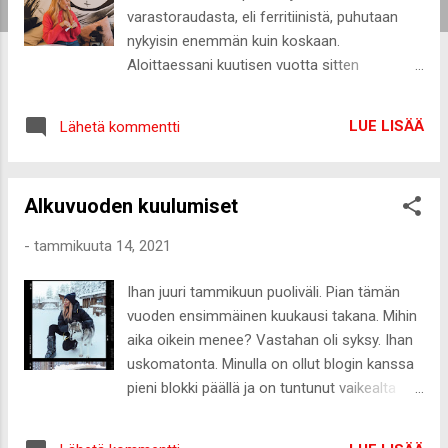
varastoraudasta, eli ferritiinistä, puhutaan
nykyisin enemmän kuin koskaan.
Aloittaessani kuutisen vuotta sitten
tavoitteellisen urheilun, aloin kiinnittämään
huomiota vitamiinien ja hivenaineiden
LUE LISÄÄ
Lähetä kommentti
tarpeeseen, mutta rauta ei kuulunut niiden
joukkoon. Aina raudasta on puhuttu ja tiesin,
että sitä saa muun muassa punaisesta
Alkuvuoden kuulumiset
lihasta ja maksasta, mutten koskaan
ajatellut, että erityisesti aktiivisesti liikkuvana
-
tammikuuta 14, 2021
naisena sen saantiin tulisi kiinnittää
huomiota. Ja tiesitteko, että suurin osa
Ihan juuri tammikuun puoliväli. Pian tämän
naisista tarvitsee lisärautaa jossain
vuoden ensimmäinen kuukausi takana. Mihin
elämänvaiheessa. Tavallisimpia syitä naisten
aika oikein menee? Vastahan oli syksy. Ihan
raudanpuutokseen ovat runsaat kuukautiset
uskomatonta. Minulla on ollut blogin kanssa
ja raskaus. Myös monet ikääntyvät, urheilijat
pieni blokki päällä ja on tuntunut vaikealta
ja suolistosairauksista kärsivät tarvitsevat
kirjoittaa tänne. Toivoisin kovasti, että olisi
rautalisää. On myös tärkeää, että
enemmän aikaa toteuttaa harkittuja ja