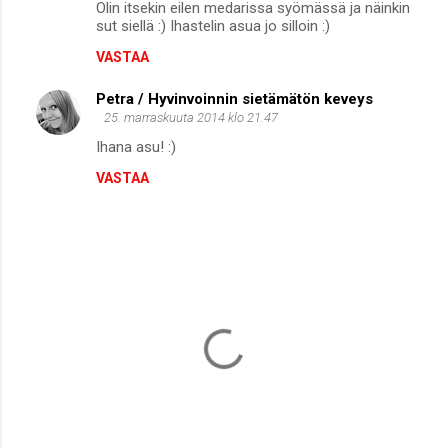
Olin itsekin eilen medarissa syömässä ja näinkin
n
sut siellä :) Ihastelin asua jo silloin :)
t
VASTAA
i
Petra / Hyvinvoinnin sietämätön keveys
t
25. marraskuuta 2014 klo 21.47
Ihana asu! :)
VASTAA