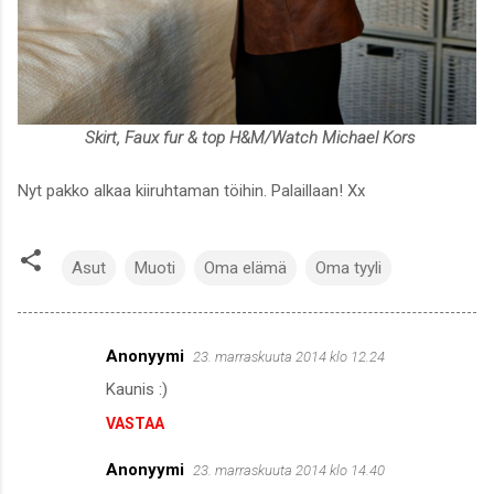
Skirt, Faux fur & top H&M/Watch Michael Kors
Nyt pakko alkaa kiiruhtaman töihin. Palaillaan! Xx
Asut
Muoti
Oma elämä
Oma tyyli
Anonyymi
23. marraskuuta 2014 klo 12.24
K
Kaunis :)
o
VASTAA
m
m
Anonyymi
23. marraskuuta 2014 klo 14.40
e