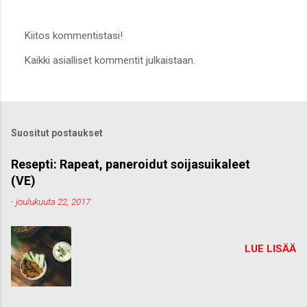
Kiitos kommentistasi!
L
Kaikki asialliset kommentit julkaistaan.
ä
h
e
t
ä
k
Suositut postaukset
o
m
m
Resepti: Rapeat, paneroidut soijasuikaleet
e
(VE)
n
t
-
joulukuuta 22, 2017
t
i
LUE LISÄÄ