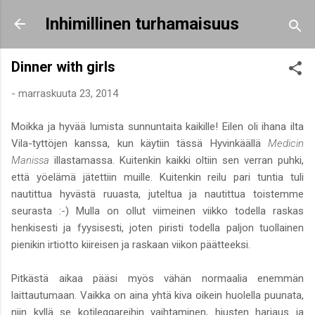
Siirry pääsisältöön
Inhimillinen turhamaisuus
Dinner with girls
-
marraskuuta 23, 2014
Moikka ja hyvää lumista sunnuntaita kaikille! Eilen oli ihana ilta
Vila-tyttöjen kanssa, kun käytiin tässä Hyvinkäällä
Medicin
Manissa
illastamassa. Kuitenkin kaikki oltiin sen verran puhki,
että yöelämä jätettiin muille. Kuitenkin reilu pari tuntia tuli
nautittua hyvästä ruuasta, juteltua ja nautittua toistemme
seurasta :-) Mulla on ollut viimeinen viikko todella raskas
henkisesti ja fyysisesti, joten piristi todella paljon tuollainen
pienikin irtiotto kiireisen ja raskaan viikon päätteeksi.
Pitkästä aikaa pääsi myös vähän normaalia enemmän
laittautumaan. Vaikka on aina yhtä kiva oikein huolella puunata,
niin kyllä se kotileggareihin vaihtaminen, hiusten harjaus ja