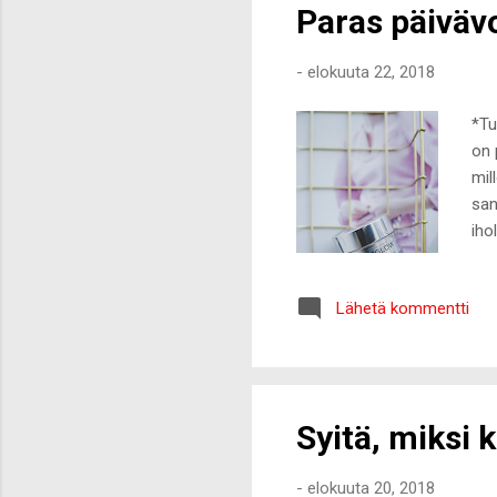
Paras päiväv
-
elokuuta 22, 2018
*Tu
on 
mil
san
iho
saa
mut
Lähetä kommentti
kau
päi
Ill
ihol
Syitä, miksi 
-
elokuuta 20, 2018