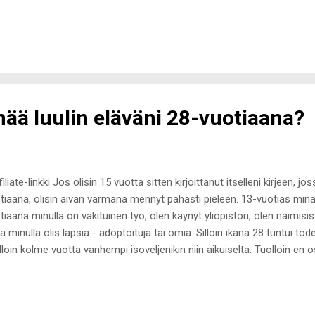
lähtenyt painoa pari kiloa, ei olomuotoni ole kovin sporttinen. Toisin
saalta vaakakupissa painaa tällä hetkellä ihan muut asiat, etten ole j
koitushan oli pudotella viitisen kiloa painoa (eli vielä about kolme kilo
uttunut aikapäiviä sitten. Vähempi treenaus ja ennenkaikkea monipu
anut niin paljon enemmän. Liikkuminen ei ole ollut minulle vuosiin onge
ena. Jos olen täysin treenaamatta ark...
mää luulin eläväni 28-vuotiaana?
filiate-linkki Jos olisin 15 vuotta sitten kirjoittanut itselleni kirjeen, 
tiaana, olisin aivan varmana mennyt pahasti pieleen. 13-vuotias minä o
tiaana minulla on vakituinen työ, olen käynyt yliopiston, olen naimi
ä minulla olis lapsia - adoptoituja tai omia. Silloin ikänä 28 tuntui tod
lloin kolme vuotta vanhempi isoveljenikin niin aikuiselta. Tuolloin en o
si muita vaihtoehtoja tai suuntia rakentaa elämää, kuin se perinteinen
nonut, että haluan naimisiin alle 25-vuotiaana. Nyt tuo tuntuu ihan hul
iintuneet vaikuttavat mielestäni todella nuorina sitoutuneilta. Itse en 