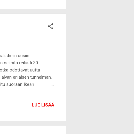
ä sinkkuelämää. Osittain oma
ot...
listisiin uusiin
 neliöitä reilusti 30
jotka odottavat uutta
 aivan erilaisen tunnelman,
oitu suoraan Ikean
onekaluja ja
nhaa. Heinäkuun alussa
LUE LISÄÄ
täydellisen pienen lipaston.
a lipaston alkuperäinen väri
, mutta sävy oli totaalisen