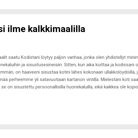
en haluaisi vakiintua tai siksi, että haluaisin mieluummin viettää villi
intani pysyä yksin on johtunut siitä, että haluan kulkea omia polkujani, t
si ilme kalkkimaalilla
alit saatu Kodistani löytyy paljon vanhaa, jonka olen yhdistellyt minima
nekaluihin ja sisustusesineisiin. Sitten, kun aika koittaa ja kodissani on
mmän, on haaveeni sisustaa kotini lähes kokonaan ullakkolöydöillä, 
mää perheemme yli satavuotiaan kartanon vintillä. Mielestäni koti saa
 se on sisustettu persoonallisilla huonekaluilla, eikä kaikkea ole kopi
astosta ja Pinterestistä. Toki omasta kodistani löytyy paljon Ikean hu
tustuelementtejä, mutta kokonaisuus on hyvä yhdistelmä uutta ja va
in jälleen sisustusshoppailemassa ullakollamme ja löysin sieltä aivan 
usin kokeilla, jos se sopisi uuteen kotiini. Paikka löytyi nopeasti, mutt
sopinutkaan kotini värimaailmaan. Rakastan puun sävyjä sisustuksessa
rä. Meinasin viedä lipaston ...