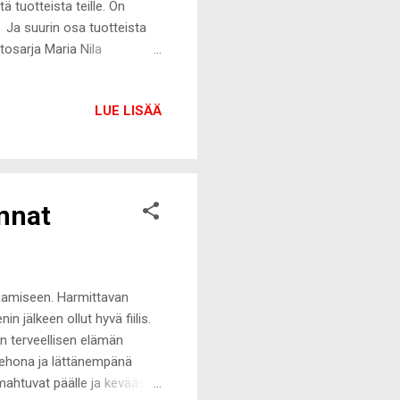
ä tuotteista teille. On
. Ja suurin osa tuotteista
tosarja Maria Nila
n. Olen kokeillut sarjan
kä lämpösuojaa. Maria Nila
LUE LISÄÄ
kun jäljiltä. Voidemainen,
ä ja tekee todella hyvän
 tuntuvat pehmeiltä....
unnat
naamiseen. Harmittavan
n jälkeen ollut hyvä fiilis.
n terveellisen elämän
kehona ja lättänempänä
mahtuvat päälle ja keväästä