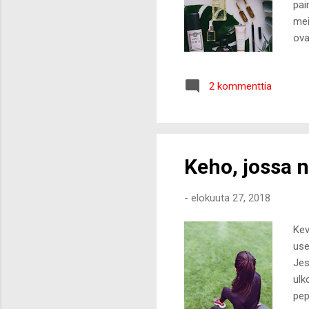
pai
mei
ova
iha
sha
2 kommenttia
Cre
sui
poh
Keho, jossa n
-
elokuuta 27, 2018
Kev
use
Jes
ulk
pep