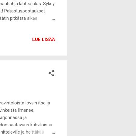
 nauhat ja lähteä ulos. Syksy
ut! Paljastuspostaukset
päätin pitkästä aikaa
nneet. Olen todella
ienikin myöhästyminen
LUE LISÄÄ
ässä. En edes ymmärrä,
nuutin myöhässä. Vaikka
kalle viime tingassa tai
intoloista löysin itse ja
vinkeistä ilmenee,
tarjonnassa ja
don saatavuus kahviloissa
itteleville ja heittäkää