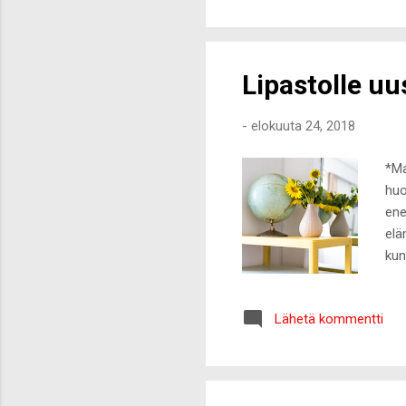
ett
val
Lipastolle uu
-
elokuuta 24, 2018
*Ma
huo
ene
elä
kun
kuv
sis
Lähetä kommentti
käv
Hal
ei 
vää