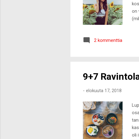
kos
on 
(mi
kir
täs
2 kommenttia
str
mit
tie
läh
9+7 Ravinto
-
elokuuta 17, 2018
Lup
osa
tan
kas
oli