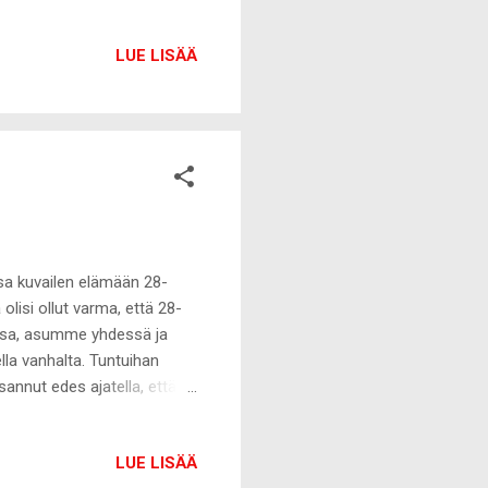
aan harmittaa, mutta
aksanut murehtia.
LUE LISÄÄ
a), mutta dieetti on
olisempi liikkuminen on
lma ja liikun mielelläni
jossa kuvailen elämään 28-
lisi ollut varma, että 28-
sissa, asumme yhdessä ja
ella vanhalta. Tuntuihan
sannut edes ajatella, että
 perhemalli. Olen pienenä
lulta ja alle 25-vuotiaana
LUE LISÄÄ
ole ilman parisuhdetta siksi,