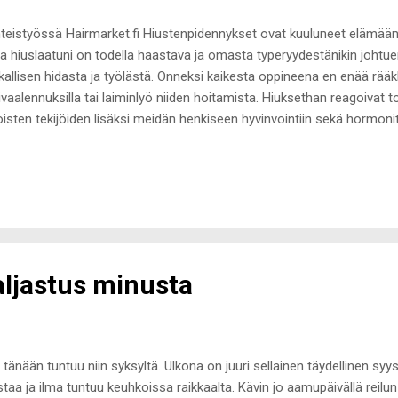
teistyössä Hairmarket.fi Hiustenpidennykset ovat kuuluneet elämää
 hiuslaatuni on todella haastava ja omasta typeryydestänikin johtue
kallisen hidasta ja työlästä. Onneksi kaikesta oppineena en enää rääk
ivaalennuksilla tai laiminlyö niiden hoitamista. Hiuksethan reagoivat to
oisten tekijöiden lisäksi meidän henkiseen hyvinvointiin sekä hormoni
hin, joilla stressaavampi aika näkyy ensimmäisenä hiuksissa ja ihossa 
mmän ja hiukset ovat selvästi kuivemmat ja niitä irtoilee huomattava
haluulo, että hiustenpidennykset vaurioittavat omia hiuksia. Usein hiu
emiseen on syynä väärin kiinnitetyt hiustenpidennykset, niiden huol
ssa klipsipidennykset, jotka aiheuttavat jatkuvassa käytössä kaljuja
klipsipidennysten lisäks...
aljastus minusta
s tänään tuntuu niin syksyltä. Ulkona on juuri sellainen täydellinen syys
staa ja ilma tuntuu keuhkoissa raikkaalta. Kävin jo aamupäivällä reilun 