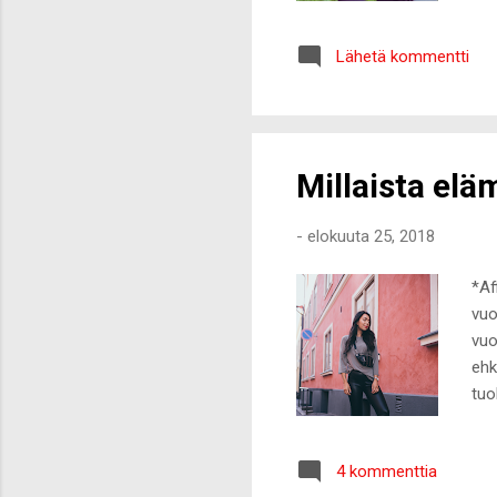
on 
toi
Lähetä kommentti
Tar
rom
ant
ark
Millaista elä
-
elokuuta 25, 2018
*Af
vuo
vuo
ehk
tuo
oli
van
4 kommenttia
vak