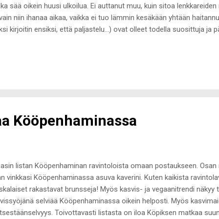
ka sää oikein huusi ulkoilua. Ei auttanut muu, kuin sitoa lenkkareiden
vain niin ihanaa aikaa, vaikka ei tuo lämmin kesäkään yhtään haitann
ksi kirjoitin ensiksi, että paljastelu...) ovat olleet todella suosittuja ja 
joittaa muutaman asian minusta, jota ette välttämättä aikaisemmin tie
mällinen ja saavun 99% kerroista paikalle ajoissa ja täsmällisesti. P
essaa minua ja ilmoitan oikeastaan aina, jos olen minuutinkin myöh
en voin stressata todella paljon, jos saavun paikalle edes yhden mi
dän, että myöhästely stressaa minua, saavun siitä huolimatta AINA pai
den ko...
laa Kööpenhaminassa
asin listan Kööpenhaminan ravintoloista omaan postaukseen. Osan rav
n vinkkasi Kööpenhaminassa asuva kaverini. Kuten kaikista ravintola
skalaiset rakastavat brunsseja! Myös kasvis- ja vegaanitrendi näkyy 
vissyöjänä selviää Kööpenhaminassa oikein helposti. Myös kasvimai
 itsestäänselvyys. Toivottavasti listasta on iloa Köpiksen matkaa suunn