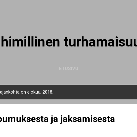
Siirry pääsisältöön
nhimillinen turhamaisu
ETUSIVU
n ajankohta on elokuu, 2018.
pumuksesta ja jaksamisesta