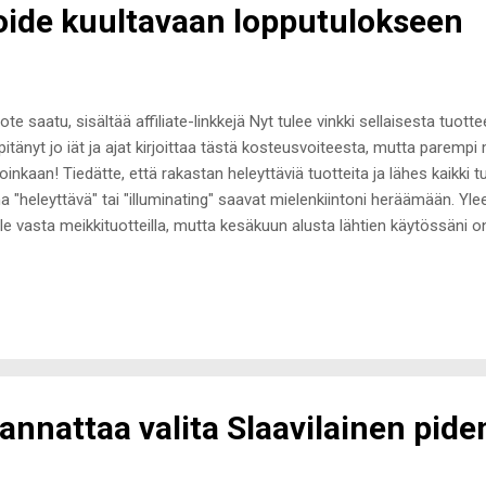
oide kuultavaan lopputulokseen
ote saatu, sisältää affiliate-linkkejä Nyt tulee vinkki sellaisesta tuott
pitänyt jo iät ja ajat kirjoittaa tästä kosteusvoiteesta, mutta paremp
loinkaan! Tiedätte, että rakastan heleyttäviä tuotteita ja lähes kaikki 
a "heleyttävä" tai "illuminating" saavat mielenkiintoni heräämään. 
lle vasta meikkituotteilla, mutta kesäkuun alusta lähtien käytössäni o
 aikaan yksinään täydellisen glowy-efektin kasvoille. Glamglow on min
ta ensikosketuksen merkin tuotteisiin sain vasta viime vuonna Glows
tta ( postaus täällä ). Keväällä sain kokeiluun yhden kasvonaamion 
vävoiteen, johon rakastuin heti ensimmäisen käyttökerran jälkeen.
uminating Moisturizer-päivävoide on liioittelematta mahtava tuote 
le...
kannattaa valita Slaavilainen pid