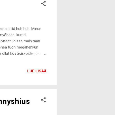
eesta, että huh huh. Minun
i myöhään, kun ei
tuotteet, joissa mainitaan
Yleensä tuon megahehkun
n ollut kosteusvoide, joka
ulle tuttu jo vuosien takaa,
etter -kiinnityssuihkeen
LUE LISÄÄ
sekä kesäkuun alussa
 Glamglow Glowstarter Mega
luomaan hehkua samealle
ennyshius