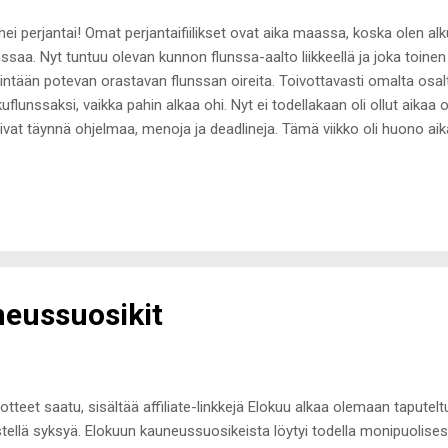
hei perjantai! Omat perjantaifiilikset ovat aika maassa, koska olen alk
nssaa. Nyt tuntuu olevan kunnon flunssa-aalto liikkeellä ja joka toinen
intään potevan orastavan flunssan oireita. Toivottavasti omalta osalt
kuflunssaksi, vaikka pahin alkaa ohi. Nyt ei todellakaan oli ollut aikaa 
sivat täynnä ohjelmaa, menoja ja deadlineja. Tämä viikko oli huono aika
ottaa, että podin sairastumisesta huonoa omatuntoa. Eihän tämä minun
rastumiselle voi mitään. Ihan sama, vaikka muitakin olisi kipeänä. Oma
nut yrittää nopeuttaa paranemista ja sinkkiä sekä c-vitamiinia onkin tu
ivääriteetä unohtamatta. Syksy on vaikuttajille ja bloggaajillekin kiirei
avat rullaaman, yhteistyökumppanit palaavat lomalta ja sähköposti il
köpostei...
eussuosikit
otteet saatu, sisältää affiliate-linkkejä Elokuu alkaa olemaan taputeltu 
listellä syksyä. Elokuun kauneussuosikeista löytyi todella monipuolisest