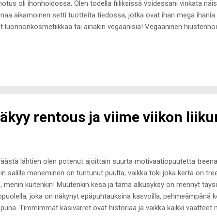
notus oli ihonhoidossa. Olen todella fiiliksissä voidessani vinkata näist
naa aikamoinen setti tuotteita tiedossa, jotka ovat ihan mega ihania
t luonnonkosmetiikkaa tai ainakin vegaanisia! Vegaaninen hiustenhoi
stuttaa pakkauksillaan, mutta tuotteiden erinomaisuus ei jää vain siihe
mpoita, hoitoaineita, sävyttäviä color maskeja ( postaus täällä ) se
am Heat Spray* on viime kuukautena ollut se tuote, johon tartun suih
hkepullossa oleva lämpösuoja suojaa hiuksia jopa 260asteen lämmölt
jan hiusten muotoiluun. Hiuksen pinnasta tulee todella sileä ja hiukset
äkyy rentous ja viime viikon liik
äästä lähtien olen potenut ajoittain suurta motivaatiopuutetta tree
in salille meneminen on tuntunut puulta, vaikka toki joka kerta on treeni
, menin kuitenkin! Muutenkin kesä ja tämä alkusyksy on mennyt täysi
opuolella, joka on näkynyt epäpuhtauksina kasvoilla, pehmeämpänä 
puna. Timmimmät käsivarret ovat historiaa ja vaikka kaikki vaatteet 