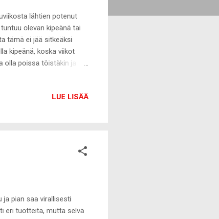
uviikosta lähtien potenut
 tuntuu olevan kipeänä tai
a tämä ei jää sitkeäksi
olla kipeänä, koska viikot
 olla poissa töistäkin ja
 vikani ollut, eikä
lta osaltani olen vain
LUE LISÄÄ
llut otettua oikein huolella
stä aikaa, koska yhteistyöt
moittaa uusista
ja pian saa virallisesti
i eri tuotteita, mutta selvä