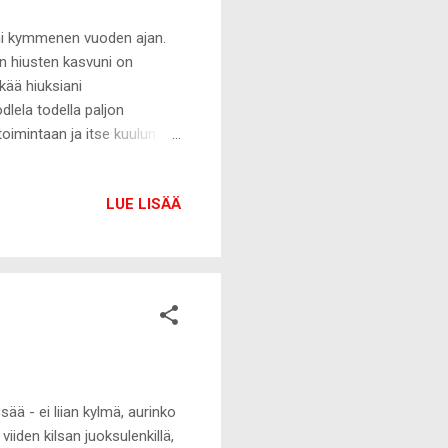
ni kymmenen vuoden ajan.
n hiusten kasvuni on
kää hiuksiani
dlela todella paljon
toimintaan ja itse kuulun
- finnejä tulee normaalia
 määrä. Monilla on edelleen
LUE LISÄÄ
sten niin sanottuun pilalle
lon laiminlyönti sekä muun
 kohtia päänahkaan. Minulla
sää - ei liian kylmä, aurinko
viiden kilsan juoksulenkillä,