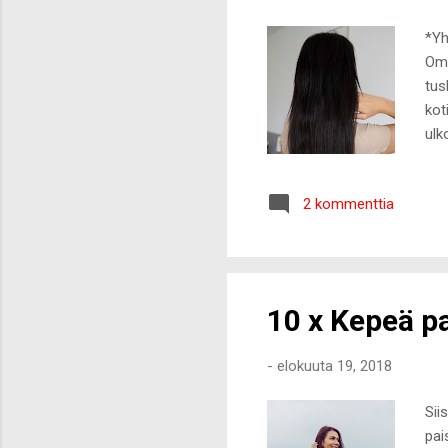
*Yh
Oma
tus
kot
ulk
nii
ene
2 kommenttia
har
men
mua
on 
10 x Kepeä p
-
elokuuta 19, 2018
Sii
pai