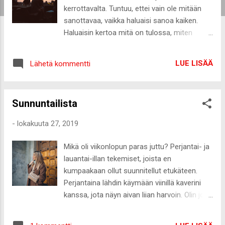
kerrottavalta. Tuntuu, ettei vain ole mitään
sanottavaa, vaikka haluaisi sanoa kaiken.
Haluaisin kertoa mitä on tulossa, miten
tunnen, mitä tunnen häntä kohtaan ja miten
mulla menee. Haluaisin puhua unelmistani,
LUE LISÄÄ
Lähetä kommentti
peloistani, huolistani ja murheistani, mutta
tällä hetkellä niistä puhuminen tuntuu liian
vaikealta. Jotenkin liian henkilökohtaiselta
Sunnuntailista
jaettavaksi kenenkään kanssa. Toisaalta
haluaisin vain jonkun kysyvän kasvotusten
-
lokakuuta 27, 2019
mitä minulle kuuluu, mutta samaan aikaan
toivon, että en joutuisi avaamaan itseäni
Mikä oli viikonlopun paras juttu? Perjantai- ja
kenellekään. Minulla menee tosi hyvin, ei
lauantai-illan tekemiset, joista en
tämä siitä ole, mutta nyt on vain hetki, jolloin
kumpaakaan ollut suunnitellut etukäteen.
oikein mikään ei tunnu riittävän ja mielessä
Perjantaina lähdin käymään viinillä kaverini
pyörii kasa asioita. Tiedän tekeväni jo nyt
kanssa, jota näyn aivan liian harvoin. Olin jo
todella paljon, mutta silti mielessä painaa
pessyt meikit ja muutenkin kotivaatteet
asiat, joita tulisi tehdä enemmän - tulisi
päällä, mutta kumman nopeasti saa itsensä