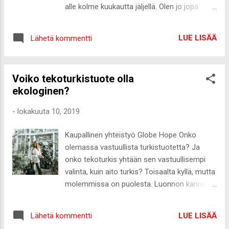
ja varmasti suurin osa tuotteista jää
alle kolme kuukautta jäljellä. Olen jo jopa
vanhenemaan kaappeihin. Olen viime ja tänä
miettinyt ensi kesää, koska täytän heti
vuonna kieltäytynyt minulle tarjotuista
kesäkuun alussa 30 ja haluan kerrankin
kosmetiikkajoulukalentereista, koska en ole
LUE LISÄÄ
Lähetä kommentti
järjestää kunnon syntymäpäivät bileinä tai
kokenut niitä tarpeellisiksi tai brändi ei ole
isona dinnerinä, johon kutsun kavereita.
ollut sellainen, jonka niin monesta tuotteesta
Syntymäpäiväni on juuri valmistujaisten
uskoisin pitäväni. Muute...
Voiko tekoturkistuote olla
aikaan sekä silloin, kun hääsesonkikin on jo
ekologinen?
alkanut, joten tilavuokran kanssa on pakko
olla ajoissa. Ääääh, en ole yhtään
-
lokakuuta 10, 2019
syntymäpäivätyyppi niin arvatkaa vaan
havahdunko lopulta koko hommaan joskus
Kaupallinen yhteistyö Globe Hope Onko
pari viikkoa aikaisemmin 😅 Pakko ehkä ottaa
olemassa vastuullista turkistuotetta? Ja
edes tuo tilavuokra jo syksyn to do-listalle
onko tekoturkis yhtään sen vastuullisempi
niin olisi ainakin päivä ja paikka check. Tällä
valinta, kuin aito turkis? Toisaalta kyllä, mutta
viikolla olen jakanut ajatuksiani muun
molemmissa on puolesta. Luonnon kannalta
muassa viikon teemojen, kuten
turkistuote on ekologisempi, kuin
mielenterveyden ja tyttöjenpäivän osalta,
tekokuidusta valmistettu tekoturkis.
enimmäkseen Instagramissa, joten
LUE LISÄÄ
Lähetä kommentti
Tekoturkis valmistetaan öljystä peräisin
päivitellään pitkästä aikaa jotain kevyempää.