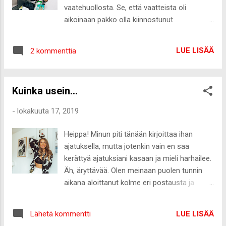
nyt näihin uusiin kysymyksiin! Mikä on
vaatehuollosta. Se, että vaatteista oli
summa, jolla koet tulevasi toimeen /kk,
aikoinaan pakko olla kiinnostunut
mutta josta ei jäisi ylimääräistä? Kääk. Tähän
kokonaisvaltaisesti leikkauksista aina
on todella vaikea vastata. Joka kuukausi
materiaaleihin ja niiden oikeaan huoltoon, on
menevät kuluni ovat noin 1000€ (vuokra,
LUE LISÄÄ
2 kommenttia
ollut ainoastaan hyvä asia. Hyvä
kuntosali, puhelinliittymä+netti,
tekstiilihuolto lisää vaatteiden ja kaikkien
asukaspysäköinti, Spotify ...
muidenkin tekstiilien käyttöikää, joka taas
Kuinka usein...
edistää kestävää kulutuskäyttäytymistä.
Vaikka ostaisi kuinka laadukkaan vaatteen, ei
-
lokakuuta 17, 2019
sekään ole ikuinen, ellei joskus vilkaise
pesulappua ja hoida tuotetta oikein. Samaten
Heippa! Minun piti tänään kirjoittaa ihan
kokonaisvaltaisesti huonommista
ajatuksella, mutta jotenkin vain en saa
materiaaleista valmistetun tuotteen
kerättyä ajatuksiani kasaan ja mieli harhailee.
käyttöikää pidentää huomattavasti, kunhan
Äh, äryttävää. Olen meinaan puolen tunnin
viitsii kohdella ja hoitaa sitä samalla tavalla,
aikana aloittanut kolme eri postausta ja
kuten hoitaa niitä parhaita villaneuleitaan.
saanut aikaiseksi vain niiden otsikointi.
Usein syy siihen, että vaate menee pilalle, ei
Haluaisin kirjoittaa muun muassa
johdu materiaalista, vaan vääränlaisesta
LUE LISÄÄ
Lähetä kommentti
ihastumisesta ja rakastumisesta, mutta ei
vaatehuollosta. Vaatteiden ekologisuudessa