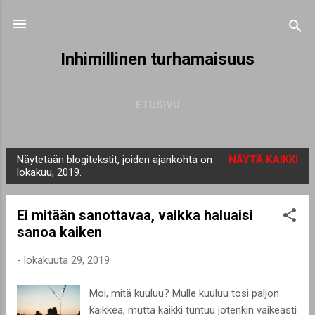
Siirry pääsisältöön
Inhimillinen turhamaisuus
ETUSIVU
Näytetään blogitekstit, joiden ajankohta on
NÄYTÄ KAIKKI
T
lokakuu, 2019.
e
k
Ei mitään sanottavaa, vaikka haluaisi
s
sanoa kaiken
t
i
-
lokakuuta 29, 2019
t
Moi, mitä kuuluu? Mulle kuuluu tosi paljon
kaikkea, mutta kaikki tuntuu jotenkin vaikeasti