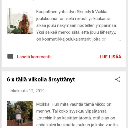
ole itsekkyyttä tai omahyväisyyttä olla
onnellinen omasta elämästä ja kiitollinen
Kaupallinen yhteistyö Skincity.fi Vaikka
siitä, mitä on. R A K A S T A N pieniä juttuja,
joulukuuhun on vielä reilusti yli kuukausi,
jotka saavat minut onnelliseksi, mutta liian
alkaa joulu näkymään ripotellen ympäriinsä.
harvoin tulee pysähdyttyä päivissä
Yksi selkeä merkki siitä, että joulu lähestyy,
miettimään sitä, mistä yksittäisestä asiasta
on kosmetiikkajoulukalenterit, joita on
tai tapahtumasta on kiitollinen. On yllättävän
nykyään tarjolla todella laaja valikoima.
helppoa olla onnellinen ja kiitollinen
Vaikka kirjoitan paljon kosmetiikasta, olen
kokonaisvaltaisemmista asioista, kuten
LUE LISÄÄ
Lähetä kommentti
omistanut vain yhden
terveydestä, mutta pienet, oikeastaan aika
kosmetiikkajoulukalenterin, josta siitäkin on
mitättömätkin asiat, ...
jo useampi vuosi. Fiilikseni näihin
6 x tällä viikolla ärsyttänyt
kalentereihin on hieman ristiriitaiset, koska
suurin osa, erityisesti edullisella hinnalla
-
lokakuuta 12, 2019
myyvät, eivät saa minua lainkaan
vakuuttuneeksi tarpeellisuudellaan. Toinen
Moikka! Huh mitä vauhtia tämä viikko on
ääripää on kalenterit, joista tulee samanlaisia
mennyt. Tai koko syyskuu ylipäätänsä.
tuotteita 24, tai jopa 25 kappaletta. Ei
Jotenkin ihan käsittämätöntä, että pian on
mielestäni ihan fiksua kulutuskäyttäytymistä
enää kaksi kuukautta jouluun ja koko vuotta