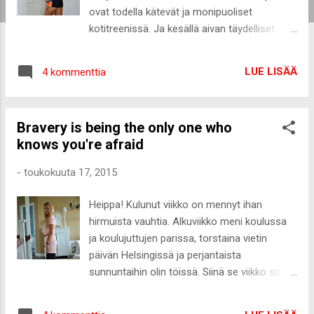
ovat todella kätevät ja monipuoliset
kotitreenissä. Ja kesällä aivan täydelliset
esimerkiksi mökki- tai lomareissuille! Remmit
menevät pieneen tilaan, asennettvissa mihin
LUE LISÄÄ
4 kommenttia
tahansa eivätkä paina paljoa :-) Kotoani
löytyy siis kahvakuula, pari pilatesrullaa,
hyppynaru, jumppamatto, TRX-remmit sekä
Bravery is being the only one who
vastuskumppari, jotka ovat jo hyvä alku
knows you're afraid
monipuoliseen kotitreeniin. Toppi H&M/
Shortsit Under Armour / Treenikengät Puma
-
toukokuuta 17, 2015
Kuvasin alkuviikosta paljon treenikuvia ja
ensimmäisenä on luvassa sykettä
Heippa! Kulunut viikko on mennyt ihan
nostattava plyometrinen treeni, johon ei
hirmuista vauhtia. Alkuviikko meni koulussa
tarvitse penkkiä enempää varusteita. Eikä
ja koulujuttujen parissa, torstaina vietin
välttämättä edes sitäkään, jos tekee penkin
päivän Helsingissä ja perjantaista
kanssa tehtävät liikkeet kämmenet maassa.
sunnuntaihin olin töissä. Siinä se viikko sitten
Jalkoja hapottavan ja sykettä nostavan
hujahtikin, mutta onpas kiva olla taas perus
kotitreenin saa jo neljällä liikkeellä.
arjessa kiinni. Maanantaina ja tiistaina oli