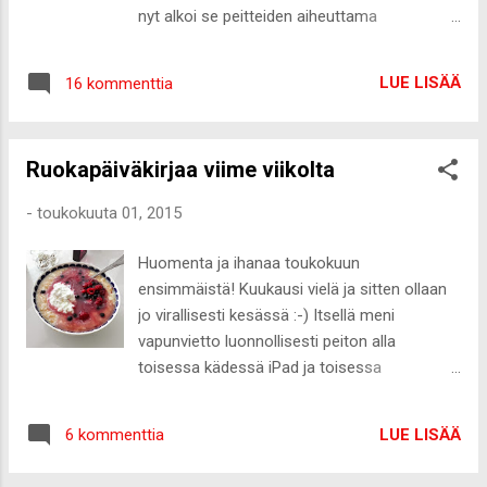
aika tujuilla tavaroilla mentiin. Jätimme
nyt alkoi se peitteiden aiheuttama
tyveen täysin oman värini, joten tyvikasvusta
verenvuoto. Eikun vessaan vesihanan alle
ei tarvitse ollenkaan huolehtia. Kerroin
valuttamaan verta suusta ja kylmäpakkaus
haluavani sellaisen tummanblondin tyven,
LUE LISÄÄ
16 kommenttia
niskaan. Ensimmäinen verenvuoto tyrehtyi
mutta olen todella tyytyväinen Erican
alle kymmenessä minuutissa, joten en
päätökseen jättää tyvi kokonaan
hätääntynyt ollenkaan. Tästä reilu tunti
käsittelemättä :-) Hiuksista jätettiin muuta...
Ruokapäiväkirjaa viime viikolta
myöhemmin verta alkoi taas vuotamaan ja
sama juttu jälleen. Verenvuoto lakkasi
-
toukokuuta 01, 2015
itsekseen. En kuitenkaan osannut
hermostua, koska teidän lukijoiden
Huomenta ja ihanaa toukokuun
kertomista kokemuksista ja hoitajan
ensimmäistä! Kuukausi vielä ja sitten ollaan
antamien ohjeiden mukaan tuo verenvuoto
jo virallisesti kesässä :-) Itsellä meni
on täysin normaalia. Kolmas kerta ei mennyt
vapunvietto luonnollisesti peiton alla
sitten ihan niin putkeen. Kurkkuun ei särkenyt
toisessa kädessä iPad ja toisessa
kamalasti verenvuodosta huolimatta ja olin
kipulääkkeet. Niinhän siinä kävi, että
juuri lopettelemassa syömistä, kun viimeisen
keskiviikko ja eilinen ovat olleet aivan tuskaa.
haarukallisen kohdalla tunsin jälleen, että
LUE LISÄÄ
6 kommenttia
Vappunaamariakaan ei tarvinnut, kun
verta alkaa tulemaan. Jälleen menin
sellainen löytyi ihan omasta takaa. Näytän
huuhtomaan suuta kylmän veden alle. En