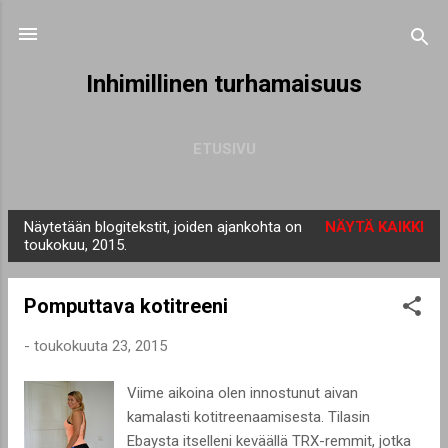
Siirry pääsisältöön
Inhimillinen turhamaisuus
ETUSIVU
Näytetään blogitekstit, joiden ajankohta on
NÄYTÄ KAIKKI
T
toukokuu, 2015.
e
k
Pomputtava kotitreeni
s
t
-
toukokuuta 23, 2015
i
Viime aikoina olen innostunut aivan
t
kamalasti kotitreenaamisesta. Tilasin
Ebaysta itselleni keväällä TRX-remmit, jotka