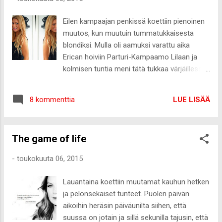
muassa saksanhirvenfileetä ja Pavlovaa,
joten olin ihan taivaassa. Itku olisi päässyt,
Eilen kampaajan penkissä koettiin pienoinen
jos kurkku olisi ollut edelleen niin kipeä, että
muutos, kun muutuin tummatukkaisesta
syöminen on kivuliasta ja hankalaa ;-)
blondiksi. Mulla oli aamuksi varattu aika
Päivemmällä menin vielä käymään isän
Erican hoiviin Parturi-Kampaamo Lilaan ja
vanhemmilla, jossa näin samalla kerralla isän
kolmisen tuntia meni tätä tukkaa värjäillessä.
ja isän siskot sekä kaksi serkkuani. Eli tuli
Tykkään tästä vaaleammasta todella paljon,
sukuloitua oikein kunnolla. Niin ja syötyä
mutta kyllä hetki menee totutellessa.
kakkua :-D Huomasi, että tuli syötyä urakalla
LUE LISÄÄ
8 kommenttia
Yhdessä vaiheessa eilen tuli jo mietittyä, että
verrattuna viimeiseen pariin viikkoon, koska
mitä hemmettiä olen mennyt tekemään :-D
heräsin yöllä siihen, että olin ihan litimärkä ja
Lähdettiin vaalentamaan tukkaa
tu...
The game of life
viipaleraidoilla ja hapetteet oli 9% ja 12%.
Rakastuin kokeilemaani Olaplex-hoitoon,
-
toukokuuta 06, 2015
joten molempiin laitettiin Olaplex mukaan.
Lopuksi käytettiin vielä Luximan Cream
Lauantaina koettiin muutamat kauhun hetken
blond-sävyä, jossa siinäkin oli Olaplex
ja pelonsekaiset tunteet. Puolen päivän
mukana. Itse en ymmärrä mitään noista
aikoihin heräsin päiväunilta siihen, että
hapetteista ja systeemeistä, paitsi sen että
suussa on jotain ja sillä sekunilla tajusin, että