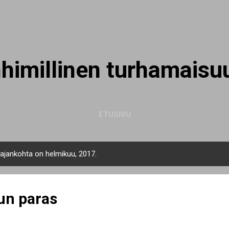
Siirry pääsisältöön
nhimillinen turhamaisu
ETUSIVU
n ajankohta on helmikuu, 2017.
un paras