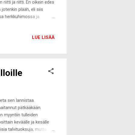
itti ja riitti. En oikein edes
jotenkin plääh, eli siis
ssa herkkuhimossa ja
etön määrä karkkia ja
ivan järisyttävän hyvää!)
LUE LISÄÄ
kin olisi riittänyt. Käteen
tuneet silmäpussit sekä
mään ja teenkin sitä hyvällä
loille
neta sen lannistaa.
haitannut pätkääkään.
 myyntiin tulleiden
ttain keväälle ja kesälle
isia talvituoksuja, mutta