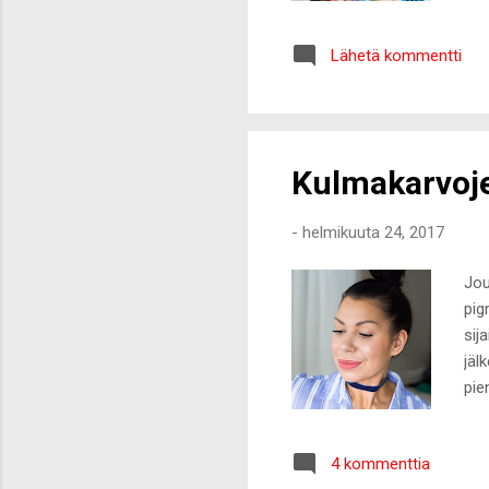
kev
mut
Lähetä kommentti
haj
oma
ran
par
Kulmakarvoje
-
helmikuuta 24, 2017
Jou
pig
sij
jäl
pie
san
ans
4 kommenttia
ett