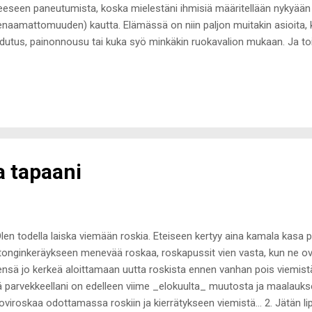
eeseen paneutumista, koska mielestäni ihmisiä määritellään nykyään 
enaamattomuuden) kautta. Elämässä on niin paljon muitakin asioita, 
hdutus, painonnousu tai kuka syö minkäkin ruokavalion mukaan. Ja toi
lä hetkellä näyttää vaatteilla tai ilman ei ole ketään muuta, kuin minua
oinaan, kolmisen vuotta sitten, laihduttaessani blogissa oli paljon ke
ua julkaista itsestäni blogiini sen kaltaisia kuvia. En ole tainnut edes 
enaamiseen liittyviä kehityskuvia itsestäni puoleentoista vuoteen. Eipä
gressiota olisi muutenkaan tapahtunut... Tympeän alkusaarnan jälkee
tauksen aiheeseen,...
 tapaani
Olen todella laiska viemään roskia. Eteiseen kertyy aina kamala kasa p
tonginkeräykseen menevää roskaa, roskapussit vien vasta, kun ne ov
ensä jo kerkeä aloittamaan uutta roskista ennen vanhan pois viemis
ä parvekkeellani on edelleen viime _elokuulta_ muutosta ja maalaukse
viroskaa odottamassa roskiin ja kierrätykseen viemistä... 2. Jätän lip