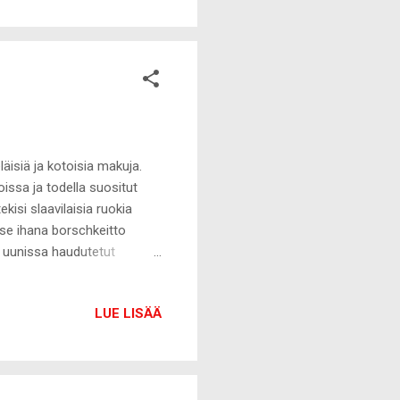
i - kunhan vain olisi edes
mmalla värillä ja jätimme
läisiä ja kotoisia makuja.
loissa ja todella suositut
ekisi slaavilaisia ruokia
a se ihana borschkeitto
a uunissa haudutetut
ä sisältää punajuurta ei voi
ipussi, joita käytän paljon
LUE LISÄÄ
n, vaikka syksyllä valmistin
ten varmaankin siitä johtuen
sa, kuin nakkisopassa...