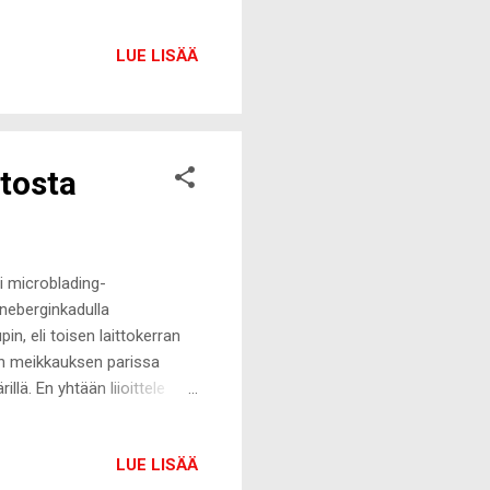
uton hajuvesihamsteri,
kaa nenä kiinni
LUE LISÄÄ
kesämuistoille tarvitsee
ivalkkarit, kuuman
eet ulkodeitit. Mikä
tosta
i microblading-
uneberginkadulla
n, eli toisen laittokerran
jen meikkauksen parissa
llä. En yhtään liioittele
ksella microbladingin
tuloksen olevan sellainen,
LUE LISÄÄ
aaleisiin ja hentoihin