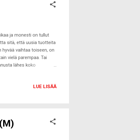
ikaa ja monesti on tullut
a sitä, että uusia tuotteita
 hyvää vaihtaa toiseen, on
tain vielä parempaa. Tai
nnusta lähes koko
ektiivistä kosmetiikkaa ja
, joten kannattaa tutustua
LUE LISÄÄ
öytyy lähes kaikki
 yhdeksän ultimaattista lempi
ekaan mahtuu myös muutama
 (M)