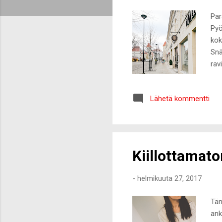
t
Par
Pyö
kok
Snä
rav
sij
Kuu
Lähetä kommentti
tuo
mak
ans
Mar
Kiillottamato
-
helmikuuta 27, 2017
Tän
ank