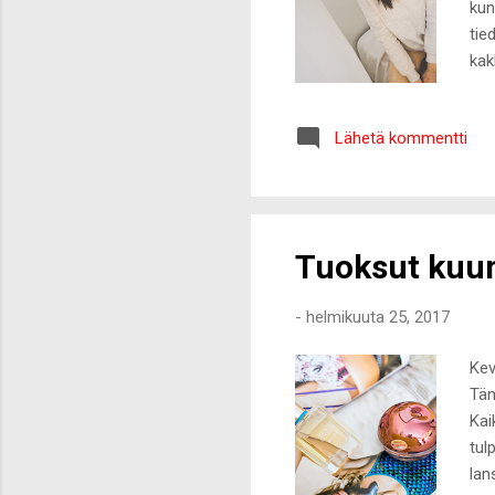
kun
tie
kak
kai
suk
Lähetä kommentti
sek
mon
nes
oma
Tuoksut kuumil
-
helmikuuta 25, 2017
Kev
Tän
Kai
tul
lan