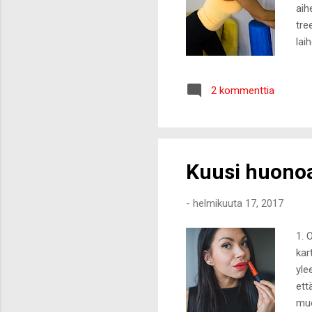
aih
tre
lai
täl
Aik
2 kommenttia
hal
tre
pro
pos
Kuusi huonoa
-
helmikuuta 17, 2017
1. 
kar
yle
ett
muo