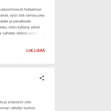
usiluontoisesti hullaannun
päivät, syön sitä samaa joka
alle ja päivälliselle
en, etten kyllästy siihen
ja vaihdain vihdoin johonkin
tui tämä chia-vanukkaan
i pari viikkoa ihan muutamaa
LUE LISÄÄ
lahetkeen - sitä ei syöty
yvältä muuna
laksi. Nyt olen päässyt
 ja erityisesti siitä
ieman vältellyt tuohon