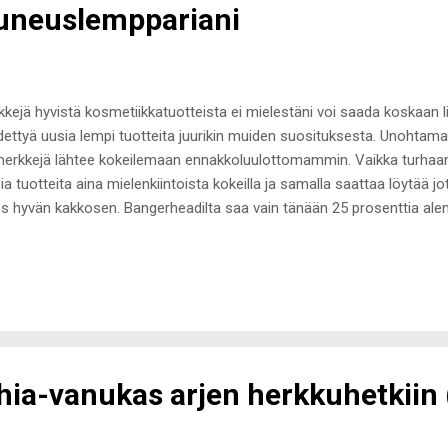
uneuslemppariani
kkejä hyvistä kosmetiikkatuotteista ei mielestäni voi saada koskaan li
dettyä uusia lempi tuotteita juurikin muiden suosituksesta. Unohtamatt
merkkejä lähtee kokeilemaan ennakkoluulottomammin. Vaikka turhaan
ia tuotteita aina mielenkiintoista kokeilla ja samalla saattaa löytää jo
s hyvän kakkosen. Bangerheadilta saa vain tänään 25 prosenttia ale
ikoimasta. BH:lla on todella kattava valikoima selektiivistä ja semi-sel
neudenhoitotuotteita. Myös näitä todella hyviä kampanjoita on paljon
hon kauneuden nettikauppaan, jos et ole sitä jo tehnyt. Valikoimasta l
metiikan lempi tuotteeni ja - merkkini, joista kokosin teille kollaasiin
tettani. Monet ovat vilahtaneet blogissa aikaisemminkin, mutta s
ikin tuote. Ja n...
chia-vanukas arjen herkkuhetkiin