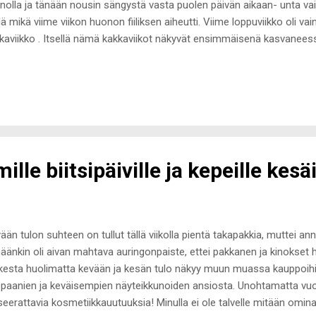
nolla ja tänään nousin sängystä vasta puolen päivän aikaan- unta vain ri
dä mikä viime viikon huonon fiiliksen aiheutti. Viime loppuviikko oli vain 
kaviikko . Itsellä nämä kakkaviikot näkyvät ensimmäisenä kasvanee
kkeen makeaan tulee oikea pakkomielle. Viime viikolla meni aivan järj
laata (välihuomiona voin kertoa, että Marabou Oreo filled-suklaa on a
ä muitakin herkkuja. Maistui hyvältä, en kiellä sitä, mutta ehkä vähempi
en päivän herkuttelusta ei jäänyt kuin kasvojen turvotuksesta aiheu
teisyydestä johtuva ei-niin-imarteleva peilikuva. Herkuttelu kuuluu elä
tunn...
le biitsipäiville ja kepeille kesäil
ään tulon suhteen on tullut tällä viikolla pientä takapakkia, muttei an
äänkin oli aivan mahtava auringonpaiste, ettei pakkanen ja kinokset 
kesta huolimatta kevään ja kesän tulo näkyy muun muassa kauppoihin
ppaanien ja keväisempien näyteikkunoiden ansiosta. Unohtamatta vuosi
seerattavia kosmetiikkauutuuksia! Minulla ei ole talvelle mitään omina