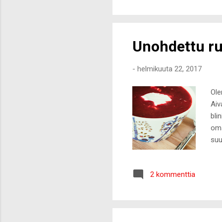
kul
jon
niid
Unohdettu ru
-
helmikuuta 22, 2017
Ole
Aiv
bli
oma
suu
pun
oll
2 kommenttia
sos
ahk
en 