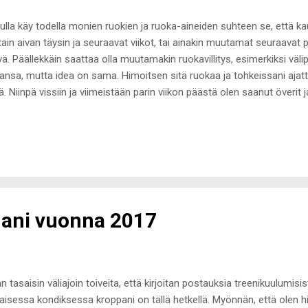
ulla käy todella monien ruokien ja ruoka-aineiden suhteen se, että ka
tain aivan täysin ja seuraavat viikot, tai ainakin muutamat seuraavat 
vä. Päällekkäin saattaa olla muutamakin ruokavillitys, esimerkiksi välipal
nsa, mutta idea on sama. Himoitsen sitä ruokaa ja tohkeissani ajattel
nä. Niinpä vissiin ja viimeistään parin viikon päästä olen saanut överit 
hun ruokaan tai ruoka-aineeseen. Vähän aikaa sitten minulle tapah
dalla. Hiljattain mantelimaitoon tehty vaniljainen chia-vanukas kuulu
kkeuspäivää lukuun ottamatta välipalahetkeeni. Ja nimenomaan välipa
na ajankohtana päivässä. En edes tiedä olisiko se maistunut niin h
rokaudenaikana haha! Sitä oli vain pakko saada joka päivä juuri välipa
an yli tuosta vill...
fiani vuonna 2017
n tasaisin väliajoin toiveita, että kirjoitan postauksia treenikuulumisista
laisessa kondiksessa kroppani on tällä hetkellä. Myönnän, että olen h