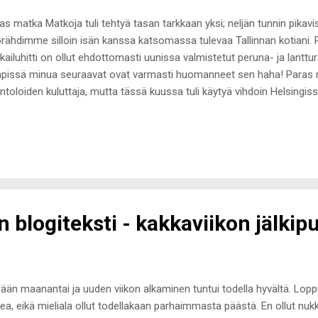
as matka Matkoja tuli tehtyä tasan tarkkaan yksi; neljän tunnin pikavisi
rähdimme silloin isän kanssa katsomassa tulevaa Tallinnan kotiani. 
kailuhitti on ollut ehdottomasti uunissa valmistetut peruna- ja lantturan
pissä minua seuraavat ovat varmasti huomanneet sen haha! Paras ra
intoloiden kuluttaja, mutta tässä kuussa tuli käytyä vihdoin Helsingis
aitsevassa The Cock - ravintolassa. Heidän Tokyo Bowl tofulla oli iha
kauden paras puhelinsovellus Latasin kuun alussa Nordea Pay -sovell
 on kätevä! Sillä pystyy maksamaan puhelimen nfc-yhteydellä kaupas
supäätteessä on lähiluku. Minulla ei ole puhelimessa kuoria, johon sai
iosta maksukortti kulkee aina mukana. Paras herkku Viime postaks
aboun Oreo filled -suklaan ...
n blogiteksti - kakkaviikon jälkipu
ään maanantai ja uuden viikon alkaminen tuntui todella hyvältä. Loppuv
ea, eikä mieliala ollut todellakaan parhaimmasta päästä. En ollut 