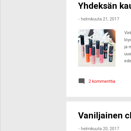
Yhdeksän ka
-
helmikuuta 21, 2017
Vin
löy
ja 
uus
ede
val
kau
2 kommenttia
tuo
kos
tuo
uus
Vaniljainen 
-
helmikuuta 20, 2017