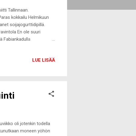
itti Tallinnaan.
Paras kokkailu Helmikuun
et soijajogurttidipillä.
vintola En ole suuri
sä Fabiankadulla
n tajuttoman hyvä!
uksen puhelimeeni ja vitsit
LUE LISÄÄ
sa ostoksia, jos
si kortteja, joten tuon
essa mainitsin ohimennen
inti
iikko oli jotenkin todella
nukkunutkaan moneen yöhön