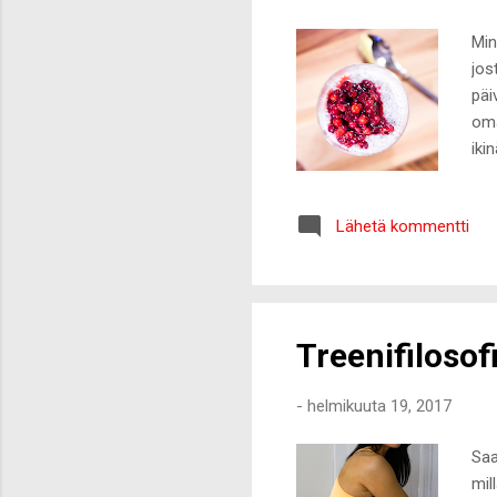
Min
jos
päi
oma
iki
muu
koh
Lähetä kommentti
poi
muu
vuo
hiem
Treenifiloso
-
helmikuuta 19, 2017
Saa
mil