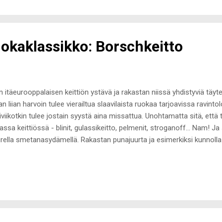
miini tottuneena en halunnut meikittömän minäni muuttuvan radikaalist
kinlaiset kulmakarvat ilman meikkiäkin. Sigrid teki kulmakarvani vaalei
en mallin todella läh...
okaklassikko: Borschkeitto
n itäeurooppalaisen keittiön ystävä ja rakastan niissä yhdistyviä täyte
an liian harvoin tulee vierailtua slaavilaista ruokaa tarjoavissa ravinto
niviikotkin tulee jostain syystä aina missattua. Unohtamatta sitä, että t
ssa keittiössä - blinit, gulassikeitto, pelmenit, stroganoff... Nam! J
rella smetanasydämellä. Rakastan punajuurta ja esimerkiksi kunnoll
ajuurilohkot ovat aivan taivaallisia. Jos minulta kysytään, mikään, mik
a pahaa. Vihanneslokerostani löytyykin melkein ympäri vuoden punajuur
ekeitoissa. Jostain syystä olin kuitenkin unohtanut täysin borschkeito
erasti erilaisia kasvikeittoa. Yleensä ne kuitenkin tuli soseutettua, jo
edes muistanut, että kasvikset voi jättää lohkoissa muissakin keitois