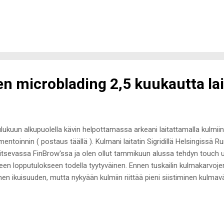
ät- ja kesätuoksujen suhteen asia on aivan toinen. En ole mikään taj
ta keväisin huomaan viettäväni kosmetiikkamyymälöissä enemmän ai
uvesinäytteissä. Kait naisen mieli on sellainen, että kivoille kevät- ja 
n tuoksunsa. Tuoksun, joka tuo mieleen kevään ensimmäiset terass
tapäivän tai lämpimässä Suomen kesäyössä vietetyn koko yön kestän
asta, esimerkiksi kaikki kolme edellä mainittua tilannetta tarvitse...
n microblading 2,5 kuukautta lai
lukuun alkupuolella kävin helpottamassa arkeani laitattamalla kulmiin
mentoinnin ( postaus täällä ). Kulmani laitatin Sigridillä Helsingissä R
aitsevassa FinBrow'ssa ja olen ollut tammikuun alussa tehdyn touch upi
keen lopputulokseen todella tyytyväinen. Ennen tuskailin kulmakarvo
nen ikuisuuden, mutta nykyään kulmiin riittää pieni siistiminen kulmaväri
omalla, että arkimeikin tekeminen on nopeutunut vähintään kolmanne
iosta. Kulmien microblading = sano ei kulmaraivareille! Halusin loppu
ä näytän ilman meikkiä oikeasti meikittömältä. Luonnollisesti todella v