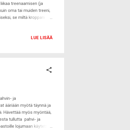
liikaa treenaamisen (ja
kuin oma tai muiden treeni,
seksi, se miltä kroppani
 itseä hetkauttava asia.
hityskuvia, mutta enää en
LUE LISÄÄ
ottaa mitään puhtaita
 sillä että jotain huimaa
n on hyvä jatkaa itse
ahvin- ja
at ääriään myötä täynnä ja
tä. Hävettää myös myöntää,
sta tullutta pahvi- ja
astoille lojumaan käytettyjä