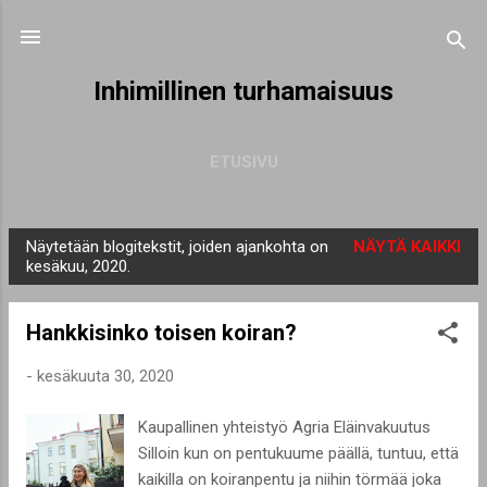
Siirry pääsisältöön
Inhimillinen turhamaisuus
ETUSIVU
Näytetään blogitekstit, joiden ajankohta on
NÄYTÄ KAIKKI
T
kesäkuu, 2020.
e
k
Hankkisinko toisen koiran?
s
t
-
kesäkuuta 30, 2020
i
Kaupallinen yhteistyö Agria Eläinvakuutus
t
Silloin kun on pentukuume päällä, tuntuu, että
kaikilla on koiranpentu ja niihin törmää joka