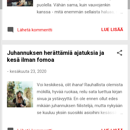
puolella. Vähän sama, kuin vauvojenkin
kanssa - mitä enemmän sellaista haluaa, sitä
enemmän niitä tuntuu olevan kaikilla tai
vähintään tulossa. Minulla taitaa olla päällä
LUE LISÄÄ
Lähetä kommentti
vähän molemmat kuumeet, mutta
ehdottomasti enemmän (ja realistisempana!)
tuo pentukuume. Olen jo niin pitkään
Juhannuksen herättämiä ajatuksia ja
haaveillut toisesta koirasta, mutta
kesä ilman fomoa
etenemistä on hidastanut ajatus siitä, onko
nyt sille oikea hetki. Kait tämänkin ajatuksen
-
kesäkuuta 23, 2020
voi heijastaa samalla tavalla vauvoihin - onko
todella koskaan sitä "oikeaa" hetkeä? Tuskin.
Voi keskikesä, olit ihana! Rauhallista olemista
Tosin koiranpentu ei ihan samalla tavalla vain
mökillä, hyvää ruokaa, reilu sata luettua kirjan
tupsahda kahdeksi viivaksi raskaustestiin ja
sivua ja ystävyyttä. En ole ennen ollut edes
sitten se on menoa, mutta kuitenkin! 😁
mikään juhannuksen fiilistelijä, mutta nykyään
Minulle on selvää, että haluan ehdottomasti
se kuuluu yksiin suosikki asioihini kesässä.
toisen koiran ja esimerkiksi työtilanteeni
Ja erityisesti siksi, että rauhallinen oleminen
tekisi siitä hyvinkin mahdollisen - on aikaa
riittää. Ajatus suurista juhannusbileistä,