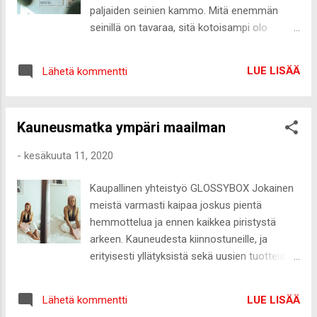
Miten vietit viikonlopun? Näin paljon ystäviä,
paljaiden seinien kammo. Mitä enemmän
vietin aikaa auringossa, luin, näin perhettä...
seinillä on tavaraa, sitä kotoisampi olo
Eli kaiken ihanan parissa! Yllättävä asia, joka
minulla on. Ei varmaan yllätä, että kodistani
sai hymyn huulille viime viikolla? Ainakin se jäi
löytyy aika paljon tauluja. Taulujulisteet ovat
viime viikolta mieleen, kuinka onnellinen olen
LUE LISÄÄ
Lähetä kommentti
todella edullinen ja helppo tapa muokata
ollut jo...
kodin ilmettä ja värimaailmaa ja
julistekaupoista Desenio on ollut suosikkini
Kauneusmatka ympäri maailman
jo vuosia. Kotini on sekoitus niin sanottuja
"oikeita" taidetauluja, mutta niihin on
-
kesäkuuta 11, 2020
sekoitettu tyyliini sopivia julisteita
kehystettyinä. Tällä hetkellä juttuni on
Kaupallinen yhteistyö GLOSSYBOX Jokainen
selkeästi värit ja graafisuus - ja no vähän
meistä varmasti kaipaa joskus pientä
sellainen ei-lainkaan-toisiinsa-sopiva
hemmottelua ja ennen kaikkea piristystä
sekasorto. Tauluseiniä suunnitellessani en
arkeen. Kauneudesta kiinnostuneille, ja
alkanut liikaa miettimään kokonaisuuksia,
erityisesti yllätyksistä sekä uusien tuotteiden
vaan kasasin ne todella fiilispohjalta.
kokeilusta pitäville, Glossybox on täydellinen
Television päällä on Desenion hopeisissa
ympärivuotinen piriste. Glossybox on
metallikehyksissä iso Graphic Arts-juliste ja
LUE LISÄÄ
Lähetä kommentti
kuukausittain ilmestyvä kauneusboksi, jossa
keskellä olevat pienemmät ovat ylhäältä alas