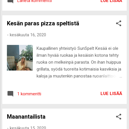
olla kotona pennun kanssa ja tarkkailla
LUE LISÄÄ
Lähetä kommentti
festareista tai mökkiporukasta jopa ahdistaa.
tilannetta, miten Lyyli ja uusi perheenjäsen
Vaikka juhannus oli täydellinen, nostaa kesän
tulee...
juhlat pintaan monenlaisia tunteita. Vaikka
Kesän paras pizza speltistä
ennen juhannusta en edes ajatellut, että olisi
kiva viettää juhannus siten, että mukana olisi
-
kesäkuuta 16, 2020
oma seurustelukumppani, nousi viikonlopun
aikana pintaan monia tunteita tähän liittyen.
Kaupallinen yhteistyö SunSpelt Kesää ei ole
Viime vuonna kipuilin todella paljon siitä, että
ilman hyvää ruokaa ja kesäisin kotona tehty
onko kesää ilman parisuhdetta, ei kuitenkaan
ruoka on melkeinpä parasta. On ihan huippua
tänä vuonna ole tuo fiilis ollut samalla tavalla
grillata, syödä tuoreita kotimaisia kasviksia ja
läsnä. Toki suhdetta toivoo, mutta nyt
kaloja ja muutenkin panostaa ruoanlaittoon
tunteet on enemmänkin sellaiset, että oikea
ihan jo vain kattamalla nätisti, syömällä
ihminen tulee elämään jos tulee - kesä on
terassilla tai parvekkeella tai lähtemällä
pirun siistiä aikaa muutenkin. Kuitenkin
LUE LISÄÄ
1 kommentti
piknikille. Ruoka todellakin yhdistää ihmisiä ja
juhannusviikonloppu oli erilainen ja moni hetki
kesällä minulla on tapana pitää usein
...
puistolounaita ystävieni kanssa, kutsua heitä
Maanantailista
syömään tai tehdä yhdessä ruokaa. Nyt kun
juhannus ja kuumin kesälomakuukausi
-
kesäkuuta 15, 2020