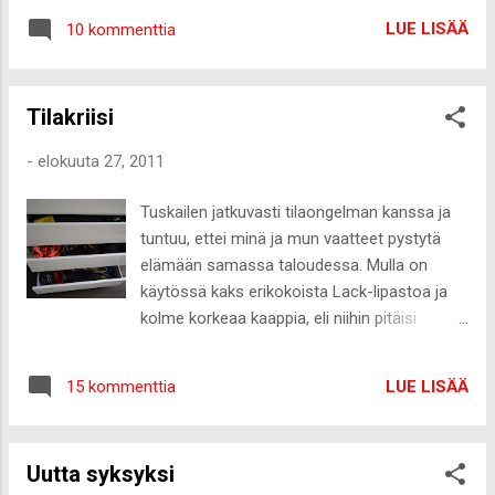
Haluisin, että täällä Suomessa olisi jokin, joka saisi
LUE LISÄÄ
10 kommenttia
mut 110% varmaksi, etten halua lähteä pois täältä.
Turhaudun kamalan helposti ja tuntuu etten vaan
löydä sitä elämän punaista lankaa. Haluisin jonkun
Tilakriisi
tosi kivan työn täältä suomesta, niin ehkä tää
haahuilu loppuis. Toisaalta taas oon tosissani
-
elokuuta 27, 2011
miettinyt, että karkaisin vuoden vaihteessa
kokonaan Tukholmaan, hankkisin työpaikan ja
Tuskailen jatkuvasti tilaongelman kanssa ja
muuttaisin omaan asuntoon ja samalla luopuisin
tuntuu, ettei minä ja mun vaatteet pystytä
kokonaan asunnosta Suomessa. Tukholmassa olisi
elämään samassa taloudessa. Mulla on
mahdollista opiskella sitä sisäänostoa
käytössä kaks erikokoista Lack-lipastoa ja
yrkehögskolanissa, josta olen aikaisemminkin
kolme korkeaa kaappia, eli niihin pitäisi
puhunut ja se tuntuu edelleen siltä, mitä haluan
mahtua mun koko omaisuus. Ei tule
todella paljon opiskella ja tehdä työkseni. Mikään ei
onnistumaan tässä elämässä, joten oon
estä mua tekemästä tota ja täs...
LUE LISÄÄ
15 kommenttia
minimoinu kaiken muun tavaran ja
kirjaimellisesti mun asunto muistuttaa
vaatekauppaa jos vähän kurkistaa kaappeihin
Uutta syksyksi
ja laatikoihin :-D Kaikista tyylikkäin on eteisen