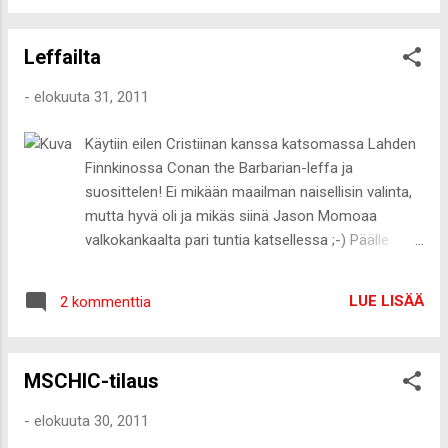
kalleimmasta ja 20% toisiksi kalleimmasta
kenkäparista ja se koskee myös
Leffailta
merkkituotteita :-) Tarjousnumero on 245509
-
elokuuta 31, 2011
Käytiin eilen Cristiinan kanssa katsomassa Lahden
Finnkinossa Conan the Barbarian-leffa ja
suosittelen! Ei mikään maailman naisellisin valinta,
mutta hyvä oli ja mikäs siinä Jason Momoaa
valkokankaalta pari tuntia katsellessa ;-) Päälle
pääsi eilen uusia juttuja Viitta&leggingsit Gina
tricot/Vyö H&m/Laukku LV/kengät Ellos Ehdittiin
LUE LISÄÄ
2 kommenttia
ennen elokuvaa vielä käydä nopsaa pyörähtämässä
Triossa ja H&m:ältä lähti mukaan nämä 9,95e&5e
(ale) 9,95e&2,95e
MSCHIC-tilaus
-
elokuuta 30, 2011