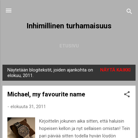
Siirry pääsisältöön
Inhimillinen turhamaisuus
ETUSIVU
Näytetään blogitekstit, joiden ajankohta on
NÄYTÄ KAIKKI
T
elokuu, 2011.
e
k
Michael, my favourite name
s
t
-
elokuuta 31, 2011
i
Kirjoittelin jokunen aika sitten, että haluisin
t
hopeisen kellon ja nyt sellaisen omistan! Tein
pari päivää sitten todella hyvän löydön