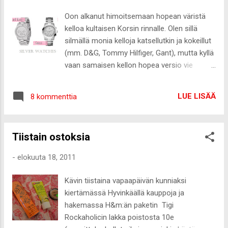
Oon alkanut himoitsemaan hopean väristä
kelloa kultaisen Korsin rinnalle. Olen sillä
silmällä monia kelloja katsellutkin ja kokeillut
(mm. D&G, Tommy Hilfiger, Gant), mutta kyllä
vaan samaisen kellon hopea versio vie
edelleen voiton. Toisaalta on tyhmää ostaa
sama kello toisessa värissä, joten vielä en
LUE LISÄÄ
8 kommenttia
ole sitä ostanut vaan metsästys jatkuu :-)
Edellytykset kellolle on chronograph-malli,
ajattomuus, ei mitään turhia timantteja sekä
Tiistain ostoksia
pelkistetty ulkonäkö. Tässä muutamat
ehdokkaat, joita en ole Korsia lukuun
-
elokuuta 18, 2011
ottamatta vielä kokeillut Guess on tunnettu
naisellisista kelloista, mutta monissa on
Kävin tiistaina vapaapäivän kunniaksi
karsastamiani timantteja. Nyt kuitenkin löysin
kiertämässä Hyvinkäällä kauppoja ja
pari kivaa mallia, jotka täyttävät
hakemassa H&m:än paketin Tigi
vaatimukseni. Vasemmalla reunimmaisen
Rockaholicin lakka poistosta 10e
malli on Vespa ja toisen Guessin kellon Mini