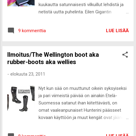
kuukautta satunnaisesti vilkuillut lehdistä ja
netistä uutta puhelinta. Eilen Gigantin
mainoslehteä selaillessa osui silmiin tarjous,
jossa oli Samsung Galaxy s i9000 300eurolla.
LUE LISÄÄ
9 kommenttia
Puhelimesta on myös uudempi malli, jonka
hinta on noin puolet enemmän ja en niin
hifistelijä ole, että tarvisin välttämättä sen
Ilmoitus/The Wellington boot aka
uusimman mallin. Enkä edes niin kallista
rubber-boots aka wellies
puhelinta uskaltaisi ostaa :-D Sen verran
tohelo olen. Gigantti oli vielä 15min auki,
-
elokuuta 23, 2011
joten ajoin sinne ja lähdin liikkeestä tämä
uusi ihanuus kädessä Pakko myöntää, että
Nyt kun sää on muuttunut oikein syksyiseksi
on älypuhelin tosi kiva ja kätevä! Nyt tuntuu
ja pari viimeistä päivää on ainakin Etelä-
jo, että miten olen voinut elää ilman sitä :-D
Suomessa satanut ihan kiitettävästi, on
Käyttö on suht helppoa, mutta vielä on paljon
omat vaaleanpunaiset Hunterini päässeet
opittavaa. Ainakin puhelimella bloggaamisen
kovaan käyttöön ja muut kengät ovat jääneet
haluan oppia! Nyt suuntaan työmaalle
taka-alalle. Viimeisen vuoden aikana
viimeistä päivää ja sen jälkeen on reilu viikon
kumisaappaat ovat nousseet suureen
"loma" ja 4.9. Ruotsiin lähtö :-) Hejdååå!