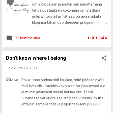
VALISE 71CM Black 150€ 2. Delsey Extendo 2
omia blogejaan ja päätin sen innoittamana
Valise Trolley Extensible 76cm Grey 279€ 3.
tehdä postauksen kokonaan omistettuna
Delsey Fiberlite Valise Trolley Extensible 4
niille. Eli torstaihin 1.9. asti on aikaa linkata
roues 77cm Red 219€ 4. Delsey X'Pert Lite
bloginsa tähän osoitteeseen ja loppuviikon
Valise Trolley Extensible 4 roues 74cm
aikana käyn niitä läpi ja esittelen omat
Brown / Iced 259€
lempparini :-) Tiettyä määrää en vielä osaa
LUE LISÄÄ
75 kommenttia
sanoa, koska se riippuu täysin teistä! Voi olla
että esittelen vain viisi tai jopa 20. Nu det är
dags att kommentera din bloggadress till
Don't know where I belong
detta inlägg innan första september. Ska
välja ut och presentera några bloggen :-) Nyt
-
elokuuta 28, 2011
kaikki laittelemaan linkkejään omista
blogeista :-)
Pakko taas purkaa sitä kaikkea, mitä päässä pyörii
tällä hetkellä. Jotenkin koko ajan on ihan tyhmä olo
ja mietin jatkuvasti missä haluan olla. Täällä
Suomessa vai Ruotsissa. Kaipaan Ruotsiin, mutta
jättäisin samalla todella paljon taakseni jos päädyn
siihen ratkaisuun että lähden pysyvästi sinne.