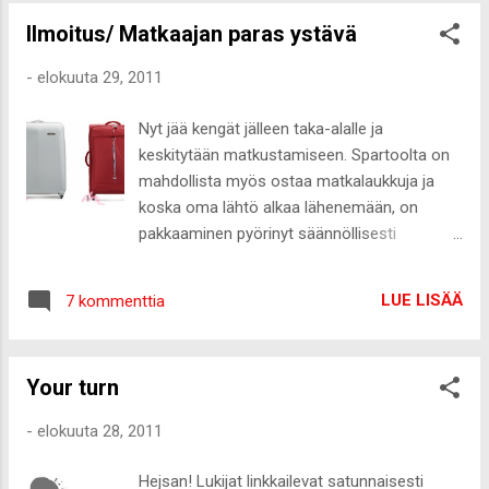
koko ajan ja tuntee itsensä todella vanhaksi
Ilmoitus/ Matkaajan paras ystävä
muiden keskellä. Tänäänkin ikäeroa
suurimpaan osaan oli sellainen 5-vuotta.
-
elokuuta 29, 2011
Hirveää huomata oma vanheneminen näin
konkreettisesti! :-D Oon vanha ja yksin. No
Nyt jää kengät jälleen taka-alalle ja
good at all. Mutta todella kivaa ja ihanaa oli
keskitytään matkustamiseen. Spartoolta on
pitkästä aikaa kaivaa Kaepat kaapista,
mahdollista myös ostaa matkalaukkuja ja
stunttailla ja olla lajin parissa. Vielä torstaina
koska oma lähtö alkaa lähenemään, on
kuitenkin käyn treenailemassa, kun on
pakkaaminen pyörinyt säännöllisesti
mahdollisuus.
mielessä. Omistan yhden oman ison
matkalaukun, mutta viime aikoina
LUE LISÄÄ
7 kommenttia
reissatessa on ollut enemmänkin laukkuja
mukana, joten aihetta toisen matkalaukun
ostoon olisi. Itselle tärkeää laukussa on
Your turn
tunnistettavuus ja iso koko. Okei, haaveilen
isosta pinkistä matkalaukusta :-D En voi sille
-
elokuuta 28, 2011
mitään. Löysin neljä kivaa yli 70senttistä
matkalaukkua 1. Lulu Castagnette HKO
Hejsan! Lukijat linkkailevat satunnaisesti