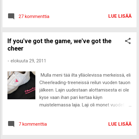
kyniä :-)
toisinaan, mutta Ruotsiin lähdettyä se loppui
puoliksi pakosta ja puoliksi pelkästä kuvotuksesta
LUE LISÄÄ
27 kommenttia
ko ohjelmaa kohtaan. Enää en sarjaa ala
seuraamaan ja siitä varmuuteen tulin viimeistään
tänään aamulla. Facebookissa silmiin pisti linkitetty
If you've got the game, we've got the
uutinen eilisestä avausjaksosta . Luin artikkelin ja
cheer
tietämättömänä viime kevään Pepin prostituutio-
kohusta, järkytyin pahasti. Kuka idiootti kirjoittaa
-
elokuuta 29, 2011
prime time-sarjaan huumevelkojen maksamisesta
itsensä myymisellä!!!!! Prostituutio on ollut
Mulla meni tää ilta ylläolevissa merkeissä, eli
vuosikaudet mediassa ja siitä on puhuttu lehdissä
Cheerleading-treeneissä reilun vuoden tauon
sekä ajankohtais-ohjelmissa, mutta mun mielestä
jälkeen. Lajin uudestaan alottamisesta ei ole
on liikaa esittää sitä noin konkreettisesti monien
kyse vaan ihan pari kertaa käyn
lasten ja nuorten seuraamassa ohjelmassa. Voin
muistelemassa lajia. Laji oli monet vuodet
vain kuvitella kuinka monet nuoret naiset ovat edes
mun ykkös asia elämässä ja edelleen
leikitelleet aj...
kaipaan niitä aikoja todella paljon. Kuitenkin
LUE LISÄÄ
7 kommenttia
huomasin alkaneeni kasvamaan siitä ulos ja
tässä lajissa kuitenkin joukkue nuorenee