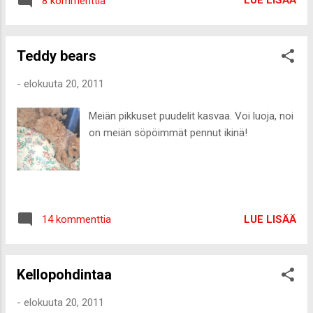
LUE LISÄÄ
8 kommenttia
suosioon ja lähes jokaiselta trendsetteriltä
löytyy omat citykumpparit. Ennen viime
syksyä oli jalassani edellisen kerran olleet
Teddy bears
kumisaappaat varmaan lähemmäs
kahdeksan vuotta sitten ja nyt en voisi elää
-
elokuuta 20, 2011
ilman niitä. Ihana kun ei tarvitse miettiä
missä kävelee, näyttävät kivoilta myös
Meiän pikkuset puudelit kasvaa. Voi luoja, noi
shortsien kanssa ja varsinkin omat yksilöni
on meiän söpöimmät pennut ikinä!
ovat keränneet paljon kehuja ulkona
liikkuessani. Sain vihdoin karkotettua traumat
mustista epämukavista Nokian saappaista :-
D Keräsin Spartoolta kollaasiin muutamia
omia kumppari-lemppareita BeOnlyltä löytyi
LUE LISÄÄ
14 kommenttia
monia tosi ihania malleja ja varsinki neljännet
vasemmalta, eli tikkikuosiset bootsi-tyyliset
saappaat voisin huolia omaanikin
Kellopohdintaa
kenkäkokoelmaan. Hinnat liikkuvat 30-70eu...
-
elokuuta 20, 2011