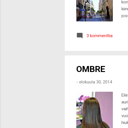
kor
kii
jos
äär
3 kommenttia
OMBRE
-
elokuuta 30, 2014
Eil
aur
vai
vuo
hiu