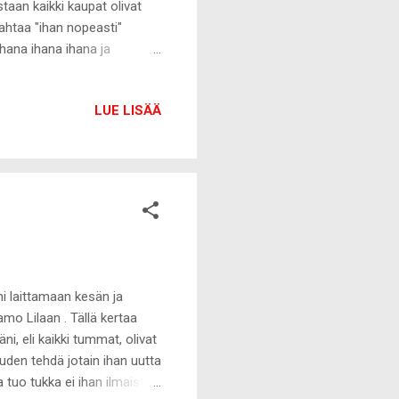
staan kaikki kaupat olivat
ipahtaa "ihan nopeasti"
ihana ihana ihana ja
LUE LISÄÄ
ni laittamaan kesän ja
amo Lilaan . Tällä kertaa
ni, eli kaikki tummat, olivat
uuden tehdä jotain ihan uutta
a tuo tukka ei ihan ilmaista