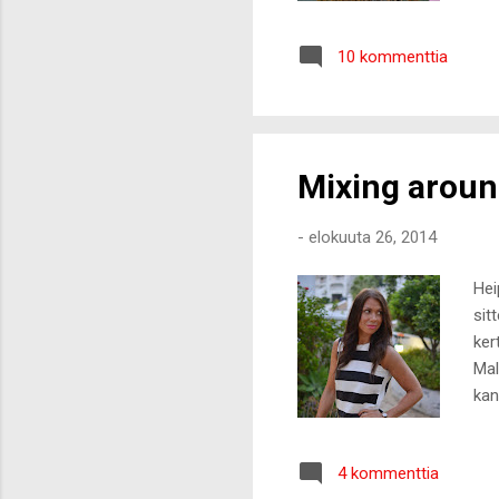
ole
liu
10 kommenttia
tuk
tam
tuk
Mixing arou
-
elokuuta 26, 2014
Hei
sit
ker
Mal
kan
Top
pak
4 kommenttia