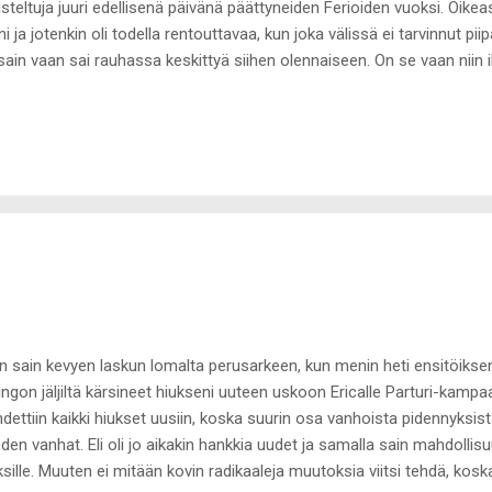
isteltuja juuri edellisenä päivänä päättyneiden Ferioiden vuoksi. Oikea
nni ja jotenkin oli todella rentouttavaa, kun joka välissä ei tarvinnut pi
sain vaan sai rauhassa keskittyä siihen olennaiseen. On se vaan niin 
immäisen kaunis kaupunki.
en sain kevyen laskun lomalta perusarkeen, kun menin heti ensitöikse
ingon jäljiltä kärsineet hiukseni uuteen uskoon Ericalle Parturi-kampa
hdettiin kaikki hiukset uusiin, koska suurin osa vanhoista pidennyksistä
den vanhat. Eli oli jo aikakin hankkia uudet ja samalla sain mahdollis
ksille. Muuten ei mitään kovin radikaaleja muutoksia viitsi tehdä, kosk