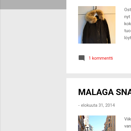
t
Ost
nyt
kok
tuo
löy
Woo
Sto
1 kommentti
uud
iha
30%
MALAGA SN
-
elokuuta 31, 2014
Vii
van