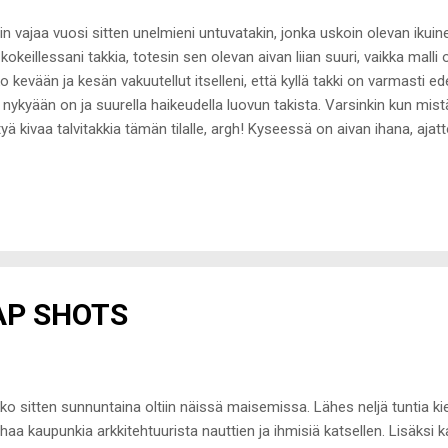
in vajaa vuosi sitten unelmieni untuvatakin, jonka uskoin olevan ikuin
 kokeillessani takkia, totesin sen olevan aivan liian suuri, vaikka malli o
o kevään ja kesän vakuutellut itselleni, että kyllä takki on varmasti ed
 nykyään on ja suurella haikeudella luovun takista. Varsinkin kun mis
tyä kivaa talvitakkia tämän tilalle, argh! Kyseessä on aivan ihana, aj
lrichin W'S Arctic parka df-untuvatakki koossa M (38-40) viime talvel
ckmannilla takilla on hintaa reilu 700e ja netissä Woolrichin omilla siv
enveroisessa kunnossa, ainoastaan hihan resorien sisäpuolilla näky
n pientä kaulan alueella meikistä. Hupussa aito turkisreuna (raccoon) 
 höyhen. Mitat: Olka-helma 80cm Olka-olka 40cm Kainal...
AP SHOTS
kko sitten sunnuntaina oltiin näissä maisemissa. Lähes neljä tuntia ki
haa kaupunkia arkkitehtuurista nauttien ja ihmisiä katsellen. Lisäksi ka