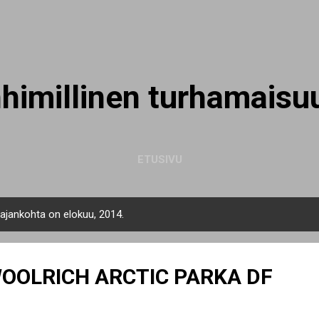
Siirry pääsisältöön
nhimillinen turhamaisu
ETUSIVU
n ajankohta on elokuu, 2014.
OOLRICH ARCTIC PARKA DF