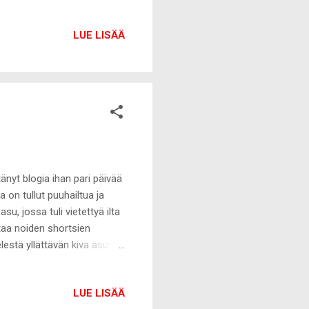
nut mulle pari punttia B*longin
väri sekä muu osa omasta
LUE LISÄÄ
 pituuksia värjänneet
ttelen myös koko ajan omaa
ähdys. Pituutta alk...
änyt blogia ihan pari päivää
 on tullut puuhailtua ja
u, jossa tuli vietettyä ilta
aitaa noiden shortsien
estä yllättävän kiva asu :-)
llington (gifted) Nyt
LUE LISÄÄ