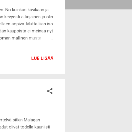
en. No kuinkas kävikään ja
n kevyesti a-linjainen ja olin
elleen sopiva. Mutta liian iso
tään kaupoista ei meinaa nyt
attoman mallinen musta
ta kuva takki päällä
uilla 699e. Takki on lähes
LUE LISÄÄ
y käytönjälkiä nukkana sekä
ja takin täyte 70% untuva,
ertelyä pitkin Malagan
dut olivat todella kauniisti