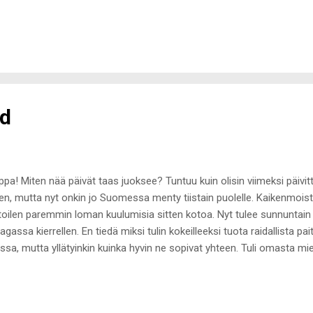
. Olin laittanut Ericalle kuvan tukasta, jollaisen haluan ja neiti oli tilan
kuvärjättyä teippihiusta. Laitettiin lisäksi tyveen hieman tummempi 
asta sävytettiin KC Luxima-kiiltosävytteellä. Emme olleet oman tukan
mikuun jäljeen, joten kivaa freesausta toi heti tuo sävyte :-) Kasva
kaa tuolla pidennysten alla ja tämä vuosi on ollut oikea tukan kasvupyr
nd
ppa! Miten nää päivät taas juoksee? Tuntuu kuin olisin viimeksi päivitt
ten, mutta nyt onkin jo Suomessa menty tiistain puolelle. Kaikenmoista
toilen paremmin loman kuulumisia sitten kotoa. Nyt tulee sunnuntain as
agassa kierrellen. En tiedä miksi tulin kokeilleeksi tuota raidallista p
ssa, mutta yllätyinkin kuinka hyvin ne sopivat yhteen. Tuli omasta miel
 Bikbok/Shorts Gina tricot/Bag H&m/Sandals Lindex/Watch Daniel We
ko painua unille. Hyvää yötä!