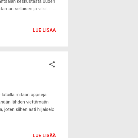
äntsälän keskustasta uuden
taman sellaisen ja vitsit ne
lä kesän aikana kunnolla
n muutaman espanjan
LUE LISÄÄ
icti mikä addicti :-D
latailla mitään appseja.
 Tänään lähden viettämään
 joten siihen asti hiljaiselo
LUE LISÄÄ