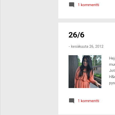
1 kommentti
26/6
-
kesäkuuta 26, 2012
Hej
muu
Jot
H&m
pys
1 kommentti