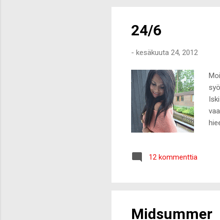
24/6
-
kesäkuuta 24, 2012
Moi
syö
Isk
vaa
hie
H&m
12 kommenttia
Midsummer