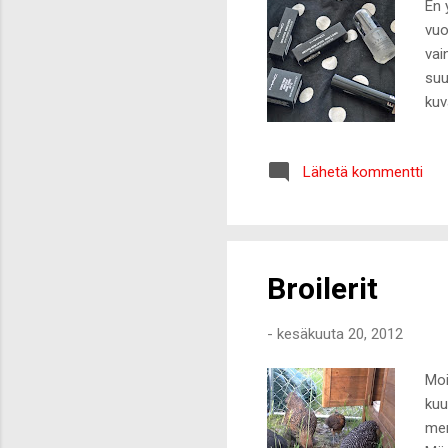
En 
vuo
vai
suu
kuv
mei
pri
Lähetä kommentti
alu
hei
16e
pik
Broilerit
-
kesäkuuta 20, 2012
Moi
kuu
men