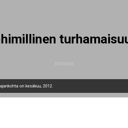
Siirry pääsisältöön
nhimillinen turhamaisu
ETUSIVU
n ajankohta on kesäkuu, 2012.