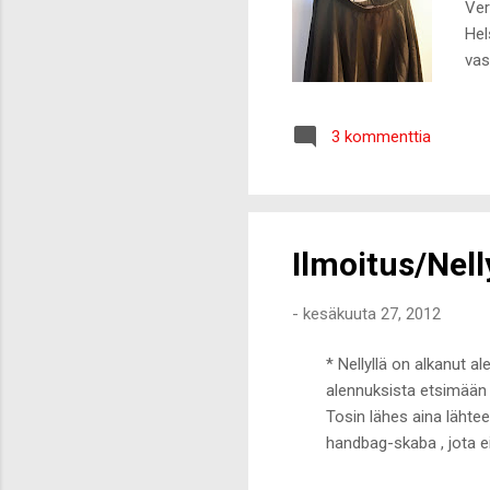
Ver
Hel
vas
men
odo
3 kommenttia
Ilmoitus/Nell
-
kesäkuuta 27, 2012
* Nellyllä on alkanut a
alennuksista etsimään s
Tosin lähes aina lähtee
handbag-skaba , jota ei