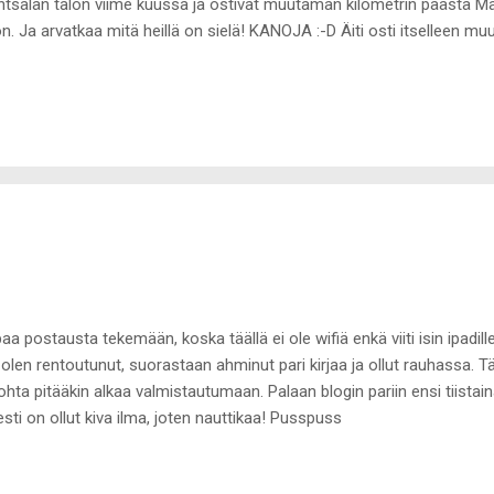
tsälän talon viime kuussa ja ostivat muutaman kilometrin päästä M
on. Ja arvatkaa mitä heillä on sielä! KANOJA :-D Äiti osti itselleen muu
hauskoja! Naurettiin Cristiinan kanssa niille koko ilta. Kesytän ne vie
a. Ristittiin toi töyhtöpää Paavoksi! Kuivailen tukan ja kuvaan sitte
oksen :-) Enimmäkseen meikkejä parin mekon lisäksi tuli ostettua. Add
ostausta tekemään, koska täällä ei ole wifiä enkä viiti isin ipadille 
-) olen rentoutunut, suorastaan ahminut pari kirjaa ja ollut rauhassa.
ohta pitääkin alkaa valmistautumaan. Palaan blogin pariin ensi tiistaina,
ti on ollut kiva ilma, joten nauttikaa! Pusspuss