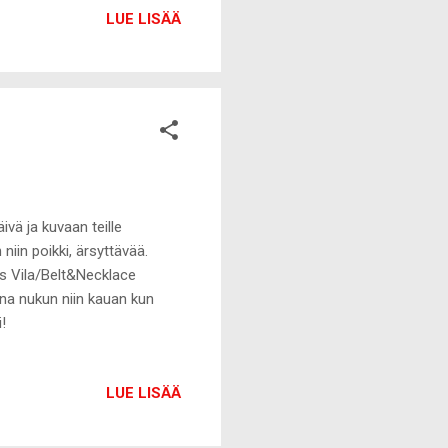
LUE LISÄÄ
vä ja kuvaan teille
iin poikki, ärsyttävää.
gs Vila/Belt&Necklace
a nukun niin kauan kun
!
LUE LISÄÄ