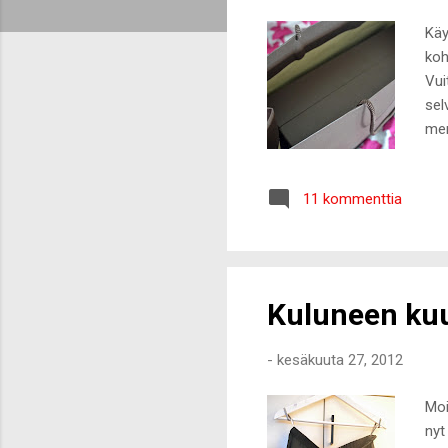
t
Käy
koh
Vui
sel
men
30 
vas
11 kommenttia
käy
acc
Dam
han
Kuluneen kuu
-
kesäkuuta 27, 2012
Moi
nyt