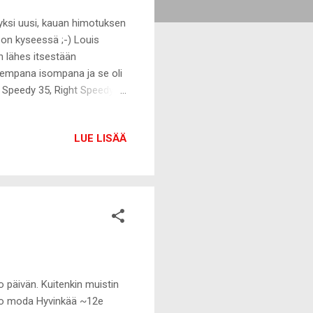
yksi uusi, kauan himotuksen
 on kyseessä ;-) Louis
n lähes itsestään
arempana isompana ja se oli
ft Speedy 35, Right Speedy
unut liian isolta. Päin
 koko perhe. Mulla on
LUE LISÄÄ
a :-D Pochette
jaksi v 2010 ja nyt tämä
en kuluttua, mitä Vuiskalta
 päivän. Kuitenkin muistin
ero moda Hyvinkää ~12e