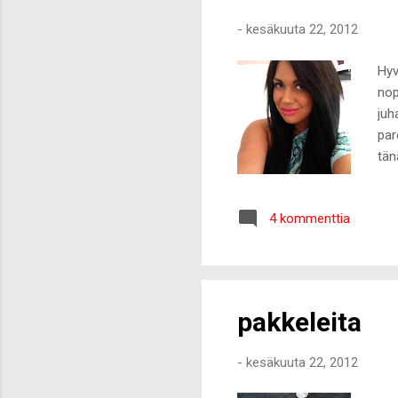
-
kesäkuuta 22, 2012
Hyv
nop
juh
par
tän
4 kommenttia
pakkeleita
-
kesäkuuta 22, 2012