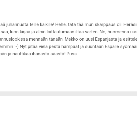
ää juhannusta teille kaikille! Hehe, tätä tää mun skarppaus oli. Heräs
saa, luon kirjaa ja aloin laittautumaan iltaa varten. No, huomenna uusi
annuslookissa mennään tänään. Mekko on uusi Espanjasta ja esitte
emmin :-) Nyt pitää vielä pestä hampaat ja suuntaan Espalle syömään 
ään ja nauttikaa ihanasta säästä! Puss