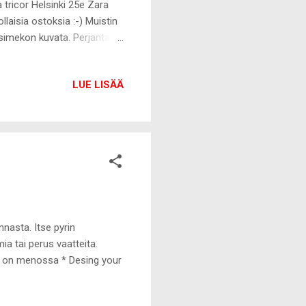
tricor Helsinki 25e Zara
aisia ostoksia :-) Muistin
ksimekon kuvata. Perjantaina
akea kotiin joku oikein
LUE LISÄÄ
nnasta. Itse pyrin
ia tai perus vaatteita.
lla on menossa * Desing your