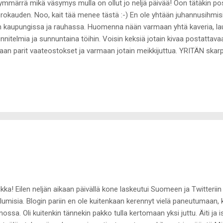
ymmärrä mikä väsymys mulla on ollut jo neljä päivää! Oon tätäkin po
rokauden. Noo, kait tää menee tästä :-) En ole yhtään juhannusihmisi
n kaupungissa ja rauhassa. Huomenna nään varmaan yhtä kaveria, lau
nnitelmia ja sunnuntaina töihin. Voisin keksiä jotain kivaa postatta
aan parit vaateostokset ja varmaan jotain meikkijuttua. YRITÄN skarp
kkivoiteen ja siitä jo mainitsinkin :-) Lisäksi Espanjasta ostin El Cort
merin ja huulipunan ja kentältä vielä MACilta uuden peitevoiteen ja par
ssa sain Cristiinalta synttärilahjaksi yhden esittelemättömän YSL-pun
kkous, en voi sille mitään. Sephoran primer muistaakseni 18e ja huul
/kpl ja peitevoide kait ööö 13e. En muista tarkkaan. Olin töissä 8h jot
kuhiljaa nukkumaan, kiva...
kka! Eilen neljän aikaan päivällä kone laskeutui Suomeen ja Twitteriin 
lumisia. Blogin pariin en ole kuitenkaan kerennyt vielä paneutumaan, 
ossa. Oli kuitenkin tännekin pakko tulla kertomaan yksi juttu. Äiti ja