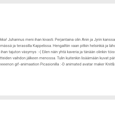
kka! Juhannus meni ihan kivasti. Perjantaina olin Anin ja Jyrin kanssa
mässä ja terassilla Kappelissa. Hengailtiin vaan pitkin helsinkiä ja lähd
i ihan tajuton väsymys :-( Eilen näin yhtä kaveria ja tänään olinkin töi
tteiden vaihdon jälkeen menossa. Tulin kuitenkin lisäämään kuvat päi
eeeenon gif-animaation Picasionilla :-D animated avatar maker Knit
 Nyt taas pakko mennä. Anteeksi tämä blogin laiminlyönti. Kesä teke