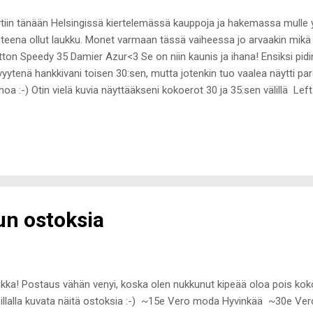
tiin tänään Helsingissä kiertelemässä kauppoja ja hakemassa mulle 
teena ollut laukku. Monet varmaan tässä vaiheessa jo arvaakin mikä
tton Speedy 35 Damier Azur<3 Se on niin kaunis ja ihana! Ensiksi pidi
vyytenä hankkivani toisen 30:sen, mutta jotenkin tuo vaalea näytti p
oa :-) Otin vielä kuvia näyttääkseni kokoerot 30 ja 35:sen välillä Le
Kokoeroa on loppujen lopuksi aika paljon, mutta siltikään tuo 35 ei tunt
toin mahtuu paremmin vielä koulukamoja tuonne :-) Ja vielä loppuun
nyt aika hauska juttu, meinaan jokaisen vuiskan välillä on kaksi vuott
essoiresin sain 18v lahjaksi v 2008, Damier ebene speedyn ylppärilah
ier azur oli myöhäinen synttärilahja. Eli katsellaan taas kahden vuod
kitaan ...
n ostoksia
kka! Postaus vähän venyi, koska olen nukkunut kipeää oloa pois koko
 illalla kuvata näitä ostoksia :-) ~15e Vero moda Hyvinkää ~30e V