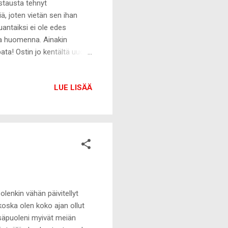
stausta tehnyt
ä, joten vietän sen ihan
antaiksi ei ole edes
vaa huomenna. Ainakin
ata! Ostin jo kentältä uuden
e Inglesistä Sephoralta
i huulipunaa. Niin ja kesän
LUE LISÄÄ
an... Vähän kertyy :-D Mun
ipuna 13e. Macin punat
en oon ihan poikki. Alan
olenkin vähän päivitellyt
koska olen koko ajan ollut
 isäpuoleni myivät meiän