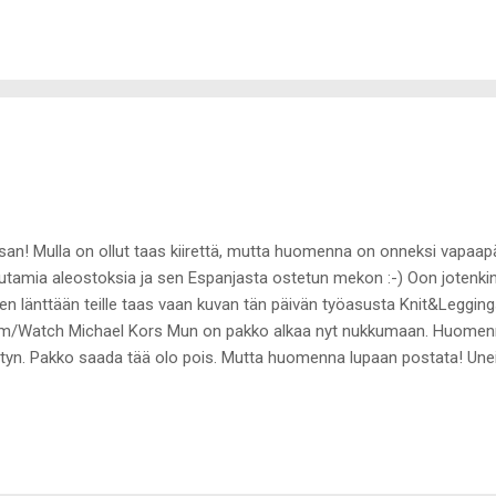
san! Mulla on ollut taas kiirettä, mutta huomenna on onneksi vapaapäi
tamia aleostoksia ja sen Espanjasta ostetun mekon :-) Oon jotenkin n
en länttään teille taas vaan kuvan tän päivän työasusta Knit&Leggin
/Watch Michael Kors Mun on pakko alkaa nyt nukkumaan. Huomenn
tyn. Pakko saada tää olo pois. Mutta huomenna lupaan postata! Unei