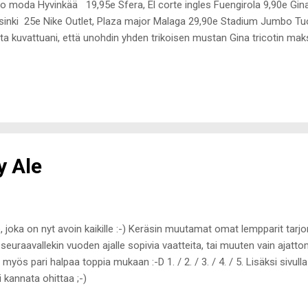
o moda Hyvinkää 19,95e Sfera, El corte ingles Fuengirola 9,90e Gina 
sinki 25e Nike Outlet, Plaza major Malaga 29,90e Stadium Jumbo Tuoll
ta kuvattuani, että unohdin yhden trikoisen mustan Gina tricotin ma
en taas Helsinkiin shoppailemaan Cristiinan kanssa. Tarkoitus olisi h
tettu ostos ;-)
y Ale
le, joka on nyt avoin kaikille :-) Keräsin muutamat omat lempparit tarjo
euraavallekin vuoden ajalle sopivia vaatteita, tai muuten vain ajattom
 myös pari halpaa toppia mukaan :-D 1. / 2. / 3. / 4. / 5. Lisäksi sivu
 kannata ohittaa ;-)