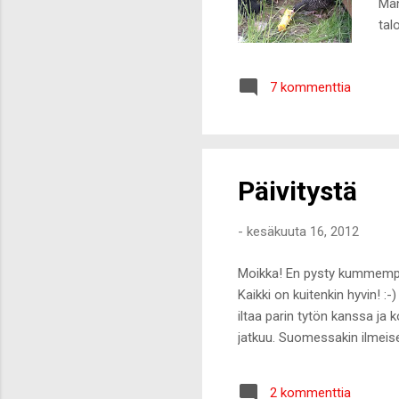
Män
tal
on 
hah
7 kommenttia
ost
Päivitystä
-
kesäkuuta 16, 2012
Moikka! En pysty kummempaa p
Kaikki on kuitenkin hyvin! :
iltaa parin tytön kanssa ja k
jatkuu. Suomessakin ilmeises
2 kommenttia