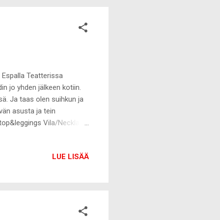
 Espalla Teatterissa
in jo yhden jälkeen kotiin.
ssä. Ja taas olen suihkun ja
vän asusta ja tein
&top&leggings Vila/Necklace
e tätä :-(
LUE LISÄÄ