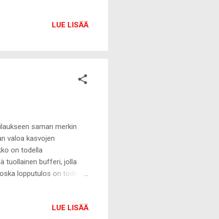
 ja näkymät olivat upeat.
LUE LISÄÄ
a tilaukseen saman merkin
aan valoa kasvojen
ikko on todella
tuollainen bufferi, jolla
 koska lopputulos on todella
usta. Hinta oli
toisalta. Käytin noin 15e
LUE LISÄÄ
ituksessa, joten siihen