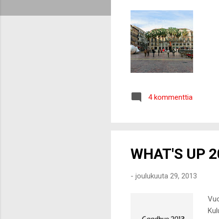
t
4 kommenttia
WHAT'S UP 2
-
joulukuuta 29, 2013
Vuo
Kul