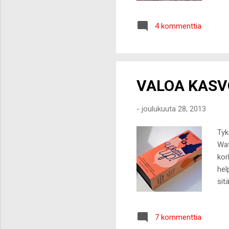
raj
Pil
4 kommenttia
VALOA KASV
-
joulukuuta 28, 2013
Tyk
Wat
kor
hel
sit
puu
ale
7 kommenttia
mak