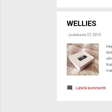
suh
sit
WELLIES
-
joulukuuta 27, 2013
Hei
tii
sil
Kui
mal
mat
vet
Lähetä kommentti