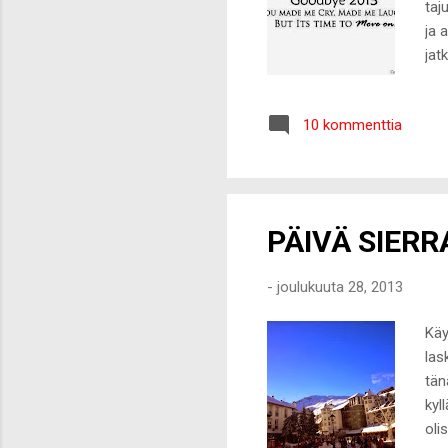
taj
ja 
jat
toi
ann
10 kommenttia
vii
kap
onn
tar
PÄIVÄ SIER
-
joulukuuta 28, 2013
Käy
las
tän
kyl
oli