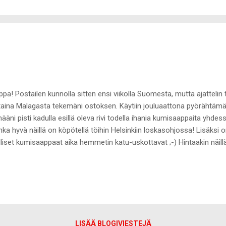
teutettuna tämä on todella edullinen :-) Multa kyseltiin mistä Benefiti
ä ei saa Suomesta mistään, mutta ite tilasin tämän ja Stay Flawlessin
ppa! Postailen kunnolla sitten ensi viikolla Suomesta, mutta ajattelin
staina Malagasta tekemäni ostoksen. Käytiin jouluaattona pyörähtämä
määni pisti kadulla esillä oleva rivi todella ihania kumisaappaita yhdes
nka hyvä näillä on köpötellä töihin Helsinkiin loskasohjossa! Lisäks
liset kumisaappaat aika hemmetin katu-uskottavat ;-) Hintaakin näillä
eriaali on todella hyvälaatuista ja keskiviikkona tuli testattua, että nä
tä.
LISÄÄ BLOGIVIESTEJÄ