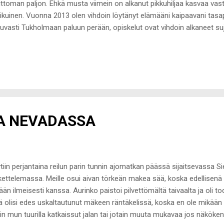
uttoman paljon. Ehkä musta viimein on alkanut pikkuhiljaa kasvaa vas
aikuinen. Vuonna 2013 olen vihdoin löytänyt elämääni kaipaavani tasa
kuvasti Tukholmaan paluun perään, opiskelut ovat vihdoin alkaneet 
mipisteeseen viime tammikuussa tekemäni siirron jälkeen, en pidä elä
a minulle mitään tai joille en pysty itse antamaan sitä, mitä he halu
me keväänä elämäni suurimmat sydänsurut ja saanut tietää, miltä tunt
paleiksi. Kuitenkin osasin päästää irti ja tässä sitä ollaan. Tyytyväisen
ellisempana kuin koskaan. Helppoa toisesta ihmisestä irti päästämine
peeksi monesti ja lähes pa...
RA NEVADASSA
tiin perjantaina reilun parin tunnin ajomatkan päässä sijaitsevassa 
kettelemassa. Meille osui aivan törkeän makea sää, koska edellisenä pä
ään ilmeisesti kanssa. Aurinko paistoi pilvettömältä taivaalta ja oli t
lä olisi edes uskaltautunut mäkeen räntäkelissä, koska en ole mikä
sin mun tuurilla katkaissut jalan tai jotain muuta mukavaa jos näköken