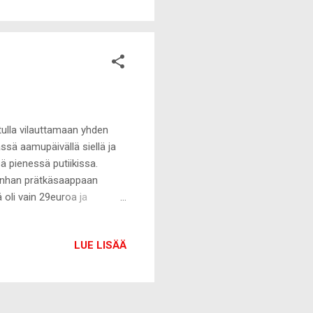
ä voi ostaa ja tietääkseni
 Feeluniquelta.
 tulla vilauttamaan yhden
ssä aamupäivällä siellä ja
sä pienessä putiikissa.
i onhan prätkäsaappaan
 oli vain 29euroa ja
mä pitävät oikeastikin sitä
LUE LISÄÄ