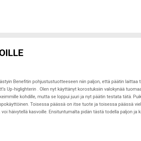
oittautunut :-D Kotiin lähdettäessä pilvet oli laskeutuneet todella alas
vien alapuolelle odottikin vesisade.
OILLE
ästyin Benefitin pohjustustuotteeseen niin paljon, että päätin laitta
t's Up-higlighterin . Olen nyt käyttänyt korostuksiin valokynää tuom
keimmille kohdille, mutta se loppui juuri ja nyt päätin testata tätä. Pu
ppokäyttöinen. Toisessa päässä on itse tuote ja toisessa päässä vielä 
ä voi häivytellä kasvoille. Ensituntumalta pidän tästä todella paljon ja
terinen, voi tätä töpötellä vasta puuterin päälle sormin tai suoraan tik
nnukoodin jälkeen 25euron paikkeilla, mutta tuote vaikuttaa todella riit
savan Lorealin valokynän reilussa kuukaudessa loppuun korotustarko