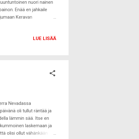
tuuntuntoinen nuori nainen
painon. Enää en jahkaile
sujumaan Keravan
mässäni ihmisiä, jotka eivät
avat. Olen myös kokenut
LUE LISÄÄ
uu kun kaikki revitään aivan
ä, että se tapahtui ja
n ei ollut, mutta kun
Sierra Nevadassa
ivänä oli tullut räntää ja
odella lämmin sää. Itse en
än kummoinen laskemaan ja
ttä olisi ollut vähänkään