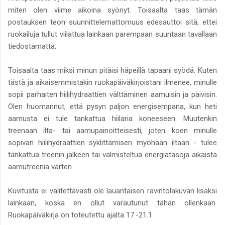
miten olen viime aikoina syönyt. Toisaalta taas tämän
postauksen teon suunnittelemattomuus edesauttoi sitä, ettei
ruokailuja tullut viilattua lainkaan parempaan suuntaan tavallaan
tiedostamatta.
Toisaalta taas miksi minun pitäisi häpeillä tapaani syödä. Kuten
tästä ja aikaisemmistakin ruokapäiväkirjoistani ilmenee, minulle
sopii parhaiten hiilihydraattien välttäminen aamuisin ja päivisin.
Olen huomannut, että pysyn paljon energisempana, kun heti
aamusta ei tule tankattua hiilaria koneeseen. Muutenkin
treenaan ilta- tai aamupainoitteisesti, joten koen minulle
sopivan hiilihydraattien syklittämisen myöhään iltaan - tulee
tankattua treenin jälkeen tai valmisteltua energiatasoja aikaista
aamutreeniä varten.
Kuvitusta ei valitettavasti ole lauantaisen ravintolakuvan lisäksi
lainkaan, koska en ollut varautunut tähän ollenkaan.
Ruokapäiväkirja on toteutettu ajalta 17.-21.1.