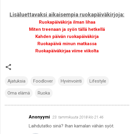
Lisäluettavaksi aikaisempia ruokapäiväkirjoja:
Ruokapäiväkirja ilman lihaa
Miten treenaan ja syön tällä hetkellä
Kahden päivän ruokapäiväkirja
Ruokapäivä minun matkassa
Ruokapäiväkirjaa viime viikolta
Ajatuksia
Foodlover
Hyvinvointi
Lifestyle
Oma elämä
Ruoka
Anonyymi
23. tammikuuta 2018 klo 21.46
K
Laihdutatko sinä? Ihan kamalan vähän syöt.
o