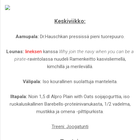
Keskiviikko:
Aamupala:
Dr.Hauschkan pressissä pieni tuorepuuro.
Lounas:
Iineksen
kanssa
Why join the navy when you can be a
pirate
-ravintolassa nuudeli Ramenkeitto kasvisliemellä,
kimchillä ja merilevällä.
Välipala:
Iso kourallinen suolattuja manteleita.
Iltapala:
Noin 1,5 dl Alpro Plain with Oats soijajogurttia, iso
ruokalusikallinen Barebells-proteiinivanukasta, 1/2 vadelma,
mustikka ja omena -pilttipurkista.
Treeni: Joogatunti