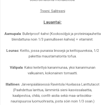
Treeni: Salitreeni
Lauantai:
Aamupala
: Bulletproof-kahvi (Kookosöljyä ja proteiiniajauhetta
blendattuna noin 1/3 pannulliseen kahvia) + vitamiinit.
Lounas
: Keitto, jossa punaisia linssejä ja keittojuureksia, 1/2
pakettia maustamatonta tofua.
Välipala
: Kaksi keitettyä kananmunaa, yksi kananmunan
valkuainen, kokonainen tomaatti.
Illallinen
: Järvenpääläisessä Ravintola Huvilassa Lanttutacot
(Paahdettua lanttua, lämmintä sieni-kasvissalaattia,
kaalipestoa, chiliä, confit-aiolia sekä maa-artisokka-
naurispuuroa luomuohrasta, josta söin noin 1/3 osan.)