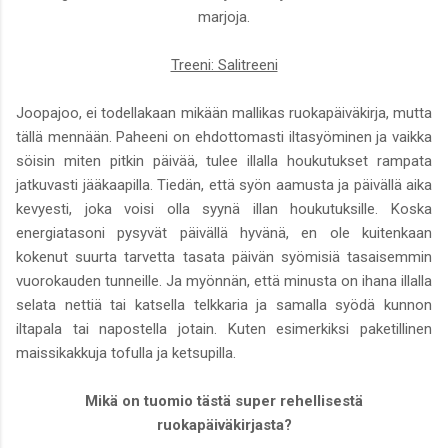
marjoja.
Treeni: Salitreeni
Joopajoo, ei todellakaan mikään mallikas ruokapäiväkirja, mutta
tällä mennään. Paheeni on ehdottomasti iltasyöminen ja vaikka
söisin miten pitkin päivää, tulee illalla houkutukset rampata
jatkuvasti jääkaapilla. Tiedän, että syön aamusta ja päivällä aika
kevyesti, joka voisi olla syynä illan houkutuksille. Koska
energiatasoni pysyvät päivällä hyvänä, en ole kuitenkaan
kokenut suurta tarvetta tasata päivän syömisiä tasaisemmin
vuorokauden tunneille. Ja myönnän, että minusta on ihana illalla
selata nettiä tai katsella telkkaria ja samalla syödä kunnon
iltapala tai napostella jotain. Kuten esimerkiksi paketillinen
maissikakkuja tofulla ja ketsupilla.
Mikä on tuomio tästä super rehellisestä
ruokapäiväkirjasta?