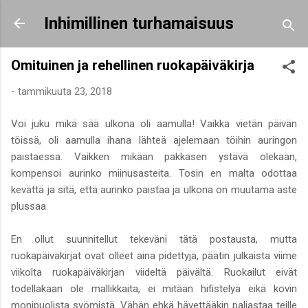
Siirry pääsisältöön
Inhimillinen turhamaisuus
Omituinen ja rehellinen ruokapäiväkirja
-
tammikuuta 23, 2018
Voi juku mikä sää ulkona oli aamulla! Vaikka vietän päivän
töissä, oli aamulla ihana lähteä ajelemaan töihin auringon
paistaessa. Vaikken mikään pakkasen ystävä olekaan,
kompensoi aurinko miinusasteita. Tosin en malta odottaa
kevättä ja sitä, että aurinko paistaa ja ulkona on muutama aste
plussaa.
En ollut suunnitellut tekeväni tätä postausta, mutta
ruokapäiväkirjat ovat olleet aina pidettyjä, päätin julkaista viime
viikolta ruokapäiväkirjan viideltä päivältä. Ruokailut eivät
todellakaan ole mallikkaita, ei mitään hifistelyä eikä kovin
monipuolista syömistä. Vähän ehkä hävettääkin paljastaa teille