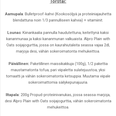
Torstai:
Aamupala
: Bulletproof-kahvi (Kookosöljyä ja proteiiniajauhetta
blendattuna noin 1/3 pannulliseen kahvia) + vitamiinit.
Lounas
: Kiinankaalia pannulla haudutettuna, keitettynä kaksi
kananmunaa ja kaksi kananmunan valkuaista. Alpro Plain with
Oats soijajogurttia, jossa on kaurahiutaleita seassa vajaa 2dl,
marjoja desi, vähän sokeroimatonta mehukeittoa.
Päivällinen:
Paketillinen maissikakkuja (100g), 1/2 pakettia
maustamatonta tofua, pari viipaletta sulatejuustoa, yksi
tomaatti ja vähän sokeroimatonta ketsuppia. Muutama viipale
sokeroimattomia säilykepunajuuria.
Iltapala:
200g Propud-proteiinivanukas, jossa seassa marjoja,
desi Alpro Plain with Oats soijajogurttia, vähän sokeroimatonta
mehukeittoa.