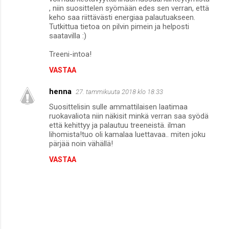
, niin suosittelen syömään edes sen verran, että
keho saa riittävästi energiaa palautuakseen.
Tutkittua tietoa on pilvin pimein ja helposti
saatavilla :)
Treeni-intoa!
VASTAA
henna
27. tammikuuta 2018 klo 18.33
Suosittelisin sulle ammattilaisen laatimaa
ruokavaliota niin näkisit minkä verran saa syödä
että kehittyy ja palautuu treeneistä. ilman
lihomista!tuo oli kamalaa luettavaa.. miten joku
pärjää noin vähällä!
VASTAA