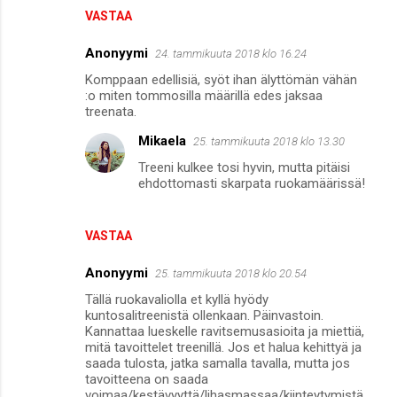
VASTAA
Anonyymi
24. tammikuuta 2018 klo 16.24
Komppaan edellisiä, syöt ihan älyttömän vähän
:o miten tommosilla määrillä edes jaksaa
treenata.
Mikaela
25. tammikuuta 2018 klo 13.30
Treeni kulkee tosi hyvin, mutta pitäisi
ehdottomasti skarpata ruokamäärissä!
VASTAA
Anonyymi
25. tammikuuta 2018 klo 20.54
Tällä ruokavaliolla et kyllä hyödy
kuntosalitreenistä ollenkaan. Päinvastoin.
Kannattaa lueskelle ravitsemusasioita ja miettiä,
mitä tavoittelet treenillä. Jos et halua kehittyä ja
saada tulosta, jatka samalla tavalla, mutta jos
tavoitteena on saada
voimaa/kestävyyttä/lihasmassaa/kiinteytymistä