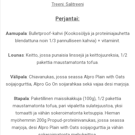
Treeni: Salitreeni
Perjantai:
Aamupala
: Bulletproof-kahvi (Kookosöljyä ja proteiiniajauhetta
blendattuna noin 1/3 pannulliseen kahvia) + vitamiinit.
Lounas
: Keitto, jossa punaisia linssejä ja keittojuureksia, 1/2
pakettia maustamatonta tofua.
Välipala
: Chiavanukas, jossa seassa Alpro Plain with Oats
soijajogurttia, Alpro Go On soijarahkaa sekä vajaa desi marjoja.
Iltapala
: Paketillinen maissikakkuja (100g), 1/2 pakettia
maustamatonta tofua, pari viipaletta sulatejuustoa, yksi
tomaatti ja vähän sokeroimatonta ketsuppia. Hieman
myöhemmin 200g Propud-proteiinivanukas, jossa seassa
marjoja, desi Alpro Plain with Oats soijajogurttia ja vähän
sokeroimatonta mehukeittoa.