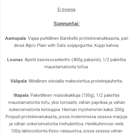
Ei treeniä
Sunnuntai:
Aamupala
: Vajaa purkillinen Barebells proteiinivanukkaasta, pari
desiä Alpro Plain with Oats soijajogurttia. Kuppi kahvia.
Lounas
: Apetit kasvissosekeitto (400g pakaste), 1/2 pakettia
maustamatonta tofua.
Välipala
: Mitallinen stevialla makeutettua proteiinijauhetta.
Iltapala
: Paketillinen maissikakkuja (100g), 1/2 pakettia
maustamatonta tofu, yksi tomaatti, vähän paprikaa ja vähän
sokeroimatonta ketsuppia. Hieman myöhemmin kaksi 200g
Propud-proteiinivanukasta, jossa molemmissa seassa marjoja
ja vähän sokeroimatonta mehukeittoa. Herkkuhimoon vielä
100g laktoositonta Keso-raejuustoa, jossa seassa vähän