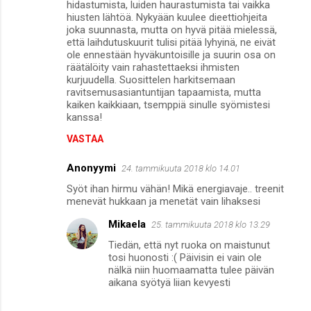
hidastumista, luiden haurastumista tai vaikka
hiusten lähtöä. Nykyään kuulee dieettiohjeita
joka suunnasta, mutta on hyvä pitää mielessä,
että laihdutuskuurit tulisi pitää lyhyinä, ne eivät
ole ennestään hyväkuntoisille ja suurin osa on
räätälöity vain rahastettaeksi ihmisten
kurjuudella. Suosittelen harkitsemaan
ravitsemusasiantuntijan tapaamista, mutta
kaiken kaikkiaan, tsemppiä sinulle syömistesi
kanssa!
VASTAA
Anonyymi
24. tammikuuta 2018 klo 14.01
Syöt ihan hirmu vähän! Mikä energiavaje.. treenit
menevät hukkaan ja menetät vain lihaksesi
Mikaela
25. tammikuuta 2018 klo 13.29
Tiedän, että nyt ruoka on maistunut
tosi huonosti :( Päivisin ei vain ole
nälkä niin huomaamatta tulee päivän
aikana syötyä liian kevyesti