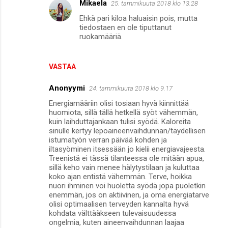
Mikaela
25. tammikuuta 2018 klo 13.28
m
Ehkä pari kiloa haluaisin pois, mutta
m
tiedostaen en ole tiputtanut
e
ruokamääriä.
n
t
VASTAA
i
Anonyymi
24. tammikuuta 2018 klo 9.17
t
Energiamääriin olisi tosiaan hyvä kiinnittää
huomiota, sillä tällä hetkellä syöt vähemmän,
kuin laihduttajankaan tulisi syödä. Kaloreita
sinulle kertyy lepoaineenvaihdunnan/täydellisen
istumatyön verran päivää kohden ja
iltasyöminen itsessään jo kielii energiavajeesta.
Treenistä ei tässä tilanteessa ole mitään apua,
sillä keho vain menee hälytystilaan ja kuluttaa
koko ajan entistä vähemmän. Terve, hoikka
nuori ihminen voi huoletta syödä jopa puoletkin
enemmän, jos on aktiivinen, ja oma energiatarve
olisi optimaalisen terveyden kannalta hyvä
kohdata välttääkseen tulevaisuudessa
ongelmia, kuten aineenvaihdunnan laajaa