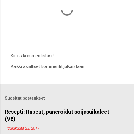
Kiitos kommentistasi!
L
Kaikki asialliset kommentit julkaistaan.
ä
h
e
t
ä
k
Suositut postaukset
o
m
m
Resepti: Rapeat, paneroidut soijasuikaleet
e
(VE)
n
t
-
joulukuuta 22, 2017
t