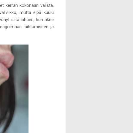
eet kerran kokonaan välistä,
väliviikko, mutta eipä kuulu
önyt siitä lähtien, kun akne
t reagoimaan laihtumiseen ja