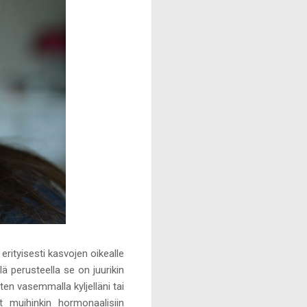
rityisesti kasvojen oikealle
lä perusteella se on juurikin
iten vasemmalla kyljelläni tai
 muihinkin hormonaalisiin