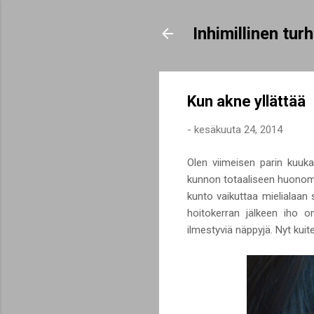
Inhimillinen tu
Kun akne yllättää
-
kesäkuuta 24, 2014
Olen viimeisen parin kuuk
kunnon totaaliseen huonomis
kunto vaikuttaa mielialaan
hoitokerran jälkeen iho on
ilmestyviä näppyjä. Nyt kuit