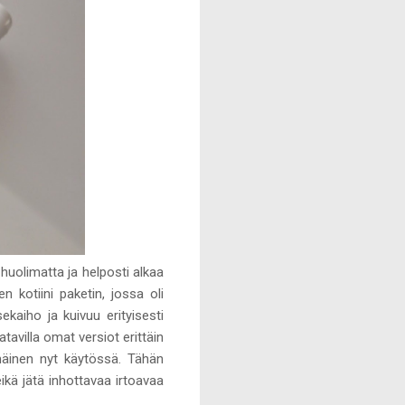
huolimatta ja helposti alkaa
n kotiini paketin, jossa oli
kaiho ja kuivuu erityisesti
avilla omat versiot erittäin
immäinen nyt käytössä. Tähän
kä jätä inhottavaa irtoavaa