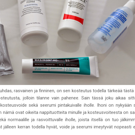
puhdas, rasvainen ja finninen, on sen kosteutus todella tärkeää tästä 
teutusta, jolloin tilanne vain pahenee. Sain tässä joku aikaa sitte
kosteusvoide sekä seerumi pintakuivalle iholle. Ihoni on nykyään se
n nämä ovat oikeita nappituotteita minulle ja kosteusvoiteesta on saat
 sekä normaalille ja rasvoittuvalle iholle, joista itsellä on tuo jälk
älleen kerran todella hyvät, voide ja seerumi imeytyvät nopeasti ei