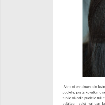
Akne ei onnekseni ole levin
puolelle, joista kuvatkin ov
tuolle oikealle puolelle tull
selälteen sekä vaihdan l