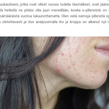
uukautiseni, jotka ovat olleet vuosia todella täsmälliset, ovat jään
lä hetkellä ne pitäisi olla juuri meneillään, koska e-pillereistä on 
ämääräistä vuotoa lukuunottamatta. Olen vielä samoja pillereitä sy
en oletettavasti ja itse analysoimalla iho ja kroppa on alkanut ny