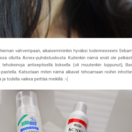
n hieman vahvempaan, aikaisemminkin hyväksi todenneeseeni Sebam
ssä ollutta Acnex-puhdistusliosta. Kuitenkin nämä eivät ole pelkäs
tehokeinoja antiseptisellä lioksella (oli muutenkin loppunut), Ba
-pastella. Katsotaan miten nämä alkavat tehoamaan noihin inhottavi
 ja todella vaikea peittää meikillä :-(