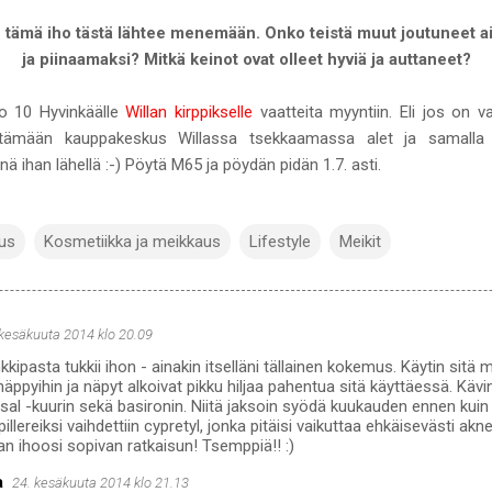
 tämä iho tästä lähtee menemään. Onko teistä muut joutuneet ai
ja piinaamaksi? Mitkä keinot ovat olleet hyviä ja auttaneet?
o 10 Hyvinkäälle
Willan kirppikselle
vaatteita myyntiin. Eli jos on v
htämään kauppakeskus Willassa tsekkaamassa alet ja samalla t
iinä ihan lähellä :-) Pöytä M65 ja pöydän pidän 1.7. asti.
us
Kosmetiikka ja meikkaus
Lifestyle
Meikit
 kesäkuuta 2014 klo 20.09
nkkipasta tukkii ihon - ainakin itselläni tällainen kokemus. Käytin si
ppyihin ja näpyt alkoivat pikku hiljaa pahentua sitä käyttäessä. Kävin 
sal -kuurin sekä basironin. Niitä jaksoin syödä kuukauden ennen kui
illereiksi vaihdettiin cypretyl, jonka pitäisi vaikuttaa ehkäisevästi akn
aan ihoosi sopivan ratkaisun! Tsemppiä!! :)
a
24. kesäkuuta 2014 klo 21.13