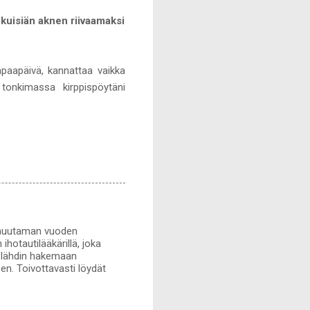
kuisiän aknen riivaamaksi
apaapäivä, kannattaa vaikka
onkimassa kirppispöytäni
tä muutaman vuoden
ihotautilääkärillä, joka
n lähdin hakemaan
een. Toivottavasti löydät