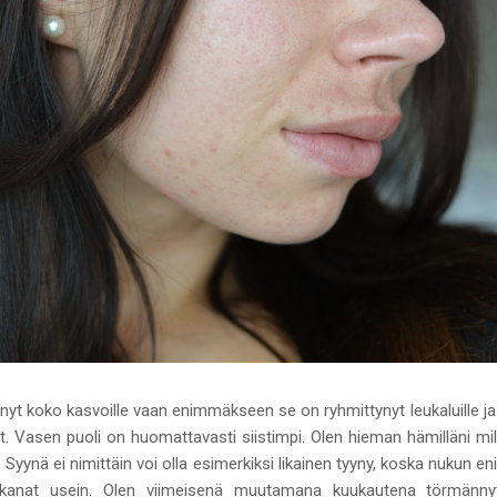
nyt koko kasvoille vaan enimmäkseen se on ryhmittynyt leukaluille ja e
at. Vasen puoli on huomattavasti siistimpi. Olen hieman hämilläni mil
ut. Syynä ei nimittäin voi olla esimerkiksi likainen tyyny, koska nukun en
akanat usein. Olen viimeisenä muutamana kuukautena törmännyt