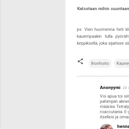
Katsotaan mihin suuntaan
ps. Vien huomenna heti kl
kauempaakin tulla pyörä
kirppiksellä, joka sijaitsee s
Ihonhoito
Kaune
Anonyymi
24.
K
Voi apua toi si
o
pahimpiin aknenä
m
määräsi Tetraly
roaccutania. E-p
m
itsellesi ja om
e
henn