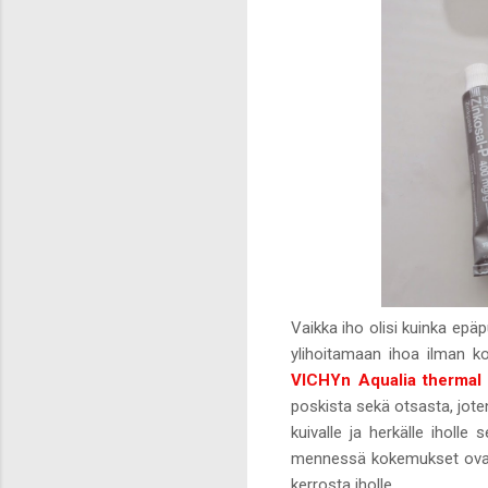
Vaikka iho olisi kuinka epä
ylihoitamaan ihoa ilman kos
VICHYn Aqualia thermal
poskista sekä otsasta, jote
kuivalle ja herkälle iholle
mennessä kokemukset ovat j
kerrosta iholle.