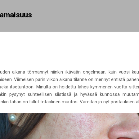
Siirry pääsisältöön
rhamaisuus
auden aikana törmännyt niinkin ikävään ongelmaan, kuin vuosi ka
een. Viimeisen parin viikon aikana tilanne on mennyt entistä pahem
 sekä itsetuntoon. Minulta on hoidettu lähes kymmenen vuotta sitte
kin pysynyt suhteellisen siistissä ja hyvässä kunnossa muutamia 
enkin tähän on tullut totaalinen muutos. Varoitan jo nyt postauksen äl