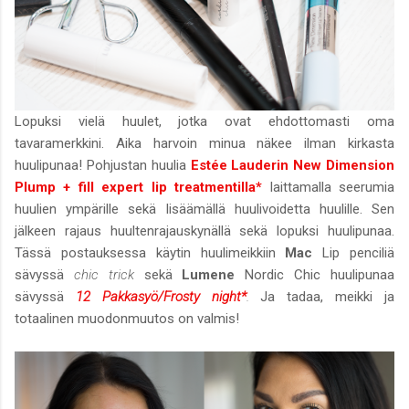
Lopuksi vielä huulet, jotka ovat ehdottomasti oma
tavaramerkkini. Aika harvoin minua näkee ilman kirkasta
huulipunaa! Pohjustan huulia
Estée Lauderin New Dimension
Plump + fill expert lip treatmentilla*
laittamalla seerumia
huulien ympärille sekä lisäämällä huulivoidetta huulille. Sen
jälkeen rajaus huultenrajauskynällä sekä lopuksi huulipunaa.
Tässä postauksessa käytin huulimeikkiin
Mac
Lip penciliä
sävyssä
chic trick
sekä
Lumene
Nordic Chic huulipunaa
sävyssä
12 Pakkasyö/Frosty night*
.
Ja tadaa, meikki ja
totaalinen muodonmuutos on valmis!