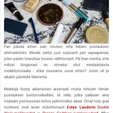
Pari päivää sitten sain toiveen, että tekisin postauksen
arkimeikistäni. Minulle sattui juuri sopivasti pari vapaapäivää,
joten päätin toteuttaa toiveen välittömästi. Piti ihan miettiä, että
milloin blogissani on viimeksi ollut minkäänlaista
meikkitutoriaalia - ehkä muutama vuosi sitten? Joten oli jo
aikakin päivitellä tilannetta.
Meikkejä löytyy aikamoinen arsenaali, mutta toteutin tämän
postauksen luottomeikeilläni, eli niillä, jotka pakkaan aina
mukaani poistuessani kotoa pidemmäksi aikaa. Omat holy grail
tuotteeni ovat aivan ehdottomasti
Estée Lauderin
Double