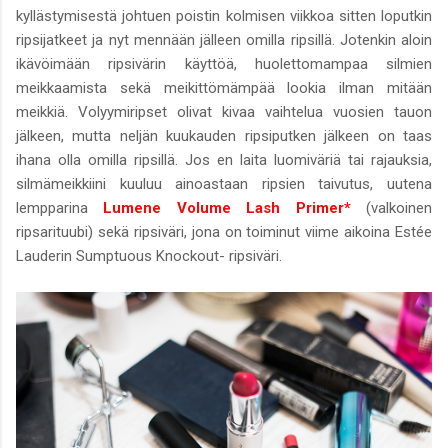
kyllästymisestä johtuen poistin kolmisen viikkoa sitten loputkin
ripsijatkeet ja nyt mennään jälleen omilla ripsillä. Jotenkin aloin
ikävöimään ripsivärin käyttöä, huolettomampaa silmien
meikkaamista sekä meikittömämpää lookia ilman mitään
meikkiä. Volyymiripset olivat kivaa vaihtelua vuosien tauon
jälkeen, mutta neljän kuukauden ripsiputken jälkeen on taas
ihana olla omilla ripsillä. Jos en laita luomiväriä tai rajauksia,
silmämeikkiini kuuluu ainoastaan ripsien taivutus, uutena
lempparina
Lumene Volume Lash Primer*
(valkoinen
ripsarituubi) sekä ripsiväri, jona on toiminut viime aikoina Estée
Lauderin Sumptuous Knockout- ripsiväri.