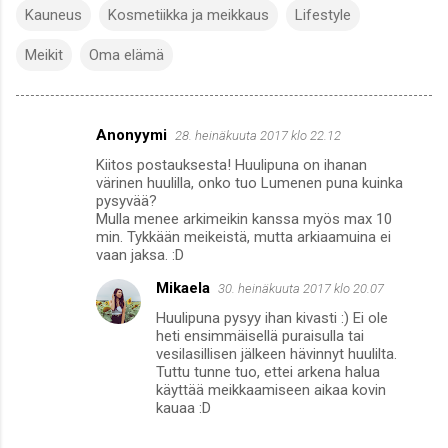
Kauneus
Kosmetiikka ja meikkaus
Lifestyle
Meikit
Oma elämä
Anonyymi
28. heinäkuuta 2017 klo 22.12
K
Kiitos postauksesta! Huulipuna on ihanan
o
värinen huulilla, onko tuo Lumenen puna kuinka
m
pysyvää?
Mulla menee arkimeikin kanssa myös max 10
m
min. Tykkään meikeistä, mutta arkiaamuina ei
vaan jaksa. :D
e
n
Mikaela
30. heinäkuuta 2017 klo 20.07
t
Huulipuna pysyy ihan kivasti :) Ei ole
heti ensimmäisellä puraisulla tai
i
vesilasillisen jälkeen hävinnyt huulilta.
t
Tuttu tunne tuo, ettei arkena halua
käyttää meikkaamiseen aikaa kovin
kauaa :D