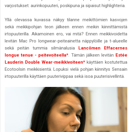
varjostukset. aurinkopuuteri, poskipuna ja sipaisut highlighteria.
Yllä olevassa kuvassa näkyy tilanne meikittömien kasvojen
sekä meikkipohjan teon jälkeen ennen meikin kiinnittämistä
irtopuuterilla. Aikamoinen ero, vai mitä? Ennen meikkivoidetta
levitän Mac Pro longwear-peiteainetta näppylöille ja t-alueelle
sekä peitän tummia silmänalusia
Lancômen Effacernes
longue tenue - peitevoiteella*
. Tämän jälkeen levitän
Estée
Lauderin Double Wear-meikkivoiteen*
käyttäen kostutettua
Ecotoolsin meikkisientä. Lopuksi vielä pohjan kiinnitys Sensain
irtopuuterilla käyttäen puuterivippaa sekä isoa puuterisivellintä.