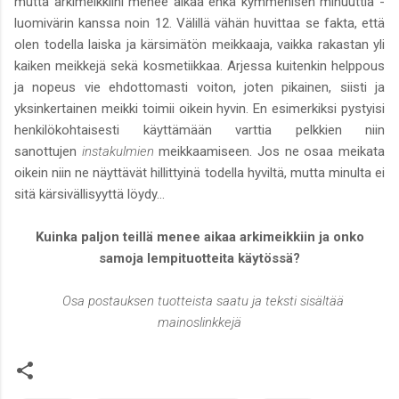
mutta arkimeikkiini menee aikaa ehkä kymmenisen minuuttia -
luomivärin kanssa noin 12. Välillä vähän huvittaa se fakta, että
olen todella laiska ja kärsimätön meikkaaja, vaikka rakastan yli
kaiken meikkejä sekä kosmetiikkaa. Arjessa kuitenkin helppous
ja nopeus vie ehdottomasti voiton, joten pikainen, siisti ja
yksinkertainen meikki toimii oikein hyvin. En esimerkiksi pystyisi
henkilökohtaisesti käyttämään varttia pelkkien niin
sanottujen
instakulmien
meikkaamiseen. Jos ne osaa meikata
oikein niin ne näyttävät hillittyinä todella hyviltä, mutta minulta ei
sitä kärsivällisyyttä löydy...
Kuinka paljon teillä menee aikaa arkimeikkiin ja onko
samoja lempituotteita käytössä?
Osa postauksen tuotteista saatu ja teksti sisältää
mainoslinkkejä