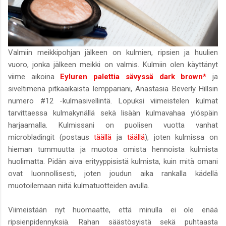
Valmiin meikkipohjan jälkeen on kulmien, ripsien ja huulien
vuoro, jonka jälkeen meikki on valmis. Kulmiin olen käyttänyt
viime aikoina
Eyluren palettia sävyssä dark brown*
ja
siveltimenä pitkäaikaista lemppariani, Anastasia Beverly Hillsin
numero #12 -kulmasivellintä. Lopuksi viimeistelen kulmat
tarvittaessa kulmakynällä sekä lisään kulmavahaa ylöspäin
harjaamalla. Kulmissani on puolisen vuotta vanhat
microbladingit (postaus
täällä
ja
täällä
), joten kulmissa on
hieman tummuutta ja muotoa omista hennoista kulmista
huolimatta. Pidän aiva erityyppisistä kulmista, kuin mitä omani
ovat luonnollisesti, joten joudun aika rankalla kädellä
muotoilemaan niitä kulmatuotteiden avulla.
Viimeistään nyt huomaatte, että minulla ei ole enää
ripsienpidennyksiä. Rahan säästösyistä sekä puhtaasta