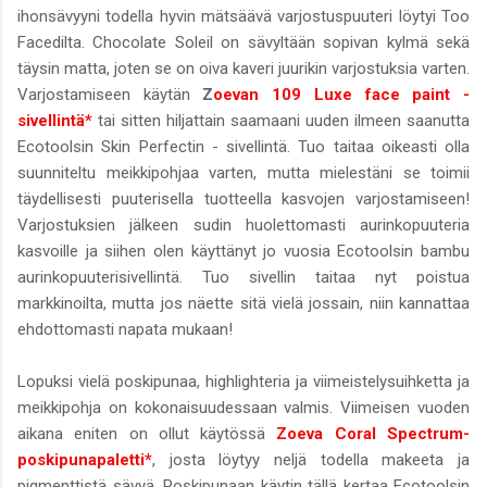
ihonsävyyni todella hyvin mätsäävä varjostuspuuteri löytyi Too
Facedilta. Chocolate Soleil on sävyltään sopivan kylmä sekä
täysin matta, joten se on oiva kaveri juurikin varjostuksia varten.
Varjostamiseen käytän
Z
oevan 109 Luxe face paint -
sivellintä*
tai sitten hiljattain saamaani uuden ilmeen saanutta
Ecotoolsin Skin Perfectin - sivellintä. Tuo taitaa oikeasti olla
suunniteltu meikkipohjaa varten, mutta mielestäni se toimii
täydellisesti puuterisella tuotteella kasvojen varjostamiseen!
Varjostuksien jälkeen sudin huolettomasti aurinkopuuteria
kasvoille ja siihen olen käyttänyt jo vuosia Ecotoolsin bambu
aurinkopuuterisivellintä. Tuo sivellin taitaa nyt poistua
markkinoilta, mutta jos näette sitä vielä jossain, niin kannattaa
ehdottomasti napata mukaan!
Lopuksi vielä poskipunaa, highlighteria ja viimeistelysuihketta ja
meikkipohja on kokonaisuudessaan valmis. Viimeisen vuoden
aikana eniten on ollut käytössä
Zoeva Coral Spectrum-
poskipunapaletti*
, josta löytyy neljä todella makeeta ja
pigmenttistä sävyä. Poskipunaan käytin tällä kertaa Ecotoolsin