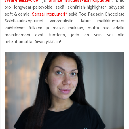
Wear-meikkivoide
* ja
Bronze Goddess-aurinkopuuteri*
,
Mac
pro longwear-peitevoide sekä skinfinish-highlighter sävyssä
soft & gentle,
Sensai irtopuuteri*
sekä
Too Faced
in Chocolate
Soleil-aurinkopuuteri varjostuksiin. Muut meikkituotteet
vaihtelevat fiiliksen ja meikin mukaan, mutta nuo edellä
mainitsemani ovat tuotteita, joita en vain voi olla
hehkuttamatta. Aivan ykkösiä!