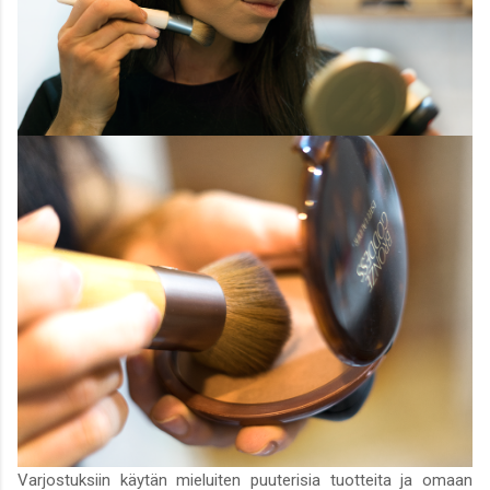
Varjostuksiin käytän mieluiten puuterisia tuotteita ja omaan