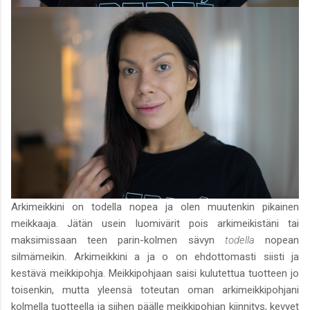
Arkimeikkini on todella nopea ja olen muutenkin pikainen
meikkaaja. Jätän usein luomivärit pois arkimeikistäni tai
maksimissaan teen parin-kolmen sävyn
todella
nopean
silmämeikin. Arkimeikkini a ja o on ehdottomasti siisti ja
kestävä meikkipohja. Meikkipohjaan saisi kulutettua tuotteen jo
toisenkin, mutta yleensä toteutan oman arkimeikkipohjani
kolmella tuotteella ja siihen päälle meikkipohjan kiinnitys, kevyet