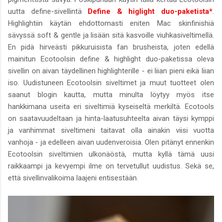
uutta define-sivellintä
Define & higlight duo-paketista*
.
Highlightiin käytän ehdottomasti eniten Mac skinfinishiä
sävyssä soft & gentle ja lisään sitä kasvoille viuhkasiveltimellä.
En pidä hirveästi pikkuruisista fan brusheista, joten edellä
mainitun Ecotoolsin define & highlight duo-paketissa oleva
sivellin on aivan täydellinen highlighterille - ei liian pieni eikä liian
iso. Uudistuneen Ecotoolsin siveltimet ja muut tuotteet olen
saanut blogin kautta, mutta minulta löytyy myös itse
hankkimana useita eri siveltimiä kyseiseltä merkiltä. Ecotools
on saatavuudeltaan ja hinta-laatusuhteelta aivan täysi kymppi
ja vanhimmat siveltimeni taitavat olla ainakin viisi vuotta
vanhoja - ja edelleen aivan uudenveroisia. Olen pitänyt ennenkin
Ecotoolsin siveltimien ulkonäöstä, mutta kyllä tämä uusi
raikkaampi ja kevyempi ilme on tervetullut uudistus. Sekä se,
että sivellinvalikoima laajeni entisestään.