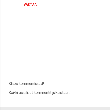
VASTAA
Kiitos kommentistasi!
L
Kaikki asialliset kommentit julkaistaan.
ä
h
e
t