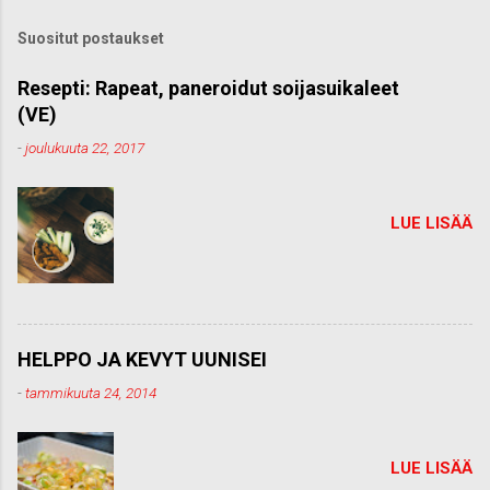
ä
k
Suositut postaukset
o
m
m
Resepti: Rapeat, paneroidut soijasuikaleet
e
(VE)
n
t
-
joulukuuta 22, 2017
t
i
LUE LISÄÄ
HELPPO JA KEVYT UUNISEI
-
tammikuuta 24, 2014
LUE LISÄÄ