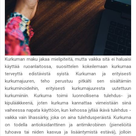
Kurkuman maku jakaa mielipiteitä, mutta vaikka sitä ei haluaisi
käyttää ruoanlaitossa, suosittelen kokeilemaan kurkumaa
terveyttä edistävistä syistä. Kurkuman ja erityisesti
kurkumajuuren, teho perustuu pitkälti sen sisältämiin
kurkuminoideihin, erityisesti kurkumajuuresta uutettuun
kurkumiiniin. Kurkuma toimii luonnollisena tulehdus- ja
kipulääkkeenä, joten kurkuma kannattaa viimeistään siinä
vaiheessa napata käyttöön, kun kehossa jyllää ikävä tulehdus -
vaikka vain lihassärky, joka on aina tulehdusperäistä. Kurkuma
on todella antioksidanttinen ja antimikrobinen (pieneliöitä
tuhoava tai niiden kasvua ja lisääntymistä estävä), jolloin