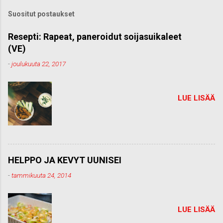
k
Suositut postaukset
o
m
m
Resepti: Rapeat, paneroidut soijasuikaleet
e
(VE)
n
t
-
joulukuuta 22, 2017
t
i
LUE LISÄÄ
HELPPO JA KEVYT UUNISEI
-
tammikuuta 24, 2014
LUE LISÄÄ