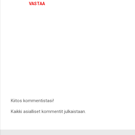
VASTAA
Kiitos kommentistasi!
L
Kaikki asialliset kommentit julkaistaan.
ä
h
e
t
ä