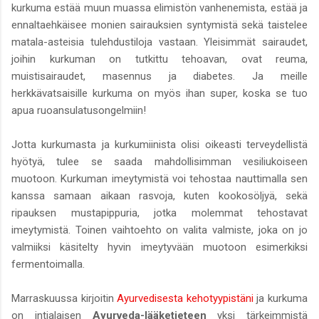
kurkuma estää muun muassa elimistön vanhenemista, estää ja
ennaltaehkäisee monien sairauksien syntymistä sekä taistelee
matala-asteisia tulehdustiloja vastaan. Yleisimmät sairaudet,
joihin kurkuman on tutkittu tehoavan, ovat reuma,
muistisairaudet, masennus ja diabetes. Ja meille
herkkävatsaisille kurkuma on myös ihan super, koska se tuo
apua ruoansulatusongelmiin!
Jotta kurkumasta ja kurkumiinista olisi oikeasti terveydellistä
hyötyä, tulee se saada mahdollisimman vesiliukoiseen
muotoon. Kurkuman imeytymistä voi tehostaa nauttimalla sen
kanssa samaan aikaan rasvoja, kuten kookosöljyä, sekä
ripauksen mustapippuria, jotka molemmat tehostavat
imeytymistä. Toinen vaihtoehto on valita valmiste, joka on jo
valmiiksi käsitelty hyvin imeytyvään muotoon esimerkiksi
fermentoimalla.
Marraskuussa kirjoitin
Ayurvedisesta kehotyypistäni
ja kurkuma
on intialaisen
Ayurveda-lääketieteen
yksi tärkeimmistä