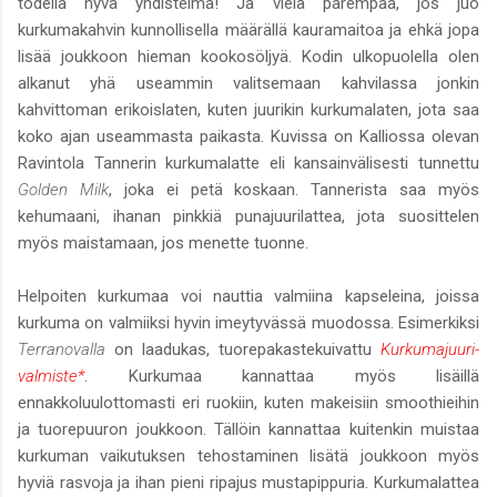
todella hyvä yhdistelmä! Ja vielä parempaa, jos juo
kurkumakahvin kunnollisella määrällä kauramaitoa ja ehkä jopa
lisää joukkoon hieman kookosöljyä. Kodin ulkopuolella olen
alkanut yhä useammin valitsemaan kahvilassa jonkin
kahvittoman erikoislaten, kuten juurikin kurkumalaten, jota saa
koko ajan useammasta paikasta. Kuvissa on Kalliossa olevan
Ravintola Tannerin kurkumalatte eli kansainvälisesti tunnettu
Golden Milk
, joka ei petä koskaan. Tannerista saa myös
kehumaani, ihanan pinkkiä punajuurilattea, jota suosittelen
myös maistamaan, jos menette tuonne.
Helpoiten kurkumaa voi nauttia valmiina kapseleina, joissa
kurkuma on valmiiksi hyvin imeytyvässä muodossa. Esimerkiksi
Terranovalla
on laadukas, tuorepakastekuivattu
Kurkumajuuri-
valmiste*
. Kurkumaa kannattaa myös lisäillä
ennakkoluulottomasti eri ruokiin, kuten makeisiin smoothieihin
ja tuorepuuron joukkoon. Tällöin kannattaa kuitenkin muistaa
kurkuman vaikutuksen tehostaminen lisätä joukkoon myös
hyviä rasvoja ja ihan pieni ripajus mustapippuria. Kurkumalattea