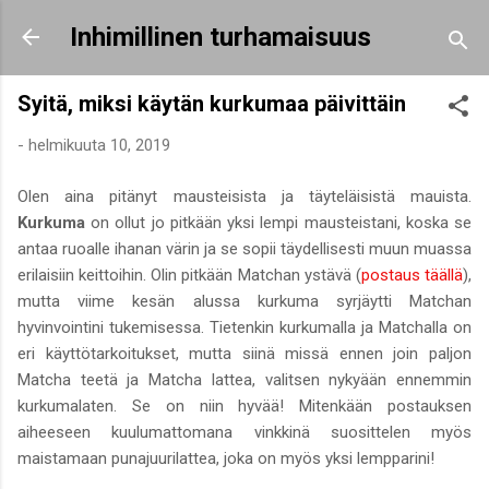
Siirry pääsisältöön
Inhimillinen turhamaisuus
Syitä, miksi käytän kurkumaa päivittäin
-
helmikuuta 10, 2019
Olen aina pitänyt mausteisista ja täyteläisistä mauista.
Kurkuma
on ollut jo pitkään yksi lempi mausteistani, koska se
antaa ruoalle ihanan värin ja se sopii täydellisesti muun muassa
erilaisiin keittoihin. Olin pitkään Matchan ystävä (
postaus täällä
),
mutta viime kesän alussa kurkuma syrjäytti Matchan
hyvinvointini tukemisessa. Tietenkin kurkumalla ja Matchalla on
eri käyttötarkoitukset, mutta siinä missä ennen join paljon
Matcha teetä ja Matcha lattea, valitsen nykyään ennemmin
kurkumalaten. Se on niin hyvää! Mitenkään postauksen
aiheeseen kuulumattomana vinkkinä suosittelen myös
maistamaan punajuurilattea, joka on myös yksi lempparini!