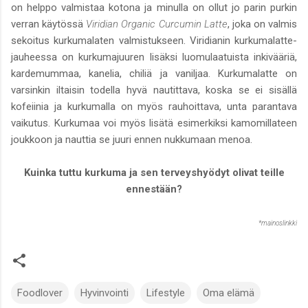
on helppo valmistaa kotona ja minulla on ollut jo parin purkin
verran käytössä
Viridian Organic Curcumin Latte
, joka on valmis
sekoitus kurkumalaten valmistukseen. Viridianin kurkumalatte-
jauheessa on kurkumajuuren lisäksi luomulaatuista inkivääriä,
kardemummaa, kanelia, chiliä ja vaniljaa. Kurkumalatte on
varsinkin iltaisin todella hyvä nautittava, koska se ei sisällä
kofeiinia ja kurkumalla on myös rauhoittava, unta parantava
vaikutus. Kurkumaa voi myös lisätä esimerkiksi kamomillateen
joukkoon ja nauttia se juuri ennen nukkumaan menoa.
Kuinka tuttu kurkuma ja sen terveyshyödyt olivat teille
ennestään?
*mainoslinkki
Foodlover
Hyvinvointi
Lifestyle
Oma elämä