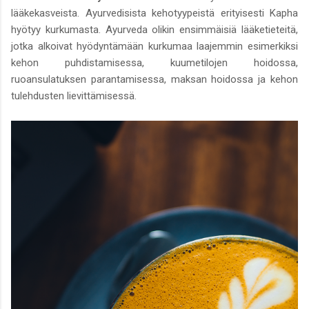
lääkekasveista. Ayurvedisista kehotyypeistä erityisesti Kapha
hyötyy kurkumasta. Ayurveda olikin ensimmäisiä lääketieteitä,
jotka alkoivat hyödyntämään kurkumaa laajemmin esimerkiksi
kehon puhdistamisessa, kuumetilojen hoidossa,
ruoansulatuksen parantamisessa, maksan hoidossa ja kehon
tulehdusten lievittämisessä.