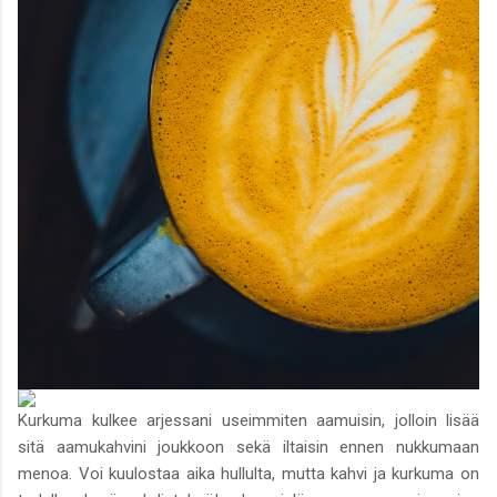
Kurkuma kulkee arjessani useimmiten aamuisin, jolloin lisää
sitä aamukahvini joukkoon sekä iltaisin ennen nukkumaan
menoa. Voi kuulostaa aika hullulta, mutta kahvi ja kurkuma on