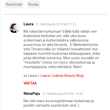
Ravintolat
Ruoka
Laura
10. helmikuuta 2019 klo 21.21
K
Mä rakastan kurkumaa! Välillä kyllä vältän sen
o
lisäämistä keittoihin ym, sillä olen kova
m
sotkemaan ja kurkumatahra valkoisessa
puserossa on aika hirveetä.. :E Mielenkiintoista
m
että Terranovalla on tollainen lisävalmiste! itse
kaipaisin tuoretta kurkumaa lähikauppaani, ehkä
e
pitää lähettää toivomus. Mun uusin suosikki on
n
"misolatte" missä voi myös olla kurkumaa ja
mustapippuria, sekä inkivääriä. Nam!
t
i
xx Laura /
Laura Loukola Beauty Blog
t
VASTAA
NiinaPaju
12. helmikuuta 2019 klo 14.32
Ma olen kans kova kayttamaan kurkumaa ja
juurikin samasta syysta kuin sina :)