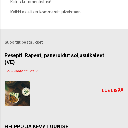
Kiitos kommentistasi!
L
Kaikki asialliset kommentit julkaistaan.
ä
h
e
t
ä
k
Suositut postaukset
o
m
m
Resepti: Rapeat, paneroidut soijasuikaleet
e
(VE)
n
t
-
joulukuuta 22, 2017
t
i
LUE LISÄÄ
HELPPO JA KEVYT UUNISEI