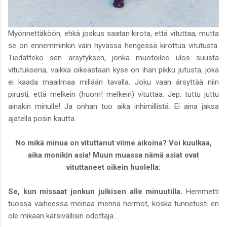
Myönnettäköön, ehkä joskus saatan kirota, että vituttaa, mutta
se on ennemminkin vain hyvässä hengessä kirottua vitutusta.
Tiedättekö sen ärsytyksen, jonka muotoilee ulos suusta
vitutuksena, vaikka oikeastaan kyse on ihan pikku jutusta, joka
ei kaada maailmaa millään tavalla. Joku vaan ärsyttää niin
pirusti, että melkein (huom! melkein) vituttaa. Jep, tuttu juttu
ainakin minulle! Ja onhan tuo aika inhimillistä. Ei aina jaksa
ajatella posin kautta.
No mikä minua on vituttanut viime aikoina? Voi kuulkaa,
aika monikin asia! Muun muassa nämä asiat ovat
vituttaneet oikein huolella:
Se, kun missaat jonkun julkisen alle minuutilla.
Hemmetti
tuossa vaiheessa meinaa mennä hermot, koska tunnetusti en
ole mikään kärsivällisin odottaja...