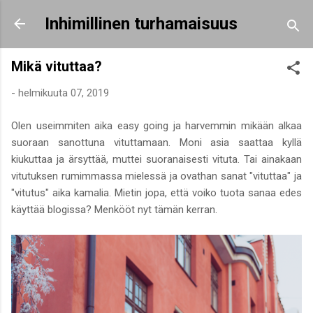
Siirry pääsisältöön
Inhimillinen turhamaisuus
Mikä vituttaa?
-
helmikuuta 07, 2019
Olen useimmiten aika easy going ja harvemmin mikään alkaa
suoraan sanottuna vituttamaan. Moni asia saattaa kyllä
kiukuttaa ja ärsyttää, muttei suoranaisesti vituta. Tai ainakaan
vitutuksen rumimmassa mielessä ja ovathan sanat "vituttaa" ja
"vitutus" aika kamalia. Mietin jopa, että voiko tuota sanaa edes
käyttää blogissa? Menkööt nyt tämän kerran.