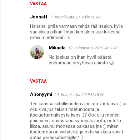
VASTAA
JonnaH.
7. helmikuuta 2019 klo 20.46
Hahaha, pitää varmaan tehdä tää itsekin, kyllä
saa äkkiä pitkän listan kun aloin sun lukiessa
omia miettimään. :D
Mikaela
18. helmikuuta 2019 klo 7.47
No joskus on ihan hyvä päästä
purkamaan ärsyttäviä asioita 😉
VASTAA
Anonyymi
14. helmikuuta 2019 klo 8.26
Tee kanssa kiitollisuuden aiheista vastaava :) ja
olis kiva jos tekisit itsetunnosta ja
itseluottamuksesta kans :)? Oot ollu monen
painoinen, sairastanu syömishäiriötä, ostellu
liikaa, asunu monessa paikassa jne :) miten
itsetuntosi on vaihdellut ja mitä vinkkejä voisit
antaa perässähiihtäjille? :)