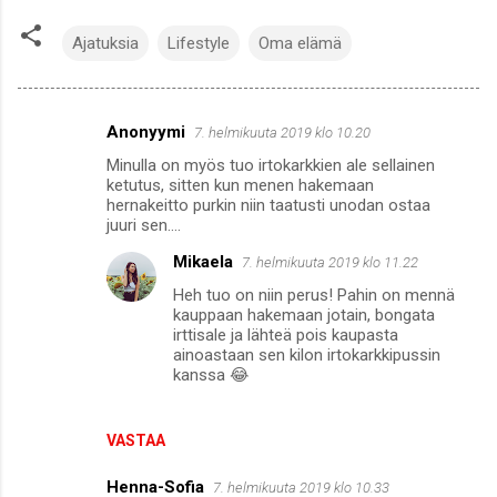
Ajatuksia
Lifestyle
Oma elämä
Anonyymi
7. helmikuuta 2019 klo 10.20
K
Minulla on myös tuo irtokarkkien ale sellainen
o
ketutus, sitten kun menen hakemaan
m
hernakeitto purkin niin taatusti unodan ostaa
juuri sen....
m
Mikaela
7. helmikuuta 2019 klo 11.22
e
Heh tuo on niin perus! Pahin on mennä
n
kauppaan hakemaan jotain, bongata
t
irttisale ja lähteä pois kaupasta
ainoastaan sen kilon irtokarkkipussin
i
kanssa 😂
t
VASTAA
Henna-Sofia
7. helmikuuta 2019 klo 10.33