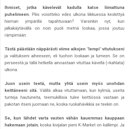
Ihmiset, jotka kävelevät kadulla katse liimattuna
puhelimeen.
Pliis voisitteko edes ulkona liikkuessa keskittyä
hieman ympärillä tapahtuvaan? Varsinkin nyt, kun
jalkakäytävällä on noin puoli metriä loskaa, jossa joutuu
rämpimään.
Tästä päästään näppärästi viime aikojen "lempi" vitutukseni
ja valitukseni aiheeseen, eli tuohon loskaan ja lumeen. Se on
perseestä ja tällä hetkellä ainoastaan vituttaa kävellä (=kahlata)
ulkona.
Juon usein teetä, mutta yhtä usein myös unohdan
keittäneeni sitä.
Välillä alkaa vituttamaan, kun kylmiä, useita
tunteja hautuneita, teemukillisia tulee keittiössä vastaan ja
pakotan itseni juomaan ne, koska ruokahävikkiä se teekin on.
Se, kun lähdet varta vasten vähän kauemmas kauppaan
hakemaan jotain
, koska kivijalan pieni K-Market on kalliimpi. Ja