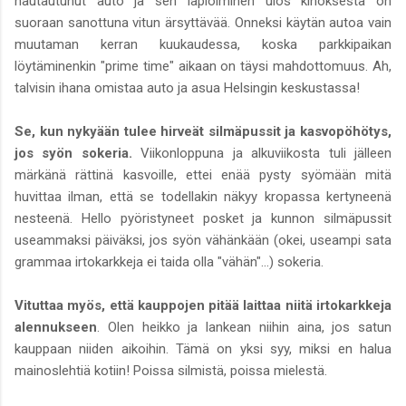
hautautunut auto ja sen lapioiminen ulos kinoksesta on
suoraan sanottuna vitun ärsyttävää. Onneksi käytän autoa vain
muutaman kerran kuukaudessa, koska parkkipaikan
löytäminenkin "prime time" aikaan on täysi mahdottomuus. Ah,
talvisin ihana omistaa auto ja asua Helsingin keskustassa!
Se, kun nykyään tulee hirveät silmäpussit ja kasvopöhötys,
jos syön sokeria.
Viikonloppuna ja alkuviikosta tuli jälleen
märkänä rättinä kasvoille, ettei enää pysty syömään mitä
huvittaa ilman, että se todellakin näkyy kropassa kertyneenä
nesteenä. Hello pyöristyneet posket ja kunnon silmäpussit
useammaksi päiväksi, jos syön vähänkään (okei, useampi sata
grammaa irtokarkkeja ei taida olla "vähän"...) sokeria.
Vituttaa myös, että kauppojen pitää laittaa niitä irtokarkkeja
alennukseen
. Olen heikko ja lankean niihin aina, jos satun
kauppaan niiden aikoihin. Tämä on yksi syy, miksi en halua
mainoslehtiä kotiin! Poissa silmistä, poissa mielestä.