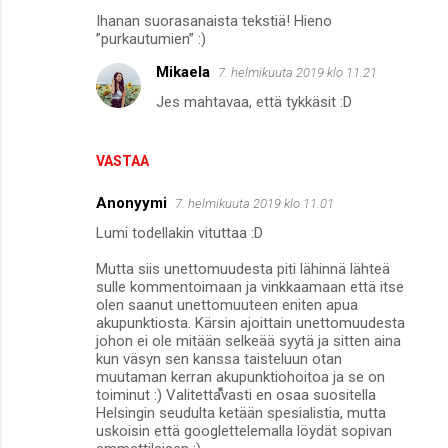
Ihanan suorasanaista tekstiä! Hieno
”purkautumien” :)
Mikaela
7. helmikuuta 2019 klo 11.21
Jes mahtavaa, että tykkäsit :D
VASTAA
Anonyymi
7. helmikuuta 2019 klo 11.01
Lumi todellakin vituttaa :D
Mutta siis unettomuudesta piti lähinnä lähteä
sulle kommentoimaan ja vinkkaamaan että itse
olen saanut unettomuuteen eniten apua
akupunktiosta. Kärsin ajoittain unettomuudesta
johon ei ole mitään selkeää syytä ja sitten aina
kun väsyn sen kanssa taisteluun otan
muutaman kerran akupunktiohoitoa ja se on
toiminut :) Valitettavasti en osaa suositella
Helsingin seudulta ketään spesialistia, mutta
uskoisin että googlettelemalla löydät sopivan