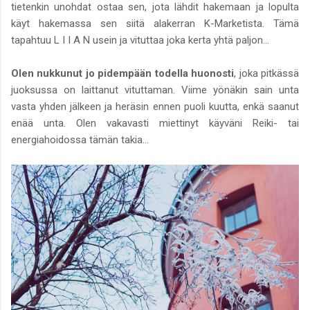
tietenkin unohdat ostaa sen, jota lähdit hakemaan ja lopulta
käyt hakemassa sen siitä alakerran K-Marketista. Tämä
tapahtuu L I I A N usein ja vituttaa joka kerta yhtä paljon...
Olen nukkunut jo pidempään todella huonosti
, joka pitkässä
juoksussa on laittanut vituttaman. Viime yönäkin sain unta
vasta yhden jälkeen ja heräsin ennen puoli kuutta, enkä saanut
enää unta. Olen vakavasti miettinyt käyväni Reiki- tai
energiahoidossa tämän takia...