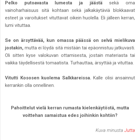
Pelko putoavasta lumesta ja jäästä
sekä oma
vainoharhaisuus sitä kohtaan sekä jalkakäytäviä blokkaavat
esteet ja varoitukset vituttavat oikein huolella. Eli jälleen kerran,
lumi vituttaa.
Se on ärsyttävää, kun omassa päässä on selvä mielikuva
jostakin,
mutta ei löydä sitä mistään tai epäonnistuu jatkuvasti.
Oli sitten kyse valokuvan ottamisesta, jostain materiasta tai
vaikka täydellisestä tomaatista. Turhauttaa, ärsyttää ja vituttaa.
Vitutti Kososen kuolema Salkkareissa.
Kalle olisi ansainnut
kerrankin olla onnellinen.
Pahoittelut vielä kerran rumasta kielenkäytöstä, mutta
voittehan samaistua edes joihinkin kohtiin?
Kuva minusta
Jutta