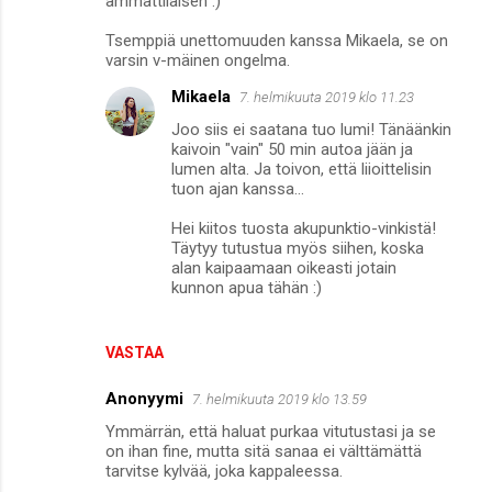
ammattilaisen :)
Tsemppiä unettomuuden kanssa Mikaela, se on
varsin v-mäinen ongelma.
Mikaela
7. helmikuuta 2019 klo 11.23
Joo siis ei saatana tuo lumi! Tänäänkin
kaivoin "vain" 50 min autoa jään ja
lumen alta. Ja toivon, että liioittelisin
tuon ajan kanssa...
Hei kiitos tuosta akupunktio-vinkistä!
Täytyy tutustua myös siihen, koska
alan kaipaamaan oikeasti jotain
kunnon apua tähän :)
VASTAA
Anonyymi
7. helmikuuta 2019 klo 13.59
Ymmärrän, että haluat purkaa vitutustasi ja se
on ihan fine, mutta sitä sanaa ei välttämättä
tarvitse kylvää, joka kappaleessa.