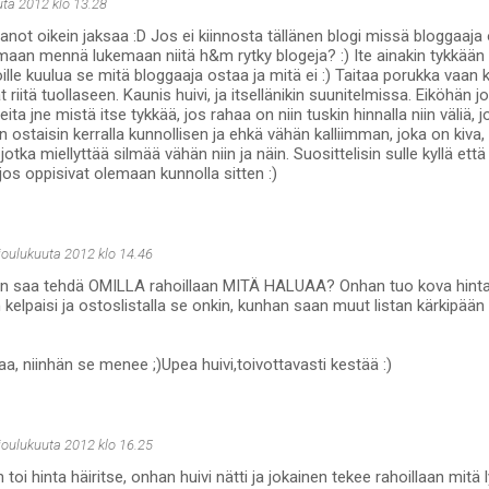
uta 2012 klo 13.28
anot oikein jaksaa :D Jos ei kiinnosta tällänen blogi missä bloggaaja
rmaan mennä lukemaan niitä h&m rytky blogeja? :) Ite ainakin tykkään 
ille kuulua se mitä bloggaaja ostaa ja mitä ei :) Taitaa porukka vaan ka
at riitä tuollaseen. Kaunis huivi, ja itsellänikin suunitelmissa. Eiköhän 
eita jne mistä itse tykkää, jos rahaa on niin tuskin hinnalla niin väliä, j
 ostaisin kerralla kunnollisen ja ehkä vähän kalliimman, joka on kiva
otka miellyttää silmää vähän niin ja näin. Suosittelisin sulle kyllä ett
jos oppisivat olemaan kunnolla sitten :)
 joulukuuta 2012 klo 14.46
en saa tehdä OMILLA rahoillaan MITÄ HALUAA? Onhan tuo kova hinta h
n kelpaisi ja ostoslistalla se onkin, kunhan saan muut listan kärkipään
aa, niinhän se menee ;)Upea huivi,toivottavasti kestää :)
 joulukuuta 2012 klo 16.25
toi hinta häiritse, onhan huivi nätti ja jokainen tekee rahoillaan mitä 