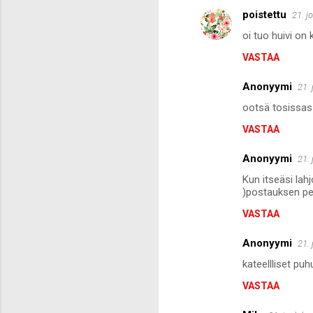
poistettu
21. j
oi tuo huivi on 
VASTAA
Anonyymi
21.
ootsä tosissas
VASTAA
Anonyymi
21.
Kun itseäsi lahj
)postauksen perh
VASTAA
Anonyymi
21.
kateellliset pu
VASTAA