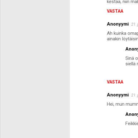
kestää, niin m
m
VASTAA
m
Anonyymi
e
21.
n
Ah kuinka omape
ainakin löytäisin
t
Anon
i
Sinä o
t
siellä
VASTAA
Anonyymi
21.
Hei, mun mummu
Anon
Feikki