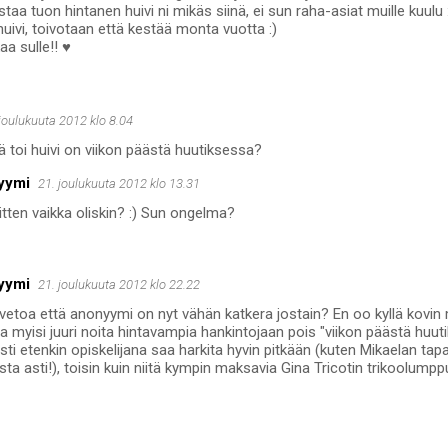
taa tuon hintanen huivi ni mikäs siinä, ei sun raha-asiat muille kuulu 
huivi, toivotaan että kestää monta vuotta :)
aa sulle!! ♥
 joulukuuta 2012 klo 8.04
ä toi huivi on viikon päästä huutiksessa?
yymi
21. joulukuuta 2012 klo 13.31
itten vaikka oliskin? :) Sun ongelma?
yymi
21. joulukuuta 2012 klo 22.22
vetoa että anonyymi on nyt vähän katkera jostain? En oo kyllä kovin
a myisi juuri noita hintavampia hankintojaan pois "viikon päästä huut
ti etenkin opiskelijana saa harkita hyvin pitkään (kuten Mikaelan ta
ta asti!), toisin kuin niitä kympin maksavia Gina Tricotin trikoolumppu