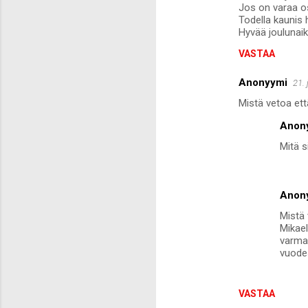
Jos on varaa os
Todella kaunis 
Hyvää joulunaik
VASTAA
Anonyymi
21.
Mistä vetoa ett
Anon
Mitä s
Anon
Mistä 
Mikael
varmas
vuodes
VASTAA