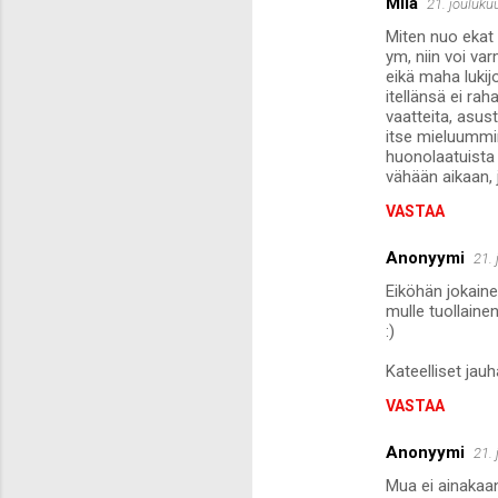
Mila
21. jouluku
Miten nuo ekat 
ym, niin voi va
eikä maha lukijo
itellänsä ei rah
vaatteita, asust
itse mieluummin
huonolaatuista j
vähään aikaan, 
VASTAA
Anonyymi
21.
Eiköhän jokain
mulle tuollaine
:)
Kateelliset jauh
VASTAA
Anonyymi
21.
Mua ei ainakaan 