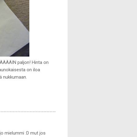
NÄÄÄÄIN paljon! Hinta on
aunokaisesta on iloa
nä nukkumaan.
aljo mielummi :D mut jos