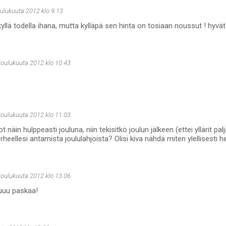
oulukuuta 2012 klo 9.13
kyllä todella ihana, mutta kylläpä sen hinta on tosiaan noussut ! hyvät 
 joulukuuta 2012 klo 10.43
 joulukuuta 2012 klo 11.03
ot näin hulppeasti jouluna, niin tekisitkö joulun jälkeen (ettei yllärit pa
eellesi antamista joululahjoista? Olisi kiva nähdä miten ylellisesti he
 joulukuuta 2012 klo 13.06
huuu paskaa!