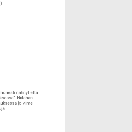
:)
 monesti nähnyt että
iksessa". Niitähän
pauksessa jo viime
ja.