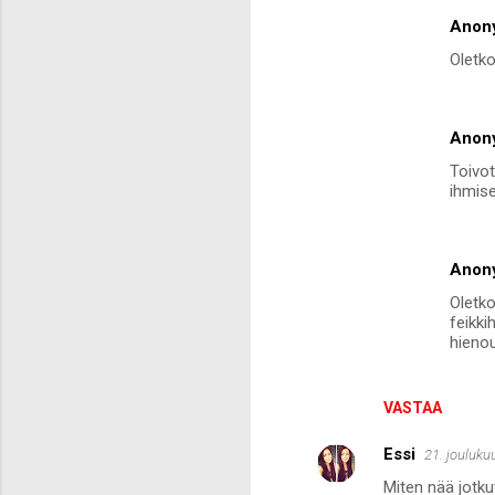
Anon
Oletko
Anon
Toivot
ihmise
Anon
Oletko
feikki
hienou
VASTAA
Essi
21. jouluku
Miten nää jotkut