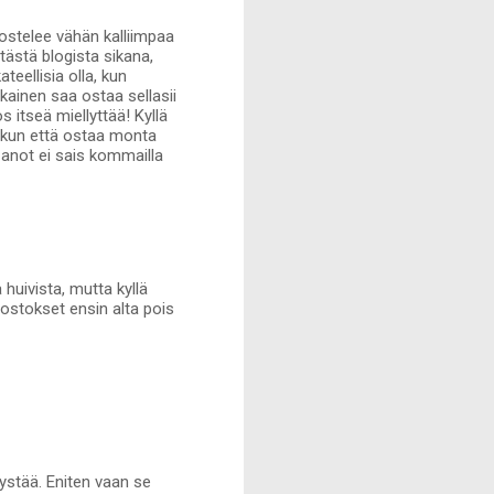
 ostelee vähän kalliimpaa
tästä blogista sikana,
teellisia olla, kun
jokainen saa ostaa sellasii
os itseä miellyttää! Kyllä
, kun että ostaa monta
ä anot ei sais kommailla
uivista, mutta kyllä
 ostokset ensin alta pois
lystää. Eniten vaan se