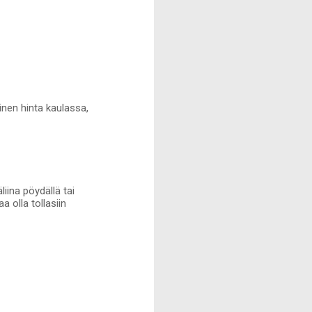
inen hinta kaulassa,
liina pöydällä tai
a olla tollasiin