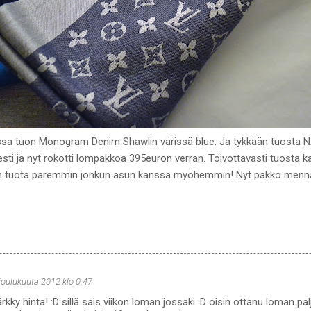
ssa tuon Monogram Denim Shawlin värissä blue. Ja tykkään tuosta 
esti ja nyt rokotti lompakkoa 395euron verran. Toivottavasti tuosta k
ilen tuota paremmin jonkun asun kanssa myöhemmin! Nyt pakko men
 joulukuuta 2012 klo 0.47
kky hinta! :D sillä sais viikon loman jossaki :D oisin ottanu loman p