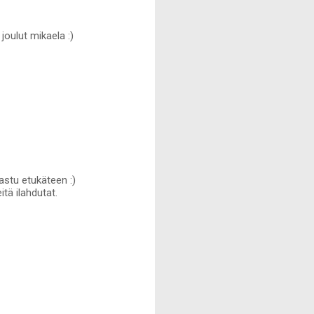
joulut mikaela :)
ljastu etukäteen :)
itä ilahdutat.