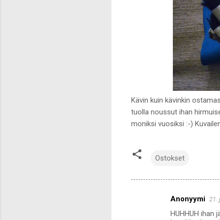
Kävin kuin kävinkin ostama
tuolla noussut ihan hirmuis
moniksi vuosiksi :-) Kuva
Ostokset
Anonyymi
21.
K
HUHHUH ihan jär
o