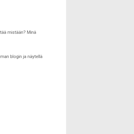
öytää mistään? Minä
man blogin ja näytellä