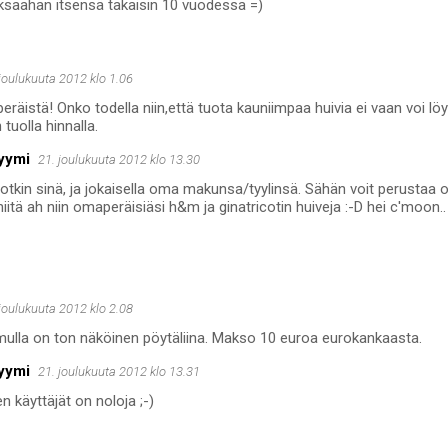
aksaahan itsensä takaisin 10 vuodessa =)
 joulukuuta 2012 klo 1.06
räistä! Onko todella niin,että tuota kauniimpaa huivia ei vaan voi l
 tuolla hinnalla.
yymi
21. joulukuuta 2012 klo 13.30
otkin sinä, ja jokaisella oma makunsa/tyylinsä. Sähän voit perustaa o
 niitä ah niin omaperäisiäsi h&m ja ginatricotin huiveja :-D hei c'moon..
 joulukuuta 2012 klo 2.08
lla on ton näköinen pöytäliina. Makso 10 euroa eurokankaasta.
yymi
21. joulukuuta 2012 klo 13.31
en käyttäjät on noloja ;-)