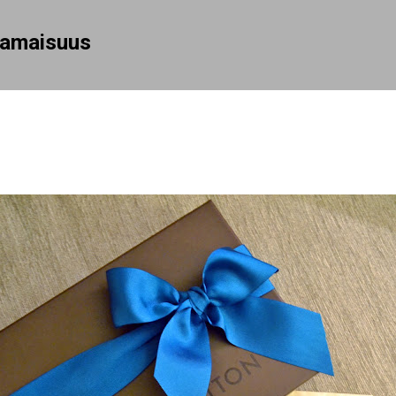
Siirry pääsisältöön
rhamaisuus