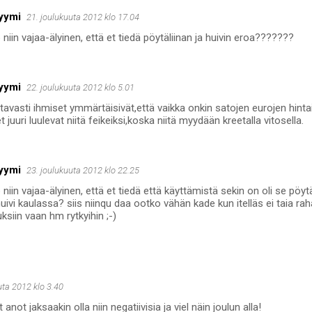
yymi
21. joulukuuta 2012 klo 17.04
 niin vajaa-älyinen, että et tiedä pöytäliinan ja huivin eroa???????
yymi
22. joulukuuta 2012 klo 5.01
tavasti ihmiset ymmärtäisivät,että vaikka onkin satojen eurojen hinta
t juuri luulevat niitä feikeiksi,koska niitä myydään kreetalla vitosella.
yymi
23. joulukuuta 2012 klo 22.25
 niin vajaa-älyinen, että et tiedä että käyttämistä sekin on oli se pöytä
huivi kaulassa? siis niinqu daa ootko vähän kade kun itelläs ei taia raha
ksiin vaan hm rytkyihin ;-)
uta 2012 klo 3.40
 anot jaksaakin olla niin negatiivisia ja viel näin joulun alla!