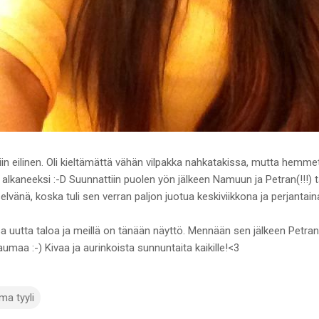
n eilinen. Oli kieltämättä vähän vilpakka nahkatakissa, mutta hemmet
i alkaneeksi :-D Suunnattiin puolen yön jälkeen Namuun ja Petran(!!!)
selvänä, koska tuli sen verran paljon juotua keskiviikkona ja perjantain
sa uutta taloa ja meillä on tänään näyttö. Mennään sen jälkeen Petr
umaa :-) Kivaa ja aurinkoista sunnuntaita kaikille!<3
ma tyyli