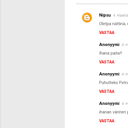
Nipsu
4. maalis
K
Oletpa nättinä,
o
VASTAA
m
m
Anonyymi
4. 
e
Ihana paita!!
n
VASTAA
t
i
Anonyymi
4. 
t
Puhutteks Petra
VASTAA
Anonyymi
4. 
ihanan värinen p
VASTAA