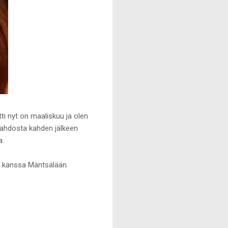
ti nyt on maaliskuu ja olen
 tahdosta kahden jälkeen
a.
an kanssa Mäntsälään