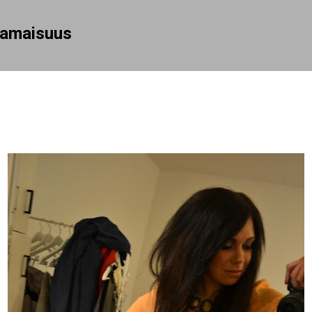
Siirry pääsisältöön
rhamaisuus