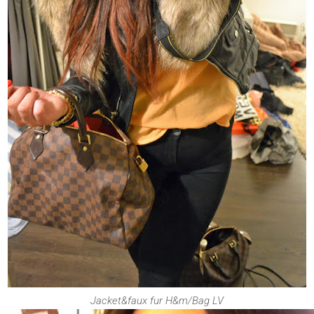
Jacket&faux fur H&m/Bag LV