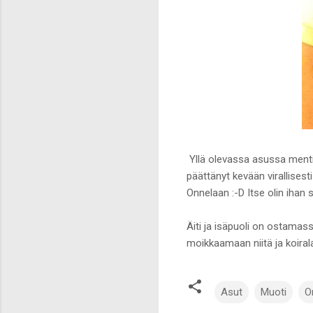
Yllä olevassa asussa mentii
päättänyt kevään virallisest
Onnelaan :-D Itse olin ihan 
Äiti ja isäpuoli on ostamas
moikkaamaan niitä ja koirala
Asut
Muoti
O