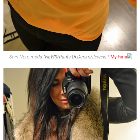
Shirt Vero moda (NEW!)/Pants Dr.Denim/Jewels *
My Fiina