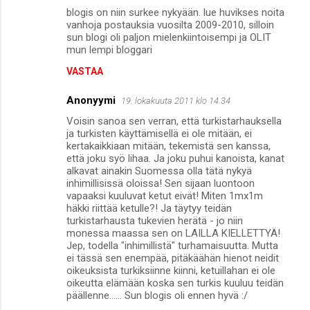
blogis on niin surkee nykyään. lue huvikses noita
vanhoja postauksia vuosilta 2009-2010, silloin
sun blogi oli paljon mielenkiintoisempi ja OLIT
mun lempi bloggari
VASTAA
Anonyymi
19. lokakuuta 2011 klo 14.34
Voisin sanoa sen verran, että turkistarhauksella
ja turkisten käyttämisellä ei ole mitään, ei
kertakaikkiaan mitään, tekemistä sen kanssa,
että joku syö lihaa. Ja joku puhui kanoista, kanat
alkavat ainakin Suomessa olla tätä nykyä
inhimillisissä oloissa! Sen sijaan luontoon
vapaaksi kuuluvat ketut eivät! Miten 1mx1m
häkki riittää ketulle?! Ja täytyy teidän
turkistarhausta tukevien herätä - jo niin
monessa maassa sen on LAILLA KIELLETTYÄ!
Jep, todella "inhimillistä" turhamaisuutta. Mutta
ei tässä sen enempää, pitäkäähän hienot neidit
oikeuksista turkiksiinne kiinni, ketuillahan ei ole
oikeutta elämään koska sen turkis kuuluu teidän
päällenne...... Sun blogis oli ennen hyvä :/