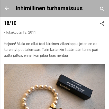
Siirry pääsisältöön
Inhimillinen turhamaisuus
18/10
-
lokakuuta 18, 2011
Hejsan! Mulla on ollut tosi kiireinen viikonloppu, joten en oo
kerennyt postailemaan. Tulin kuitenkin lisäämään tänne pari
uutta juttua, ennenkun pitää taas rientää.