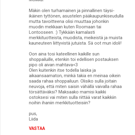
i
Mäkin olen turhamainen ja pinnallinen täysi-
t
ikäinen tyttönen, asustelen pääkaupunkiseudulla
mutta tavoitteena olisi muuttaa johonkin
muodin mekkaan kuten Roomaan tai
Lontooseen. :) Tykkään kamalasti
merkkituotteista, muodista, meikeistä ja muista
kauneuteen liittyvistä jutuista. Sä oot mun idoli!
Oon aina tosi kateellinen kaikille sun
shoppailuille, etenkin toi edellisen postauksen
pipo oli aivan mahtava<3
Olen kuitenkin itse todella laiska ja
aikaansaamaton, minkä takia en meinaa oikein
saada rahaa shoppailuun. Olisiko sulla joitain
neuvoja, että miten saisin vähällä vaivalla rahaa
törsättäväksi? Maksaako mamisi kaikki
ostoksesi vai miten sulla riittää varat kaikkiin
noihin ihaniin merkkituotteisiin?
pus,
Liida
VASTAA