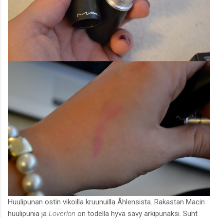
Huulipunan ostin vikoilla kruunuilla Åhlensista. Rakastan Macin
huulipunia ja
Loverlon
on todella hyvä sävy arkipunaksi. Suht