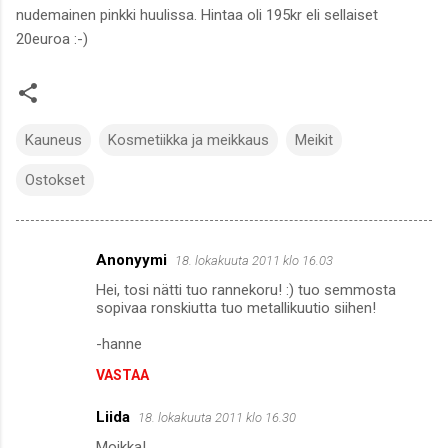
nudemainen pinkki huulissa. Hintaa oli 195kr eli sellaiset
20euroa :-)
Kauneus
Kosmetiikka ja meikkaus
Meikit
Ostokset
Anonyymi
18. lokakuuta 2011 klo 16.03
K
Hei, tosi nätti tuo rannekoru! :) tuo semmosta
o
sopivaa ronskiutta tuo metallikuutio siihen!
m
-hanne
m
VASTAA
e
n
Liida
18. lokakuuta 2011 klo 16.30
t
Moikka!