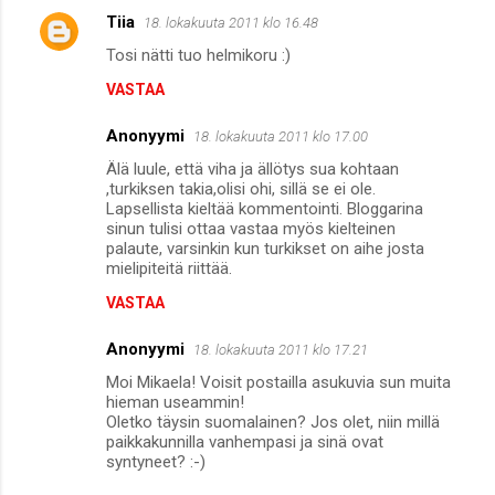
Tiia
18. lokakuuta 2011 klo 16.48
Tosi nätti tuo helmikoru :)
VASTAA
Anonyymi
18. lokakuuta 2011 klo 17.00
Älä luule, että viha ja ällötys sua kohtaan
,turkiksen takia,olisi ohi, sillä se ei ole.
Lapsellista kieltää kommentointi. Bloggarina
sinun tulisi ottaa vastaa myös kielteinen
palaute, varsinkin kun turkikset on aihe josta
mielipiteitä riittää.
VASTAA
Anonyymi
18. lokakuuta 2011 klo 17.21
Moi Mikaela! Voisit postailla asukuvia sun muita
hieman useammin!
Oletko täysin suomalainen? Jos olet, niin millä
paikkakunnilla vanhempasi ja sinä ovat
syntyneet? :-)