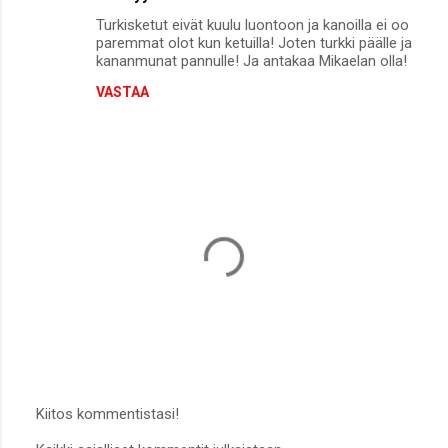
Turkisketut eivät kuulu luontoon ja kanoilla ei oo
paremmat olot kun ketuilla! Joten turkki päälle ja
kananmunat pannulle! Ja antakaa Mikaelan olla!
VASTAA
Kiitos kommentistasi!
L