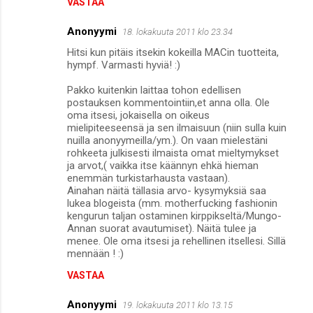
VASTAA
Anonyymi
18. lokakuuta 2011 klo 23.34
Hitsi kun pitäis itsekin kokeilla MACin tuotteita,
hympf. Varmasti hyviä! :)
Pakko kuitenkin laittaa tohon edellisen
postauksen kommentointiin,et anna olla. Ole
oma itsesi, jokaisella on oikeus
mielipiteeseensä ja sen ilmaisuun (niin sulla kuin
nuilla anonyymeilla/ym.). On vaan mielestäni
rohkeeta julkisesti ilmaista omat mieltymykset
ja arvot,( vaikka itse käännyn ehkä hieman
enemmän turkistarhausta vastaan).
Ainahan näitä tällasia arvo- kysymyksiä saa
lukea blogeista (mm. motherfucking fashionin
kengurun taljan ostaminen kirppikseltä/Mungo-
Annan suorat avautumiset). Näitä tulee ja
menee. Ole oma itsesi ja rehellinen itsellesi. Sillä
mennään ! :)
VASTAA
Anonyymi
19. lokakuuta 2011 klo 13.15