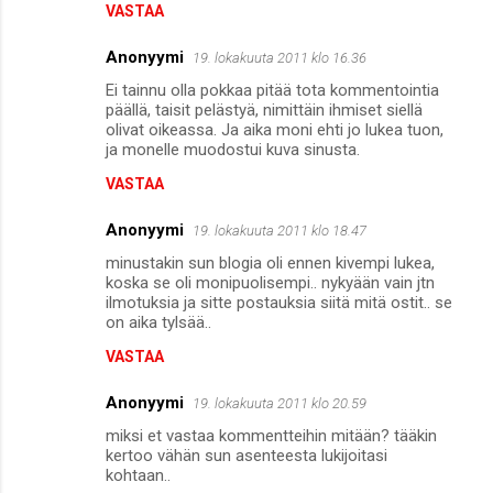
VASTAA
Anonyymi
19. lokakuuta 2011 klo 16.36
Ei tainnu olla pokkaa pitää tota kommentointia
päällä, taisit pelästyä, nimittäin ihmiset siellä
olivat oikeassa. Ja aika moni ehti jo lukea tuon,
ja monelle muodostui kuva sinusta.
VASTAA
Anonyymi
19. lokakuuta 2011 klo 18.47
minustakin sun blogia oli ennen kivempi lukea,
koska se oli monipuolisempi.. nykyään vain jtn
ilmotuksia ja sitte postauksia siitä mitä ostit.. se
on aika tylsää..
VASTAA
Anonyymi
19. lokakuuta 2011 klo 20.59
miksi et vastaa kommentteihin mitään? tääkin
kertoo vähän sun asenteesta lukijoitasi
kohtaan..