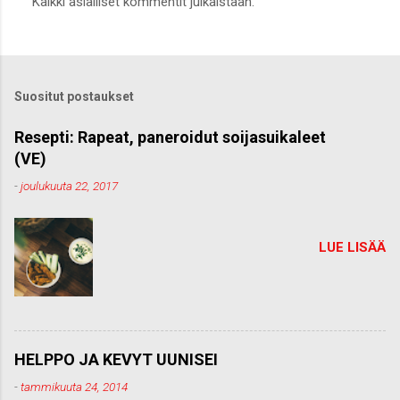
Kaikki asialliset kommentit julkaistaan.
ä
h
e
t
ä
k
Suositut postaukset
o
m
m
Resepti: Rapeat, paneroidut soijasuikaleet
e
(VE)
n
t
-
joulukuuta 22, 2017
t
i
LUE LISÄÄ
HELPPO JA KEVYT UUNISEI
-
tammikuuta 24, 2014