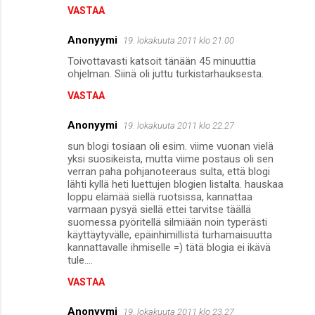
VASTAA
Anonyymi
19. lokakuuta 2011 klo 21.00
Toivottavasti katsoit tänään 45 minuuttia
ohjelman. Siinä oli juttu turkistarhauksesta.
VASTAA
Anonyymi
19. lokakuuta 2011 klo 22.27
sun blogi tosiaan oli esim. viime vuonan vielä
yksi suosikeista, mutta viime postaus oli sen
verran paha pohjanoteeraus sulta, että blogi
lähti kyllä heti luettujen blogien listalta. hauskaa
loppu elämää siellä ruotsissa, kannattaa
varmaan pysyä siellä ettei tarvitse täällä
suomessa pyöritellä silmiään noin typerästi
käyttäytyvälle, epäinhimillistä turhamaisuutta
kannattavalle ihmiselle =) tätä blogia ei ikävä
tule....
VASTAA
Anonyymi
19. lokakuuta 2011 klo 23.27