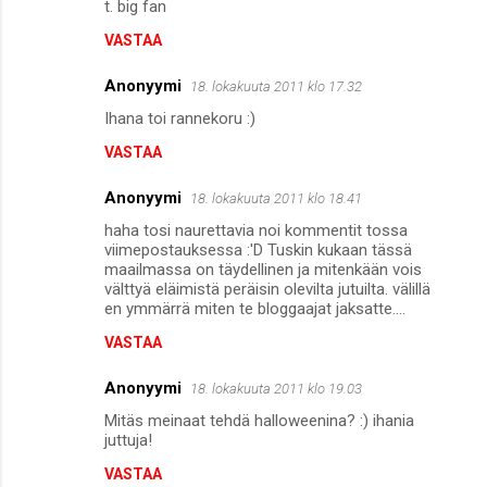
t. big fan
VASTAA
Anonyymi
18. lokakuuta 2011 klo 17.32
Ihana toi rannekoru :)
VASTAA
Anonyymi
18. lokakuuta 2011 klo 18.41
haha tosi naurettavia noi kommentit tossa
viimepostauksessa :'D Tuskin kukaan tässä
maailmassa on täydellinen ja mitenkään vois
välttyä eläimistä peräisin olevilta jutuilta. välillä
en ymmärrä miten te bloggaajat jaksatte....
VASTAA
Anonyymi
18. lokakuuta 2011 klo 19.03
Mitäs meinaat tehdä halloweenina? :) ihania
juttuja!
VASTAA