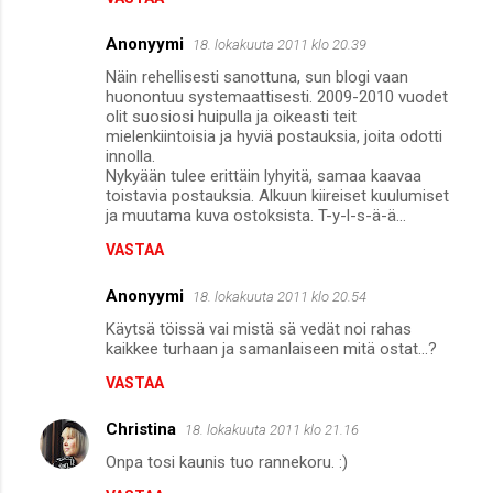
Anonyymi
18. lokakuuta 2011 klo 20.39
Näin rehellisesti sanottuna, sun blogi vaan
huonontuu systemaattisesti. 2009-2010 vuodet
olit suosiosi huipulla ja oikeasti teit
mielenkiintoisia ja hyviä postauksia, joita odotti
innolla.
Nykyään tulee erittäin lyhyitä, samaa kaavaa
toistavia postauksia. Alkuun kiireiset kuulumiset
ja muutama kuva ostoksista. T-y-l-s-ä-ä...
VASTAA
Anonyymi
18. lokakuuta 2011 klo 20.54
Käytsä töissä vai mistä sä vedät noi rahas
kaikkee turhaan ja samanlaiseen mitä ostat...?
VASTAA
Christina
18. lokakuuta 2011 klo 21.16
Onpa tosi kaunis tuo rannekoru. :)