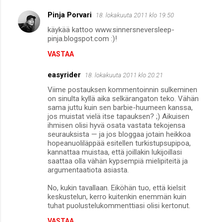
Pinja Porvari
18. lokakuuta 2011 klo 19.50
käykää kattoo www.sinnersneversleep-
pinja.blogspot.com :)!
VASTAA
easyrider
18. lokakuuta 2011 klo 20.21
Viime postauksen kommentoinnin sulkeminen
on sinulta kyllä aika selkärangaton teko. Vähän
sama juttu kuin sen barbie-huumeen kanssa,
jos muistat vielä itse tapauksen? ;) Aikuisen
ihmisen olisi hyvä osata vastata tekojensa
seurauksista — ja jos bloggaa jotain heikkoa
hopeanuoliläppää esitellen turkistupsupipoa,
kannattaa muistaa, että joillakin lukijoillasi
saattaa olla vähän kypsempiä mielipiteitä ja
argumentaatiota asiasta.
No, kukin tavallaan. Eiköhän tuo, että kielsit
keskustelun, kerro kuitenkin enemmän kuin
tuhat puolustelukommenttiasi olisi kertonut.
VASTAA