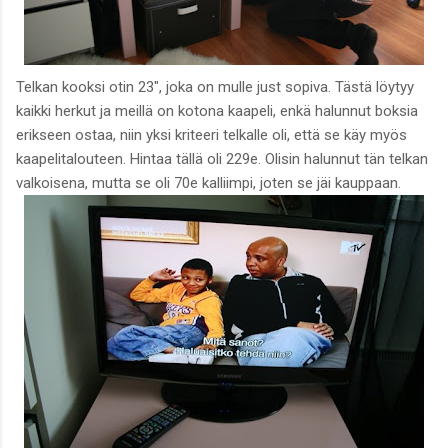
Telkan kooksi otin 23", joka on mulle just sopiva. Tästä löytyy
kaikki herkut ja meillä on kotona kaapeli, enkä halunnut boksia
erikseen ostaa, niin yksi kriteeri telkalle oli, että se käy myös
kaapelitalouteen. Hintaa tällä oli 229e. Olisin halunnut tän telkan
valkoisena, mutta se oli 70e kalliimpi, joten se jäi kauppaan.