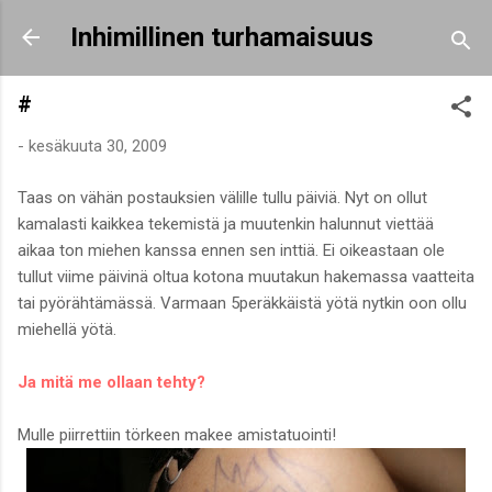
Siirry pääsisältöön
Inhimillinen turhamaisuus
#
-
kesäkuuta 30, 2009
Taas on vähän postauksien välille tullu päiviä. Nyt on ollut
kamalasti kaikkea tekemistä ja muutenkin halunnut viettää
aikaa ton miehen kanssa ennen sen inttiä. Ei oikeastaan ole
tullut viime päivinä oltua kotona muutakun hakemassa vaatteita
tai pyörähtämässä. Varmaan 5peräkkäistä yötä nytkin oon ollu
miehellä yötä.
Ja mitä me ollaan tehty?
Mulle piirrettiin törkeen makee amistatuointi!