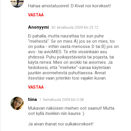
Hahaa amistatuoinnit :D Kivat noi korvikset!
VASTAA
Anonyymi
30. kesäkuuta 2009 klo 23.12
Ei pahalla, mutta naurattaa toi sun puhe
"miehestä". Se on mies A) jos se on mies, toi
on poika - inttiin vasta menossa :D tai B) jos on
avo- tai avioMIES. Te ette vissiinkään asu
yhdessä. Puhu poikaystävästä tai pojasta, tai
käytä nimeä. Mies on avokki tai aviomies. Ja
tiedoksesi, että "mieheke"-sanaa käytetään
juurikin avomiehestä puhuttaessa. Annat
itsestäsi vaan jotenkin tosi vajakin kuvan.
VASTAA
tiina
1. heinäkuuta 2009 klo 0.08
Mukavan näköisen miehen oot saanut! Mutta
oot kyllä itsekkin niin kaunis :)
Ja aivan ihanat noi sulkakorvikset!