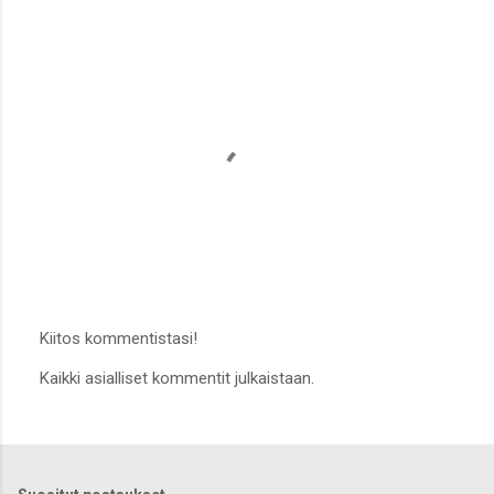
Kiitos kommentistasi!
L
Kaikki asialliset kommentit julkaistaan.
ä
h
e
t
ä
k