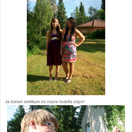
Ja toinen serkkuni on myös todella söpö!