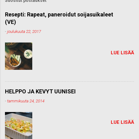
Suositut postaukset
o
m
m
Resepti: Rapeat, paneroidut soijasuikaleet
e
(VE)
n
t
-
joulukuuta 22, 2017
t
i
LUE LISÄÄ
HELPPO JA KEVYT UUNISEI
-
tammikuuta 24, 2014
LUE LISÄÄ