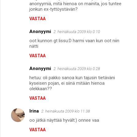
anonyymiä, mitä hienoa on mainita, jos tuntee
jonkun ex-tyttöystävän?
VASTAA
Anonyymi
2. heinäkuuta 2009 klo 0.10
oot kunnon gt lissu:D harmi vaan kun oot niin
nätti
VASTAA
Anonyymi
2. heinäkuuta 2009 klo 0.28
hetuu: oli pakko sanoa kun tajusin tietäväni
kyseisen pojan, ei siinä mitään hienoa
olekkaan??
VASTAA
Irina
2. heinäkuuta 2009 klo 11.38
oo jätkä näyttää hyvält:) onnee vaa
VASTAA