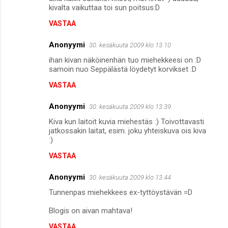
o
kivalta vaikuttaa toi sun poitsus:D
m
VASTAA
m
Anonyymi
e
30. kesäkuuta 2009 klo 13.10
n
ihan kivan näköinenhän tuo miehekkeesi on :D
samoin nuo Seppälästä löydetyt korvikset :D
t
VASTAA
i
t
Anonyymi
30. kesäkuuta 2009 klo 13.39
Kiva kun laitoit kuvia miehestäs :) Toivottavasti
jatkossakin laitat, esim. joku yhteiskuva ois kiva
:)
VASTAA
Anonyymi
30. kesäkuuta 2009 klo 13.44
Tunnenpas miehekkees ex-tyttöystävän =D
Blogis on aivan mahtava!
VASTAA