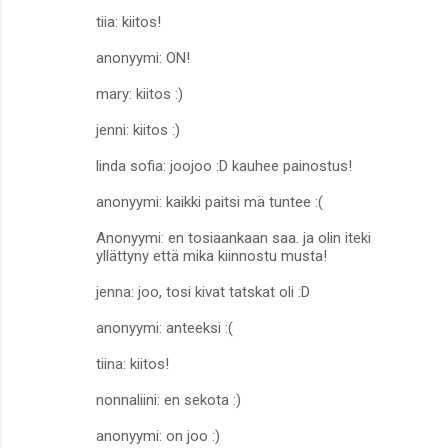
tiia: kiitos!
anonyymi: ON!
mary: kiitos :)
jenni: kiitos :)
linda sofia: joojoo :D kauhee painostus!
anonyymi: kaikki paitsi mä tuntee :(
Anonyymi: en tosiaankaan saa. ja olin iteki
yllättyny että mika kiinnostu musta!
jenna: joo, tosi kivat tatskat oli :D
anonyymi: anteeksi :(
tiina: kiitos!
nonnaliini: en sekota :)
anonyymi: on joo :)