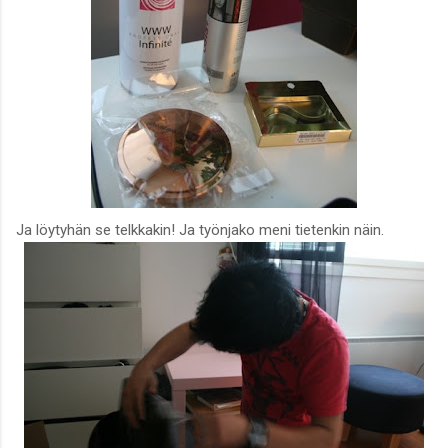
Ja löytyhän se telkkakin! Ja työnjako meni tietenkin näin.