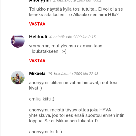
2. heinäkuuta 2009 klo 19.02
Toi ukko näyttää kyllä tosi tutulta... Ei voi olla se
keneks sitä luulen... :o Alkaako sen nimi H:lla?
VASTAA
Helituuli
4. heinäkuuta 2009 klo 0.15
ymmärrän, mut yleensä ex mainitaan
_loukatakseen_ :-)
VASTAA
Mikaela
19. heinäkuuta 2009 klo 22.43
anonyymi: olihan ne vähän hintavat, mut tosi
kivat :)
emilia: kiitti :)
anonyymi: meistä täytyy ottaa joku HYVÄ
yhteiskuva, jos toi ees enää suostuu ennen intin
loppua. Se ei tykkää sen tukasta :D
anonyymi: kiitti :)