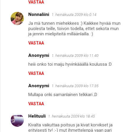
VASTAA
Nonnaliini
1. heinäkuuta 2009 klo 0.14
Ja mä tunnen miehekkees :) Kaikkee hyvää mun
puolesta teille, toivon todella, ettet sekota mun
ja jennin mielipiteitä milläänlailla. :)
VASTAA
Anonyymi
1. heinäkuuta 2009 klo 11.40
heiii onko toi maiju hyvinkääällä koulussa :D
VASTAA
Anonyymi
1. heinäkuuta 2009 klo 17.35
Mullapa onki samanlainen telkkari ;D
VASTAA
Helituuli
1. heinäkuuta 2009 klo 18.45
Kivalta vaikuttaa poitsus ja kivat korvikset ja
erityisesti tv! :-) mut ihmettelenpä vaan pari