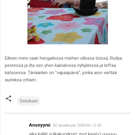
Eilinen meni vaan hengailessa miehen ollessa töissä, Rudya
pestessä ja ilta sen yhen kainalossa nyhjätessä ja leffaa
katsoessa. Tänäänkin on "vapaapäivä", jonka aion viettää
aurinkoa ottaen.
Ostokset
Anonyymi
30. kesäkuuta 2009 klo 12.43
K
aika kalliit sulkakorvikset, mut kivat=) uuuuuu,