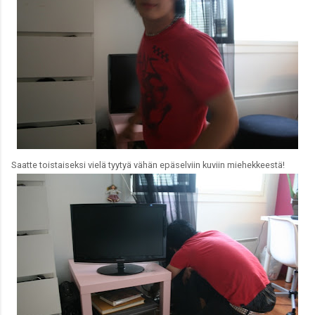
Saatte toistaiseksi vielä tyytyä vähän epäselviin kuviin miehekkeestä!