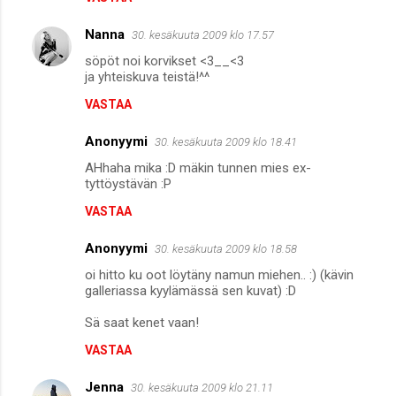
Nanna
30. kesäkuuta 2009 klo 17.57
söpöt noi korvikset <3__<3
ja yhteiskuva teistä!^^
VASTAA
Anonyymi
30. kesäkuuta 2009 klo 18.41
AHhaha mika :D mäkin tunnen mies ex-
tyttöystävän :P
VASTAA
Anonyymi
30. kesäkuuta 2009 klo 18.58
oi hitto ku oot löytäny namun miehen.. :) (kävin
galleriassa kyylämässä sen kuvat) :D
Sä saat kenet vaan!
VASTAA
Jenna
30. kesäkuuta 2009 klo 21.11