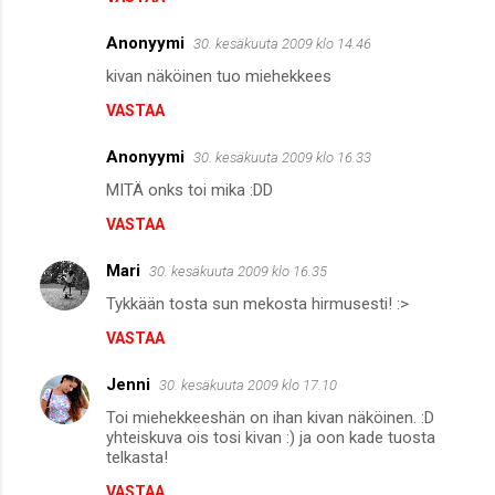
Anonyymi
30. kesäkuuta 2009 klo 14.46
kivan näköinen tuo miehekkees
VASTAA
Anonyymi
30. kesäkuuta 2009 klo 16.33
MITÄ onks toi mika :DD
VASTAA
Mari
30. kesäkuuta 2009 klo 16.35
Tykkään tosta sun mekosta hirmusesti! :>
VASTAA
Jenni
30. kesäkuuta 2009 klo 17.10
Toi miehekkeeshän on ihan kivan näköinen. :D
yhteiskuva ois tosi kivan :) ja oon kade tuosta
telkasta!
VASTAA