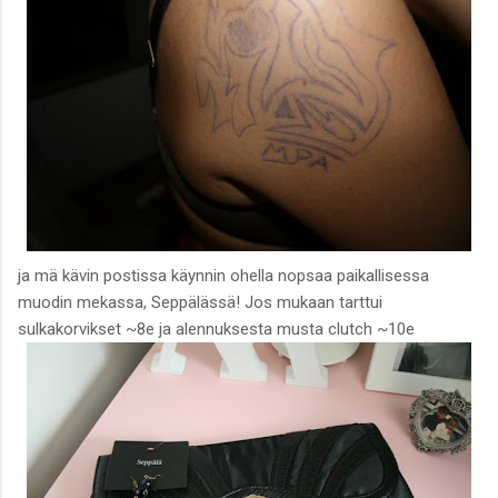
ja mä kävin postissa käynnin ohella nopsaa paikallisessa
muodin mekassa, Seppälässä! Jos mukaan tarttui
sulkakorvikset ~8e ja alennuksesta musta clutch ~10e