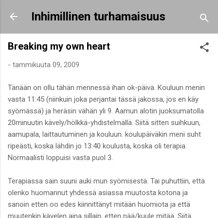
Siirry pääsisältöön
Inhimillinen turhamaisuus
Breaking my own heart
-
tammikuuta 09, 2009
Tänään on ollu tähän mennessä ihan ok-päivä. Kouluun menin
vasta 11:45 (niinkuin joka perjantai tässä jakossa, jos en käy
syömässä) ja heräsin vähän yli 9. Aamun alotin juoksumatolla
20minuutin kävely/hölkkä-yhdistelmällä. Siitä sitten suihkuun,
aamupala, laittautuminen ja kouluun. koulupäiväkin meni suht
ripeästi, koska lähdin jo 13:40 koulusta, koska oli terapia.
Normaalisti loppuisi vasta puol 3.
Terapiassa sain suuni auki mun syömisestä. Tai puhuttiin, että
olenko huomannut yhdessä asiassa muutosta kotona ja
sanoin etten oo edes kiinnittänyt mitään huomiota ja että
muutenkin kävelen aina sillain, etten nää/kuule mitää. Siitä