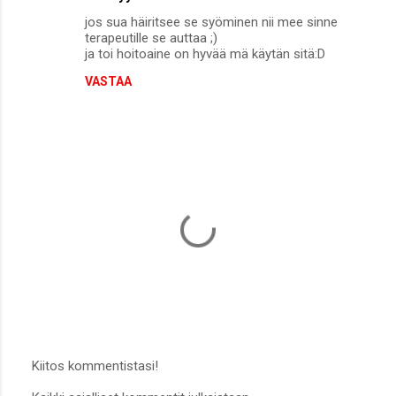
jos sua häiritsee se syöminen nii mee sinne
terapeutille se auttaa ;)
ja toi hoitoaine on hyvää mä käytän sitä:D
VASTAA
Kiitos kommentistasi!
L