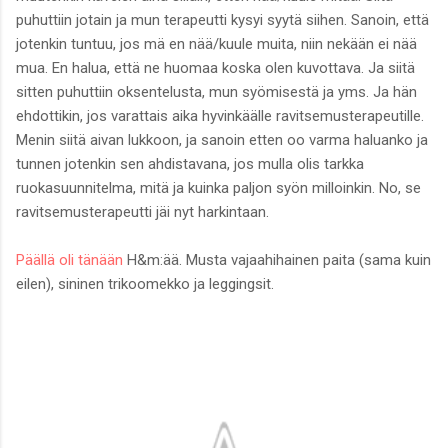
puhuttiin jotain ja mun terapeutti kysyi syytä siihen. Sanoin, että
jotenkin tuntuu, jos mä en nää/kuule muita, niin nekään ei nää
mua. En halua, että ne huomaa koska olen kuvottava. Ja siitä
sitten puhuttiin oksentelusta, mun syömisestä ja yms. Ja hän
ehdottikin, jos varattais aika hyvinkäälle ravitsemusterapeutille.
Menin siitä aivan lukkoon, ja sanoin etten oo varma haluanko ja
tunnen jotenkin sen ahdistavana, jos mulla olis tarkka
ruokasuunnitelma, mitä ja kuinka paljon syön milloinkin. No, se
ravitsemusterapeutti jäi nyt harkintaan.
Päällä oli tänään
H&m:ää. Musta vajaahihainen paita (sama kuin
eilen), sininen trikoomekko ja leggingsit.