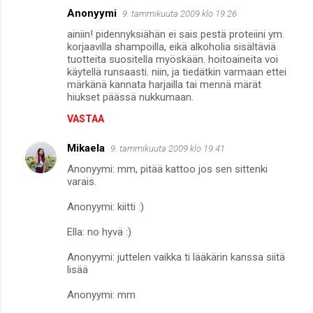
Anonyymi
9. tammikuuta 2009 klo 19.26
ainiin! pidennyksiähän ei sais pestä proteiini ym.
korjaavilla shampoilla, eikä alkoholia sisältäviä
tuotteita suositella myöskään. hoitoaineita voi
käytellä runsaasti. niin, ja tiedätkin varmaan ettei
märkänä kannata harjailla tai mennä märät
hiukset päässä nukkumaan.
VASTAA
Mikaela
9. tammikuuta 2009 klo 19.41
Anonyymi: mm, pitää kattoo jos sen sittenki
varais.
Anonyymi: kiitti :)
Ella: no hyvä :)
Anonyymi: juttelen vaikka ti lääkärin kanssa siitä
lisää
Anonyymi: mm