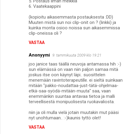
5. Postaus ilman meikkiä
6. Vaatekaappini
(kopioitu aikasemmasta postauksesta :DD)
Muuten mistä sun noi clip-onit on ? (linkki) ja
kuinka monta osioo noissa sun aikasemmissa
clip-oneissa oli ?
VASTAA
Anonyymi
9. tammikuuta 2009 klo 19.21
joo janice taas täällä neuvoja antamassa hih :-)
sun elämässä on vaan niin paljon samaa mitä
joskus itse oon käynyt läpi.. suosittelen
menemään ravintoterapeutille. ei sieltä suinkaan
mitään "pakko-noudattaa-just-tätä-ohjelmaa-
etkä-saa-syödä-mitään-muuta" saa, vaan
enemmänkin suuntaa antavaa tietoa ja malli
terveellisestä monipuolisesta ruokavaliosta.
niin ja oli mulla vielä jotain muutakin mut pääsi
nyt unohtumaan.. :-)kaunis tyttö olet!
VASTAA