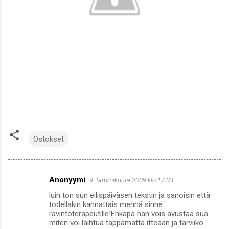
Ostokset
Anonyymi
9. tammikuuta 2009 klo 17.03
K
luin ton sun eilispäiväsen tekstin ja sanoisin että
o
todellakin kannattais mennä sinne
m
ravintoterapeutille!Ehkäpä hän vois avustaa sua
miten voi laihtua tappamatta itteään ja tarviiko
m