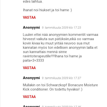
edes laihtua.
e
Ihanat noi hiukset ja toi hame :)
n
VASTAA
t
i
Anonyymi
9. tammikuuta 2009 klo 17.23
t
Luulen ettei nää anonyymien kommentit varmaa
hirveest vaikuta sun pätöksiin,eikä oo varmaa
kovin kivaa ku muut yritää neuvoo sua mut
kannatan myös ton edellisen anonyymin lailla et
sun kannattais mennä sinne
ravintoterapeutille!!!!Ihana toi hame ja
paita<3<3333
VASTAA
Anonyymi
9. tammikuuta 2009 klo 17.37
Mullakin on toi Schwarzkopf Bonacure Moisture
Kick conditioner. On todettu hyväksi! :)
VASTAA
Anonyymi
9. tammikuuta 2009 klo 17.46