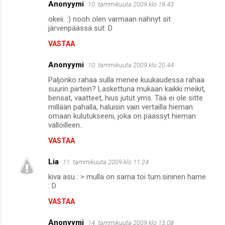
Anonyymi
10. tammikuuta 2009 klo 18.43
okeii. :) nooh olen varmaan nähnyt sit
järvenpäässä sut: D
VASTAA
Anonyymi
10. tammikuuta 2009 klo 20.44
Paljonko rahaa sulla menee kuukaudessa rahaa
suurin piirtein? Laskettuna mukaan kaikki meikit,
bensat, vaatteet, hius jutut yms. Tää ei ole sitte
millään pahalla, haluisin vain vertailla hieman
omaan kulutukseeni, joka on päässyt hieman
valloilleen..
VASTAA
Lia
11. tammikuuta 2009 klo 11.24
kiva asu : > mulla on sama toi tum.sininen hame
: D
VASTAA
Anonyymi
14. tammikuuta 2009 klo 15.08