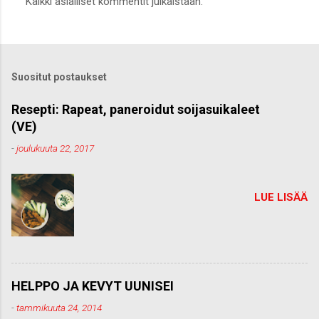
Kaikki asialliset kommentit julkaistaan.
ä
h
e
t
ä
k
Suositut postaukset
o
m
m
Resepti: Rapeat, paneroidut soijasuikaleet
e
(VE)
n
t
-
joulukuuta 22, 2017
t
i
LUE LISÄÄ
HELPPO JA KEVYT UUNISEI
-
tammikuuta 24, 2014