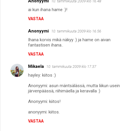
Anonyymi
10. tammikuuta 2009 klo 16.48
ai kun ihana hame :)!
VASTAA
Anonyymi
10. tammikuuta 2009 klo 16.56
Ihana korvis mikä näkyy :) ja hame on aivan
fantastisen ihana..
VASTAA
Mikaela
10. tammikuuta 2009 klo 17.37
hayley: kiitos :)
Anonyymi: asun mäntsälässä, mutta liikun usein
järvenpäässä, riihimäella ja keravalla :)
Anonyymi: kiitos!
anonyymi: kiitos.
VASTAA