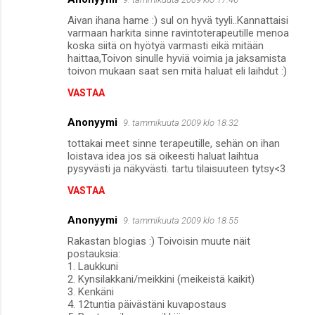
Aivan ihana hame :) sul on hyvä tyyli..Kannattaisi
varmaan harkita sinne ravintoterapeutille menoa
koska siitä on hyötyä varmasti eikä mitään
haittaa,Toivon sinulle hyviä voimia ja jaksamista
toivon mukaan saat sen mitä haluat eli laihdut :)
VASTAA
Anonyymi
9. tammikuuta 2009 klo 18.32
tottakai meet sinne terapeutille, sehän on ihan
loistava idea jos sä oikeesti haluat laihtua
pysyvästi ja näkyvästi. tartu tilaisuuteen tytsy<3
VASTAA
Anonyymi
9. tammikuuta 2009 klo 18.55
Rakastan blogias :) Toivoisin muute näit
postauksia:
1. Laukkuni
2. Kynsilakkani/meikkini (meikeistä kaikit)
3. Kenkäni
4. 12tuntia päivästäni kuvapostaus