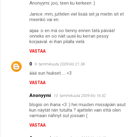
Anonyymi: joo, teen ku kerkeen :)
Janice: mm, juttelen viel lisää siit ja mietin sit et
meenkö vai en.
aijaa :o en mä oo tienny ennen tätä päivää!
onneks en oo näit uusii ku kerran pessy
korjaaval. ei ihan pilalla vielä
VASTAA
0
9. tammikuuta 2009 klo 21.38
äää sun hiukset..... <3
VASTAA
Anonyymi
10. tammikuuta 2009 klo 16.42
blogisi on ihana <3 :) hei muuten missäpäin asut
kun näytät niin tutulta ? ajattelin vain että olen
varmaan nähnyt sut jossain (:
VASTAA