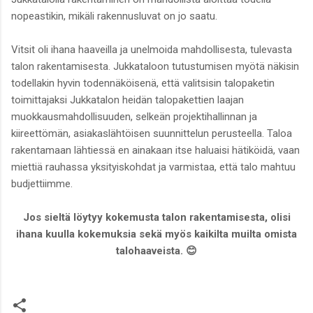
nopeastikin, mikäli rakennusluvat on jo saatu.
Vitsit oli ihana haaveilla ja unelmoida mahdollisesta, tulevasta
talon rakentamisesta. Jukkataloon tutustumisen myötä näkisin
todellakin hyvin todennäköisenä, että valitsisin talopaketin
toimittajaksi Jukkatalon heidän talopakettien laajan
muokkausmahdollisuuden, selkeän projektihallinnan ja
kiireettömän, asiakaslähtöisen suunnittelun perusteella. Taloa
rakentamaan lähtiessä en ainakaan itse haluaisi hätiköidä, vaan
miettiä rauhassa yksityiskohdat ja varmistaa, että talo mahtuu
budjettiimme.
Jos sieltä löytyy kokemusta talon rakentamisesta, olisi
ihana kuulla kokemuksia sekä myös kaikilta muilta omista
talohaaveista. 😊