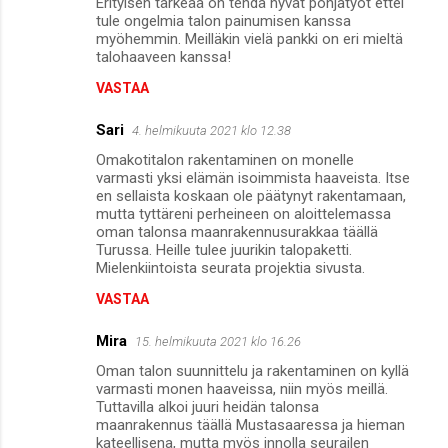
Erityisen tärkeää on tehdä hyvät pohjatyöt ettei
tule ongelmia talon painumisen kanssa
myöhemmin. Meilläkin vielä pankki on eri mieltä
talohaaveen kanssa!
VASTAA
Sari
4. helmikuuta 2021 klo 12.38
Omakotitalon rakentaminen on monelle
varmasti yksi elämän isoimmista haaveista. Itse
en sellaista koskaan ole päätynyt rakentamaan,
mutta tyttäreni perheineen on aloittelemassa
oman talonsa maanrakennusurakkaa täällä
Turussa. Heille tulee juurikin talopaketti.
Mielenkiintoista seurata projektia sivusta.
VASTAA
Mira
15. helmikuuta 2021 klo 16.26
Oman talon suunnittelu ja rakentaminen on kyllä
varmasti monen haaveissa, niin myös meillä.
Tuttavilla alkoi juuri heidän talonsa
maanrakennus täällä Mustasaaressa ja hieman
kateellisena, mutta myös innolla seurailen