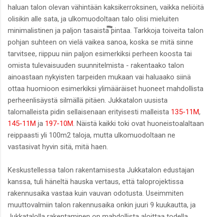
haluan talon olevan vähintään kaksikerroksinen, vaikka neliöitä
olisikin alle sata, ja ulkomuodoltaan talo olisi mieluiten
minimalistinen ja paljon tasaista pintaa. Tarkkoja toiveita talon
pohjan suhteen on vielä vaikea sanoa, koska se mitä sinne
tarvitsee, riippuu niin paljon esimerkiksi perheen koosta tai
omista tulevaisuuden suunnitelmista - rakentaako talon
ainoastaan nykyisten tarpeiden mukaan vai haluaako siinä
ottaa huomioon esimerkiksi ylimääräiset huoneet mahdollista
perheenlisäystä silmällä pitäen. Jukkatalon uusista
talomalleista pidin sellaisenaan erityisesti malleista
135-11M
,
145-11M
ja
197-10M
. Näistä kaikki toki ovat huoneistoalaltaan
reippaasti yli 100m2 taloja, mutta ulkomuodoltaan ne
vastasivat hyvin sitä, mitä haen.
Keskustellessa talon rakentamisesta Jukkatalon edustajan
kanssa, tuli häneltä hauska vertaus, että taloprojektissa
rakennusaika vastaa kuin vauvan odotusta. Useimmiten
muuttovalmiin talon rakennusaika onkin juuri 9 kuukautta, ja
Jukkatalolla rakentaminen on mahdollista aloittaa todella