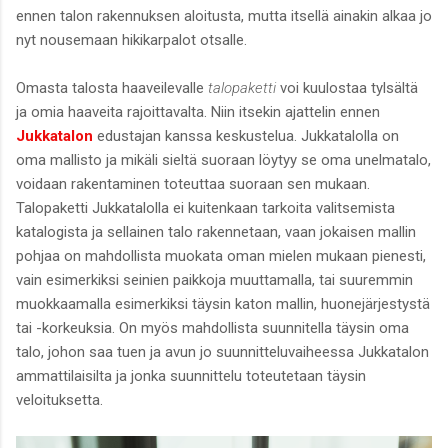
ennen talon rakennuksen aloitusta, mutta itsellä ainakin alkaa jo
nyt nousemaan hikikarpalot otsalle.
Omasta talosta haaveilevalle
talopaketti
voi kuulostaa tylsältä
ja omia haaveita rajoittavalta. Niin itsekin ajattelin ennen
Jukkatalon
edustajan kanssa keskustelua. Jukkatalolla on
oma mallisto ja mikäli sieltä suoraan löytyy se oma unelmatalo,
voidaan rakentaminen toteuttaa suoraan sen mukaan.
Talopaketti Jukkatalolla ei kuitenkaan tarkoita valitsemista
katalogista ja sellainen talo rakennetaan, vaan jokaisen mallin
pohjaa on mahdollista muokata oman mielen mukaan pienesti,
vain esimerkiksi seinien paikkoja muuttamalla, tai suuremmin
muokkaamalla esimerkiksi täysin katon mallin, huonejärjestystä
tai -korkeuksia. On myös mahdollista suunnitella täysin oma
talo, johon saa tuen ja avun jo suunnitteluvaiheessa Jukkatalon
ammattilaisilta ja jonka suunnittelu toteutetaan täysin
veloituksetta.