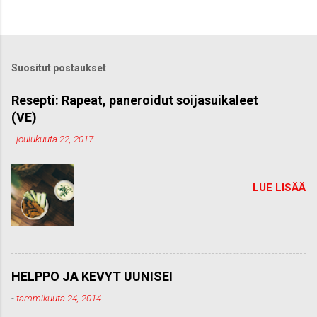
h
e
t
ä
k
Suositut postaukset
o
m
m
Resepti: Rapeat, paneroidut soijasuikaleet
e
(VE)
n
t
-
joulukuuta 22, 2017
t
i
LUE LISÄÄ
HELPPO JA KEVYT UUNISEI
-
tammikuuta 24, 2014