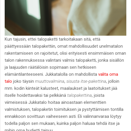
Kun tajusin, ettei talopaketti tarkoitakaan sitä, että
päättyessään talopakettiin, omat mahdollisuudet unelmatalon
rakentamiseen on rajoitetut, olisi erityisesti ensimmäisen oman
talon rakennuksessa valintani valmis talopaketti, jonka sisällön
ja laajuuden räätälöisin sopimaan sen hetkiseen
elämäntilanteeseeni. Jukkatalolla on mahdollista
valita oma
talo
joko täysin
muuttovalmiina
,
sisusta itse-pakettina
, jolloin
mm. kodin kiinteät kalusteet, maalaukset ja laatoitukset jää
itselle hoidettavaksi tai pelkkänä
talopakettina
, joista
viimeisessä Jukkatalo hoitaa ainoastaan elementtien
valmistuksen, talopaketin toimituksen ja pystyttämisen tontilla
ennakkoon sovittuun vaiheeseen asti. Eli valinnanvaraa löytyy
todella paljon sen mukaan, kuinka paljon haluaa tehdä itse ja
mihin oma budjetti taipuu.