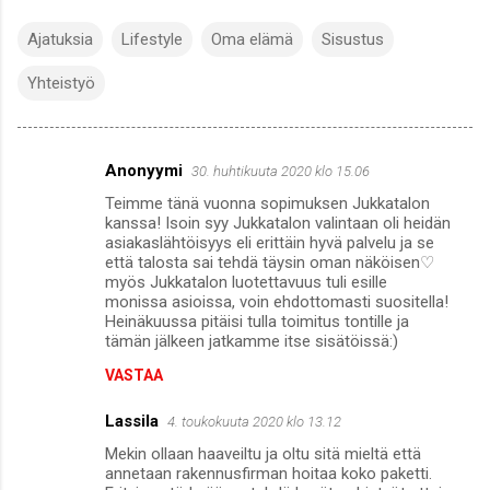
Ajatuksia
Lifestyle
Oma elämä
Sisustus
Yhteistyö
Anonyymi
30. huhtikuuta 2020 klo 15.06
K
Teimme tänä vuonna sopimuksen Jukkatalon
o
kanssa! Isoin syy Jukkatalon valintaan oli heidän
m
asiakaslähtöisyys eli erittäin hyvä palvelu ja se
että talosta sai tehdä täysin oman näköisen♡
m
myös Jukkatalon luotettavuus tuli esille
monissa asioissa, voin ehdottomasti suositella!
e
Heinäkuussa pitäisi tulla toimitus tontille ja
n
tämän jälkeen jatkamme itse sisätöissä:)
t
VASTAA
i
Lassila
4. toukokuuta 2020 klo 13.12
t
Mekin ollaan haaveiltu ja oltu sitä mieltä että
annetaan rakennusfirman hoitaa koko paketti.