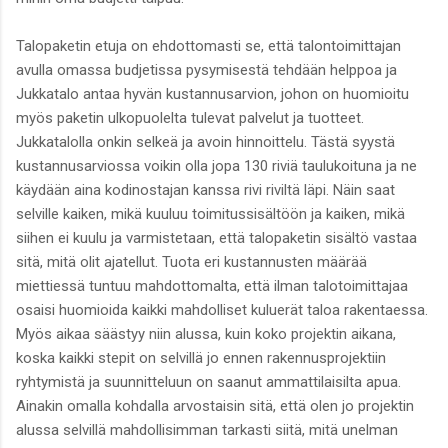
Talopaketin etuja on ehdottomasti se, että talontoimittajan
avulla omassa budjetissa pysymisestä tehdään helppoa ja
Jukkatalo antaa hyvän kustannusarvion, johon on huomioitu
myös paketin ulkopuolelta tulevat palvelut ja tuotteet.
Jukkatalolla onkin selkeä ja avoin hinnoittelu. Tästä syystä
kustannusarviossa voikin olla jopa 130 riviä taulukoituna ja ne
käydään aina kodinostajan kanssa rivi riviltä läpi. Näin saat
selville kaiken, mikä kuuluu toimitussisältöön ja kaiken, mikä
siihen ei kuulu ja varmistetaan, että talopaketin sisältö vastaa
sitä, mitä olit ajatellut. Tuota eri kustannusten määrää
miettiessä tuntuu mahdottomalta, että ilman talotoimittajaa
osaisi huomioida kaikki mahdolliset kuluerät taloa rakentaessa.
Myös aikaa säästyy niin alussa, kuin koko projektin aikana,
koska kaikki stepit on selvillä jo ennen rakennusprojektiin
ryhtymistä ja suunnitteluun on saanut ammattilaisilta apua.
Ainakin omalla kohdalla arvostaisin sitä, että olen jo projektin
alussa selvillä mahdollisimman tarkasti siitä, mitä unelman