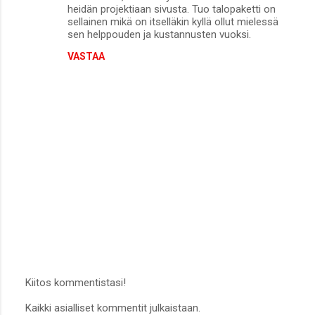
heidän projektiaan sivusta. Tuo talopaketti on
sellainen mikä on itselläkin kyllä ollut mielessä
sen helppouden ja kustannusten vuoksi.
VASTAA
Kiitos kommentistasi!
L
Kaikki asialliset kommentit julkaistaan.
ä