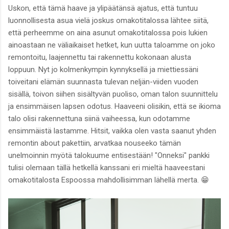
Uskon, että tämä haave ja ylipäätänsä ajatus, että tuntuu
luonnollisesta asua vielä joskus omakotitalossa lähtee siitä,
että perheemme on aina asunut omakotitalossa pois lukien
ainoastaan ne väliaikaiset hetket, kun uutta taloamme on joko
remontoitu, laajennettu tai rakennettu kokonaan alusta
loppuun. Nyt jo kolmenkympin kynnyksellä ja miettiessäni
toiveitani elämän suunnasta tulevan neljän-viiden vuoden
sisällä, toivon siihen sisältyvän puoliso, oman talon suunnittelu
ja ensimmäisen lapsen odotus. Haaveeni olisikin, että se ikioma
talo olisi rakennettuna siinä vaiheessa, kun odotamme
ensimmäistä lastamme. Hitsit, vaikka olen vasta saanut yhden
remontin about pakettiin, arvatkaa nouseeko tämän
unelmoinnin myötä talokuume entisestään! "Onneksi" pankki
tulisi olemaan tällä hetkellä kanssani eri mieltä haaveestani
omakotitalosta Espoossa mahdollisimman lähellä merta. 😁