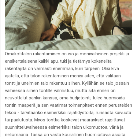
Omakotitalon rakentaminen on iso ja monivaiheinen projekti ja
ensikertalaisena kaikki apu, tuki ja tietämys kokeneilta
rakentajilta on varmasti enemmän, kuin tarpeen. Olisi kiva
ajatella, että talon rakentaminen menisi siten, että valitaan
tontti ja unelmien talo rakentuu siihen. Kyllähän se talo jossain
vaiheessa siihen tontille valmistuu, mutta sitä ennen on
neuvottelut pankin kanssa, oma budjetointi, tulee huomioida
tontin maaperä ja sen vaatimat toimenpiteet ennen perusteiden
tekoa - tarvitaanko esimerkiksi räjähdystöitä, runsasta kaivuuta
tai paalutusta. Myös tonttia koskevat määräykset rajoittavat
suunnitteluvaiheessa esimerkiksi talon ulkomuotoa, väriä ja
neliömääriä. Tässä on vasta kourallinen huomioitavia asioita