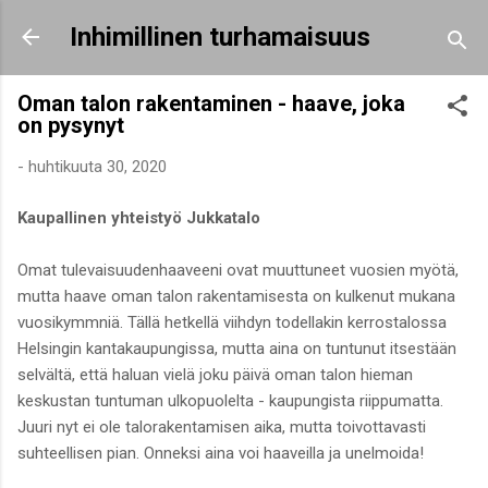
Siirry pääsisältöön
Inhimillinen turhamaisuus
Oman talon rakentaminen - haave, joka
on pysynyt
-
huhtikuuta 30, 2020
Kaupallinen yhteistyö Jukkatalo
Omat tulevaisuudenhaaveeni ovat muuttuneet vuosien myötä,
mutta haave oman talon rakentamisesta on kulkenut mukana
vuosikymmniä. Tällä hetkellä viihdyn todellakin kerrostalossa
Helsingin kantakaupungissa, mutta aina on tuntunut itsestään
selvältä, että haluan vielä joku päivä oman talon hieman
keskustan tuntuman ulkopuolelta - kaupungista riippumatta.
Juuri nyt ei ole talorakentamisen aika, mutta toivottavasti
suhteellisen pian. Onneksi aina voi haaveilla ja unelmoida!