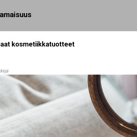
Siirry pääsisältöön
rhamaisuus
aat kosmetiikkatuotteet
kkejä