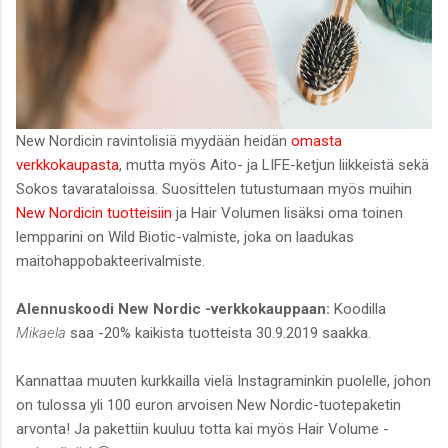
New Nordicin ravintolisiä myydään heidän
omasta
verkkokaupasta
, mutta myös Aito- ja LIFE-ketjun liikkeistä sekä
Sokos tavarataloissa. Suosittelen tutustumaan myös muihin
New Nordicin tuotteisiin
ja Hair Volumen lisäksi oma toinen
lempparini on Wild Biotic-valmiste, joka on laadukas
maitohappobakteerivalmiste.
Alennuskoodi New Nordic -verkkokauppaan:
Koodilla
Mikaela
saa -20% kaikista tuotteista 30.9.2019 saakka.
Kannattaa muuten kurkkailla vielä Instagraminkin puolelle, johon
on tulossa yli 100 euron arvoisen New Nordic-tuotepaketin
arvonta! Ja pakettiin kuuluu totta kai myös Hair Volume -