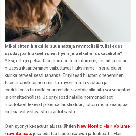
Miksi sitten hiuksille suunnattuja ravintolisiä tulisi edes
syödä, jos hiukset voivat hyvin jo pelkällä ruokavaliolla?
Siksi, että jo pelkästään hormonitoimintamme, geenit ja muun
muassa ikääntyminen vaikuttavat hiuksiimme - söi ja eläisi
kuinka terveellisesti tahansa. Erityisesti hiusten oheneminen
tulee monelle ennemmin tai myöhemmin vastaan ja
laadukkaalla hiuksille suunnatulla ravintolisällä sitä voi vähentää
ja ennaltaehkäistä. Ja erityisesti naisilla hormonaaliset
muutokset tekevät jälkensä hiuslaatuun, johon moni saa apua
hiuksia vahvistavasta ravintolisästä.
Olen syönyt kesäkuun alusta lähtien
New Nordic Hair Volume
-ravintolisää
, joka edistää hiustenkasvua ja tuuheutta. Hair