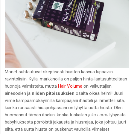
Monet suhtautuvat skeptisesti hiusten kasvua lupaaviin
ravintolisiin. Kyllä, markkinoilla on paljon hinta-laatusuhteeltaan
huonoja valmisteita, mutta
Hair Volume
on vaikuttajien
ainesosien ja
niiden pitoisuuksien
osalta oikea helmi! Juuri
viime kampaamokäynnillä kampaajani ihasteli ja ihmetteli sitä,
kuinka runsaasti hiuspohjassani on lyhyttä uutta hiusta. Olen
huomannut tämän itsekin, koska tuskailen
joka aamu
lyhyestä
babyhiuksesta pörröistä jakausta ja hiusrajaa, joka johtuu juuri
siitä, että uutta hiusta on puskenut vauhdilla viimeiset