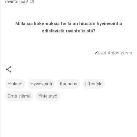
ravintolisät! 😉
Millaisia kokemuksia teillä on hiusten hyvinvointia
edistävistä ravintolisistä?
Kuvat Anton Varho
Hiukset
Hyvinvointi
Kauneus
Lifestyle
Oma elämä
Yhteistyö
K
o
m
m