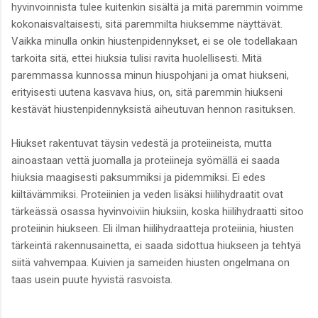
hyvinvoinnista tulee kuitenkin sisältä ja mitä paremmin voimme
kokonaisvaltaisesti, sitä paremmilta hiuksemme näyttävät.
Vaikka minulla onkin hiustenpidennykset, ei se ole todellakaan
tarkoita sitä, ettei hiuksia tulisi ravita huolellisesti. Mitä
paremmassa kunnossa minun hiuspohjani ja omat hiukseni,
erityisesti uutena kasvava hius, on, sitä paremmin hiukseni
kestävät hiustenpidennyksistä aiheutuvan hennon rasituksen.
Hiukset rakentuvat täysin vedestä ja proteiineista, mutta
ainoastaan vettä juomalla ja proteiineja syömällä ei saada
hiuksia maagisesti paksummiksi ja pidemmiksi. Ei edes
kiiltävämmiksi. Proteiinien ja veden lisäksi hiilihydraatit ovat
tärkeässä osassa hyvinvoiviin hiuksiin, koska hiilihydraatti sitoo
proteiinin hiukseen. Eli ilman hiilihydraatteja proteiinia, hiusten
tärkeintä rakennusainetta, ei saada sidottua hiukseen ja tehtyä
siitä vahvempaa. Kuivien ja sameiden hiusten ongelmana on
taas usein puute hyvistä rasvoista.