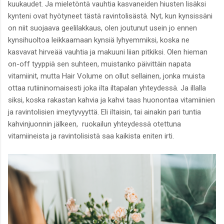
kuukaudet. Ja mieletöntä vauhtia kasvaneiden hiusten lisäksi
kynteni ovat hyötyneet tästä ravintolisästä. Nyt, kun kynsissäni
on niit suojaava geelilakkaus, olen joutunut usein jo ennen
kynsihuoltoa leikkaamaan kynsiä lyhyemmiksi, koska ne
kasvavat hirveää vauhtia ja makuuni liian pitkiksi. Olen hieman
on-off tyyppiä sen suhteen, muistanko päivittäin napata
vitamiinit, mutta Hair Volume on ollut sellainen, jonka muista
ottaa rutiininomaisesti joka ilta iltapalan yhteydessä. Ja illalla
siksi, koska rakastan kahvia ja kahvi taas huonontaa vitamiinien
ja ravintolisien imeytyvyyttä. Eli iltaisin, tai ainakin pari tuntia
kahvinjuonnin jälkeen, ruokailun yhteydessä otettuna
vitamiineista ja ravintolisistä saa kaikista eniten irti.