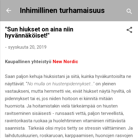
Siirry pääsisältöön
Inhimillinen turhamaisuus
"Sun hiukset on aina niin
hyvännäköiset!"
-
syyskuuta 20, 2019
Kaupallinen yhteistyö
New Nordic
Saan paljon kehuja hiuksistani ja siitä, kuinka hyväkuntoisilta ne
näyttävät. "
No mulla on hiustenpidennykset..."
on yleinen
vastaukseni, mutta hemmetti vie, eivät hiukset näytä hyviltä, oli
pidennykset tai ei, jos niiden hoitoon ei kiinnitä mitään
huomiota. Ja hoitamistakin vielä tärkeämpää on hiusten
ravitseminen sisäisesti - runsaasti vettä, paljon terveellistä,
ravintorikasta ruokaa ja huolehtiminen vitamiinien riittävästä
saannista. Tärkeää olisi myös tietty se stressin välttäminen. Ja
laihdutuskuurien, roskaruoan, karppaamisen, huonojen rasvojen