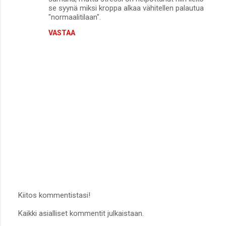
se syynä miksi kroppa alkaa vähitellen palautua
"normaalitilaan".
VASTAA
Kiitos kommentistasi!
L
Kaikki asialliset kommentit julkaistaan.
ä
h