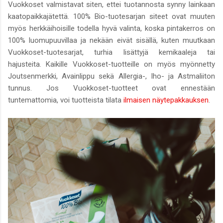
Vuokkoset valmistavat siten, ettei tuotannosta synny lainkaan
kaatopaikkajätettä. 100% Bio-tuotesarjan siteet ovat muuten
myös herkkäihoisille todella hyvä valinta, koska pintakerros on
100% luomupuuvillaa ja nekään eivät sisällä, kuten muutkaan
Vuokkoset-tuotesarjat, turhia lisättyjä kemikaaleja tai
hajusteita. Kaikille Vuokkoset-tuotteille on myös myönnetty
Joutsenmerkki, Avainlippu sekä Allergia-, Iho- ja Astmaliiton
tunnus. Jos Vuokkoset-tuotteet ovat ennestään
tuntemattomia, voi tuotteista tilata
ilmaisen näytepakkauksen
.