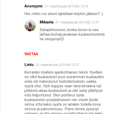
Anonyymi
21. maaliskuuta 2019 klo 12.24
K
Hei, mihin noi siteet lajitellaan käytön jälkeen? :)
o
Mikaela
21. maaliskuuta 2019 klo 12.27
m
Sekajätteeseen, koska bioon ei saa
m
laittaa biohajoaviakaan kuukautissiteitä
e
tai vaoppoja😊
n
t
VASTAA
i
Lintu
22. maaliskuuta 2019 klo 15.27
t
Kerrankin itselleni ajankohtainen teksti. Itselläni
on ollut kuukautiset pois useamman kuukauden
enkä ole hakeutunut lisätutkimuksiin, vaikka
syytä olisi.. Noh kappas vaan tänä keväänä tuli
pitkästä aikaa kuukautiset ja olin sekä yllättynyt
että helpottunut. Olen pohtinut syitä
kuukautisten poisjäämiseen niin voisin lyödä
vetoa, että kaksi syytä on ainakin todella kova
stressi ja painonnousu.. Paino lienee pysynyt
samana, mutta stressi on helpottanut niin liekö