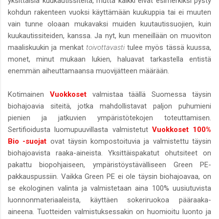
yksittäisiä kuukautissiteitä, mutta kaikki eivät esimerkiksi pysty
kohdun rakenteen vuoksi käyttämään kuukuppia tai ei muuten
vain tunne oloaan mukavaksi muiden kuutautissuojien, kuin
kuukautissiteiden, kanssa. Ja nyt, kun meneillään on muoviton
maaliskuukin ja menkat
toivottavasti
tulee myös tässä kuussa,
monet, minut mukaan lukien, haluavat tarkastella entistä
enemmän aiheuttamaansa muovijätteen määrään.
Kotimainen
Vuokkoset
valmistaa täällä Suomessa täysin
biohajoavia siteitä, jotka mahdollistavat paljon puhumieni
pienien ja jatkuvien ympäristötekojen toteuttamisen.
Sertifioidusta luomupuuvillasta valmistetut
Vuokkoset 100%
Bio -suojat
ovat täysin kompostoituvia ja valmistettu täysin
biohajoavista raaka-aineista. Yksittäispakatut ohutsiteet on
pakattu biopohjaiseen, ympäristöystävälliseen Green PE-
pakkauspussiin. Vaikka Green PE ei ole täysin biohajoavaa, on
se ekologinen valinta ja valmistetaan aina 100% uusiutuvista
luonnonmateriaaleista, käyttäen sokeriruokoa pääraaka-
aineena. Tuotteiden valmistuksessakin on huomioitu luonto ja