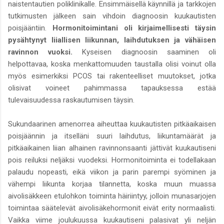
naistentautien poliklinikalle. Ensimmäisellä käynnillä ja tarkkojen
tutkimusten jälkeen sain vihdoin diagnoosin kuukautisten
poisjääntiin.
Hormonitoimintani oli kirjaimellisesti täysin
pysähtynyt liiallisen liikunnan, laihdutuksen ja vähäisen
ravinnon vuoksi.
Kyseisen diagnoosin saaminen oli
helpottavaa, koska menkattomuuden taustalla olisi voinut olla
myös esimerkiksi PCOS tai rakenteelliset muutokset, jotka
olisivat voineet pahimmassa tapauksessa estää
tulevaisuudessa raskautumisen täysin.
Sukundaarinen amenorrea aiheuttaa kuukautisten pitkäaikaisen
poisjäännin ja itselläni suuri laihdutus, liikuntamäärät ja
pitkäaikainen liian alhainen ravinnonsaanti jättivät kuukautiseni
pois reiluksi neljäksi vuodeksi. Hormonitoiminta ei todellakaan
palaudu nopeasti, eikä viikon ja parin parempi syöminen ja
vähempi liikunta korjaa tilannetta, koska muun muassa
aivolisäkkeen etulohkon toiminta häiriintyy, jolloin munasarjojen
toimintaa säätelevät aivolisäkehormonit eivät erity normaalisti.
Vaikka viime joulukuussa kuukautiseni palasivat yli neljän