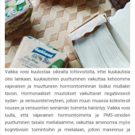
Vaikka voisi kuulostaa oikealta lottovoitolta, ettei kuukautisia
olisi lainkaan, kuukautisten puuttuminen vaikuttaa kehoomme
vajavaisen ja muuttuneen hormonitoiminnan lisäksi muillakin
tavoin. Hormonaaliset muutokset vaikuttavat negatiivisesti
sydän- ja verisuoniterveyteen, jolloin muun muassa kolesteroli
nousee ja verisuonten seinämän toiminta häiriintyy. Vaikka voisi
luulla, että vajavainen hormonitoiminta ja PMS-oireiden
puuttuminen tasaisi mielialaamme, vaikuttaa amenorrea myös
kognitiivisiin toimintoihin ja mielialaan, jolloin masennus ja