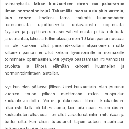
toimenpiteillä.
Miten kuukautiset sitten saa palautettua
ilman hormonihoitoja? Tekemällä monet asia päin vastoin,
kun ennen.
Itselläni tämä tarkoitti liikuntamäärän
huomioimista, rajoittuneesta ruokavaliosta luopumista,
fyysisen ja psyykkisen stressin vähentämistä, pitkää odotusta
ja seurantaa, lukuisia tutkimuksia ja noin 10 kilon painonnousua.
En ole koskaan ollut painoindeksiltäni alipainoinen, mutta
silloinen painoni ei ollut kehoni hyvinvoinnille ja normaalille
toiminnalle optimaalinen. Piti pystyä päästämään irti vanhoista
tavoista ja lähteä elämään kehoani kuunnellen ja
hormonitoimintaani ajatellen.
Nyt kun olen päässyt jälleen kiinni kuukautisiin, olen joutunut
vuosien tauon jälkeen miettimään miten suojaudun
kuukautisvuodolta. Viime joulukuussa tilanne kuukautisten
alkamishetkellä oli lähes sama, kuin aikoinaan ensimmäisten
kuukautisten alkaessa - en ollut varautunut niihin mitenkään ja
tuntui siltä, kun olisin tutustunut täysin uuteen maailmaan
tutkiessani kuukautissuojia.