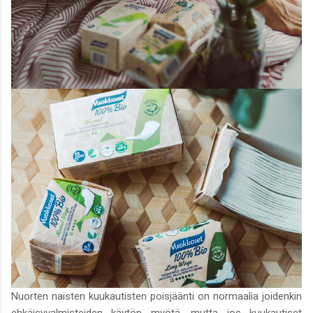
Nuorten naisten kuukautisten poisjäänti on normaalia joidenkin