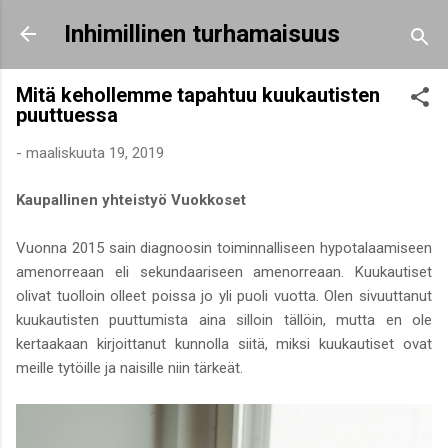
Siirry pääsisältöön
Inhimillinen turhamaisuus
Mitä kehollemme tapahtuu kuukautisten
puuttuessa
-
maaliskuuta 19, 2019
Kaupallinen yhteistyö Vuokkoset
Vuonna 2015 sain diagnoosin toiminnalliseen hypotalaamiseen
amenorreaan eli sekundaariseen amenorreaan. Kuukautiset
olivat tuolloin olleet poissa jo yli puoli vuotta. Olen sivuuttanut
kuukautisten puuttumista aina silloin tällöin, mutta en ole
kertaakaan kirjoittanut kunnolla siitä, miksi kuukautiset ovat
meille tytöille ja naisille niin tärkeät.