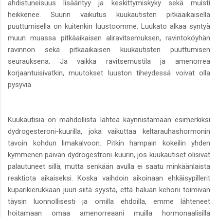
ahdistuneisuus lisääntyy ja keskittymiskyky sekä muisti
heikkenee. Suurin vaikutus kuukautisten pitkäaikaisella
puuttumisella on kuitenkin luustoomme. Luukato alkaa syntyä
muun muassa pitkäaikaisen aliravitsemuksen, ravintoköyhän
ravinnon sekä pitkäaikaisen kuukautisten puuttumisen
seurauksena. Ja vaikka ravitsemustila ja amenorrea
korjaantuisivatkin, muutokset luuston tiheydessä voivat olla
pysyviä.
Kuukautisia on mahdollista lähteä käynnistämään esimerkiksi
dydrogesteroni-kuurilla, joka vaikuttaa keltarauhashormonin
tavoin kohdun limakalvoon. Pitkin hampain kokeilin yhden
kymmenen päivän dydrogestroni-kuurin, jos kuukautiset olisivat
palautuneet sillä, mutta senkään avulla ei saatu minkäänlaista
reaktiota aikaiseksi. Koska vaihdoin aikoinaan ehkäisypillerit
kuparikierukkaan juuri siitä syystä, että haluan kehoni toimivan
täysin luonnollisesti ja omilla ehdoilla, emme lähteneet
hoitamaan omaa amenorreaani muilla hormonaalisilla