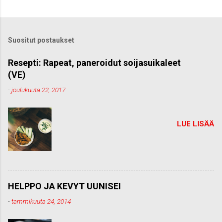
e
t
ä
k
Suositut postaukset
o
m
m
Resepti: Rapeat, paneroidut soijasuikaleet
e
(VE)
n
t
-
joulukuuta 22, 2017
t
i
LUE LISÄÄ
HELPPO JA KEVYT UUNISEI
-
tammikuuta 24, 2014