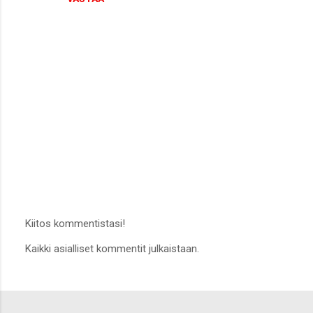
Kiitos kommentistasi!
L
Kaikki asialliset kommentit julkaistaan.
ä
h
e
t
ä