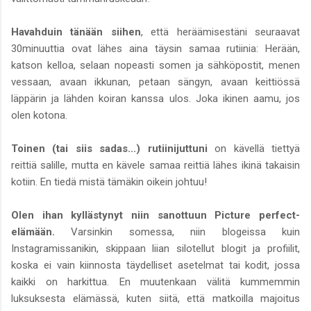
Havahduin tänään siihen
, että heräämisestäni seuraavat
30minuuttia ovat lähes aina täysin samaa rutiinia: Herään,
katson kelloa, selaan nopeasti somen ja sähköpostit, menen
vessaan, avaan ikkunan, petaan sängyn, avaan keittiössä
läppärin ja lähden koiran kanssa ulos. Joka ikinen aamu, jos
olen kotona.
Toinen (tai siis sadas...) rutiinijuttuni
on kävellä tiettyä
reittiä salille, mutta en kävele samaa reittiä lähes ikinä takaisin
kotiin. En tiedä mistä tämäkin oikein johtuu!
Olen ihan kyllästynyt niin sanottuun Picture perfect-
elämään.
Varsinkin somessa, niin blogeissa kuin
Instagramissanikin, skippaan liian silotellut blogit ja profiilit,
koska ei vain kiinnosta täydelliset asetelmat tai kodit, jossa
kaikki on harkittua. En muutenkaan välitä kummemmin
luksuksesta elämässä, kuten siitä, että matkoilla majoitus