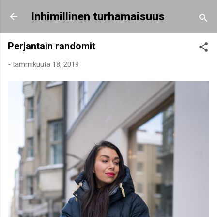
Siirry pääsisältöön
Inhimillinen turhamaisuus
Perjantain randomit
-
tammikuuta 18, 2019