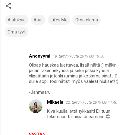
Ajatuksia
Asut
Lifestyle
Oma elämä
Oma tyyli
Anonyymi
19. tammikuuta 2019 klo 19.50
K
Olipas hauskaa luettavaa, lisää näitä :) mäkin
o
pidän rakennekynsiä ja sekä pitkiä kynsiä
m
ylipäätään jotenki rumina ja kotkamaisina! :-D
sulle sopii tosi nätisti myös vaaleat hiukset! :)
m
-Janmaaru
e
n
Mikaela
22. tammikuuta 2019 klo 11.40
t
Kiva kuulla, että tykkäsit! Eli tuun
tekemään tällaisia useammin 😊
i
t
VASTAA