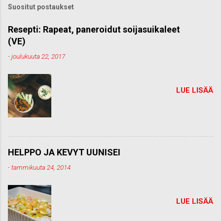
k
Suositut postaukset
o
m
m
Resepti: Rapeat, paneroidut soijasuikaleet
e
(VE)
n
t
-
joulukuuta 22, 2017
t
i
LUE LISÄÄ
HELPPO JA KEVYT UUNISEI
-
tammikuuta 24, 2014
LUE LISÄÄ