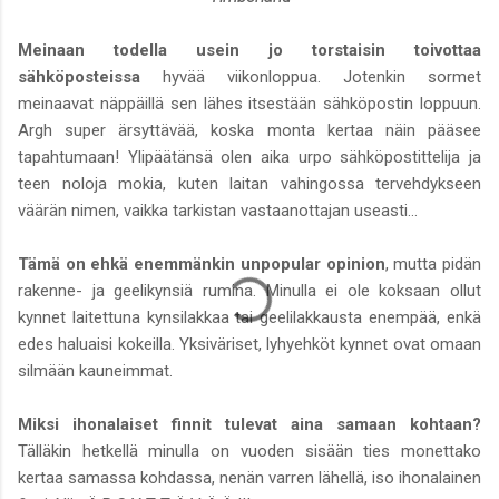
Meinaan todella usein jo torstaisin toivottaa
sähköposteissa
hyvää viikonloppua. Jotenkin sormet
meinaavat näppäillä sen lähes itsestään sähköpostin loppuun.
Argh super ärsyttävää, koska monta kertaa näin pääsee
tapahtumaan! Ylipäätänsä olen aika urpo sähköpostittelija ja
teen noloja mokia, kuten laitan vahingossa tervehdykseen
väärän nimen, vaikka tarkistan vastaanottajan useasti...
Tämä on ehkä enemmänkin unpopular opinion
, mutta pidän
rakenne- ja geelikynsiä rumina. Minulla ei ole koksaan ollut
kynnet laitettuna kynsilakkaa tai geelilakkausta enempää, enkä
edes haluaisi kokeilla. Yksiväriset, lyhyehköt kynnet ovat omaan
silmään kauneimmat.
Miksi ihonalaiset finnit tulevat aina samaan kohtaan?
Tälläkin hetkellä minulla on vuoden sisään ties monettako
kertaa samassa kohdassa, nenän varren lähellä, iso ihonalainen