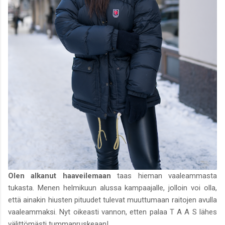
Olen alkanut haaveilemaan
taas hieman vaaleammasta
tukasta. Menen helmikuun alussa kampaajalle, jolloin voi olla,
että ainakin hiusten pituudet tulevat muuttumaan raitojen avulla
vaaleammaksi. Nyt oikeasti vannon, etten palaa T A A S lähes
välittömästi tummanruskeaan!