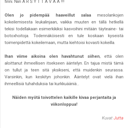
finni. Niin Ä R S Y T T Ä V Ä Ä !!!
Olen jo pidempää haaveillut salaa
mesolankojen
kokeilemisesta leukalinjaan, vaikka muuten en tällä hetkellä
tekisi todellakaan esimerkikiksi kasvoihini mitään täyteaine- tai
botoxhoitoja. Todennäköisesti en tule koskaan kyseistä
toimenpidettä kokeilemaan, mutta kiehtoisi kovasti kokeilla.
Ihan viime aikoina olen havahtunut siihen
, että olen
aloittanut ihmeellisen itsekseen ääntelyn. En tajua mistä tämä
on tullut ja teen sitä yksikseni, että muidenkin seurassa.
Varsinkin, kun keskityn johonkin. Ääntelyt ovat vielä ihan
ihmeellisiä tuhahduksia tai kurkkuääniä...
Näiden myötä toivottelen kaikille kivaa perjantaita ja
viikonloppua!
Kuvat
Jutta