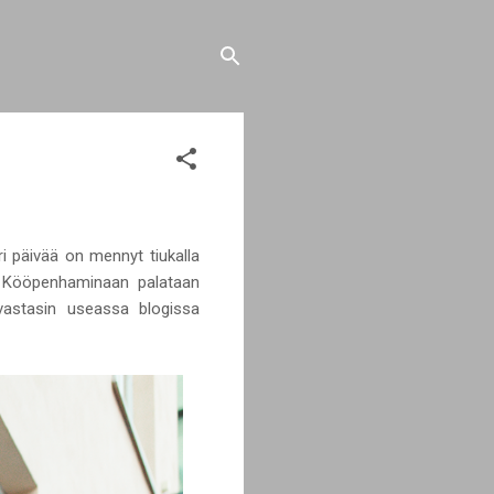
ri päivää on mennyt tiukalla
ia. Kööpenhaminaan palataan
vastasin useassa blogissa