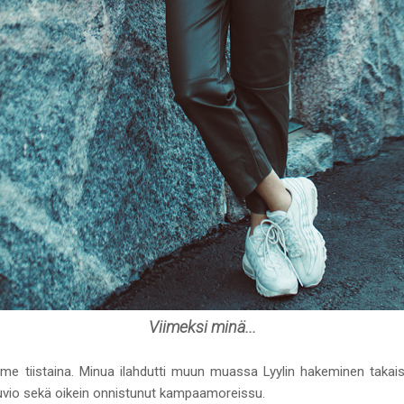
Viimeksi minä...
iime tiistaina. Minua ilahdutti muun muassa Lyylin hakeminen takaisi
ökuvio sekä oikein onnistunut kampaamoreissu.