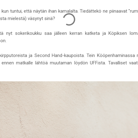
, kun tuntui, että näytän ihan kamalalta. Tiedättekö ne piinaavat "ru
asta mielestä) väsynyt sinä?
ttä nyt sokerikoukku saa jälleen kerran katketa ja Köpiksen loma
oon.
kirpputoreista ja Second Hand-kaupoista. Tein Kööpenhaminassa 
kä ennen matkalle lähtöä muutaman löydön UFFista. Tavalliset vaat