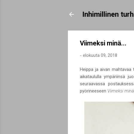
Inhimillinen tu
Viimeksi minä...
-
elokuuta 09, 2018
Heippa ja aivan mahtavaa to
aikataululla ympäriinsä ju
seuraavassa postauksessa
pyörineeseen
Viimeksi minä