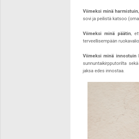
Viimeksi minä harmistuin
sovi ja peilistä katsoo (om
Viimeksi minä päätin
, e
terveellisempään ruokavali
Viimeksi minä innostuin
sunnuntaikirpputorilta se
jaksa edes innostaa.