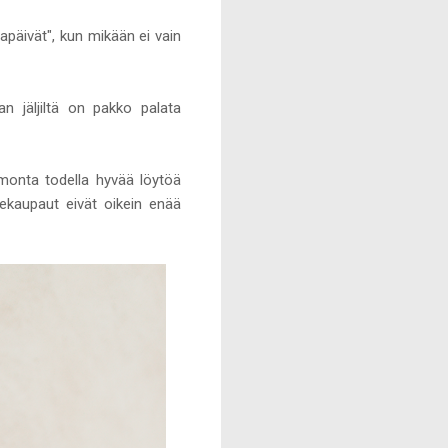
mapäivät", kun mikään ei vain
n jäljiltä on pakko palata
monta todella hyvää löytöä
ekaupaut eivät oikein enää