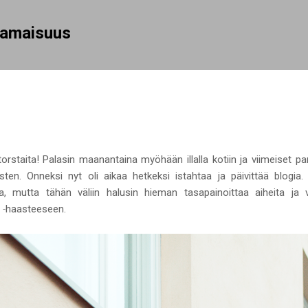
Siirry pääsisältöön
rhamaisuus
rstaita! Palasin maanantaina myöhään illalla kotiin ja viimeiset pa
osten. Onneksi nyt oli aikaa hetkeksi istahtaa ja päivittää blog
, mutta tähän väliin halusin hieman tasapainoittaa aiheita ja 
 -
haasteeseen.