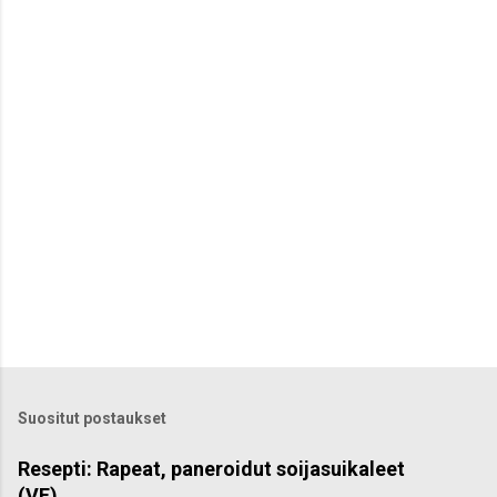
n
t
i
t
Suositut postaukset
Resepti: Rapeat, paneroidut soijasuikaleet
(VE)