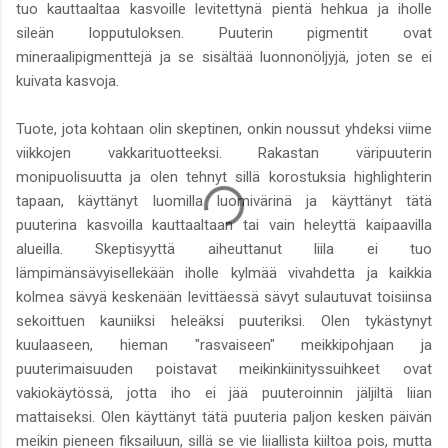
tuo kauttaaltaa kasvoille levitettynä pientä hehkua ja iholle
sileän lopputuloksen. Puuterin pigmentit ovat
mineraalipigmenttejä ja se sisältää luonnonöljyjä, joten se ei
kuivata kasvoja.
Tuote, jota kohtaan olin skeptinen, onkin noussut yhdeksi viime
viikkojen vakkarituotteeksi. Rakastan väripuuterin
monipuolisuutta ja olen tehnyt sillä korostuksia highlighterin
tapaan, käyttänyt luomilla luomivärinä ja käyttänyt tätä
puuterina kasvoilla kauttaaltaan tai vain heleyttä kaipaavilla
alueilla. Skeptisyyttä aiheuttanut liila ei tuo
lämpimänsävyisellekään iholle kylmää vivahdetta ja kaikkia
kolmea sävyä keskenään levittäessä sävyt sulautuvat toisiinsa
sekoittuen kauniiksi heleäksi puuteriksi. Olen tykästynyt
kuulaaseen, hieman "rasvaiseen" meikkipohjaan ja
puuterimaisuuden poistavat meikinkiinityssuihkeet ovat
vakiokäytössä, jotta iho ei jää puuteroinnin jäljiltä liian
mattaiseksi. Olen käyttänyt tätä puuteria paljon kesken päivän
meikin pieneen fiksailuun, sillä se vie liiallista kiiltoa pois, mutta