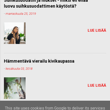
Suihkusuodatin ja hiukset - miksi en enää
luovu suihkusuodattimen käytöstä?
-
marraskuuta 25, 2019
LUE LISÄÄ
Hämmentävä vierailu kivikaupassa
-
kesäkuuta 03, 2018
LUE LISÄÄ
This site uses cookies from Google to deliver its services