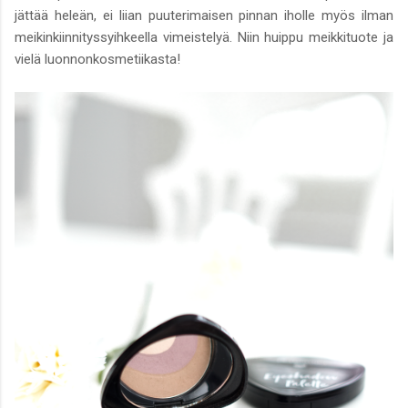
jättää heleän, ei liian puuterimaisen pinnan iholle myös ilman
meikinkiinnityssyihkeella vimeistelyä. Niin huippu meikkituote ja
vielä luonnonkosmetiikasta!