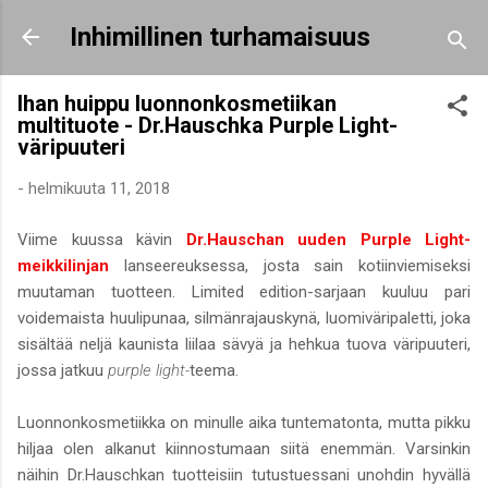
Siirry pääsisältöön
Inhimillinen turhamaisuus
Ihan huippu luonnonkosmetiikan
multituote - Dr.Hauschka Purple Light-
väripuuteri
-
helmikuuta 11, 2018
Viime kuussa kävin
Dr.Hauschan uuden Purple Light-
meikkilinjan
lanseereuksessa, josta sain kotiinviemiseksi
muutaman tuotteen. Limited edition-sarjaan kuuluu pari
voidemaista huulipunaa, silmänrajauskynä, luomiväripaletti, joka
sisältää neljä kaunista liilaa sävyä ja hehkua tuova väripuuteri,
jossa jatkuu
purple light-
teema.
Luonnonkosmetiikka on minulle aika tuntematonta, mutta pikku
hiljaa olen alkanut kiinnostumaan siitä enemmän. Varsinkin
näihin Dr.Hauschkan tuotteisiin tutustuessani unohdin hyvällä