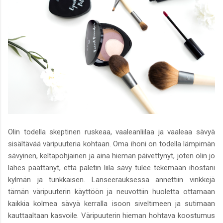
Olin todella skeptinen ruskeaa, vaaleanliilaa ja vaaleaa sävyä
sisältävää väripuuteria kohtaan. Oma ihoni on todella lämpimän
sävyinen, keltapohjainen ja aina hieman päivettynyt, joten olin jo
lähes päättänyt, että paletin liila sävy tulee tekemään ihostani
kylmän ja tunkkaisen. Lanseerauksessa annettiin vinkkejä
tämän väripuuterin käyttöön ja neuvottiin huoletta ottamaan
kaikkia kolmea sävyä kerralla isoon siveltimeen ja sutimaan
kauttaaltaan kasvoile. Väripuuterin hieman hohtava koostumus