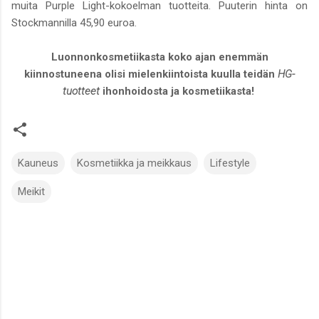
muita Purple Light-kokoelman tuotteita. Puuterin hinta on
Stockmannilla 45,90 euroa.
Luonnonkosmetiikasta koko ajan enemmän
kiinnostuneena olisi mielenkiintoista kuulla teidän
HG-
tuotteet
ihonhoidosta ja kosmetiikasta!
Kauneus
Kosmetiikka ja meikkaus
Lifestyle
Meikit
K
o
m
m
e