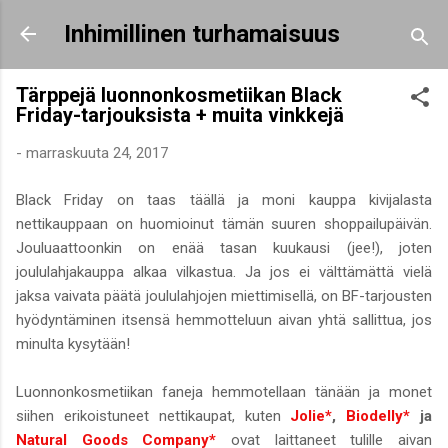
Siirry pääsisältöön
Inhimillinen turhamaisuus
Tärppejä luonnonkosmetiikan Black
Friday-tarjouksista + muita vinkkejä
-
marraskuuta 24, 2017
Black Friday on taas täällä ja moni kauppa kivijalasta
nettikauppaan on huomioinut tämän suuren shoppailupäivän.
Jouluaattoonkin on enää tasan kuukausi (jee!), joten
joululahjakauppa alkaa vilkastua. Ja jos ei välttämättä vielä
jaksa vaivata päätä joululahjojen miettimisellä, on BF-tarjousten
hyödyntäminen itsensä hemmotteluun aivan yhtä sallittua, jos
minulta kysytään!
Luonnonkosmetiikan faneja hemmotellaan tänään ja monet
siihen erikoistuneet nettikaupat, kuten
Jolie*
,
Biodelly*
ja
Natural Goods Company*
ovat laittaneet tulille aivan