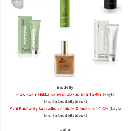
Biodelly:
Flow kosmetiikka Kahvi suolakuorinta 15,92€
(käytä
koodia
biodellyblack
)
Avril Kuultoöljy kasvoille, vartalolle & hiuksille 14,32€
(käytä
koodia
biodellyblack
)
Jolie: