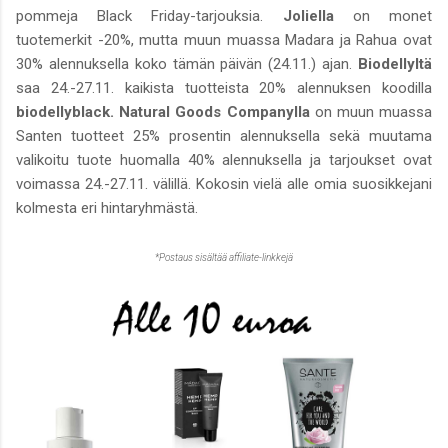
pommeja Black Friday-tarjouksia.
Joliella
on monet
tuotemerkit -20%, mutta muun muassa Madara ja Rahua ovat
30% alennuksella koko tämän päivän (24.11.) ajan.
Biodellyltä
saa 24.-27.11. kaikista tuotteista 20% alennuksen koodilla
biodellyblack. Natural Goods Companylla
on muun muassa
Santen tuotteet 25% prosentin alennuksella sekä muutama
valikoitu tuote huomalla 40% alennuksella ja tarjoukset ovat
voimassa 24.-27.11. välillä. Kokosin vielä alle omia suosikkejani
kolmesta eri hintaryhmästä.
*Postaus sisältää affiliate-linkkejä