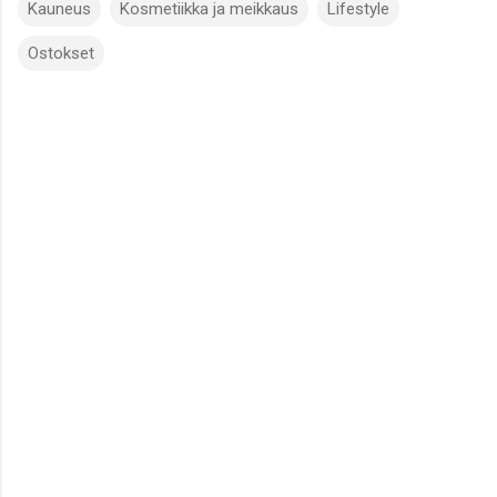
Kauneus
Kosmetiikka ja meikkaus
Lifestyle
Ostokset
K
o
m
m
e
n
t
i
t