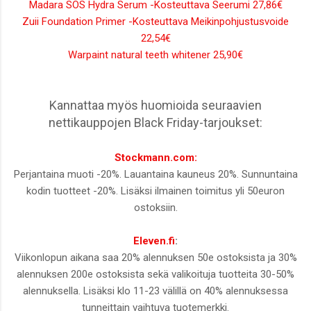
Madara SOS Hydra Serum -Kosteuttava Seerumi 27,86€
Zuii Foundation Primer -Kosteuttava Meikinpohjustusvoide
22,54€
Warpaint natural teeth whitener 25,90€
Kannattaa myös huomioida seuraavien
nettikauppojen Black Friday-tarjoukset:
Stockmann.com:
Perjantaina muoti -20%. Lauantaina kauneus 20%. Sunnuntaina
kodin tuotteet -20%. Lisäksi ilmainen toimitus yli 50euron
ostoksiin.
Eleven.fi
:
Viikonlopun aikana saa 20% alennuksen 50e ostoksista ja 30%
alennuksen 200e ostoksista sekä valikoituja tuotteita 30-50%
alennuksella. Lisäksi klo 11-23 välillä on 40% alennuksessa
tunneittain vaihtuva tuotemerkki.