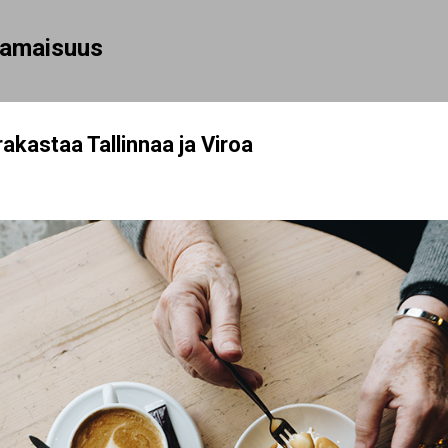
Siirry pääsisältöön
rhamaisuus
kastaa Tallinnaa ja Viroa