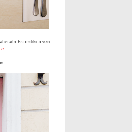
ahviloita. Esimerkkinä voin
ia
.
in