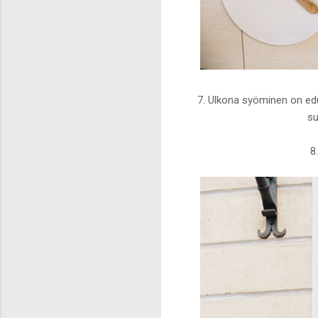
7. Ulkona syöminen on edul
su
8