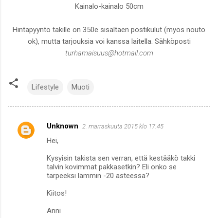
Kainalo-kainalo 50cm
Hintapyyntö takille on 350e sisältäen postikulut (myös nouto
ok), mutta tarjouksia voi kanssa laitella. Sähköposti
turhamaisuus@hotmail.com
Lifestyle
Muoti
Unknown
2. marraskuuta 2015 klo 17.45
K
Hei,
o
m
Kysyisin takista sen verran, että kestääkö takki
talvin kovimmat pakkasetkin? Eli onko se
m
tarpeeksi lämmin -20 asteessa?
e
Kiitos!
n
Anni
t