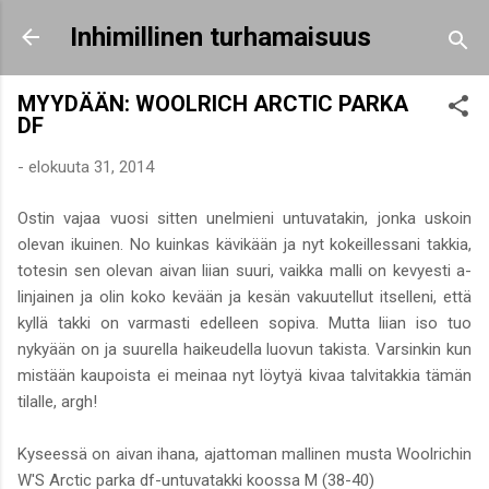
Siirry pääsisältöön
Inhimillinen turhamaisuus
MYYDÄÄN: WOOLRICH ARCTIC PARKA
DF
-
elokuuta 31, 2014
Ostin vajaa vuosi sitten unelmieni untuvatakin, jonka uskoin
olevan ikuinen. No kuinkas kävikään ja nyt kokeillessani takkia,
totesin sen olevan aivan liian suuri, vaikka malli on kevyesti a-
linjainen ja olin koko kevään ja kesän vakuutellut itselleni, että
kyllä takki on varmasti edelleen sopiva. Mutta liian iso tuo
nykyään on ja suurella haikeudella luovun takista. Varsinkin kun
mistään kaupoista ei meinaa nyt löytyä kivaa talvitakkia tämän
tilalle, argh!
Kyseessä on aivan ihana, ajattoman mallinen musta Woolrichin
W'S Arctic parka df-untuvatakki koossa M (38-40)