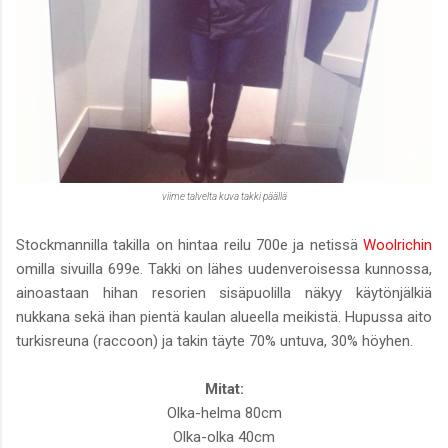
viime talvelta kuva takki päällä
Stockmannilla takilla on hintaa reilu 700e ja netissä
Woolrichin
omilla sivuilla 699e. Takki on lähes uudenveroisessa kunnossa,
ainoastaan hihan resorien sisäpuolilla näkyy käytönjälkiä
nukkana sekä ihan pientä kaulan alueella meikistä. Hupussa aito
turkisreuna (raccoon) ja takin täyte 70% untuva, 30% höyhen.
Mitat:
Olka-helma 80cm
Olka-olka 40cm