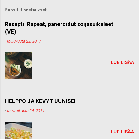
k
Suositut postaukset
o
m
m
Resepti: Rapeat, paneroidut soijasuikaleet
e
(VE)
n
t
-
joulukuuta 22, 2017
t
i
LUE LISÄÄ
HELPPO JA KEVYT UUNISEI
-
tammikuuta 24, 2014
LUE LISÄÄ