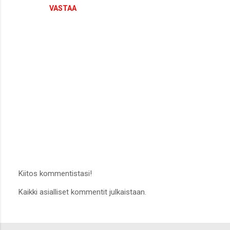
i
VASTAA
t
Kiitos kommentistasi!
L
Kaikki asialliset kommentit julkaistaan.
ä
h
e
t
ä