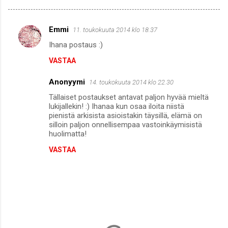
Emmi
11. toukokuuta 2014 klo 18.37
K
Ihana postaus :)
o
VASTAA
m
m
Anonyymi
14. toukokuuta 2014 klo 22.30
e
Tällaiset postaukset antavat paljon hyvää mieltä
n
lukijallekin! :) Ihanaa kun osaa iloita niistä
pienistä arkisista asioistakin täysillä, elämä on
t
silloin paljon onnellisempaa vastoinkäymisistä
huolimatta!
i
t
VASTAA