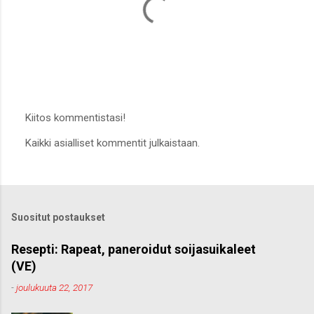
Kiitos kommentistasi!
L
Kaikki asialliset kommentit julkaistaan.
ä
h
e
t
ä
k
Suositut postaukset
o
m
m
Resepti: Rapeat, paneroidut soijasuikaleet
e
(VE)
n
t
-
joulukuuta 22, 2017
t
i