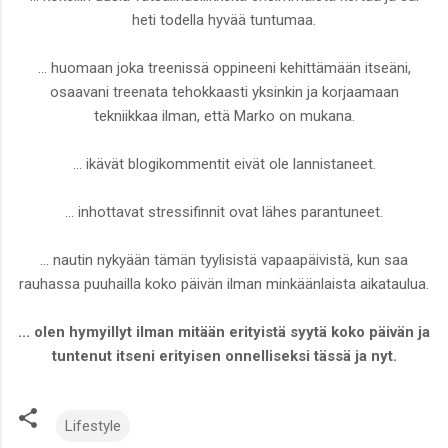
heti todella hyvää tuntumaa.
... huomaan joka treenissä oppineeni kehittämään itseäni,
osaavani treenata tehokkaasti yksinkin ja korjaamaan
tekniikkaa ilman, että Marko on mukana.
... ikävät blogikommentit eivät ole lannistaneet.
... inhottavat stressifinnit ovat lähes parantuneet.
... nautin nykyään tämän tyylisistä vapaapäivistä, kun saa
rauhassa puuhailla koko päivän ilman minkäänlaista aikataulua.
... olen hymyillyt ilman mitään erityistä syytä koko päivän ja
tuntenut itseni erityisen onnelliseksi tässä ja nyt.
Lifestyle