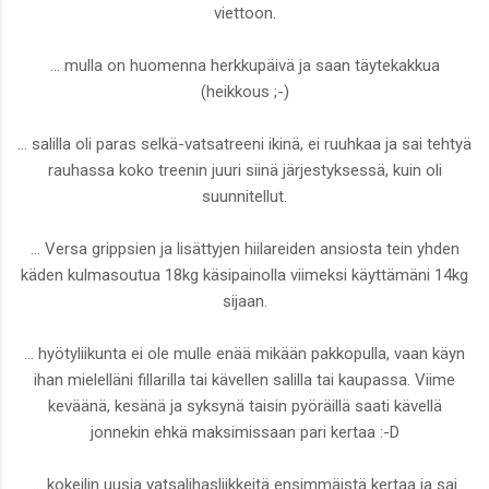
viettoon.
... mulla on huomenna herkkupäivä ja saan täytekakkua
(heikkous ;-)
... salilla oli paras selkä-vatsatreeni ikinä, ei ruuhkaa ja sai tehtyä
rauhassa koko treenin juuri siinä järjestyksessä, kuin oli
suunnitellut.
... Versa grippsien ja lisättyjen hiilareiden ansiosta tein yhden
käden kulmasoutua 18kg käsipainolla viimeksi käyttämäni 14kg
sijaan.
... hyötyliikunta ei ole mulle enää mikään pakkopulla, vaan käyn
ihan mielelläni fillarilla tai kävellen salilla tai kaupassa. Viime
keväänä, kesänä ja syksynä taisin pyöräillä saati kävellä
jonnekin ehkä maksimissaan pari kertaa :-D
... kokeilin uusia vatsalihasliikkeitä ensimmäistä kertaa ja sai