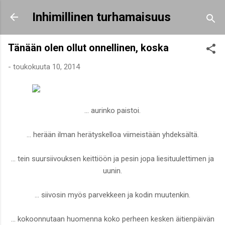
Siirry pääsisältöön
Inhimillinen turhamaisuus
Tänään olen ollut onnellinen, koska
-
toukokuuta 10, 2014
... aurinko paistoi.
... herään ilman herätyskelloa viimeistään yhdeksältä.
... tein suursiivouksen keittiöön ja pesin jopa liesituulettimen ja
uunin.
... siivosin myös parvekkeen ja kodin muutenkin.
... kokoonnutaan huomenna koko perheen kesken äitienpäivän