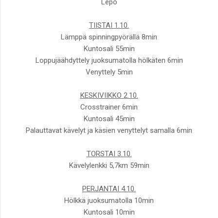
Lepo
TIISTAI 1.10.
Lämppä spinningpyörällä 8min
Kuntosali 55min
Loppujäähdyttely juoksumatolla hölkäten 6min
Venyttely 5min
KESKIVIIKKO 2.10.
Crosstrainer 6min
Kuntosali 45min
Palauttavat kävelyt ja käsien venyttelyt samalla 6min
TORSTAI 3.10.
Kävelylenkki 5,7km 59min
PERJANTAI 4.10.
Hölkkä juoksumatolla 10min
Kuntosali 10min