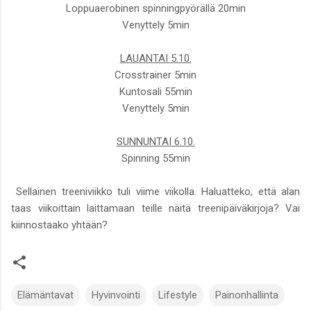
Loppuaerobinen spinningpyörällä 20min
Venyttely 5min
LAUANTAI 5.10.
Crosstrainer 5min
Kuntosali 55min
Venyttely 5min
SUNNUNTAI 6.10.
Spinning 55min
Sellainen treeniviikko tuli viime viikolla. Haluatteko, että alan
taas viikoittain laittamaan teille näitä treenipäiväkirjoja? Vai
kiinnostaako yhtään?
Elämäntavat
Hyvinvointi
Lifestyle
Painonhallinta