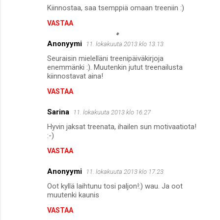
Kiinnostaa, saa tsemppiä omaan treeniin :)
VASTAA
Anonyymi
11. lokakuuta 2013 klo 13.13
Seuraisin mielelläni treenipäiväkirjoja
enemmänki :). Muutenkin jutut treenailusta
kiinnostavat aina!
VASTAA
Sarina
11. lokakuuta 2013 klo 16.27
Hyvin jaksat treenata, ihailen sun motivaatiota!
:-)
VASTAA
Anonyymi
11. lokakuuta 2013 klo 17.23
Oot kyllä laihtunu tosi paljon!:) wau. Ja oot
muutenki kaunis
VASTAA