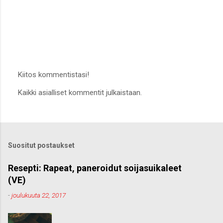
Kiitos kommentistasi!
L
Kaikki asialliset kommentit julkaistaan.
ä
h
e
t
ä
k
Suositut postaukset
o
m
m
Resepti: Rapeat, paneroidut soijasuikaleet
e
(VE)
n
t
-
joulukuuta 22, 2017
t
i