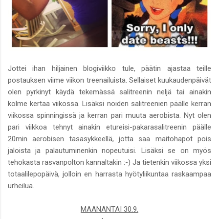
Jottei ihan hiljainen blogiviikko tule, päätin ajastaa teille
postauksen viime viikon treenailuista. Sellaiset kuukaudenpäivät
olen pyrkinyt käydä tekemässä salitreenin neljä tai ainakin
kolme kertaa viikossa. Lisäksi noiden salitreenien päälle kerran
viikossa spinningissä ja kerran pari muuta aerobista. Nyt olen
pari viikkoa tehnyt ainakin etureisi-pakarasalitreenin päälle
20min aerobisen tasasykkeellä, jotta saa maitohapot pois
jaloista ja palautuminenkin nopeutuisi. Lisäksi se on myös
tehokasta rasvanpolton kannaltakin :-) Ja tietenkin viikossa yksi
totaalilepopäivä, jolloin en harrasta hyötyliikuntaa raskaampaa
urheilua.
MAANANTAI 30.9.