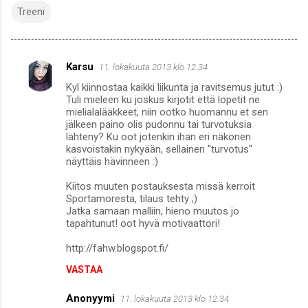
Treeni
Karsu
11. lokakuuta 2013 klo 12.34
K
Kyl kiinnostaa kaikki liikunta ja ravitsemus jutut :)
o
Tuli mieleen ku joskus kirjotit että lopetit ne
m
mielialalääkkeet, niin ootko huomannu et sen
jälkeen paino olis pudonnu tai turvotuksia
m
lähteny? Ku oot jotenkin ihan eri näkönen
kasvoistakin nykyään, sellainen "turvotus"
e
näyttäis hävinneen :)
n
Kiitos muuten postauksesta missä kerroit
t
Sportamoresta, tilaus tehty ;)
i
Jatka samaan malliin, hieno muutos jo
tapahtunut! oot hyvä motivaattori!
t
http://fahw.blogspot.fi/
VASTAA
Anonyymi
11. lokakuuta 2013 klo 12.34