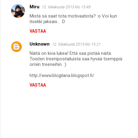
Miru
12. lokakuuta 2013 klo 13.49
Mistä sä saat tota motivaatiota? :o Voi kun
itsekki jaksais... :D
VASTAA
Unknown
12. lokakuuta 2013 klo 15.21
Näitä on kiva lukea! Että saa pistää näitä.
Toisten treenipostailuista saa hyvää tsemppiä
omiin treeneihin. :)
http://www.blogilana.blogspot.fi/
VASTAA