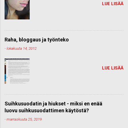
LUE LISÄÄ
Raha, bloggaus ja työnteko
-
lokakuuta 14, 2012
LUE LISÄÄ
Suihkusuodatin ja hiukset - miksi en enää
luovu suihkusuodattimen käytöstä?
-
marraskuuta 25, 2019