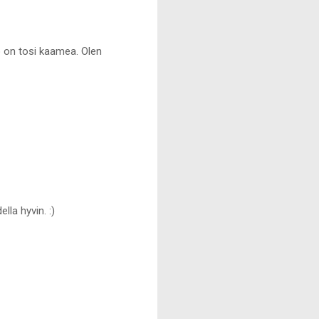
o on tosi kaamea. Olen
lla hyvin. :)