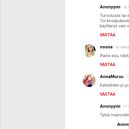
Anonyymi
16.
K
Turvotusta tai e
o
Toi kesäpukeutu
m
käyttänyt vain v
m
VASTAA
e
noona
16. hein
n
Ihana asu, näytä
t
VASTAA
i
t
AnnaMursu
1
Kattelinkin jo j
VASTAA
Anonyymi
17.
Tylsä mainosbl
Anon