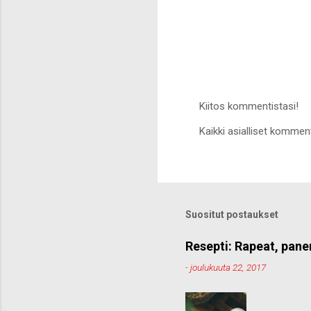
Kiitos kommentistasi!
L
Kaikki asialliset komment
ä
h
e
t
ä
k
o
Suositut postaukset
m
m
e
Resepti: Rapeat, pane
n
-
joulukuuta 22, 2017
t
t
i