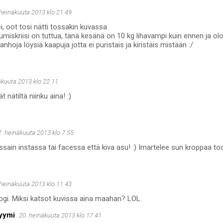
 heinäkuuta 2013 klo 21.49
i, oot tosi nätti tossakin kuvassa.
miskriisi on tuttua, tänä kesänä on 10 kg lihavampi kuin ennen ja ol
anhoja löysiä kaapuja jotta ei puristais ja kiristäis mistään :/
äkuuta 2013 klo 22.11
t nätiltä niinku aina! :)
7. heinäkuuta 2013 klo 7.55
ossain instassa tai facessa että kiva asu! :) Imartelee sun kroppaa tode
 heinäkuuta 2013 klo 11.43
ogi. Miksi katsot kuvissa aina maahan? LOL.
yymi
20. heinäkuuta 2013 klo 17.41