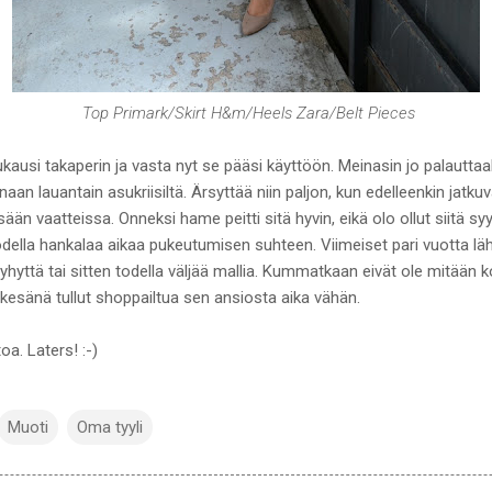
Top Primark/Skirt H&m/Heels Zara/Belt Pieces
ausi takaperin ja vasta nyt se pääsi käyttöön. Meinasin jo palautta
aan lauantain asukriisiltä. Ärsyttää niin paljon, kun edelleenkin jatku
än vaatteissa. Onneksi hame peitti sitä hyvin, eikä olo ollut siitä syys
della hankalaa aikaa pukeutumisen suhteen. Viimeiset pari vuotta lähe
a lyhyttä tai sitten todella väljää mallia. Kummatkaan eivät ole mitään 
 kesänä tullut shoppailtua sen ansiosta aika vähän.
oa. Laters! :-)
Muoti
Oma tyyli