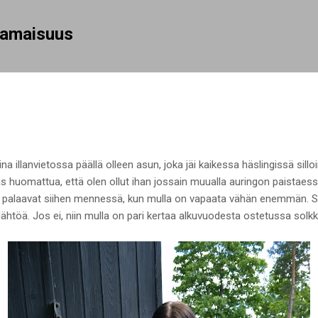
Siirry pääsisältöön
rhamaisuus
ina illanvietossa päällä olleen asun, joka jäi kaikessa häslingissä si
as huomattua, että olen ollut ihan jossain muualla auringon paistaess
t palaavat siihen mennessä, kun mulla on vapaata vähän enemmän. Sa
ähtöä. Jos ei, niin mulla on pari kertaa alkuvuodesta ostetussa solkk