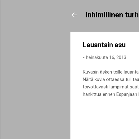
Inhimillinen tu
Lauantain asu
-
heinäkuuta 16, 2013
Kuvasin äsken teille lauanta
Näitä kuvia ottaessa tuli ta
toivottavasti lämpimät sää
hankittua ennen Espanjaan l