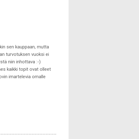
akin sen kauppaan, mutta
van turvotuksen vuoksi ei
tä niin inhottava :-)
s kaikki topit ovat olleet
kovin imartelevia omalle