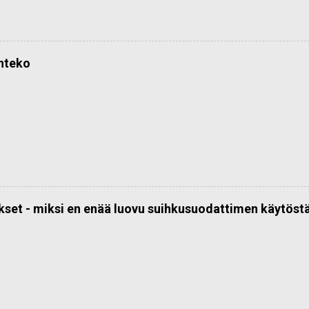
önteko
kset - miksi en enää luovu suihkusuodattimen käytöst