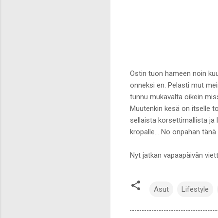
Ostin tuon hameen noin kuuk
onneksi en. Pelasti mut mein
tunnu mukavalta oikein missä
Muutenkin kesä on itselle to
sellaista korsettimallista j
kropalle... No onpahan tänä
Nyt jatkan vapaapäivän viett
Asut
Lifestyle