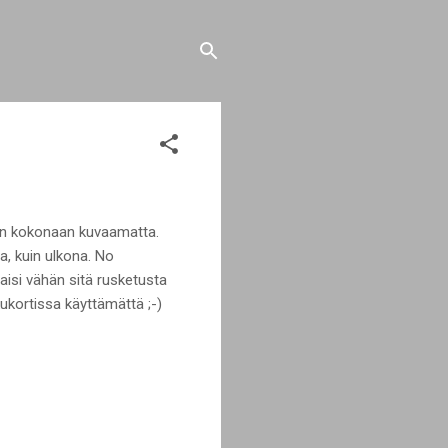
lloin kokonaan kuvaamatta.
a, kuin ulkona. No
isi vähän sitä rusketusta
ukortissa käyttämättä ;-)