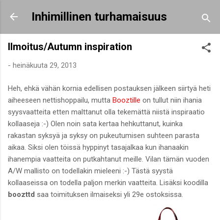
Siirry pääsisältöön
Inhimillinen turhamaisuus
Ilmoitus/Autumn inspiration
-
heinäkuuta 29, 2013
Heh, ehkä vähän kornia edellisen postauksen jälkeen siirtyä heti
aiheeseen nettishoppailu, mutta
Booztille
on tullut niin ihania
syysvaatteita etten malttanut olla tekemättä niistä inspiraatio
kollaaseja :-) Olen noin sata kertaa hehkuttanut, kuinka
rakastan syksyä ja syksy on pukeutumisen suhteen parasta
aikaa. Siksi olen töissä hyppinyt tasajalkaa kun ihanaakin
ihanempia vaatteita on putkahtanut meille. Vilan tämän vuoden
A/W mallisto on todellakin mieleeni :-) Tästä syystä
kollaaseissa on todella paljon merkin vaatteita. Lisäksi koodilla
boozttd
saa toimituksen ilmaiseksi yli 29e ostoksissa.