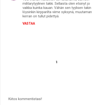
militarytyylinen takki. Sellaista olen etsinyt jo
vaikka kuinka kauan. Vähän sen tyylisen takin
löysinkin kirpparilta viime syksynä, muutaman
kerran on tullut pidettyä.
VASTAA
Kiitos kommentistasi!
L