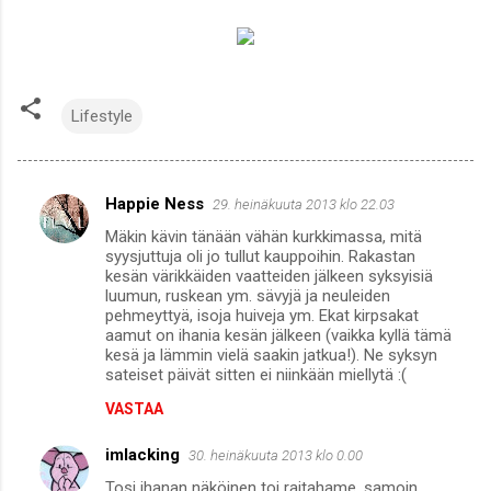
Lifestyle
Happie Ness
29. heinäkuuta 2013 klo 22.03
K
Mäkin kävin tänään vähän kurkkimassa, mitä
o
syysjuttuja oli jo tullut kauppoihin. Rakastan
m
kesän värikkäiden vaatteiden jälkeen syksyisiä
luumun, ruskean ym. sävyjä ja neuleiden
m
pehmeyttyä, isoja huiveja ym. Ekat kirpsakat
aamut on ihania kesän jälkeen (vaikka kyllä tämä
e
kesä ja lämmin vielä saakin jatkua!). Ne syksyn
n
sateiset päivät sitten ei niinkään miellytä :(
t
VASTAA
i
imlacking
30. heinäkuuta 2013 klo 0.00
t
Tosi ihanan näköinen toi raitahame, samoin