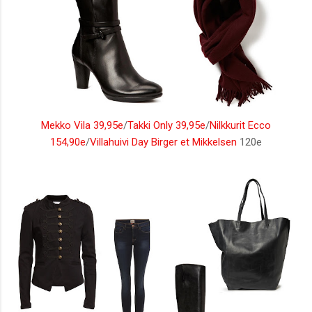
Mekko Vila 39,95e
/
Takki Only 39,95e
/
Nilkkurit Ecco
154,90e
/
Villahuivi Day Birger et Mikkelsen
120e