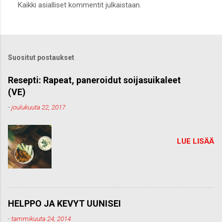
Kaikki asialliset kommentit julkaistaan.
ä
h
e
t
ä
k
Suositut postaukset
o
m
m
Resepti: Rapeat, paneroidut soijasuikaleet
e
(VE)
n
t
-
joulukuuta 22, 2017
t
i
LUE LISÄÄ
HELPPO JA KEVYT UUNISEI
-
tammikuuta 24, 2014