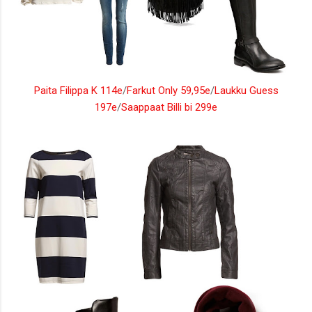
Paita Filippa K 114e
/
Farkut Only 59,95e
/
Laukku Guess
197e
/
Saappaat Billi bi 299e