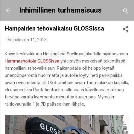
Siirry pääsisältöön
Inhimillinen turhamaisuus
Hampaiden tehovalkaisu GLOSSissa
-
heinäkuuta 11, 2013
Kävin keskiviikkona Helsingissä Snellmaninkadulla sijaitsevassa
Hammashoitola GLOSSissa
yhteistyön merkeissä tekemässä
hampailleni tehovalkaisun. Paikanpäälle oli helppo löytää
unenpöpperöstä huolimatta ja autolle löytyi heti parkkipaikka
aivan oven edestä. GLOSS sijaitsee aivan Tuomiokirkon kulmilla,
eli esimerkiksi Rautatientorilta tullessa ei kävellessä matkaan
tarvitse varata kymmentä minuuttia kauempaa. Myöskin
raitiovaunuilla 1 ja 7B pääsee ihan lähelle.