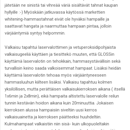
jätetään ne sinistä tai vihreää väriä sisältävät tahnat kaupan
hyllyille :-) Myöskään jatkuvassa käytössä markettien
whitening-hammastahnat eivät ole hyväksi hampaille ja
saattavat hangata ja naarmuttaa hampaan pintaa, jolloin
värjääntymiä syntyy helpommin.
Valkaisu tapahtui laservalottimen ja vetuperoksidipohjaista
valkaisugeeliä käyttäen ja tiesittekö muuten, että GLOSSin
käyttämä laservalotin on tehokkain, hammasystävällisin sekä
turvallisin keino saada valkoisemmat hampaat. Lisäksi heidän
käyttämä laservalotin tehoaa myös värjääntyneeseen
hammasluuhun kiilteen lisäksi. Valkaisu tapahtuu kolmen
yksilöllisen, mutta perättäisen valkaisukierroksen aikana ( itsellä
1x6min ja 2x8min), eikä hampaita altistettu laservalolle reilun
tunnin kestävän hoidon aikana kuin 20minuuttia. Jokaisen
kierroksen alussa hampaisiin siveltiin uusi kerros
valkaisuainetta ja kierroksen päätteeksi huuhdeltiin.
Kulmahampaat valkaistiin niin sisä- kuin ulkopuoleltakin