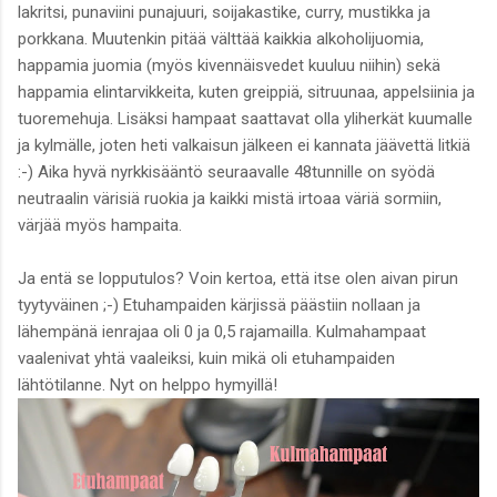
lakritsi, punaviini punajuuri, soijakastike, curry, mustikka ja
porkkana. Muutenkin pitää välttää kaikkia alkoholijuomia,
happamia juomia (myös kivennäisvedet kuuluu niihin) sekä
happamia elintarvikkeita, kuten greippiä, sitruunaa, appelsiinia ja
tuoremehuja. Lisäksi hampaat saattavat olla yliherkät kuumalle
ja kylmälle, joten heti valkaisun jälkeen ei kannata jäävettä litkiä
:-) Aika hyvä nyrkkisääntö seuraavalle 48tunnille on syödä
neutraalin värisiä ruokia ja kaikki mistä irtoaa väriä sormiin,
värjää myös hampaita.
Ja entä se lopputulos? Voin kertoa, että itse olen aivan pirun
tyytyväinen ;-) Etuhampaiden kärjissä päästiin nollaan ja
lähempänä ienrajaa oli 0 ja 0,5 rajamailla. Kulmahampaat
vaalenivat yhtä vaaleiksi, kuin mikä oli etuhampaiden
lähtötilanne. Nyt on helppo hymyillä!