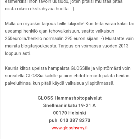
esimerkiksi ihon tavoin uusiudu, joten pitäisi muistaa pitää
niistä oikein ekstrahyvää huolta :-)
Mulla on myöskin tarjous teille lukijoille! Kun teitä varaa kaksi tai
useampi henkilö ajan tehovalkaisuun, saatte valkaisun
250eurolla/henkilö normaalin 295 euron sijaan :-) Muistatte vain
mainita blogitarjouksesta. Tarjous on voimassa vuoden 2013
loppuun asti.
Kaunis kiitos upeista hampaista GLOSSille ja vilpittömästi voin
suositella GLOSSia kaikille ja aion ehdottomasti palata heidän
palveluihinsa, kun pitää käydä valkaisua ylläpitämässä.
GLOSS Hammashoitopalvelut
Snellmaninkatu 19-21 A
00170 Helsinki
puh. 010 387 8270
www.glosshymy.fi