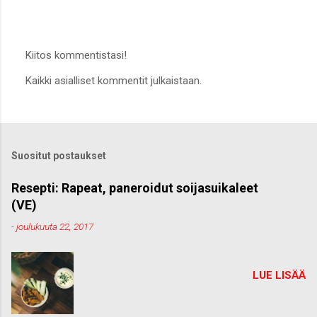
Kiitos kommentistasi!
L
Kaikki asialliset kommentit julkaistaan.
ä
h
e
t
ä
k
Suositut postaukset
o
m
m
Resepti: Rapeat, paneroidut soijasuikaleet
e
(VE)
n
t
-
joulukuuta 22, 2017
t
i
LUE LISÄÄ