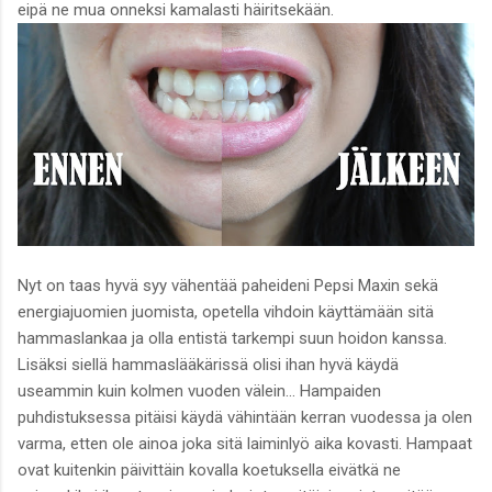
eipä ne mua onneksi kamalasti häiritsekään.
Nyt on taas hyvä syy vähentää paheideni Pepsi Maxin sekä
energiajuomien juomista, opetella vihdoin käyttämään sitä
hammaslankaa ja olla entistä tarkempi suun hoidon kanssa.
Lisäksi siellä hammaslääkärissä olisi ihan hyvä käydä
useammin kuin kolmen vuoden välein... Hampaiden
puhdistuksessa pitäisi käydä vähintään kerran vuodessa ja olen
varma, etten ole ainoa joka sitä laiminlyö aika kovasti. Hampaat
ovat kuitenkin päivittäin kovalla koetuksella eivätkä ne