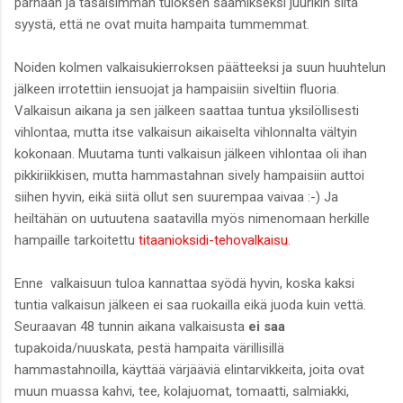
parhaan ja tasaisimman tuloksen saamikseksi juurikin siitä
syystä, että ne ovat muita hampaita tummemmat.
Noiden kolmen valkaisukierroksen päätteeksi ja suun huuhtelun
jälkeen irrotettiin iensuojat ja hampaisiin siveltiin fluoria.
Valkaisun aikana ja sen jälkeen saattaa tuntua yksilöllisesti
vihlontaa, mutta itse valkaisun aikaiselta vihlonnalta vältyin
kokonaan. Muutama tunti valkaisun jälkeen vihlontaa oli ihan
pikkiriikkisen, mutta hammastahnan sively hampaisiin auttoi
siihen hyvin, eikä siitä ollut sen suurempaa vaivaa :-) Ja
heiltähän on uutuutena saatavilla myös nimenomaan herkille
hampaille tarkoitettu
titaanioksidi-tehovalkaisu
.
Enne valkaisuun tuloa kannattaa syödä hyvin, koska kaksi
tuntia valkaisun jälkeen ei saa ruokailla eikä juoda kuin vettä.
Seuraavan 48 tunnin aikana valkaisusta
ei saa
tupakoida/nuuskata, pestä hampaita värillisillä
hammastahnoilla, käyttää värjääviä elintarvikkeita, joita ovat
muun muassa kahvi, tee, kolajuomat, tomaatti, salmiakki,