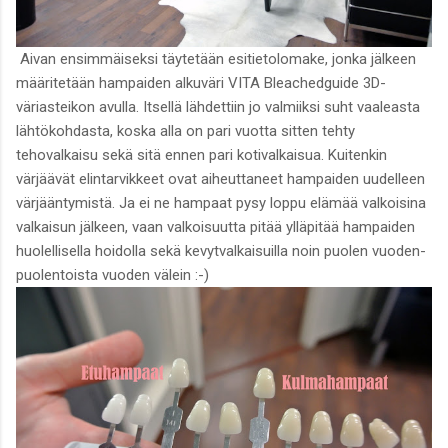
Aivan ensimmäiseksi täytetään esitietolomake, jonka jälkeen
määritetään hampaiden alkuväri VITA Bleachedguide 3D-
väriasteikon avulla. Itsellä lähdettiin jo valmiiksi suht vaaleasta
lähtökohdasta, koska alla on pari vuotta sitten tehty
tehovalkaisu sekä sitä ennen pari kotivalkaisua. Kuitenkin
värjäävät elintarvikkeet ovat aiheuttaneet hampaiden uudelleen
värjääntymistä. Ja ei ne hampaat pysy loppu elämää valkoisina
valkaisun jälkeen, vaan valkoisuutta pitää ylläpitää hampaiden
huolellisella hoidolla sekä kevytvalkaisuilla noin puolen vuoden-
puolentoista vuoden välein :-)