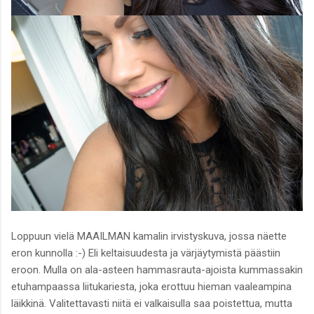
Loppuun vielä MAAILMAN kamalin irvistyskuva, jossa näette
eron kunnolla :-) Eli keltaisuudesta ja värjäytymistä päästiin
eroon. Mulla on ala-asteen hammasrauta-ajoista kummassakin
etuhampaassa liitukariesta, joka erottuu hieman vaaleampina
läikkinä. Valitettavasti niitä ei valkaisulla saa poistettua, mutta