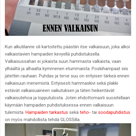
Kun alkutilanne oli kartoitettu päästiin itse valkaisuun, joka alkoi
valkaistavien hampaiden kevyellä puhdistuksella.
Valkaisussahan ei jokaista suun hammasta valkaista, vaan
ylhäältä ja alhaalta kymmenen etummaista. Poskihampaat siis
jätettiin rauhaan. Puhdas ja terve suu on erityisen tärkeä ennen
valkaisuun menemistä. Erityisesti hammaskivi sekä plakki
estävät valkaisuaineen vaikutuksen ja täten heikentävät
valkaisutehoa ja lopputulosta. Joten ehdottomasti suositellaan
käymään hampaiden puhdistuksessa ennen valkaisuun
tulemista.
Hampaiden tarkastus
sekä
teho-
tai
soodapuhdistus
on myös mahdollista tehdä GLOSSilla.