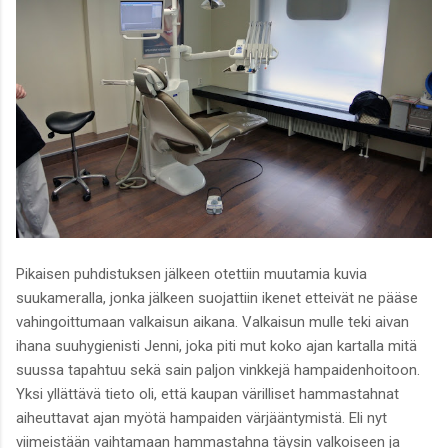
Pikaisen puhdistuksen jälkeen otettiin muutamia kuvia
suukameralla, jonka jälkeen suojattiin ikenet etteivät ne pääse
vahingoittumaan valkaisun aikana. Valkaisun mulle teki aivan
ihana suuhygienisti Jenni, joka piti mut koko ajan kartalla mitä
suussa tapahtuu sekä sain paljon vinkkejä hampaidenhoitoon.
Yksi yllättävä tieto oli, että kaupan värilliset hammastahnat
aiheuttavat ajan myötä hampaiden värjääntymistä. Eli nyt
viimeistään vaihtamaan hammastahna täysin valkoiseen ja