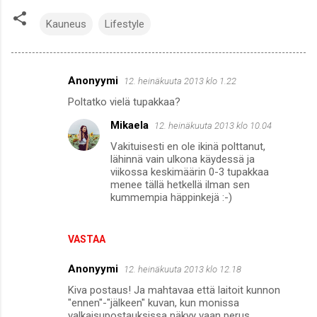
Kauneus
Lifestyle
Anonyymi
12. heinäkuuta 2013 klo 1.22
K
Poltatko vielä tupakkaa?
o
Mikaela
12. heinäkuuta 2013 klo 10.04
m
Vakituisesti en ole ikinä polttanut,
m
lähinnä vain ulkona käydessä ja
e
viikossa keskimäärin 0-3 tupakkaa
menee tällä hetkellä ilman sen
n
kummempia häppinkejä :-)
t
i
VASTAA
t
Anonyymi
12. heinäkuuta 2013 klo 12.18
Kiva postaus! Ja mahtavaa että laitoit kunnon
"ennen"-"jälkeen" kuvan, kun monissa
valkaisupostauksissa näkyy vaan perus