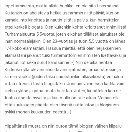
lopettamisesta, mutta älkää huoliko, en ole sitä tekemässä.
Kuitenkin on ahdistavia hetkiä useammin niitä päiviä, kun on
kamala into kirjoittaa ja nautin siitä ja päiviä, kun harmittelen
ettei kerkeä blogata. Olen kuitenkin kohta kirjoittanut Inhimillistä
Turhamaisuutta 5,5vuotta, joten eiköhän tälläiset ajatukset ole
ihan normaalejakin. Olen 23-vuotias ja tuon 5,5 vuotta on lähes
1/4 koko elämästäni. Hassua miettiä, että olen neljäksennen
elämästäni jakanut tuiki tuntemattomien ihmisten luettavaksi ja
jakanut ilot sekä surut kanssanne :-) Niin se aika rientää.
Kuitenkin yllä olevien ahdistavien ajatusten, oman stressin ja
kiireen vuoksi (joiden takia sairastuinkin alkuviikosta) en halua
ottaa stressiä tästä blogistakin. Jossain vaiheessa kattila vain
kiehuu ylitse ja pitää osata hellittää. Joten, kirjoittelen kun se
tuntuu itsestä hyvältä ja kun mulla on sille aikaa. Voihan olla,
että kuukauden päästä olen täynnä uutta intoa ja blogisuoni
sykkii monen kuukauden edestä :-)
Ylipäätänsä musta on niin outoa tämä blogien välinen kilpailu.