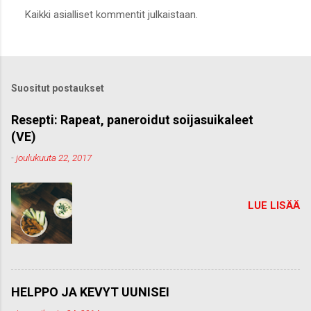
L
Kaikki asialliset kommentit julkaistaan.
ä
h
e
t
ä
k
Suositut postaukset
o
m
m
Resepti: Rapeat, paneroidut soijasuikaleet
e
(VE)
n
t
-
joulukuuta 22, 2017
t
i
LUE LISÄÄ
HELPPO JA KEVYT UUNISEI