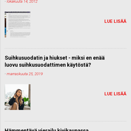
-
lokakuuta 14, 2012
LUE LISÄÄ
Suihkusuodatin ja hiukset - miksi en enää
luovu suihkusuodattimen käytöstä?
-
marraskuuta 25, 2019
LUE LISÄÄ
Hämmentävä vierailu kivikaupassa