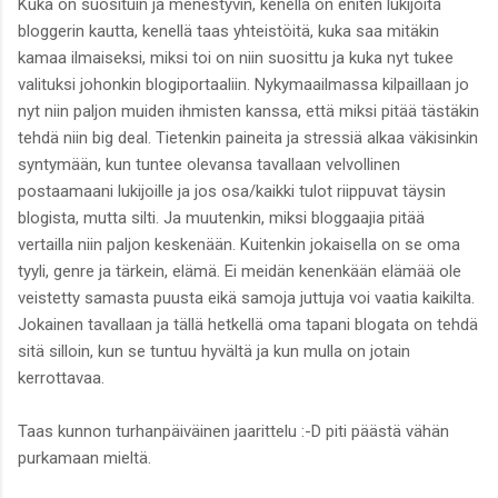
Kuka on suosituin ja menestyvin, kenellä on eniten lukijoita
bloggerin kautta, kenellä taas yhteistöitä, kuka saa mitäkin
kamaa ilmaiseksi, miksi toi on niin suosittu ja kuka nyt tukee
valituksi johonkin blogiportaaliin. Nykymaailmassa kilpaillaan jo
nyt niin paljon muiden ihmisten kanssa, että miksi pitää tästäkin
tehdä niin big deal. Tietenkin paineita ja stressiä alkaa väkisinkin
syntymään, kun tuntee olevansa tavallaan velvollinen
postaamaani lukijoille ja jos osa/kaikki tulot riippuvat täysin
blogista, mutta silti. Ja muutenkin, miksi bloggaajia pitää
vertailla niin paljon keskenään. Kuitenkin jokaisella on se oma
tyyli, genre ja tärkein, elämä. Ei meidän kenenkään elämää ole
veistetty samasta puusta eikä samoja juttuja voi vaatia kaikilta.
Jokainen tavallaan ja tällä hetkellä oma tapani blogata on tehdä
sitä silloin, kun se tuntuu hyvältä ja kun mulla on jotain
kerrottavaa.
Taas kunnon turhanpäiväinen jaarittelu :-D piti päästä vähän
purkamaan mieltä.