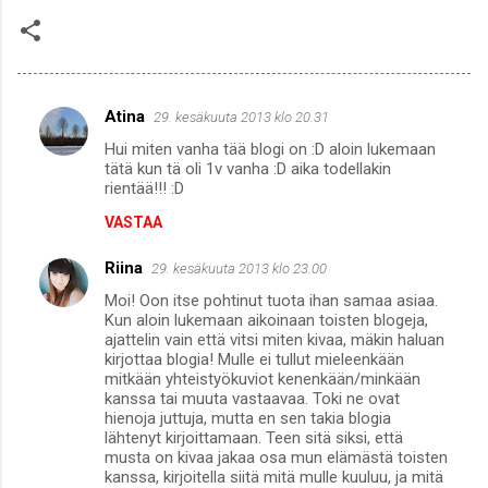
Atina
29. kesäkuuta 2013 klo 20.31
K
Hui miten vanha tää blogi on :D aloin lukemaan
o
tätä kun tä oli 1v vanha :D aika todellakin
m
rientää!!! :D
m
VASTAA
e
Riina
29. kesäkuuta 2013 klo 23.00
n
Moi! Oon itse pohtinut tuota ihan samaa asiaa.
t
Kun aloin lukemaan aikoinaan toisten blogeja,
ajattelin vain että vitsi miten kivaa, mäkin haluan
i
kirjottaa blogia! Mulle ei tullut mieleenkään
t
mitkään yhteistyökuviot kenenkään/minkään
kanssa tai muuta vastaavaa. Toki ne ovat
hienoja juttuja, mutta en sen takia blogia
lähtenyt kirjoittamaan. Teen sitä siksi, että
musta on kivaa jakaa osa mun elämästä toisten
kanssa, kirjoitella siitä mitä mulle kuuluu, ja mitä