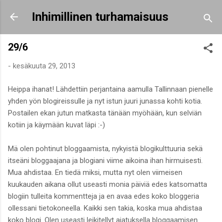
Siirry pääsisältöön
Inhimillinen turhamaisuus
29/6
-
kesäkuuta 29, 2013
Heippa ihanat! Lähdettiin perjantaina aamulla Tallinnaan pienelle
yhden yön blogireissulle ja nyt istun juuri junassa kohti kotia.
Postailen ekan jutun matkasta tänään myöhään, kun selviän
kotiin ja käymään kuvat läpi :-)
Mä olen pohtinut bloggaamista, nykyistä blogikulttuuria sekä
itseäni bloggaajana ja blogiani viime aikoina ihan hirmuisesti.
Mua ahdistaa. En tiedä miksi, mutta nyt olen viimeisen
kuukauden aikana ollut useasti monia päiviä edes katsomatta
blogiin tulleita kommentteja ja en avaa edes koko bloggeria
ollessani tietokoneella. Kaikki sen takia, koska mua ahdistaa
koko blogi. Olen useasti leikitellyt ajatuksella bloggaamisen