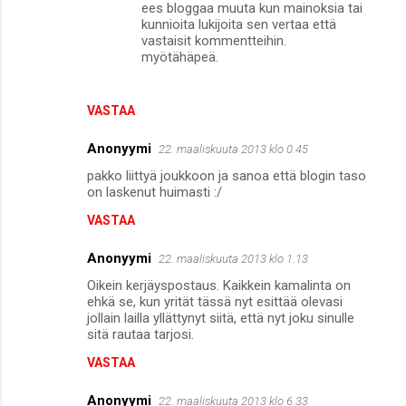
ees bloggaa muuta kun mainoksia tai
kunnioita lukijoita sen vertaa että
vastaisit kommentteihin.
myötähäpeä.
VASTAA
Anonyymi
22. maaliskuuta 2013 klo 0.45
pakko liittyä joukkoon ja sanoa että blogin taso
on laskenut huimasti :/
VASTAA
Anonyymi
22. maaliskuuta 2013 klo 1.13
Oikein kerjäyspostaus. Kaikkein kamalinta on
ehkä se, kun yrität tässä nyt esittää olevasi
jollain lailla yllättynyt siitä, että nyt joku sinulle
sitä rautaa tarjosi.
VASTAA
Anonyymi
22. maaliskuuta 2013 klo 6.33