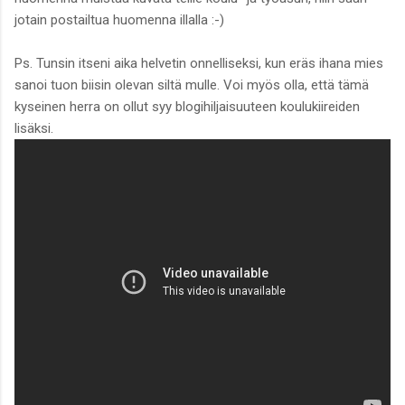
jotain postailtua huomenna illalla :-)
Ps. Tunsin itseni aika helvetin onnelliseksi, kun eräs ihana mies
sanoi tuon biisin olevan siltä mulle. Voi myös olla, että tämä
kyseinen herra on ollut syy blogihiljaisuuteen koulukiireiden
lisäksi.