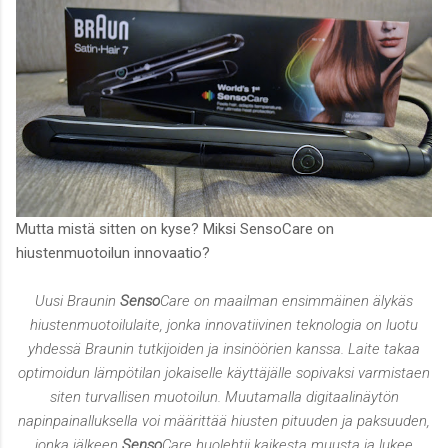
Mutta mistä sitten on kyse? Miksi SensoCare on
hiustenmuotoilun innovaatio?
Uusi Braunin
Senso
Care on maailman ensimmäinen älykäs
hiustenmuotoilulaite, jonka innovatiivinen teknologia on luotu
yhdessä Braunin tutkijoiden ja insinöörien kanssa. Laite takaa
optimoidun lämpötilan jokaiselle käyttäjälle sopivaksi varmistaen
siten turvallisen muotoilun. Muutamalla digitaalinäytön
napinpainalluksella voi määrittää hiusten pituuden ja paksuuden,
jonka jälkeen
Senso
Care huolehtii kaikesta muusta ja lukee