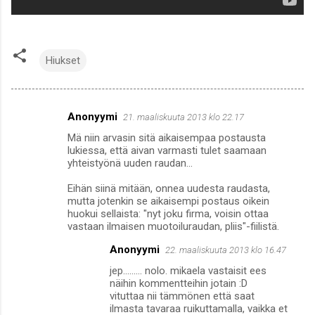
Hiukset
Anonyymi
21. maaliskuuta 2013 klo 22.17
K
Mä niin arvasin sitä aikaisempaa postausta
o
lukiessa, että aivan varmasti tulet saamaan
m
yhteistyönä uuden raudan...
m
Eihän siinä mitään, onnea uudesta raudasta,
mutta jotenkin se aikaisempi postaus oikein
e
huokui sellaista: "nyt joku firma, voisin ottaa
n
vastaan ilmaisen muotoiluraudan, pliis"-fiilistä.
t
Anonyymi
22. maaliskuuta 2013 klo 16.47
i
jep......... nolo. mikaela vastaisit ees
t
näihin kommentteihin jotain :D
vituttaa nii tämmönen että saat
ilmasta tavaraa ruikuttamalla, vaikka et