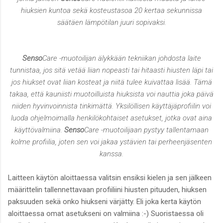
hiuksien kuntoa sekä kosteustasoa 20 kertaa sekunnissa
säätäen lämpötilan juuri sopivaksi.
Senso
Care -muotoilijan älykkään tekniikan johdosta laite
tunnistaa, jos sitä vetää liian nopeasti tai hitaasti hiusten läpi tai
jos hiukset ovat liian kosteat ja niitä tulee kuivattaa lisää. Tämä
takaa, että kauniisti muotoilluista hiuksista voi nauttia joka päivä
niiden hyvinvoinnista tinkimättä. Yksilöllisen käyttäjäprofiilin voi
luoda ohjelmoimalla henkilökohtaiset asetukset, jotka ovat aina
käyttövalmiina.
Senso
Care -muotoilijaan pystyy tallentamaan
kolme profiilia, joten sen voi jakaa ystävien tai perheenjäsenten
kanssa.
Laitteen käytön aloittaessa valitsin ensiksi kielen ja sen jälkeen
määrittelin tallennettavaan profiiliini hiusten pituuden, hiuksen
paksuuden sekä onko hiukseni värjätty. Eli joka kerta käytön
aloittaessa omat asetukseni on valmiina :-) Suoristaessa oli