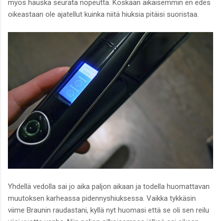
myös hauska seurata nopeutta. Koskaan aikaisemmin en edes
oikeastaan ole ajatellut kuinka niitä hiuksia pitäisi suoristaa.
Yhdellä vedolla sai jo aika paljon aikaan ja todella huomattavan
muutoksen karheassa pidennyshiuksessa. Vaikka tykkäsin
viime Braunin raudastani, kyllä nyt huomasi että se oli sen reilu