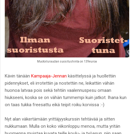
Muotoiluraudan suositushinta on 139euroa
Kävin tänään
Kampaaja-Jennan
käsittelyssä ja huollettiin
pidennykset, eli irrotettiin ja nostettiin ne, leikattiin vähän
huonoa latvaa pois sekä tehtiin vaalennuspesu omaan
hiukseeni, koska se on vähän tummempi kuin jatkot. Ihana kun
on taas tukka freesattu eikä teipit roiku korvissa :-)
Nyt alan väkertämään yrittäjyyskurssin tehtävää ja sitten
nukkumaan. Mulla on koko viikonloppu menoa, mutta yritän
huomenna muistaa kuvata teille koulu- ja työasun, niin saan