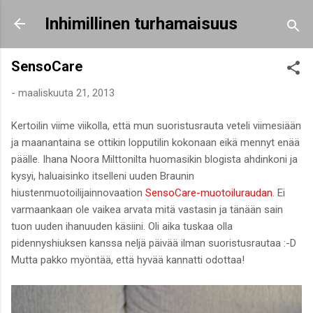
Siirry pääsisältöön
Inhimillinen turhamaisuus
SensoCare
-
maaliskuuta 21, 2013
Kertoilin viime viikolla, että mun suoristusrauta veteli viimesiään
ja maanantaina se ottikin lopputilin kokonaan eikä mennyt enää
päälle. Ihana Noora Milttonilta huomasikin blogista ahdinkoni ja
kysyi, haluaisinko itselleni uuden Braunin
hiustenmuotoilijainnovaation
SensoCare-muotoiluraudan
. Ei
varmaankaan ole vaikea arvata mitä vastasin ja tänään sain
tuon uuden ihanuuden käsiini. Oli aika tuskaa olla
pidennyshiuksen kanssa neljä päivää ilman suoristusrautaa :-D
Mutta pakko myöntää, että hyvää kannatti odottaa!