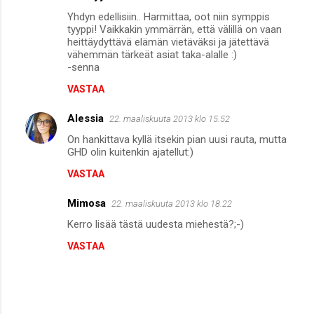
Yhdyn edellisiin.. Harmittaa, oot niin symppis
tyyppi! Vaikkakin ymmärrän, että välillä on vaan
heittäydyttävä elämän vietäväksi ja jätettävä
vähemmän tärkeät asiat taka-alalle :)
-senna
VASTAA
Alessia
22. maaliskuuta 2013 klo 15.52
On hankittava kyllä itsekin pian uusi rauta, mutta
GHD olin kuitenkin ajatellut:)
VASTAA
Mimosa
22. maaliskuuta 2013 klo 18.22
Kerro lisää tästä uudesta miehestä?;-)
VASTAA