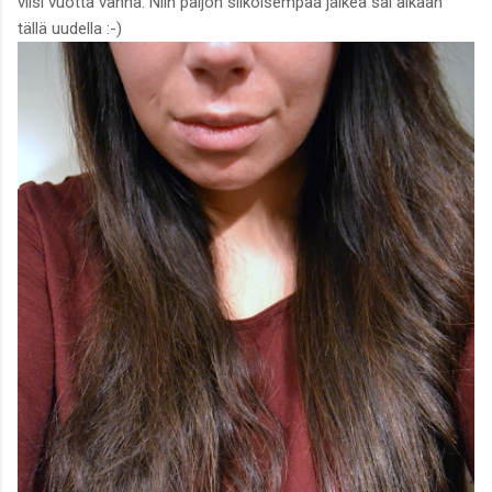
viisi vuotta vanha. Niin paljon silkoisempaa jälkeä sai aikaan
tällä uudella :-)