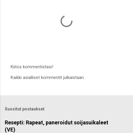
Kiitos kommentistasi!
L
Kaikki asialliset kommentit julkaistaan.
ä
h
e
t
ä
k
Suositut postaukset
o
m
m
Resepti: Rapeat, paneroidut soijasuikaleet
e
(VE)
n