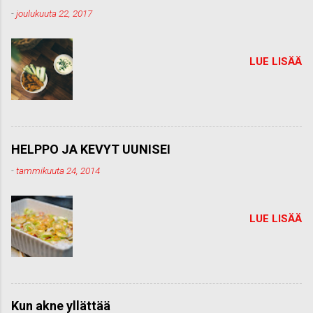
t
-
joulukuuta 22, 2017
t
i
LUE LISÄÄ
HELPPO JA KEVYT UUNISEI
-
tammikuuta 24, 2014
LUE LISÄÄ
Kun akne yllättää