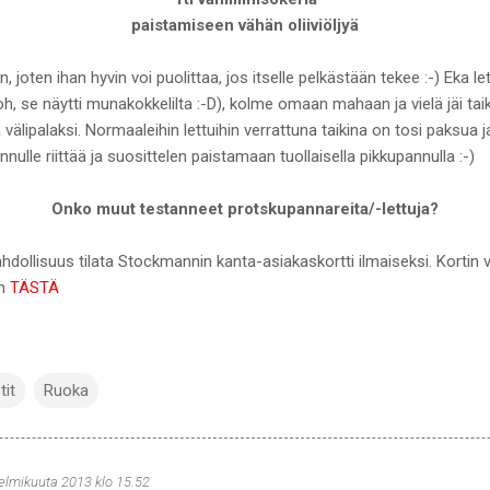
paistamiseen vähän oliiviöljyä
jon, joten ihan hyvin voi puolittaa, jos itselle pelkästään tekee :-) Eka 
 noh, se näytti munakokkelilta :-D), kolme omaan mahaan ja vielä jäi ta
 välipalaksi. Normaaleihin lettuihin verrattuna taikina on tosi paksua j
nnulle riittää ja suosittelen paistamaan tuollaisella pikkupannulla :-)
Onko muut testanneet protskupannareita/-lettuja?
ollisuus tilata Stockmannin kanta-asiakaskortti ilmaiseksi. Kortin voit 
en
TÄSTÄ
tit
Ruoka
helmikuuta 2013 klo 15.52