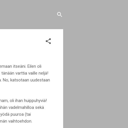
emaan itseäni. Eilen oli
tänään varttia vaille neljä!
ia. No, katsotaan uudestaan
nam, oli ihan huippuhyviä!
 vähän vadelmahilloa sekä
 syödä puuroa (tai
emmän vaihtoehdon.