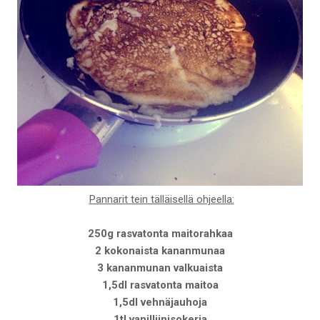
Pannarit tein tälläisellä ohjeella:
250g rasvatonta maitorahkaa
2 kokonaista kananmunaa
3 kananmunan valkuaista
1,5dl rasvatonta maitoa
1,5dl vehnäjauhoja
1tl vanilliinisokeria