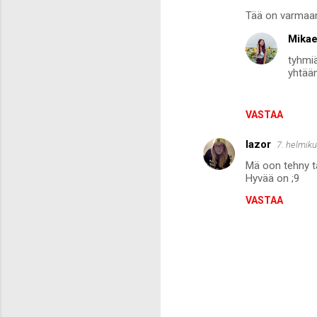
K
Tää on varmaa
o
Mikae
m
tyhmiä
m
yhtää
e
n
VASTAA
t
i
lazor
7. helmiku
t
Mä oon tehny täl
Hyvää on ;9
VASTAA