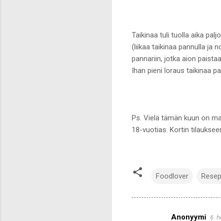
Taikinaa tuli tuolla aika pal
(liikaa taikinaa pannulla ja
pannariin, jotka aion paistaa
Ihan pieni loraus taikinaa pa
Ps. Vielä tämän kuun on mahd
18-vuotias. Kortin tilaukse
Foodlover
Resep
Anonyymi
6. 