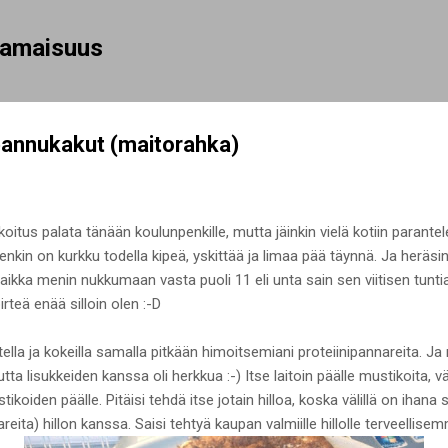
Siirry pääsisältöön
rhamaisuus
ipannukakut (maitorahka)
oitus palata tänään koulunpenkille, mutta jäinkin vielä kotiin parantel
nkin on kurkku todella kipeä, yskittää ja limaa pää täynnä. Ja heräsin 
 vaikka menin nukkumaan vasta puoli 11 eli unta sain sen viitisen tunt
rteä enää silloin olen :-D
lla ja kokeilla samalla pitkään himoitsemiani proteiinipannareita. Ja 
mutta lisukkeiden kanssa oli herkkua :-) Itse laitoin päälle mustikoita,
koiden päälle. Pitäisi tehdä itse jotain hilloa, koska välillä on ihana
eita) hillon kanssa. Saisi tehtyä kaupan valmiille hillolle terveellis