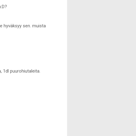
n:D?
 ne hyväksyy sen. muista
, 1dl puurohiutaleita.