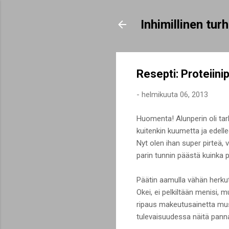
Inhimillinen tu
Resepti: Proteiin
-
helmikuuta 06, 2013
Huomenta! Alunperin oli tark
kuitenkin kuumetta ja edellee
Nyt olen ihan super pirteä,
parin tunnin päästä kuinka pi
Päätin aamulla vähän herkute
Okei, ei pelkiltään menisi, 
ripaus makeutusainetta musti
tulevaisuudessa näitä pannar