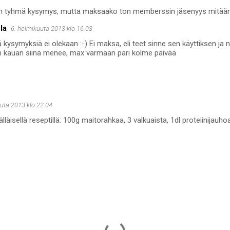
n tyhmä kysymys, mutta maksaako ton memberssin jäsenyys mitää
la
6. helmikuuta 2013 klo 16.03
 kysymyksiä ei olekaan :-) Ei maksa, eli teet sinne sen käyttiksen ja
n kauan siinä menee, max varmaan pari kolme päivää
uta 2013 klo 22.04
läisellä reseptillä: 100g maitorahkaa, 3 valkuaista, 1dl proteiinijauhoa