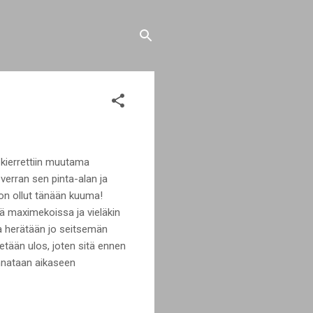
 kierrettiin muutama
verran sen pinta-alan ja
 on ollut tänään kuuma!
ssä maximekoissa ja vieläkin
na herätään jo seitsemän
detään ulos, joten sitä ennen
unnataan aikaseen