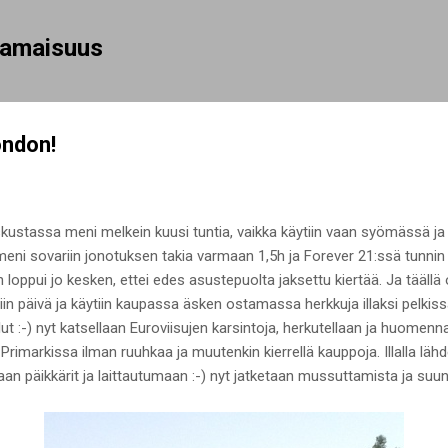
Siirry pääsisältöön
rhamaisuus
ondon!
eskustassa meni melkein kuusi tuntia, vaikka käytiin vaan syömässä ja
eni sovariin jonotuksen takia varmaan 1,5h ja Forever 21:ssä tunnin 
 loppui jo kesken, ettei edes asustepuolta jaksettu kiertää. Ja täällä
ntiin päivä ja käytiin kaupassa äsken ostamassa herkkuja illaksi pelki
lut :-) nyt katsellaan Euroviisujen karsintoja, herkutellaan ja huomen
rimarkissa ilman ruuhkaa ja muutenkin kierrellä kauppoja. Illalla läh
aan päikkärit ja laittautumaan :-) nyt jatketaan mussuttamista ja su