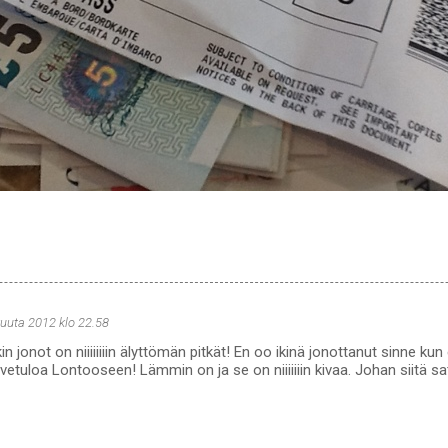
kuuta 2012 klo 22.58
n jonot on niiiiiiiin älyttömän pitkät! En oo ikinä jonottanut sinne kun
rvetuloa Lontooseen! Lämmin on ja se on niiiiiiin kivaa. Johan siitä sa