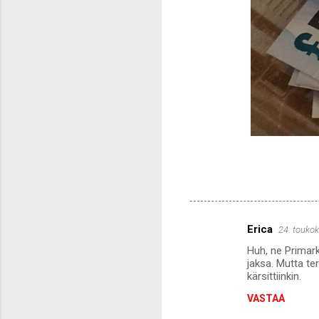
Erica
24. touko
K
Huh, ne Primarki
o
jaksa. Mutta te
m
kärsittiinkin.
m
VASTAA
e