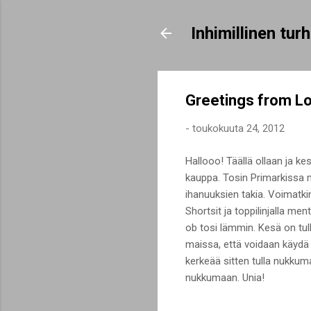
Inhimillinen tu
Greetings from L
-
toukokuuta 24, 2012
Hallooo! Täällä ollaan ja k
kauppa. Tosin Primarkissa m
ihanuuksien takia. Voimatkin
Shortsit ja toppilinjalla me
ob tosi lämmin. Kesä on tul
maissa, että voidaan käydä P
kerkeää sitten tulla nukkum
nukkumaan. Unia!