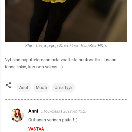
Shirt, top, leggings&necklace Vila/Belt H&m
Nyt alan naputtelemaan niitä vaatteita huutonettiin. Lisään
tänne linkin, kun oon valmis :-)
Asut
Muoti
Oma tyyli
Anni
5. toukokuuta 2012 klo 13.27
K
Oi ihanan värinen paita ! :)
o
VASTAA
m