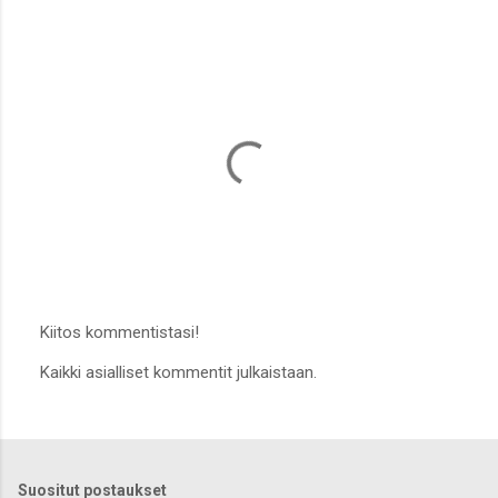
Kiitos kommentistasi!
L
Kaikki asialliset kommentit julkaistaan.
ä
h
e
t
ä
k
Suositut postaukset
o