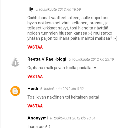
m
lily
5. toukokuuta 2012 klo 18.59
e
Oiiihh ihanat vaatteet jälleen, sulle sopii tosi
n
hyvin noi kesäiset värit, keltanen, oranssi, ja
tollaset kirkkaat sävyt, tosi hienolta näyttää
t
noiden tummien hiusten kanssa :-) muistatko
yhtään paljon toi ihana paita mahtoi maksaa? :-)
i
t
VASTAA
Reetta // Rae -blogi
5. toukokuuta 2012 klo 23.19
Oi, ihana malli ja väri tuolla paidalla! ♥
VASTAA
Heidi
6. toukokuuta 2012 klo 0.32
Tosi kivan näköinen toi keltainen paita!
VASTAA
Anonyymi
6. toukokuuta 2012 klo 10.54
Ihana asu! :)