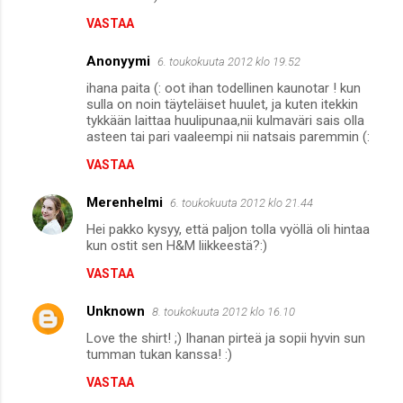
VASTAA
Anonyymi
6. toukokuuta 2012 klo 19.52
ihana paita (: oot ihan todellinen kaunotar ! kun
sulla on noin täyteläiset huulet, ja kuten itekkin
tykkään laittaa huulipunaa,nii kulmaväri sais olla
asteen tai pari vaaleempi nii natsais paremmin (:
VASTAA
Merenhelmi
6. toukokuuta 2012 klo 21.44
Hei pakko kysyy, että paljon tolla vyöllä oli hintaa
kun ostit sen H&M liikkeestä?:)
VASTAA
Unknown
8. toukokuuta 2012 klo 16.10
Love the shirt! ;) Ihanan pirteä ja sopii hyvin sun
tumman tukan kanssa! :)
VASTAA