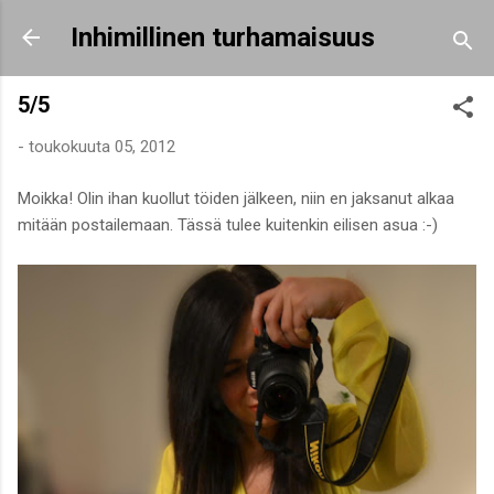
Siirry pääsisältöön
Inhimillinen turhamaisuus
5/5
-
toukokuuta 05, 2012
Moikka! Olin ihan kuollut töiden jälkeen, niin en jaksanut alkaa
mitään postailemaan. Tässä tulee kuitenkin eilisen asua :-)