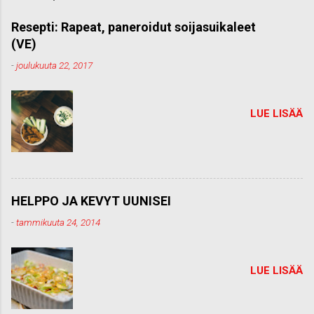
m
m
Resepti: Rapeat, paneroidut soijasuikaleet
e
(VE)
n
t
-
joulukuuta 22, 2017
t
i
LUE LISÄÄ
HELPPO JA KEVYT UUNISEI
-
tammikuuta 24, 2014
LUE LISÄÄ