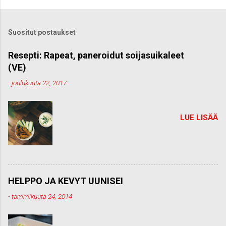
t
ä
k
Suositut postaukset
o
m
m
Resepti: Rapeat, paneroidut soijasuikaleet
e
(VE)
n
t
-
joulukuuta 22, 2017
t
i
LUE LISÄÄ
HELPPO JA KEVYT UUNISEI
-
tammikuuta 24, 2014