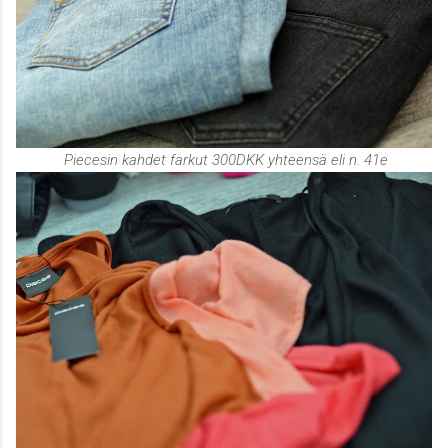
Piecesin kahdet farkut 300DKK yhteensä eli n. 41e