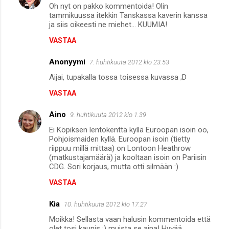
Oh nyt on pakko kommentoida! Olin
tammikuussa itekkin Tanskassa kaverin kanssa
ja siis oikeesti ne miehet... KUUMIA!
VASTAA
Anonyymi
7. huhtikuuta 2012 klo 23.53
Aijai, tupakalla tossa toisessa kuvassa ;D
VASTAA
Aino
9. huhtikuuta 2012 klo 1.39
Ei Köpiksen lentokenttä kyllä Euroopan isoin oo,
Pohjoismaiden kyllä. Euroopan isoin (tietty
riippuu millä mittaa) on Lontoon Heathrow
(matkustajamäärä) ja kooltaan isoin on Pariisin
CDG. Sori korjaus, mutta otti silmään :)
VASTAA
Kia
10. huhtikuuta 2012 klo 17.27
Moikka! Sellasta vaan halusin kommentoida että
olet tosi kaunis :) muista se aina! Hyvää