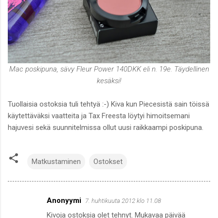
Mac poskipuna, sävy Fleur Power 140DKK eli n. 19e. Täydellinen
kesäksi!
Tuollaisia ostoksia tuli tehtyä :-) Kiva kun Piecesistä sain töissä
käytettäväksi vaatteita ja Tax Freesta löytyi himoitsemani
hajuvesi sekä suunnitelmissa ollut uusi raikkaampi poskipuna.
Matkustaminen
Ostokset
Anonyymi
7. huhtikuuta 2012 klo 11.08
K
Kivoja ostoksia olet tehnyt. Mukavaa päivää