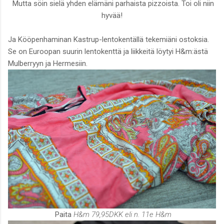
Mutta söin sielä yhden elämäni parhaista pizzoista. Toi oli niin
hyvää!
Ja Kööpenhaminan Kastrup-lentokentällä tekemiäni ostoksia.
Se on Euroopan suurin lentokenttä ja liikkeitä löytyi H&m:ästä
Mulberryyn ja Hermesiin.
Paita
H&m 79,95DKK eli n. 11e H&m