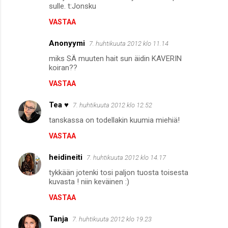
o
sulle. t:Jonsku
m
VASTAA
m
Anonyymi
e
7. huhtikuuta 2012 klo 11.14
n
miks SÄ muuten hait sun äidin KAVERIN
koiran??
t
VASTAA
i
t
Tea ♥
7. huhtikuuta 2012 klo 12.52
tanskassa on todellakin kuumia miehiä!
VASTAA
heidineiti
7. huhtikuuta 2012 klo 14.17
tykkään jotenki tosi paljon tuosta toisesta
kuvasta ! niin keväinen :)
VASTAA
Tanja
7. huhtikuuta 2012 klo 19.23