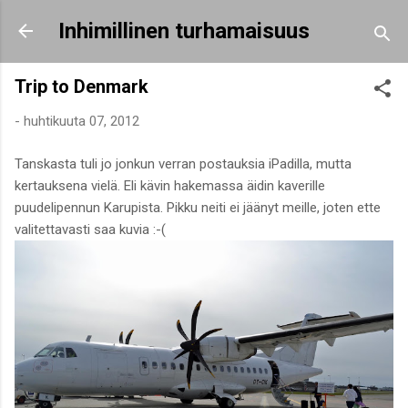
Siirry pääsisältöön
Inhimillinen turhamaisuus
Trip to Denmark
-
huhtikuuta 07, 2012
Tanskasta tuli jo jonkun verran postauksia iPadilla, mutta
kertauksena vielä. Eli kävin hakemassa äidin kaverille
puudelipennun Karupista. Pikku neiti ei jäänyt meille, joten ette
valitettavasti saa kuvia :-(