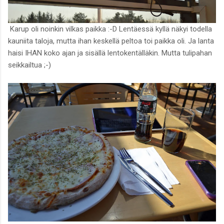
Karup oli noinkin vilkas paikka :-D Lentäessä kyllä näkyi todella
kauniita taloja, mutta ihan keskellä peltoa toi paikka oli. Ja lanta
haisi IHAN koko ajan ja sisällä lentokentälläkin. Mutta tulipahan
seikkailtua ;-)