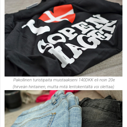
Pakollinen turistipaita muistaakseni 140DKK eli noin 20e
(hirveän hintainen, mutta mitä lentokentältä voi olettaa)