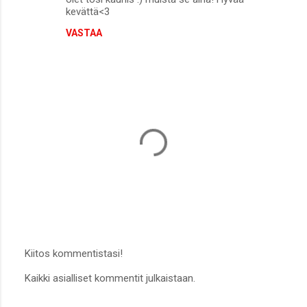
kevättä<3
VASTAA
Kiitos kommentistasi!
L
Kaikki asialliset kommentit julkaistaan.
ä
h
e