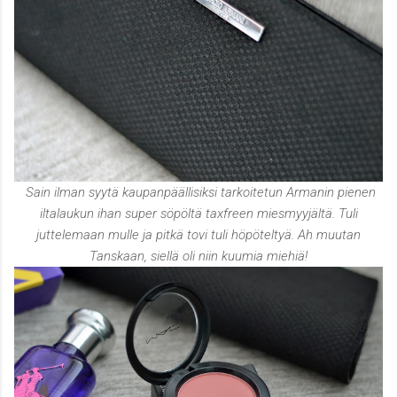
Sain ilman syytä kaupanpäällisiksi tarkoitetun Armanin pienen
iltalaukun ihan super söpöltä taxfreen miesmyyjältä. Tuli
juttelemaan mulle ja pitkä tovi tuli höpöteltyä. Ah muutan
Tanskaan, siellä oli niin kuumia miehiä!