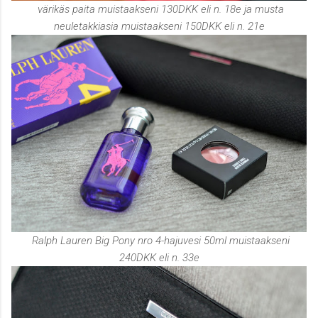
värikäs paita muistaakseni 130DKK eli n. 18e ja musta
neuletakkiasia muistaakseni 150DKK eli n. 21e
Ralph Lauren Big Pony nro 4-hajuvesi 50ml muistaakseni
240DKK eli n. 33e