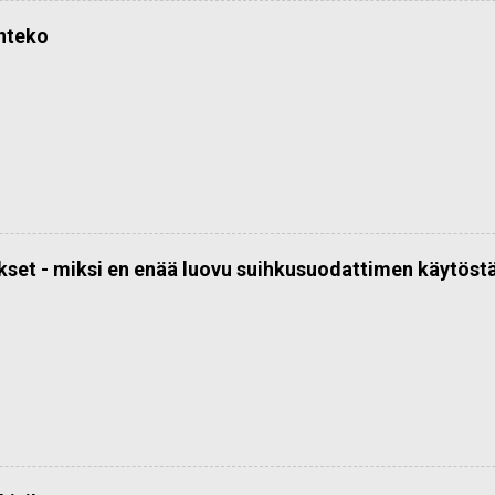
önteko
kset - miksi en enää luovu suihkusuodattimen käytöst