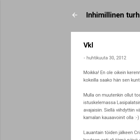
Inhimillinen tu
Vkl
-
huhtikuuta 30, 2012
Moikka! En ole oikein kerenn
kokeilla saako hän sen kunto
Mulla on muutenkin ollut tode
istuskelemassa Lasipalatsin 
avajaisiin. Siellä viihdytti
kamalan kauaavoinit olla :-)
Lauantain töiden jälkeen Cris
kuuteen asti eli tämä päivä