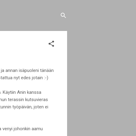
ki ja annan isäpuoleni tänään
attua nyt edes jotain :-)
n. Käytiin Anin kanssa
amun terassin kutsuvieras
tunnin työpäivän, joten ei
Ilta venyi johonkin aamu