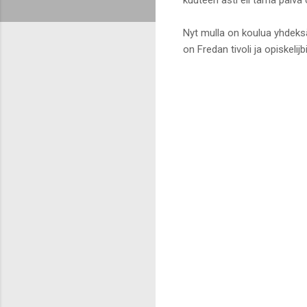
Nyt mulla on koulua yhdeks
on Fredan tivoli ja opiskelij
K
o
m
m
e
n
t
i
t