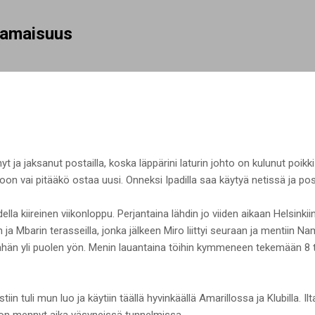
Siirry pääsisältöön
rhamaisuus
yt ja jaksanut postailla, koska läppärini laturin johto on kulunut poik
on vai pitääkö ostaa uusi. Onneksi Ipadilla saa käytyä netissä ja post
lla kiireinen viikonloppu. Perjantaina lähdin jo viiden aikaan Helsinkii
ja Mbarin terasseilla, jonka jälkeen Miro liittyi seuraan ja mentiin N
in vähän yli puolen yön. Menin lauantaina töihin kymmeneen tekemään 8 
tiin tuli mun luo ja käytiin täällä hyvinkäällä Amarillossa ja Klubilla. 
 on mennyt aika väsyneissä tunnelmissa.