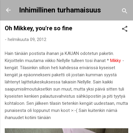
Siirry pääsisältöön
Inhimillinen turhamaisuus
Oh Mikkey, you're so fine
-
helmikuuta 09, 2012
Hain tänään postista ihanan ja KAUAN odotetun paketin.
Kirjoittelin muutama viikko Nellylle tulleen tosi ihanat *
Mikky
-
kengät. Tilasinkin silloin heti kahdessa erivärissä kyseiset
kengät ja epäonnekseni paketti oli jostain kumman syystä
lähtenyt lajittelukeskuksessa takaisin Nellylle. Sain kaikki
saapumisilmoutuksetkin sun muut, mutta yksi päivä sitten tuli
kyseisten kenkien palautusvahvistus sähköpostiin ja piti tyytyä
kohtaloon. Sen jälkeen tilasin tietenkin kengät uudestaan, mutta
punaisesta oli loppunut mun koot >:-( Sain kuitenkin nämä
ihanuudet kotiini tänään