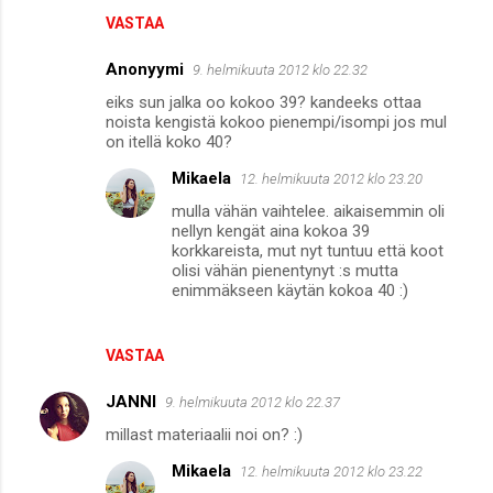
t
VASTAA
Anonyymi
9. helmikuuta 2012 klo 22.32
eiks sun jalka oo kokoo 39? kandeeks ottaa
noista kengistä kokoo pienempi/isompi jos mul
on itellä koko 40?
Mikaela
12. helmikuuta 2012 klo 23.20
mulla vähän vaihtelee. aikaisemmin oli
nellyn kengät aina kokoa 39
korkkareista, mut nyt tuntuu että koot
olisi vähän pienentynyt :s mutta
enimmäkseen käytän kokoa 40 :)
VASTAA
JANNI
9. helmikuuta 2012 klo 22.37
millast materiaalii noi on? :)
Mikaela
12. helmikuuta 2012 klo 23.22