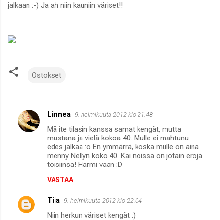
jalkaan :-) Ja ah niin kauniin väriset!!
Ostokset
Linnea
9. helmikuuta 2012 klo 21.48
K
Mä ite tilasin kanssa samat kengät, mutta
o
mustana ja vielä kokoa 40. Mulle ei mahtunu
m
edes jalkaa :o En ymmärrä, koska mulle on aina
menny Nellyn koko 40. Kai noissa on jotain eroja
m
toisiinsa! Harmi vaan :D
e
VASTAA
n
Tiia
9. helmikuuta 2012 klo 22.04
t
Niin herkun väriset kengät :)
i