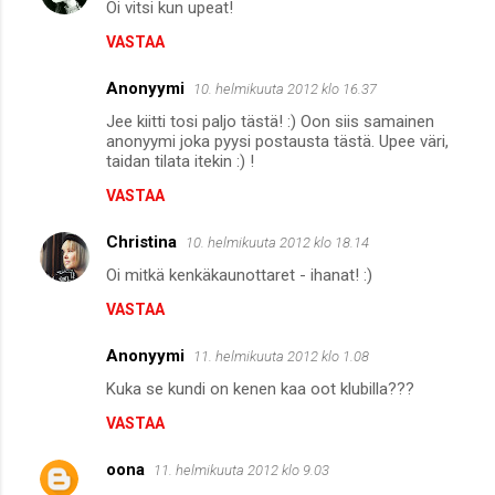
Oi vitsi kun upeat!
VASTAA
Anonyymi
10. helmikuuta 2012 klo 16.37
Jee kiitti tosi paljo tästä! :) Oon siis samainen
anonyymi joka pyysi postausta tästä. Upee väri,
taidan tilata itekin :) !
VASTAA
Christina
10. helmikuuta 2012 klo 18.14
Oi mitkä kenkäkaunottaret - ihanat! :)
VASTAA
Anonyymi
11. helmikuuta 2012 klo 1.08
Kuka se kundi on kenen kaa oot klubilla???
VASTAA
oona
11. helmikuuta 2012 klo 9.03