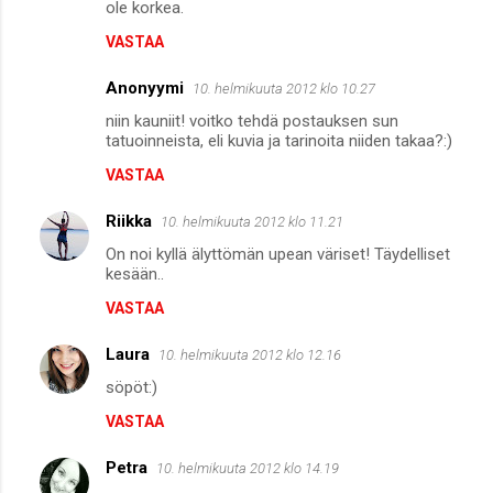
ole korkea.
VASTAA
Anonyymi
10. helmikuuta 2012 klo 10.27
niin kauniit! voitko tehdä postauksen sun
tatuoinneista, eli kuvia ja tarinoita niiden takaa?:)
VASTAA
Riikka
10. helmikuuta 2012 klo 11.21
On noi kyllä älyttömän upean väriset! Täydelliset
kesään..
VASTAA
Laura
10. helmikuuta 2012 klo 12.16
söpöt:)
VASTAA
Petra
10. helmikuuta 2012 klo 14.19