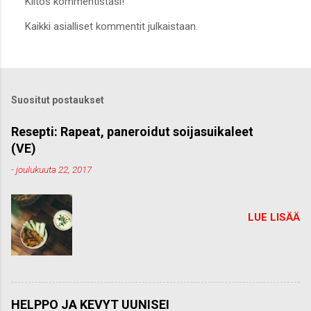
Kiitos kommentistasi!
L
Kaikki asialliset kommentit julkaistaan.
ä
h
e
t
ä
k
Suositut postaukset
o
m
m
Resepti: Rapeat, paneroidut soijasuikaleet
e
(VE)
n
t
-
joulukuuta 22, 2017
t
i
LUE LISÄÄ
HELPPO JA KEVYT UUNISEI