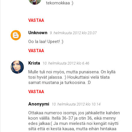
tekomokkaa :)
VASTAA
Unknown
9. helmikuuta 2012 klo 23.07
Oo la laa! Upeet! :)
VASTAA
Krista
10. helmikuuta 2012 klo 6.46
Mulle tuli noi myös, mutta punaisena. On kyllä
tosi hyvät jalassa. :) Houkuttaisi vielä tilata
samat mustana ja turkoosina. :D
VASTAA
Anonyymi
10. helmikuuta 2012 klo 10.14
Ottakaa numeroo isompi, jos jahkailette kahden
koon välillä. Itellä 36-37 ja otin 36, eikä menny
edes jalkaa:( Ja mun mielestä noi kengät näytti
siltä että ei kestä kauaa, mutta eihän hintakaa