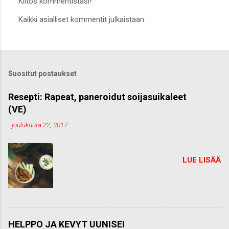
Kiitos kommentistasi!
L
Kaikki asialliset kommentit julkaistaan.
ä
h
e
t
ä
k
Suositut postaukset
o
m
m
Resepti: Rapeat, paneroidut soijasuikaleet
e
(VE)
n
t
-
joulukuuta 22, 2017
t
i
LUE LISÄÄ
HELPPO JA KEVYT UUNISEI