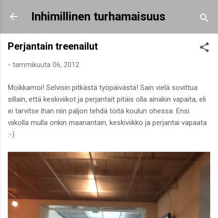
Siirry pääsisältöön
Inhimillinen turhamaisuus
Perjantain treenailut
-
tammikuuta 06, 2012
Moikkamoi! Selvisin pitkästä työpäivästä! Sain vielä sovittua
sillain, että keskiviikot ja perjantait pitäis olla ainakin vapaita, eli
ei tarvitse ihan niin paljon tehdä töitä koulun ohessa. Ensi
viikolla mulla onkin maanantain, keskiviikko ja perjantai vapaata
:-)