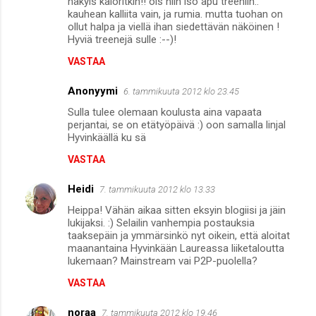
näkyis kaloritkin!! ois niin iso apu treeniin..
m
kauhean kalliita vain, ja rumia. mutta tuohan on
ollut halpa ja viellä ihan siedettävän näköinen !
m
Hyviä treenejä sulle :--)!
e
VASTAA
n
Anonyymi
6. tammikuuta 2012 klo 23.45
t
Sulla tulee olemaan koulusta aina vapaata
i
perjantai, se on etätyöpäivä :) oon samalla linjal
t
Hyvinkäällä ku sä
VASTAA
Heidi
7. tammikuuta 2012 klo 13.33
Heippa! Vähän aikaa sitten eksyin blogiisi ja jäin
lukijaksi. :) Selailin vanhempia postauksia
taaksepäin ja ymmärsinkö nyt oikein, että aloitat
maanantaina Hyvinkään Laureassa liiketaloutta
lukemaan? Mainstream vai P2P-puolella?
VASTAA
noraa
7. tammikuuta 2012 klo 19.46