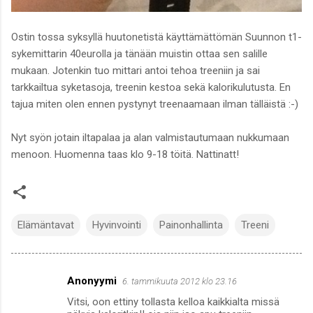
Ostin tossa syksyllä huutonetistä käyttämättömän Suunnon t1-
sykemittarin 40eurolla ja tänään muistin ottaa sen salille
mukaan. Jotenkin tuo mittari antoi tehoa treeniin ja sai
tarkkailtua syketasoja, treenin kestoa sekä kalorikulutusta. En
tajua miten olen ennen pystynyt treenaamaan ilman tälläistä :-)
Nyt syön jotain iltapalaa ja alan valmistautumaan nukkumaan
menoon. Huomenna taas klo 9-18 töitä. Nattinatt!
Elämäntavat
Hyvinvointi
Painonhallinta
Treeni
Anonyymi
6. tammikuuta 2012 klo 23.16
K
Vitsi, oon ettiny tollasta kelloa kaikkialta missä
o