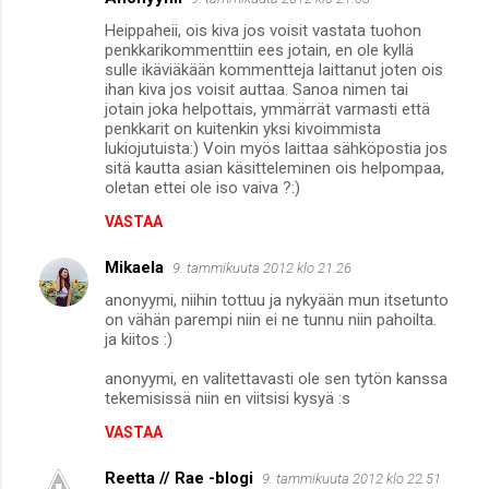
Heippaheii, ois kiva jos voisit vastata tuohon
penkkarikommenttiin ees jotain, en ole kyllä
sulle ikäviäkään kommentteja laittanut joten ois
ihan kiva jos voisit auttaa. Sanoa nimen tai
jotain joka helpottais, ymmärrät varmasti että
penkkarit on kuitenkin yksi kivoimmista
lukiojutuista:) Voin myös laittaa sähköpostia jos
sitä kautta asian käsitteleminen ois helpompaa,
oletan ettei ole iso vaiva ?:)
VASTAA
Mikaela
9. tammikuuta 2012 klo 21.26
anonyymi, niihin tottuu ja nykyään mun itsetunto
on vähän parempi niin ei ne tunnu niin pahoilta.
ja kiitos :)
anonyymi, en valitettavasti ole sen tytön kanssa
tekemisissä niin en viitsisi kysyä :s
VASTAA
Reetta // Rae -blogi
9. tammikuuta 2012 klo 22.51