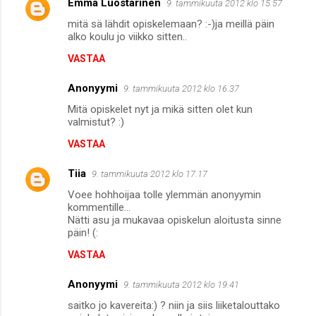
Emma Luostarinen
9. tammikuuta 2012 klo 15.57
mitä sä lähdit opiskelemaan? :-)ja meillä päin
alko koulu jo viikko sitten..
VASTAA
Anonyymi
9. tammikuuta 2012 klo 16.37
Mitä opiskelet nyt ja mikä sitten olet kun
valmistut? :)
VASTAA
Tiia
9. tammikuuta 2012 klo 17.17
Voee hohhoijaa tolle ylemmän anonyymin
kommentille...
Nätti asu ja mukavaa opiskelun aloitusta sinne
päin! (:
VASTAA
Anonyymi
9. tammikuuta 2012 klo 19.41
saitko jo kavereita:) ? niin ja siis liiketalouttako