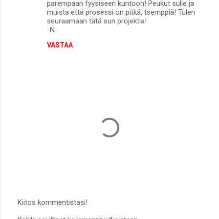
parempaan fyysiseen kuntoon! Peukut sulle ja
muista että prosessi on pitkä, tsemppiä! Tulen
seuraamaan tätä sun projektia!
-N-
VASTAA
Kiitos kommentistasi!
L