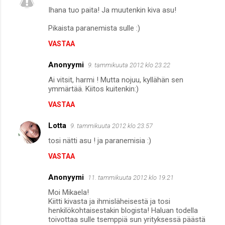
Ihana tuo paita! Ja muutenkin kiva asu!
Pikaista paranemista sulle :)
VASTAA
Anonyymi
9. tammikuuta 2012 klo 23.22
Ai vitsit, harmi ! Mutta nojuu, kyllähän sen
ymmärtää. Kiitos kuitenkin:)
VASTAA
Lotta
9. tammikuuta 2012 klo 23.57
tosi nätti asu ! ja paranemisia :)
VASTAA
Anonyymi
11. tammikuuta 2012 klo 19.21
Moi Mikaela!
Kiitti kivasta ja ihmisläheisestä ja tosi
henkilökohtaisestakin blogista! Haluan todella
toivottaa sulle tsemppiä sun yrityksessä päästä