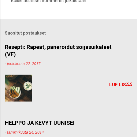
Kaikki asialliset kommentit julkaistaan.
ä
h
e
t
ä
k
Suositut postaukset
o
m
m
Resepti: Rapeat, paneroidut soijasuikaleet
e
(VE)
n
t
-
joulukuuta 22, 2017
t
i
LUE LISÄÄ
HELPPO JA KEVYT UUNISEI
-
tammikuuta 24, 2014