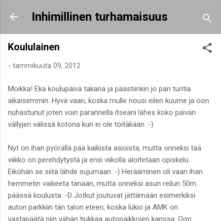
Siirry pääsisältöön
Inhimillinen turhamaisuus
Koululainen
-
tammikuuta 09, 2012
Moikka! Eka koulupäivä takana ja päästiinkin jo pari tuntia
aikaisemmin. Hyvä vaan, koska mulle nousi eilen kuume ja oon
nuhastunut joten voin parannella itseäni lähes koko päivän
vällyjen välissä kotona kun ei ole töitäkään :-)
Nyt on ihan pyörällä pää kaikista asioista, mutta onneksi tää
viikko on perehdytystä ja ensi viikolla aloitetaan opiskelu.
Eiköhän se siitä lähde sujumaan :-) Herääminen oli vaan ihan
hemmetin vaikeeta tänään, mutta onneksi asun reilun 50m
päässä koulusta :-D Jotkut joutuvat jättämään esimerkiksi
auton parkkiin tän talon eteen, koska lukio ja AMK on
vastapäätä niin vähän tiukkaa autopaikkojen kanssa. Oon