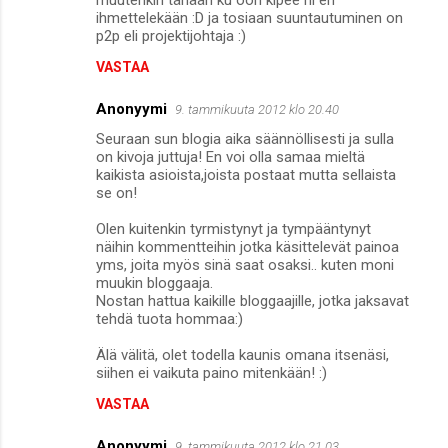
muutenkin tänään ku oon kipee ni en
ihmettelekään :D ja tosiaan suuntautuminen on
p2p eli projektijohtaja :)
VASTAA
Anonyymi
9. tammikuuta 2012 klo 20.40
Seuraan sun blogia aika säännöllisesti ja sulla
on kivoja juttuja! En voi olla samaa mieltä
kaikista asioista,joista postaat mutta sellaista
se on!
Olen kuitenkin tyrmistynyt ja tympääntynyt
näihin kommentteihin jotka käsittelevät painoa
yms, joita myös sinä saat osaksi.. kuten moni
muukin bloggaaja.
Nostan hattua kaikille bloggaajille, jotka jaksavat
tehdä tuota hommaa:)
Älä välitä, olet todella kaunis omana itsenäsi,
siihen ei vaikuta paino mitenkään! :)
VASTAA
Anonyymi
9. tammikuuta 2012 klo 21.03