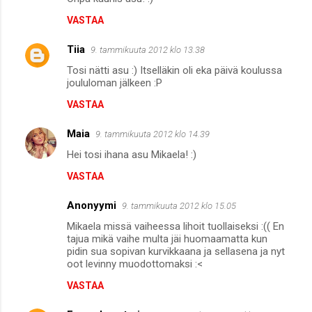
o
VASTAA
m
m
Tiia
9. tammikuuta 2012 klo 13.38
e
Tosi nätti asu :) Itselläkin oli eka päivä koulussa
n
joululoman jälkeen :P
t
VASTAA
i
Maia
9. tammikuuta 2012 klo 14.39
t
Hei tosi ihana asu Mikaela! :)
VASTAA
Anonyymi
9. tammikuuta 2012 klo 15.05
Mikaela missä vaiheessa lihoit tuollaiseksi :(( En
tajua mikä vaihe multa jäi huomaamatta kun
pidin sua sopivan kurvikkaana ja sellasena ja nyt
oot levinny muodottomaksi :<
VASTAA