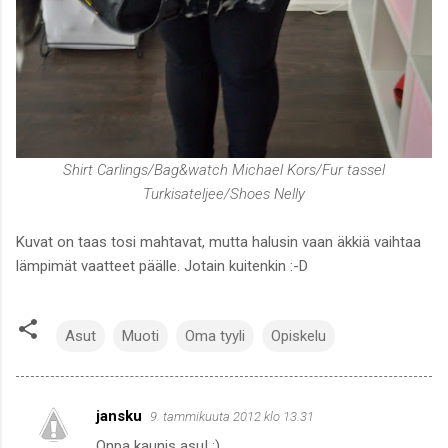
Shirt Carlings/Bag&watch Michael Kors/Fur tassel
Turkisateljee/Shoes Nelly
Kuvat on taas tosi mahtavat, mutta halusin vaan äkkiä vaihtaa
lämpimät vaatteet päälle. Jotain kuitenkin :-D
Asut
Muoti
Oma tyyli
Opiskelu
jansku
9. tammikuuta 2012 klo 13.31
K
Onpa kaunis asu! :)