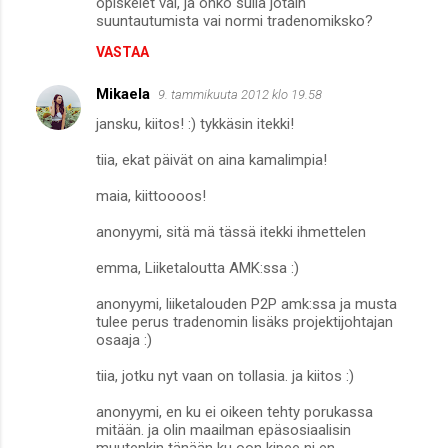
opiskelet vai, ja onko sulla jotain
suuntautumista vai normi tradenomiksko?
VASTAA
Mikaela
9. tammikuuta 2012 klo 19.58
jansku, kiitos! :) tykkäsin itekki!
tiia, ekat päivät on aina kamalimpia!
maia, kiittoooos!
anonyymi, sitä mä tässä itekki ihmettelen
emma, Liiketaloutta AMK:ssa :)
anonyymi, liiketalouden P2P amk:ssa ja musta
tulee perus tradenomin lisäks projektijohtajan
osaaja :)
tiia, jotku nyt vaan on tollasia. ja kiitos :)
anonyymi, en ku ei oikeen tehty porukassa
mitään. ja olin maailman epäsosiaalisin