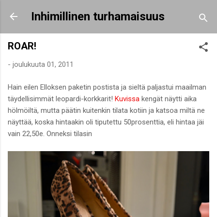
Siirry pääsisältöön
Inhimillinen turhamaisuus
ROAR!
-
joulukuuta 01, 2011
Hain eilen Elloksen paketin postista ja sieltä paljastui maailman
täydellisimmät leopardi-korkkarit!
Kuvissa
kengät näytti aika
hölmöiltä, mutta päätin kuitenkin tilata kotiin ja katsoa miltä ne
näyttää, koska hintaakin oli tiputettu 50prosenttia, eli hintaa jäi
vain 22,50e. Onneksi tilasin