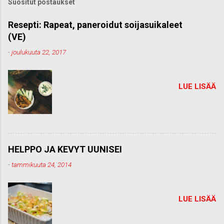
Suositut postaukset
o
m
m
Resepti: Rapeat, paneroidut soijasuikaleet
e
(VE)
n
t
-
joulukuuta 22, 2017
t
i
LUE LISÄÄ
HELPPO JA KEVYT UUNISEI
-
tammikuuta 24, 2014
LUE LISÄÄ