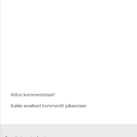
Kiitos kommentistasi!
L
Kaikki asialliset kommentit julkaistaan.
ä
h
e
t
ä
k