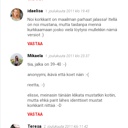
idaelisa
1. joulukuuta 2011 klo 19.43
Noi korkkarit on maailman parhaat jalassa! Itellä
on noi mustana, mutta taidanpa mennä
kurkkaamaan josko vielä löytyisi mullekkin nämä
versiot :)
VASTAA
Mikaela
1. joulukuuta 2011 klo 23.37
tiia, jalka on 39-40 :-)
anonyymi, ikävä että koet näin :-(
reetta, :-)
elisse, meinasin tänään klikata mustatkin kotiin,
mutta ehkä parit lähes identtiset mustat
korkkarit riittää :-D
VASTAA
Teresa
2. joulukuuta 2011 klo 11.42