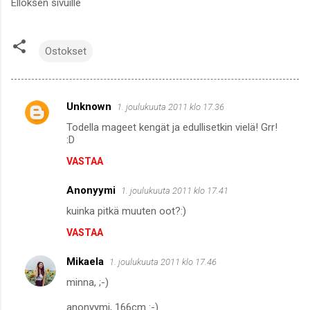
Elloksen sivuille
Ostokset
Unknown
1. joulukuuta 2011 klo 17.36
K
Todella mageet kengät ja edullisetkin vielä! Grr!
o
:D
m
VASTAA
m
Anonyymi
e
1. joulukuuta 2011 klo 17.41
n
kuinka pitkä muuten oot?:)
t
VASTAA
i
Mikaela
1. joulukuuta 2011 klo 17.46
t
minna, ;-)
anonyymi, 166cm :-)