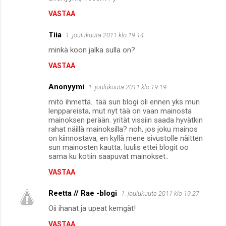
VASTAA
Tiia
1. joulukuuta 2011 klo 19.14
minkä koon jalka sulla on?
VASTAA
Anonyymi
1. joulukuuta 2011 klo 19.19
mitö ihmettä.. tää sun blogi oli ennen yks mun
lenppareista, mut nyt tää on vaan mainosta
mainoksen perään. yrität vissiin saada hyvätkin
rahat näillä mainoksilla? noh, jos joku mainos
on kiinnostava, en kyllä mene sivustolle näitten
sun mainosten kautta. luulis ettei blogit oo
sama ku kotiin saapuvat mainokset..
VASTAA
Reetta // Rae -blogi
1. joulukuuta 2011 klo 19.27
Oii ihanat ja upeat kemgät!
VASTAA