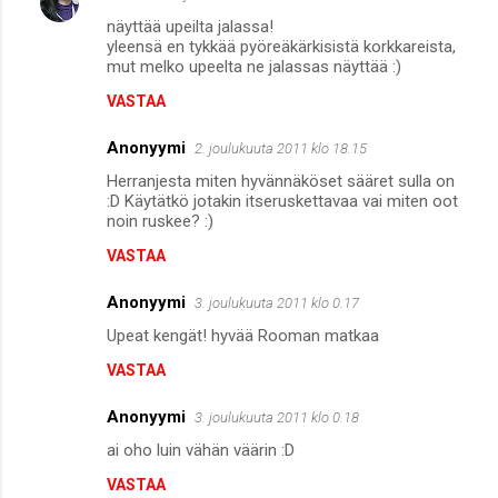
näyttää upeilta jalassa!
yleensä en tykkää pyöreäkärkisistä korkkareista,
mut melko upeelta ne jalassas näyttää :)
VASTAA
Anonyymi
2. joulukuuta 2011 klo 18.15
Herranjesta miten hyvännäköset sääret sulla on
:D Käytätkö jotakin itseruskettavaa vai miten oot
noin ruskee? :)
VASTAA
Anonyymi
3. joulukuuta 2011 klo 0.17
Upeat kengät! hyvää Rooman matkaa
VASTAA
Anonyymi
3. joulukuuta 2011 klo 0.18
ai oho luin vähän väärin :D
VASTAA