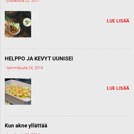
-
joulukuuta 22, 2017
t
i
LUE LISÄÄ
HELPPO JA KEVYT UUNISEI
-
tammikuuta 24, 2014
LUE LISÄÄ
Kun akne yllättää