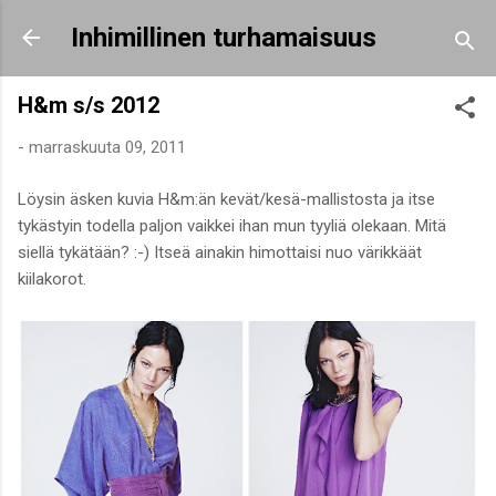
Siirry pääsisältöön
Inhimillinen turhamaisuus
H&m s/s 2012
-
marraskuuta 09, 2011
Löysin äsken kuvia H&m:än kevät/kesä-mallistosta ja itse
tykästyin todella paljon vaikkei ihan mun tyyliä olekaan. Mitä
siellä tykätään? :-) Itseä ainakin himottaisi nuo värikkäät
kiilakorot.