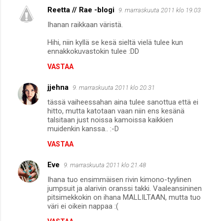
Reetta // Rae -blogi
9. marraskuuta 2011 klo 19.03
Ihanan raikkaan väristä.
Hihi, niin kyllä se kesä sieltä vielä tulee kun
ennakkokuvastokin tulee :DD
VASTAA
jjehna
9. marraskuuta 2011 klo 20.31
tässä vaiheessahan aina tulee sanottua että ei
hitto, mutta katotaan vaan niin ens kesänä
talsitaan just noissa kamoissa kaikkien
muidenkin kanssa.. :-D
VASTAA
Eve
9. marraskuuta 2011 klo 21.48
Ihana tuo ensimmäisen rivin kimono-tyylinen
jumpsuit ja alarivin oranssi takki. Vaaleansininen
pitsimekkokin on ihana MALLILTAAN, mutta tuo
väri ei oikein nappaa :(