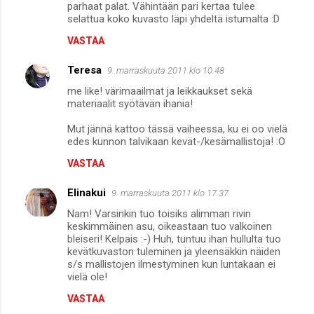
parhaat palat. Vähintään pari kertaa tulee
t
selattua koko kuvasto läpi yhdeltä istumalta :D
VASTAA
Teresa
9. marraskuuta 2011 klo 10.48
me like! värimaailmat ja leikkaukset sekä
materiaalit syötävän ihania!
Mut jännä kattoo tässä vaiheessa, ku ei oo vielä
edes kunnon talvikaan kevät-/kesämallistoja! :O
VASTAA
Elinakui
9. marraskuuta 2011 klo 17.37
Nam! Varsinkin tuo toisiks alimman rivin
keskimmäinen asu, oikeastaan tuo valkoinen
bleiseri! Kelpais :-) Huh, tuntuu ihan hullulta tuo
kevätkuvaston tuleminen ja yleensäkkin näiden
s/s mallistojen ilmestyminen kun luntakaan ei
vielä ole!
VASTAA