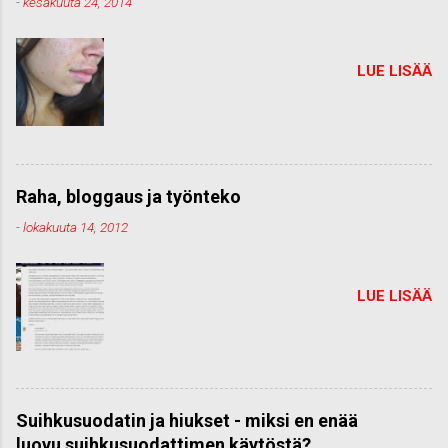
-
kesäkuuta 24, 2014
LUE LISÄÄ
Raha, bloggaus ja työnteko
-
lokakuuta 14, 2012
LUE LISÄÄ
Suihkusuodatin ja hiukset - miksi en enää
luovu suihkusuodattimen käytöstä?