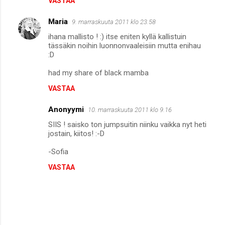
VASTAA
Maria
9. marraskuuta 2011 klo 23.58
ihana mallisto ! :) itse eniten kyllä kallistuin
tässäkin noihin luonnonvaaleisiin mutta enihau
:D
had my share of black mamba
VASTAA
Anonyymi
10. marraskuuta 2011 klo 9.16
SIIS ! saisko ton jumpsuitin niinku vaikka nyt heti
jostain, kiitos! :-D
-Sofia
VASTAA