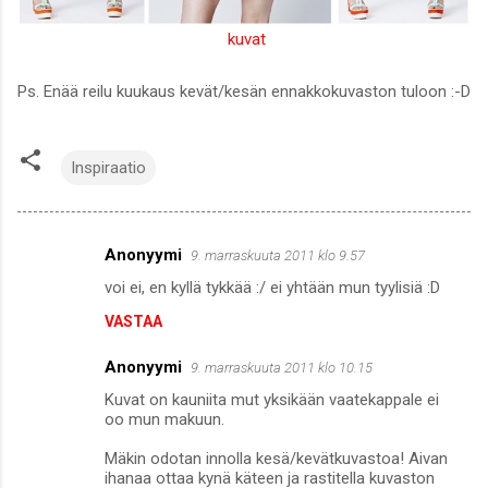
kuvat
Ps. Enää reilu kuukaus kevät/kesän ennakkokuvaston tuloon :-D
Inspiraatio
Anonyymi
9. marraskuuta 2011 klo 9.57
K
voi ei, en kyllä tykkää :/ ei yhtään mun tyylisiä :D
o
VASTAA
m
m
Anonyymi
9. marraskuuta 2011 klo 10.15
e
Kuvat on kauniita mut yksikään vaatekappale ei
n
oo mun makuun.
t
Mäkin odotan innolla kesä/kevätkuvastoa! Aivan
ihanaa ottaa kynä käteen ja rastitella kuvaston
i