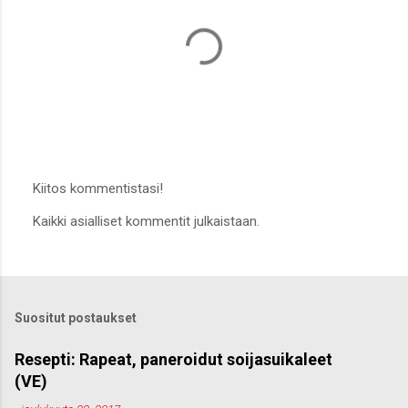
Kiitos kommentistasi!
L
Kaikki asialliset kommentit julkaistaan.
ä
h
e
t
ä
k
Suositut postaukset
o
m
m
Resepti: Rapeat, paneroidut soijasuikaleet
e
(VE)
n
t